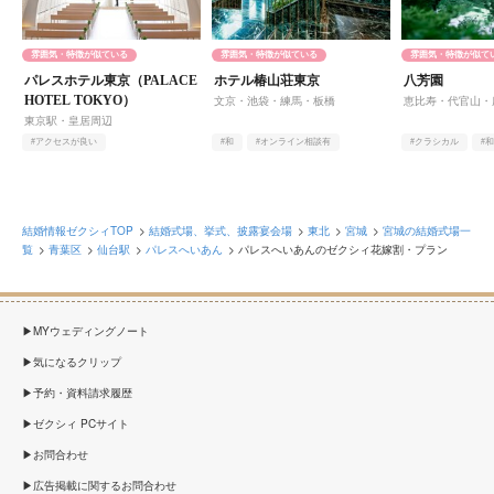
雰囲気・特徴が似ている
雰囲気・特徴が似ている
雰囲気・特徴が似て
パレスホテル東京（PALACE
ホテル椿山荘東京
八芳園
HOTEL TOKYO）
文京・池袋・練馬・板橋
恵比寿・代官山・
東京駅・皇居周辺
#アクセスが良い
#和
#オンライン相談有
#クラシカル
#
#オンライン相談有
#自然光
#庭園・ガーデン・テラス
#オンライン相談有
結婚情報ゼクシィTOP
結婚式場、挙式、披露宴会場
東北
宮城
宮城の結婚式場一
覧
青葉区
仙台駅
パレスへいあん
パレスへいあんのゼクシィ花嫁割・プラン
MYウェディングノート
気になるクリップ
予約・資料請求履歴
ゼクシィ PCサイト
お問合わせ
広告掲載に関するお問合わせ