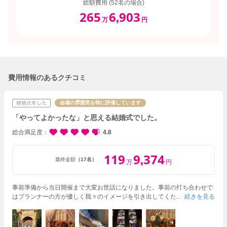
総額費用 (52名の場合)
265
6
903
,
万
円
費用情報のあるクチコミ
会場の雰囲気を特に評価しています
「やってよかったな」と思える結婚式でした。
総合満足度
4.8
119
9
374
,
最終金額
（17名）
万
円
事前準備から当日開催まで大変お世話になりました。
事前の打ち合わせで
はプランナーの方が優しく我々のイメージを引き出してくださりました。
続きを見る
余裕のあるスケジュール感で準備が出来たので、あまり慌てずにじっくり
取り組むことが出来ました。
当日も会場スタッフの皆さんが全てリードし
て下さったためトラブルも無く、「やってよかったな」と思える結婚式で