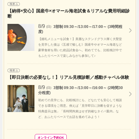
【納得×安心】国産牛×オマール海老試食＆リアルな費用明細診
断
8/9
3部制 09:30～/13:00～/17:00～ (3時間程
(日)
度)
【婚礼メニューを試食！】美麗なステンドグラス輝く大聖堂
を見学した後は《五感で愉しむ》国産牛やオマール海老など
豪華食材を用いた絶品試食会へ。初めてでも、比較検討中で
もふたりペースで楽しみながら参加して♪
【即日決断の必要なし！】リアル見積診断／感動チャペル体験
8/9
3部制 09:30～/13:00～/16:00～ (2時間30
(日)
分程度)
初めての見学にも、比較検討にも、どなたでも安心して相談
できる環境をご用意。例えば「見学即日に決断を促すような
特典提示は無」「長時間拘束はせず的確なタイパ案内」な
ど、おふたりペースでお話を進めてみよう！
オンライン予約OK