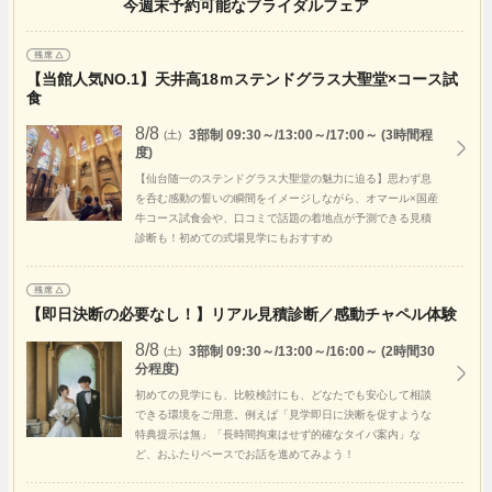
今週末予約可能なブライダルフェア
たです。
一生の思い出です。
【当館人気NO.1】天井高18ｍステンドグラス大聖堂×コース試
食
8/8
3部制 09:30～/13:00～/17:00～ (3時間程
(土)
度)
【仙台随一のステンドグラス大聖堂の魅力に迫る】思わず息
を呑む感動の誓いの瞬間をイメージしながら、オマール×国産
牛コース試食会や、口コミで話題の着地点が予測できる見積
診断も！初めての式場見学にもおすすめ
【即日決断の必要なし！】リアル見積診断／感動チャペル体験
8/8
3部制 09:30～/13:00～/16:00～ (2時間30
(土)
分程度)
初めての見学にも、比較検討にも、どなたでも安心して相談
できる環境をご用意。例えば「見学即日に決断を促すような
特典提示は無」「長時間拘束はせず的確なタイパ案内」な
ど、おふたりペースでお話を進めてみよう！