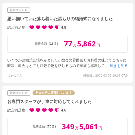
丁寧でありがたかったです。ただ、専門式場なので、時間を少しずつずら
してなん組も式が重なることがありバタバタ感は否めなかったです。ま
た、細かな行き違いもあったので、こだわりの部分はしっかり確認をした
思い描いていた落ち着いた温もりの結婚式になりました
方が安心だと思いました。費用面ではおおむね良心的で、説明もきちんと
してくださったと思います。また、細かな持ち込みにも対応してくださり
総合満足度
4.8
ありがたかったです。
77
5
862
,
最終金額
（16名）
万
円
いくつか結婚式会場をみましたが教会の雰囲気とお料理の味とでこちらに
即決。教会はとても荘厳で趣を感じるもので家族も感激してくれたようで
続きを見る
した。昔ながらの古き良き（褒めています！）神聖な教会です。少人数の
じゃむさん
投稿日：2020-03-02 10:07:07.0
結婚式で寂しい感じにならないか少し不安でしたが聖歌隊の方の歌も素晴
らしく、雰囲気が厳かなので全く気になりませんでした。また披露宴会場
もいざ人が入ってしまえば音楽もかかりご飯も次々出たり紹介などしてい
るとあったかいムードになり人数はまるで気になりませんでした。そして
料金を特に評価しています
とにかくお料理がおいしい。奮発してプラスしたりしましたがそれでもト
各専門スタッフが丁寧に対応してくれました
ータルで他のところよりお安く出来たと思います、雰囲気お値段ともに大
満足です。式の間に食べれなかったご馳走は控え室で食べることが出来ま
総合満足度
4.6
した☆
349
5
061
,
最終金額
（70名）
万
円