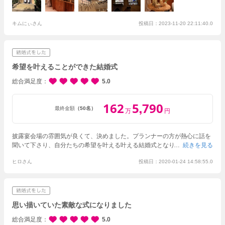
した。
本当にありがとうございました。
キムにぃさん
投稿日：2023-11-20 22:11:40.0
希望を叶えることができた結婚式
総合満足度
5.0
162
5
790
,
最終金額
（50名）
万
円
披露宴会場の雰囲気が良くて、決めました。プランナーの方が熱心に話を
聞いて下さり、自分たちの希望を叶える叶える結婚式となりました。ファ
続きを見る
ミリー婚で、子どもにも優しく接してくれたので安心でした。見積金額よ
ヒロさん
投稿日：2020-01-24 14:58:55.0
りも高くなってしまうのが心配でしたが、色々と相談したり、必要ないこ
とにはお金をかけずに行ったところ、見積金額を超えずに結婚式を挙げる
ことができました。料理も美味しかったとゲストから感想をもらえまし
た。打ち合わせもしっかりと行い、心配な点はないか、不安な点はない
か、とても気遣ってもらいながら、行うことができ、安心でした。結婚式
思い描いていた素敵な式になりました
当日も、様々なスタッフの方々が、心配りをしてくれて、安心して式に臨
むことができたので、大満足です。
総合満足度
5.0