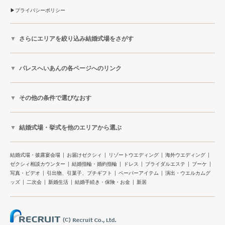
プライバシーポリシー
さらにエリアを絞り込み結婚式場をさがす
パレスへいあんの各ページへのリンク
その他の条件で選びなおす
結婚式場・挙式を他のエリアから選ぶ
結婚式場・披露宴会場
お届けゼクシィ
リゾートウエディング
海外ウエディング
ゼクシィ相談カウンター
結婚指輪・婚約指輪
ドレス
ブライダルエステ
ブーケ
写真・ビデオ
引出物、引菓子、プチギフト
ペーパーアイテム
演出・ウエルカムグ
ッズ
二次会
新婚生活
結婚手続き・保険・お金
新居