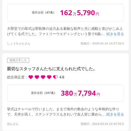
162
5
790
,
最終金額
（47名）
万
円
大聖堂での挙式は聖歌隊の迫力ある素敵な歌声と共に感動と喜びがこみ上
げてくる式でした。ファミリーウエディングという形で4歳の娘と1歳の息
続きを見る
子と4人で行いました。スタッフの方々が、子供達に優しく声をかけて下
しょうちゃんさん
投稿日：2020-01-24 14:27:33.0
さり安心しました。プランナーの方が熱心に話を聞いて下さり、自分たち
の希望を叶えてくれました。当日、介添人の方がとても気配りをして頂
き、安心して式に臨めました。最終的な金額についても、見積金額とあま
り変わらず、工夫次第で、金額を抑えたりできるものだなと感じました。
ゲストの方は、料理が美味しかったと満足していました。披露宴会場はナ
親切なスタッフさんたちに支えられた式でした。
チュラルな雰囲気で居心地が良かったです。キッズスペースを作って頂
き、参加した子どもたちも飽きずに過ごすことができました。
総合満足度
4.6
380
7
794
,
最終金額
（107名）
万
円
挙式はチャペルで行いました。まるで海外の教会のような本格的な作り
で、天井が高く、ステンドグラスもきれいで友人皆に褒められました。挙
続きを見る
式後は外の庭でブーケトス等のイベントができ、とてもよい演出でした。
ぽんさん
投稿日：2019-03-19 12:42:53.0
披露宴ではお料理がとても美味しく、食べられない分は披露宴後着替え室
に温かいものを持ってきてもらえます。スタッフの皆さんもとても親切、