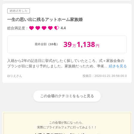
一生の思い出に残るアットホーム家族婚
総合満足度
4.4
39
1
138
,
最終金額
（10名）
万
円
入籍から2年の記念日に挙式がしたく探していたところ、式＋家族会食の
プランが目に留まり予約しました。
家族婚だったため、準備にもそこまで
続きを見る
時間は取られず、当日を迎えることができました。
当日は友引ということ
ゆりえさん
投稿日：2020-01-21 20:58:00.0
もあり、他にも挙式されているカップルがいらっしゃいました。午後から
の私達が会場に到着したころにはロビーは大変混雑していました。
提携駐
車場が満車で停めることができず、参列してくれた家族には面倒をかけて
しまいました。予め確認しておけばよかったと、後悔しました。当日混み
この会場のクチコミをもっと見る
合うことが予想できていたと思いますので、会場のスタッフさんからも、
予め他の駐車場の案内がいただけていれば尚、よかったと思います。
家族
でゆっくり写真撮影、式、会食を楽しむことができました。
料理は大変豪
華で、新郎新婦も美味しく食事をいただくことができました。
家族婚用の
お部屋があり、広い会場で寂しく…ということはなく、和やかに進めるこ
この会場が気になったら、
とができました。
小さい子供もいましたが、キッズスペースを用意して下
実際にブライダルフェアに行ってみよう！！
さり、助かりました。
こちらの会場で挙式することができ、本当によかっ