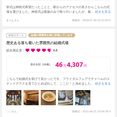
挙式は神前式希望だったことと、駅からのアクセスの良さからこちらの式
場を選びました。神前式は親族のみで執り行いましたが、最上階の神殿で
続きを見る
厳かに挙げることができて良かったです。披露宴会場はグレースにしまし
きゃんさん
投稿日：2018-07-30 22:21:03.0
た。会場後方には舞台幕付きのステージがあり、お色直し後の再入場はそ
ちらから行い、盛り上がりました。また、当日はウェディングドレスを着
る機会がなかった分、前撮りで洋装の写真も撮って頂きました。チャペル
での写真も撮影でき、記念となりました。当日は慌ただしく１日が過ぎた
会場の雰囲気を特に評価しています
ので、前撮りでたっぷり時間を使って撮影できて良かったです。特典とし
歴史ある落ち着いた雰囲気の結婚式場
て前撮りの写真をフォトボードにして頂き、当日のウェルカムスペースに
展示することも出来ました。良心的な価格で個々の要望に対応してくれる
総合満足度
4.8
式場だと思います。こちらの式場にお願いして良かったです。
46
4
307
,
最終金額
（10名）
万
円
こちらで結婚式を挙げて良かったです。
ブライダルフェアでチャペルのス
テンドグラスを見てひとめぼれして、ここだ！と決めましたが、当日、父
続きを見る
とバージンロードを歩いているときまたステンドグラスを見て改めてここ
にして良かったなと思いました。
披露宴も両家の家族のみの小規模なもの
でしたが、ちょうどいい会場の大きさで、寂しい印象にならず良い思い出
になりました。
〇〇さん
投稿日：2021-04-21 20:54:39.0