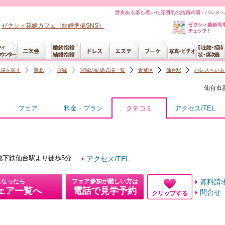
歴史ある落ち着いた雰囲気の結婚式場 - パレス
ゼクシィ花嫁カフェ（結婚準備SNS）
会場を探す
東北
宮城
宮城の結婚式場一覧
青葉区
仙台駅
パレスへいあ
仙台市
フェア
料金・プラン
クチコミ
アクセス/TEL
地下鉄仙台駅より徒歩5分
アクセス/TEL
になったら
フェア参加が難しい方は
資料請
ェア一覧へ
電話で見学予約
問合せ
クリップする