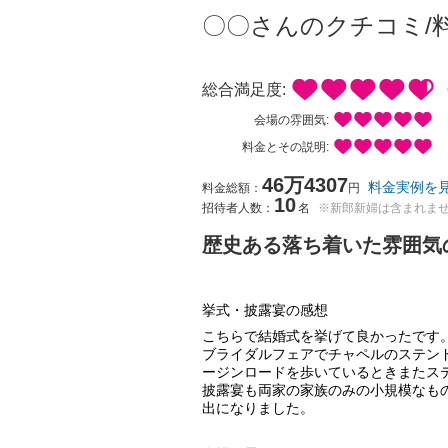
〇〇さんのクチコミ/
総合満足度:
会場の雰囲気:
料金とその説明:
46万4307
料金実例を
料金総額：
円
10
招待者人数：
名
※新郎新婦は含まれま
歴史ある落ち着いた雰囲気
挙式・披露宴の感想
こちらで結婚式を挙げて良かったです
ブライダルフェアでチャペルのステン
ージンロードを歩いているときまたス
披露宴も両家の家族のみの小規模なも
出になりました。