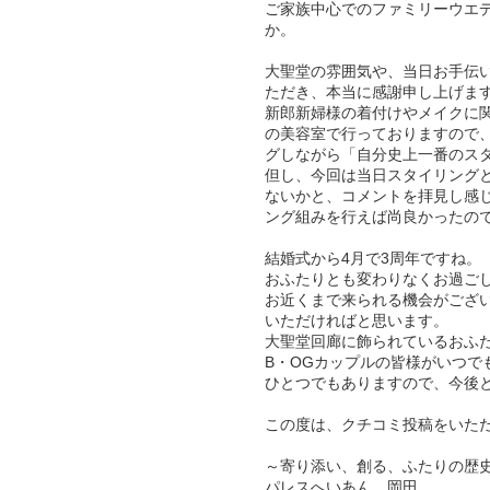
ご家族中心でのファミリーウエ
か。
大聖堂の雰囲気や、当日お手伝
ただき、本当に感謝申し上げま
新郎新婦様の着付けやメイクに
の美容室で行っておりますので
グしながら「自分史上一番のス
但し、今回は当日スタイリング
ないかと、コメントを拝見し感
ング組みを行えば尚良かったの
結婚式から4月で3周年ですね。
おふたりとも変わりなくお過ご
お近くまで来られる機会がござ
いただければと思います。
大聖堂回廊に飾られているおふ
B・OGカップルの皆様がいつ
ひとつでもありますので、今後
この度は、クチコミ投稿をいた
～寄り添い、創る、ふたりの歴
パレスへいあん 岡田