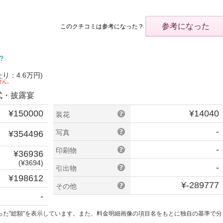
参考になった
このクチコミは参考になった？
？
り：4.6万円)
せん。
)の挙式・披露宴
¥150000
¥14040
装花
-
写真
¥354496
-
印刷物
¥36936
(¥3694)
-
引出物
¥198612
¥-289777
その他
-
った"総額"を表示しています。また、料金明細画像の項目名をもとに独自の基準で分