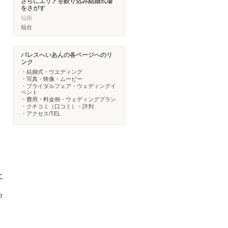
さらにエリアを絞り込み結婚式場
をさがす
仙南
仙台
パレスへいあんの各ページへのリ
ンク
・結婚式・ウエディング
・写真・映像・ムービー
・ブライダルフェア・ウェディングイ
ベント
・費用・料金例・ウェディングプラン
・クチコミ（口コミ）・評判
・アクセス/TEL
に
っ