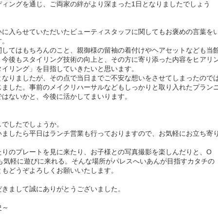
ディングを通じ、ご両家の絆がより深まった1日となりましたでしょう
いに入らせていただいたビューティスタッフに関してもお褒めの言葉を
す。
関してはもちろんのこと、親御様の留袖の着付けやヘアセットなども当
、今後もスタイリング技術の向上と、その方に寄り添った内容をヒアリ
タイリング」を目指していきたいと思います。
となりましたが、その点で当日までご不安な想いをさせてしまったので
じました。事前のメイクリハーサルなどもしっかりと取り入れたプラン
ではないかと、今後に活かしてまいります。
しでしたでしょうか。
いましたら平日はランチ営業も行っておりますので、お気軽にお立ち寄
たりのプレートを見に来たり、お子様との写真撮影を楽しんだりと、O
でも気軽に遊びに来れる。そんな場所がパレスへいあんが目指すカタチの
ともどうぞよろしくお願いいたします。
だきまして誠にありがとうございました。
史～