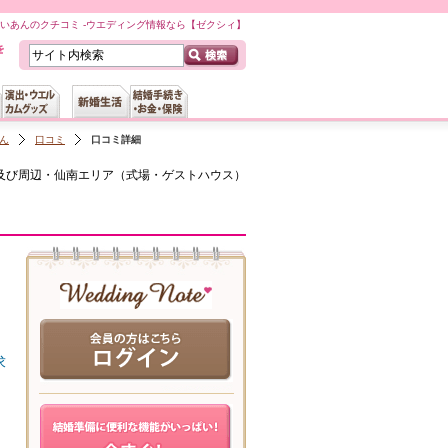
へいあんのクチコミ -ウエディング情報なら【ゼクシィ】
ん
口コミ
口コミ詳細
及び周辺・仙南
エリア（
式場・ゲストハウス
）
求