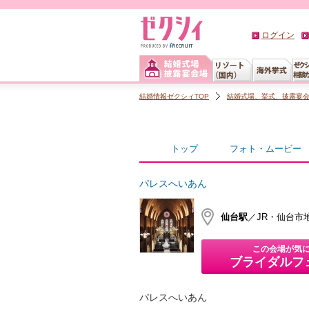
ログイン
結婚情報ゼクシィTOP
結婚式場、挙式、披露宴
トップ
フォト・ムービー
パレスへいあん
仙台駅
／JR・仙台市
この会場が気
ブライダルフ
パレスへいあん