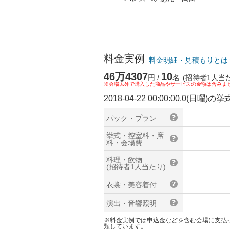
料金実例
料金明細・見積もりとは
46万4307
10
円 /
名
(招待者1人当た
※会場以外で購入した商品やサービスの金額は含みま
2018-04-22 00:00:00.0(日曜
パック・プラン
挙式・控室料・席
料・会場費
料理・飲物
(招待者1人当たり)
衣裳・美容着付
演出・音響照明
※料金実例では申込金などを含む会場に支払
類しています。