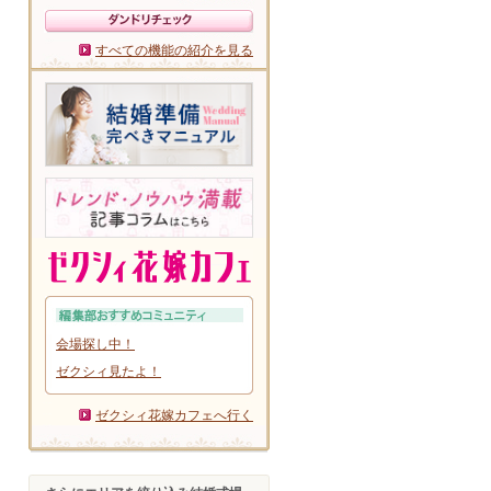
すべての機能の紹介を見る
会場探し中！
ゼクシィ見たよ！
ゼクシィ花嫁カフェへ行く