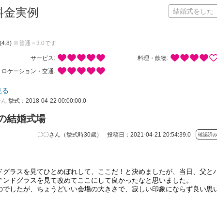
料金実例
結婚式をした
(4.8)
※普通＝3.0です
サービス:
料理・飲物:
ロケーション・交通:
見る
せん
挙式：2018-04-22 00:00:00.0
の結婚式場
投稿日：2021-04-21 20:54:39.0
〇〇さん（挙式時30歳）
確認済
。
ドグラスを見てひとめぼれして、ここだ！と決めましたが、当日、父と
テンドグラスを見て改めてここにして良かったなと思いました。
のでしたが、ちょうどいい会場の大きさで、寂しい印象にならず良い思