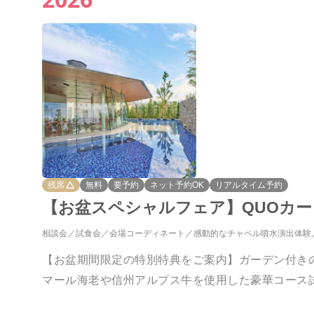
残席
無料
要予約
ネット予約OK
リアルタイム予約
【お盆スペシャルフェア】QUOカー
相談会
試食会
会場コーディネート
感動的なチャペル噴水演出体験
【お盆期間限定の特別特典をご案内】ガーデン付き
マール海老や信州アルプス牛を使用した豪華コース