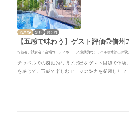
残席
無料
要予約
【五感で味わう】ゲスト評価◎信州
相談会
試食会
会場コーディネート
感動的なチャペル噴水演出体験
チャペルでの感動的な噴水演出をゲスト目線で体験
を感じて。五感で楽しむセージの魅力を凝縮したフ