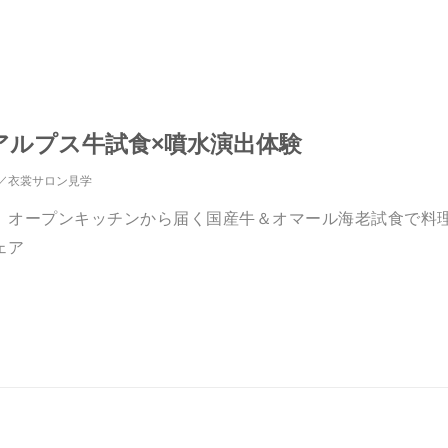
アルプス牛試食×噴水演出体験
衣裳サロン見学
。オープンキッチンから届く国産牛＆オマール海老試食で料
ェア