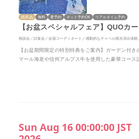
残席
無料
要予約
ネット予約OK
リアルタイム予約
【お盆スペシャルフェア】QUOカー
相談会
試食会
会場コーディネート
感動的なチャペル噴水演出体験
【お盆期間限定の特別特典をご案内】ガーデン付き
マール海老や信州アルプス牛を使用した豪華コース
Sun Aug 16 00:00:00 JST
2026