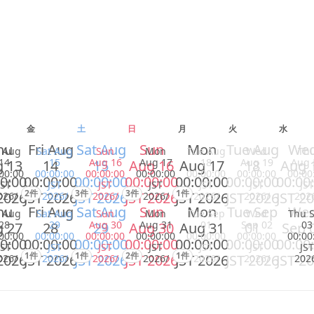
金
土
日
月
火
水
hu
Fri Aug
Sat Aug
Sun
Mon
Tue Aug
We
i Aug
Sat Aug
Sun
Mon
Tue Aug
Wed
Th
14
15
Aug 16
Aug 17
18
Aug 19
Aug 
 13
14
15
Aug 16
Aug 17
18
Aug 
00:00
00:00:00
00:00:00
00:00:00
00:00:00
00:00:00
00:00
0:00
00:00:00
00:00:00
00:00:00
00:00:00
00:00:00
00:00
JST
JST
JST
JST
JST
JST
JST
2件
3件
3件
1件
2026
JST 2026
JST 2026
JST 2026
JST 2026
JST 2026
JST 2
026/
2026/
2026/
2026/
2026/
2026/
202
hu
Fri Aug
Sat Aug
Sun
Mon
Tue Sep
We
i Aug
Sat Aug
Sun
Mon
Tue Sep
Wed
Thu 
28
29
Aug 30
Aug 31
01
Sep 02
03
 27
28
29
Aug 30
Aug 31
01
Sep 
00:00
00:00:00
00:00:00
00:00:00
00:00:00
00:00:00
00:00
0:00
00:00:00
00:00:00
00:00:00
00:00:00
00:00:00
00:00
JST
JST
JST
JST
JST
JST
JST
1件
1件
2件
1件
2026
JST 2026
JST 2026
JST 2026
JST 2026
JST 2026
JST 2
026/
2026/
2026/
2026/
2026/
2026/
202