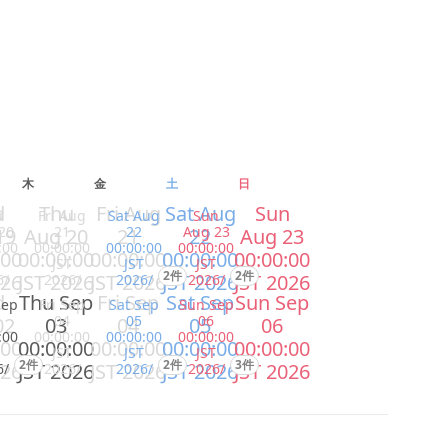
木
金
土
日
d
Thu
Fri Aug
Sat Aug
Sun
u
Fri Aug
Sat Aug
Sun
20
21
22
Aug 23
19
Aug 20
21
22
Aug 23
:00
00:00:00
00:00:00
00:00:00
:00
00:00:00
00:00:00
00:00:00
00:00:00
JST
JST
JST
2件
2件
026
JST 2026
JST 2026
JST 2026
JST 2026
6/
2026/
2026/
2026/
d
Thu Sep
Fri Sep
Sat Sep
Sun Sep
Sep
Fri Sep
Sat Sep
Sun Sep
04
05
06
02
03
04
05
06
:00
00:00:00
00:00:00
00:00:00
:00
00:00:00
00:00:00
00:00:00
00:00:00
JST
JST
JST
2件
2件
3件
026
JST 2026
JST 2026
JST 2026
JST 2026
6/
2026/
2026/
2026/