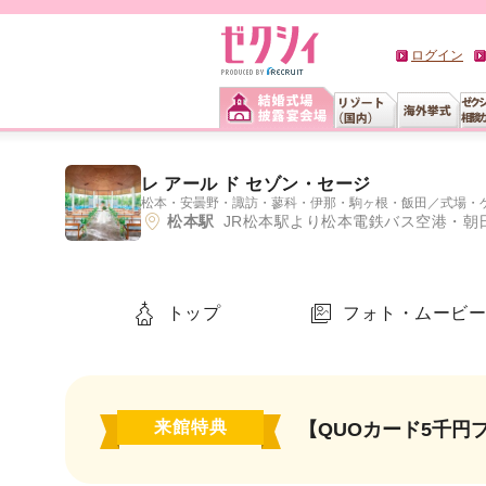
ログイン
レ アール ド セゾン・セージ
松本・安曇野・諏訪・蓼科・伊那・駒ヶ根・飯田
／
式場・
松本駅
JR松本駅より松本電鉄バス空港・朝日
トップ
フォト・ムービ
来館特典
【QUOカード5千