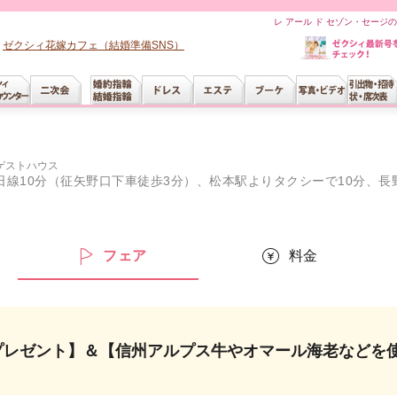
レ アール ド セゾン・セージ
ゼクシィ花嫁カフェ（結婚準備SNS）
ゲストハウス
線10分（征矢野口下車徒歩3分）、松本駅よりタクシーで10分、長野自動
ー
フェア
料金
円プレゼント】＆【信州アルプス牛やオマール海老などを