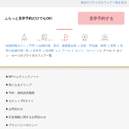
過去のブライダルフェア一覧を見る
見学予約する
ふらっと見学予約だけでもOK!
トップ
フォト・ムービー
フェア
料金
クチコミ
結婚情報ゼクシィTOP
結婚式場、挙式、披露宴会場
北陸・甲信越・静岡
長野
長
野の結婚式場一覧
松本市
松本駅
レ アール ド セゾン・セージ
レ アール ド セゾ
ン・セージのブライダルフェア一覧
MYウェディングノート
気になるクリップ
予約・資料請求履歴
ゼクシィ PCサイト
お問合わせ
広告掲載に関するお問合わせ
プライバシーポリシー