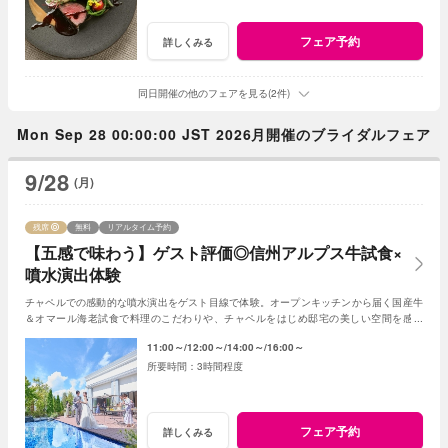
フェア予約
詳しくみる
同日開催の他のフェアを見る(2件)
Mon Sep 28 00:00:00 JST 2026月開催のブライダルフェア
9/28
(月)
残席
無料
リアルタイム予約
【五感で味わう】ゲスト評価◎信州アルプス牛試食×
噴水演出体験
チャペルでの感動的な噴水演出をゲスト目線で体験。オープンキッチンから届く国産牛
＆オマール海老試食で料理のこだわりや、チャペルをはじめ邸宅の美しい空間を感じ
て。五感で楽しむセージの魅力を凝縮したフェア
11:00～
12:00～
14:00～
16:00～
3時間程度
フェア予約
詳しくみる