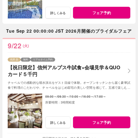
フェア予約
詳しくみる
Tue Sep 22 00:00:00 JST 2026月開催のブライダルフェア
9/22
(火)
残席
無料
リアルタイム予約
【祝日限定】信州アルプス牛試食×会場見学＆QUO
カード５千円
チャペルでの感動的な噴水演出をゲスト目線で体験。オープンキッチンから届く豪華試
食で料理のこだわりや、チャペルをはじめ邸宅の美しい空間を感じて。五感で楽しむセ
ージの魅力を凝縮したフェア。
09:00～
09:30～
10:00～
16:00～
17:00～
3時間程度
フェア予約
詳しくみる