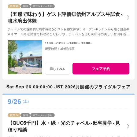
残席
無料
リアルタイム予約
【五感で味わう】ゲスト評価◎信州アルプス牛試食×
噴水演出体験
チャペルでの感動的な噴水演出をゲスト目線で体験。オープンキッチンから届く国産牛
＆オマール海老試食で料理のこだわりや、チャペルをはじめ邸宅の美しい空間を感じ
て。五感で楽しむセージの魅力を凝縮したフェア
11:00～
12:00～
14:00～
16:00～
3時間程度
フェア予約
詳しくみる
Sat Sep 26 00:00:00 JST 2026月開催のブライダルフェア
9/26
(土)
残席
無料
リアルタイム予約
【QUO5千円】水・緑・光のチャペル×邸宅見学×見
積り相談