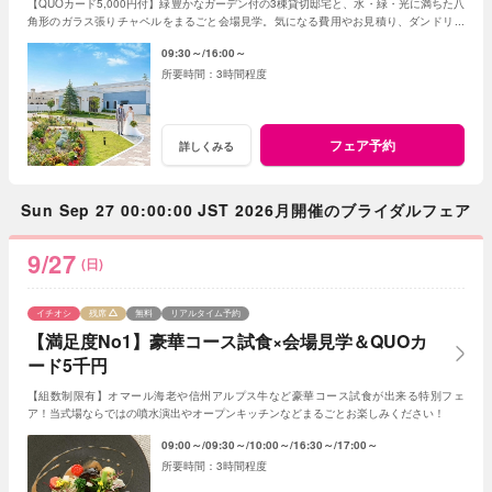
【QUOカード5,000円付】緑豊かなガーデン付の3棟貸切邸宅と、水・緑・光に満ちた八
角形のガラス張りチャペルをまるごと会場見学。気になる費用やお見積り、ダンドリも
プランナーが丁寧にご案内。
09:30～
16:00～
3時間程度
フェア予約
詳しくみる
Sun Sep 27 00:00:00 JST 2026月開催のブライダルフェア
9/27
(日)
イチオシ
残席
無料
リアルタイム予約
【満足度No1】豪華コース試食×会場見学＆QUOカ
ード5千円
【組数制限有】オマール海老や信州アルプス牛など豪華コース試食が出来る特別フェ
ア！当式場ならではの噴水演出やオープンキッチンなどまるごとお楽しみください！
09:00～
09:30～
10:00～
16:30～
17:00～
3時間程度