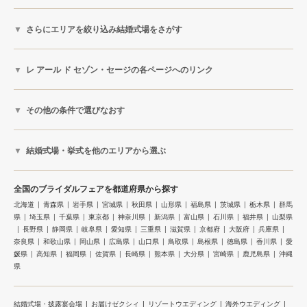
さらにエリアを絞り込み結婚式場をさがす
レ アール ド セゾン・セージの各ページへのリンク
その他の条件で選びなおす
結婚式場・挙式を他のエリアから選ぶ
全国のブライダルフェアを都道府県から探す
北海道
青森県
岩手県
宮城県
秋田県
山形県
福島県
茨城県
栃木県
群馬
県
埼玉県
千葉県
東京都
神奈川県
新潟県
富山県
石川県
福井県
山梨県
長野県
静岡県
岐阜県
愛知県
三重県
滋賀県
京都府
大阪府
兵庫県
奈良県
和歌山県
岡山県
広島県
山口県
鳥取県
島根県
徳島県
香川県
愛
媛県
高知県
福岡県
佐賀県
長崎県
熊本県
大分県
宮崎県
鹿児島県
沖縄
県
結婚式場・披露宴会場
お届けゼクシィ
リゾートウエディング
海外ウエディング