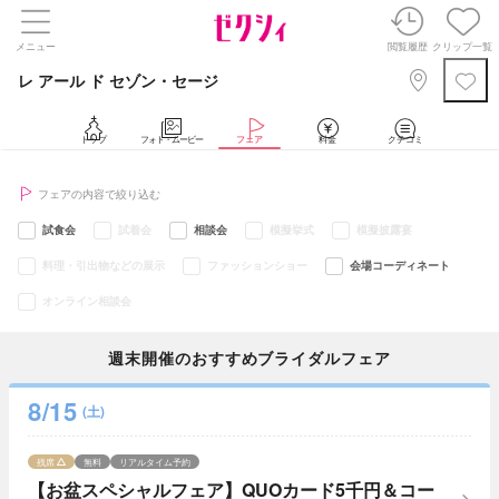
メニュー
閲覧履歴
クリップ一覧
レ アール ド セゾン・セージ
トップ
フォト・ムービー
フェア
料金
クチコミ
フェアの内容で絞り込む
試食会
試着会
相談会
模擬挙式
模擬披露宴
料理・引出物などの展示
ファッションショー
会場コーディネート
オンライン相談会
週末開催のおすすめブライダルフェア
8/15
(土)
残席
無料
リアルタイム予約
【お盆スペシャルフェア】QUOカード5千円＆コー