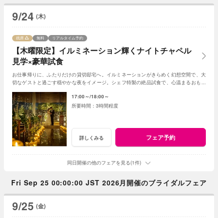
9/24
(木)
残席
無料
リアルタイム予約
【木曜限定】イルミネーション輝くナイトチャペル
見学×豪華試食
お仕事帰りに、ふたりだけの貸切邸宅へ。イルミネーションがきらめく幻想空間で、大
切なゲストと過ごす穏やかな夜をイメージ。シェフ特製の絶品試食で、心温まるおもて
なしを体験。
17:00～
18:00～
3時間程度
フェア予約
詳しくみる
同日開催の他のフェアを見る(1件)
Fri Sep 25 00:00:00 JST 2026月開催のブライダルフェア
9/25
(金)