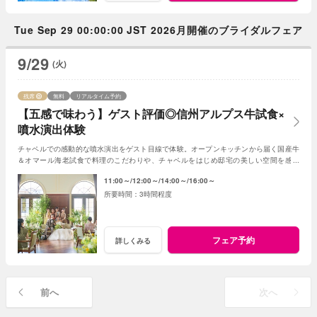
Tue Sep 29 00:00:00 JST 2026月開催のブライダルフェア
9/29
(火)
残席
無料
リアルタイム予約
【五感で味わう】ゲスト評価◎信州アルプス牛試食×
噴水演出体験
チャペルでの感動的な噴水演出をゲスト目線で体験。オープンキッチンから届く国産牛
＆オマール海老試食で料理のこだわりや、チャペルをはじめ邸宅の美しい空間を感じ
て。五感で楽しむセージの魅力を凝縮したフェア
11:00～
12:00～
14:00～
16:00～
3時間程度
フェア予約
詳しくみる
前へ
次へ