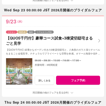
同日開催の他のフェアを見る(3件)
Wed Sep 23 00:00:00 JST 2026月開催のブライダルフェア
9/23
(水)
イチオシ
残席
無料
リアルタイム予約
【QUO5千円付】豪華コース試食×3棟貸切邸宅まる
ごと見学
【QUO5千円付】緑豊かなガーデン付きの3棟貸切邸宅と、八角形のガラス張りチャペル
をまるごと会場見学。ナチュラルでプライベートな空間を体感。オマール海老や信州ア
ルプス牛を使用した豪華コース試食も！
09:00～
09:30～
10:00～
16:00～
17:00～
3時間程度
フェア予約
詳しくみる
同日開催の他のフェアを見る(2件)
Thu Sep 24 00:00:00 JST 2026月開催のブライダルフェア