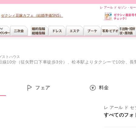
レ アール ド セゾン・セ
ゼクシィ花嫁カフェ（結婚準備SNS）
ゲストハウス
線10分（征矢野口下車徒歩3分）、松本駅よりタクシーで10分、長野自動
ー
フェア
料金
レ アール ド 
すべてのフォ