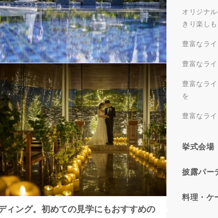
オリジナル
きり楽しも
豊富なライ
豊富なライ
豊富なライ
を
豊富なライ
挙式会場
披露パー
料理・ケ
エディング。初めての見学にもおすすめの