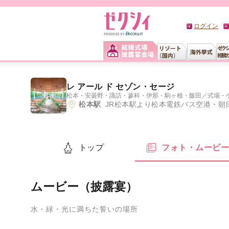
ログイン
レ アール ド セゾン・セージ
松本・安曇野・諏訪・蓼科・伊那・駒ヶ根・飯田
／
式場・
松本駅
JR松本駅より松本電鉄バス空港・朝日
トップ
フォト・ムービ
ムービー（披露宴）
水・緑・光に満ちた誓いの場所