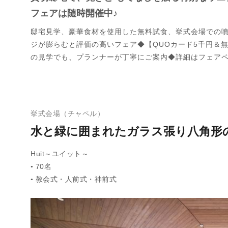
フェアは随時開催中♪
邸宅見学、豪華食材を使用した無料試食、挙式会場での
ジが膨らむと評価の高いフェア◆【QUOカード5千円＆
の見学でも、プランナーが丁寧にご案内◆詳細はフェア
挙式会場（チャペル）
水と緑に囲まれたガラス張り八角形の
Huit～ユイット～
70名
●
教会式・人前式・神前式
●