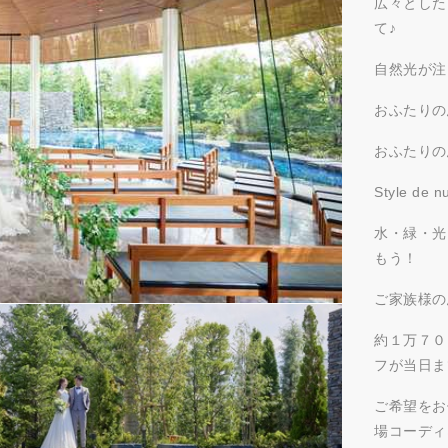
広々とした
て♪
自然光が注
おふたりの
おふたりの
Style 
水・緑・光
もう！
ご家族様の
約１万７０
フが当日ま
ご希望をお
場コーディ