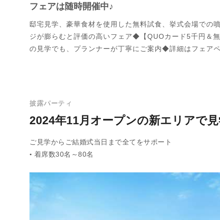
フェアは随時開催中♪
邸宅見学、豪華食材を使用した無料試食、挙式会場での
ジが膨らむと評価の高いフェア◆【QUOカード5千円＆
の見学でも、プランナーが丁寧にご案内◆詳細はフェア
披露パーティ
2024年11月オープンの新エリア
ご見学からご結婚式当日まで全てをサポート
着席数30名～80名
●