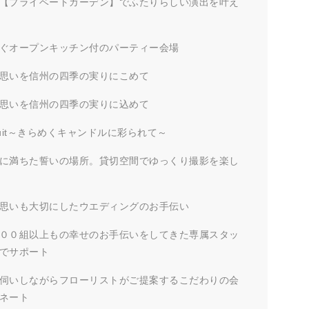
【プライベートガーデン】でふたりらしい演出を叶え
ぐオープンキッチン付のパーティー会場
思いを信州の四季の実りにこめて
思いを信州の四季の実りに込めて
de nuit～きらめくキャンドルに彩られて～
に満ちた誓いの場所。貸切空間でゆっくり撮影を楽し
思いも大切にしたウエディングのお手伝い
００組以上もの幸せのお手伝いをしてきた専属スタッ
でサポート
伺いしながらフローリストがご提案するこだわりの会
ネート