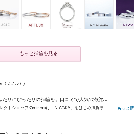
もっと指輪を見る
oru（ミノル）)
「3000本」の中からふたりにぴったりの指輪を。口コミで人気の滋賀セレクトショップで選ぶ時間も思い出に
県下最大級ブライダルセレクトショップのminoruは「NIWAKA」をはじめ滋賀県唯一の取扱いブランドが多数。50ブランド3000本の豊富な指輪が揃う同店でたくさんの「着け比べ」を楽しんで。全スタッフがJJA公認ジュエリーコーディネーター資格を保有、丁寧で親しみやすい接客はもちろん骨格×デザインの好みから最適な指輪を提案。3店舗全てがショッピングモールにあるから、デートついでに訪れたとの声も。予約なしの気軽さも嬉しい。
もっと情