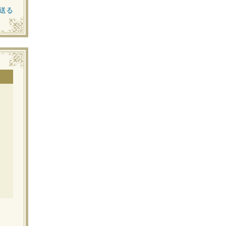
送る
」
イ