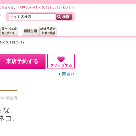
たまらない！AFFLUX N.E.K.O.２(ネコ.２) - ゼクシィ
K.O.２(ネコ.２)
来店予約する
クリップする
問合せ
、M :男性用
らな
(ネコ.