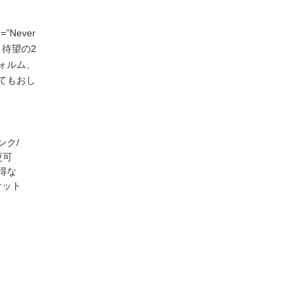
Never
ズ、待望の2
ォルム、
てもおし
ンク/
更可
得な
ケット