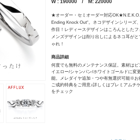
W : 190000 / M: 220000
★オーダー・セミオーダー対応OK★N.E.K.O.=”
Ending Knock Out“。ネコデザインシリー
作目！レディースデザインはころんとしたフ
メンズデザインは削り出しによるネコ耳がと
ゃれ！
商品詳細
何度でも無料のメンテナンス保証。素材はピ
イエロー/シャンパン/ホワイトゴールドに変
能。メレダイヤ追加・つや有無選択可能※お
ご成約特典をご用意♪詳しくはプレミアムチ
をチェック