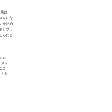
言葉は
ゃんにな
いを込め
ドとプラ
ころにピ
エロ
。メレ
なご
ットを