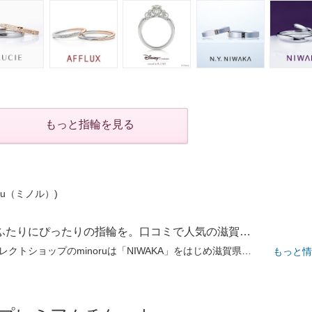
もっと指輪を見る
oru（ミノル）)
「3000本」の中からふたりにぴったりの指輪を。口コミで人気の滋賀セレクトショップで選ぶ時間も思い出に
県下最大級ブライダルセレクトショップのminoruは「NIWAKA」をはじめ滋賀県唯一の取扱いブランドが多数。50ブランド3000本の豊富な指輪が揃う同店でたくさんの「着け比べ」を楽しんで。全スタッフがJJA公認ジュエリーコーディネーター資格を保有、丁寧で親しみやすい接客はもちろん骨格×デザインの好みから最適な指輪を提案。3店舗全てがショッピングモールにあるから、デートついでに訪れたとの声も。予約なしの気軽さも嬉しい。
もっと情