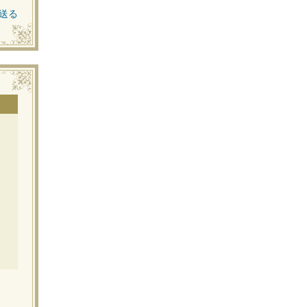
送る
」
イ