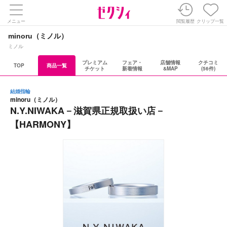
メニュー
閲覧履歴
クリップ一覧
minoru（ミノル）
ミノル
プレミアム
フェア・
店舗情報
クチコミ
TOP
商品一覧
チケット
新着情報
&MAP
(56件)
結婚指輪
minoru（ミノル）
N.Y.NIWAKA－滋賀県正規取扱い店－
【HARMONY】