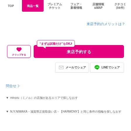
プレミアム
フェア・
店舗情報
クチコミ
TOP
商品一覧
チケット
新着情報
&MAP
(56件)
来店予約のメリットは？
“まずは試着だけ”もOK♪
来店予約する
クリップする
メールでシェア
LINEでシェア
問合せ
minoru（ミノル）の店舗があるエリアで探しなおす
N.Y.NIWAKA－滋賀県正規取扱い店－【HARMONY】と同じ条件の指輪を探しなおす