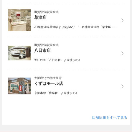
滋賀県/滋賀県全域
草津店
JR琵琶湖線草津駅より徒歩5分 / 名神高速道路「栗東IC」…
滋賀県/滋賀県全域
八日市店
近江鉄道「八日市駅」より徒歩3分
大阪府/その他大阪府
くずはモール店
京阪本線「樟葉駅」より徒歩1分
店舗情報をすべて見る