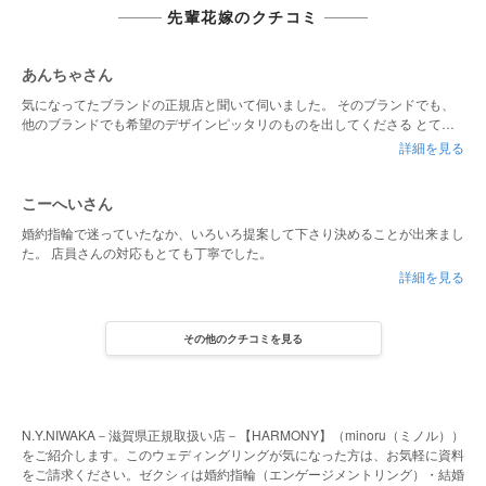
先輩花嫁のクチコミ
あんちゃさん
気になってたブランドの正規店と聞いて伺いました。 そのブランドでも、
他のブランドでも希望のデザインピッタリのものを出してくださる とても
知識豊富なスタッフさんがいらっしゃる所です。 いろんなものを見比べて
詳細を見る
試したいなら是非おすすめです
こーへいさん
婚約指輪で迷っていたなか、いろいろ提案して下さり決めることが出来まし
た。 店員さんの対応もとても丁寧でした。
詳細を見る
その他のクチコミを見る
N.Y.NIWAKA－滋賀県正規取扱い店－【HARMONY】（minoru（ミノル））
をご紹介します。このウェディングリングが気になった方は、お気軽に資料
をご請求ください。ゼクシィは婚約指輪（エンゲージメントリング）・結婚