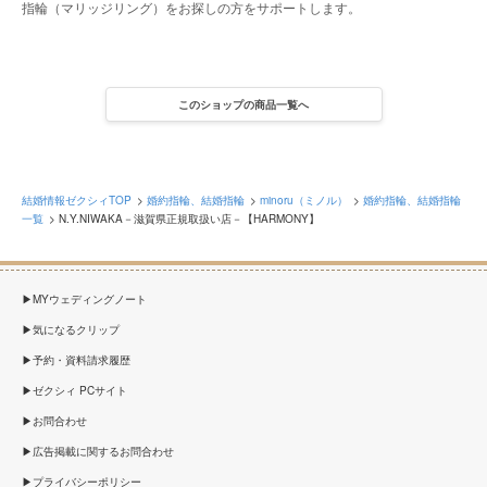
指輪（マリッジリング）をお探しの方をサポートします。
このショップの商品一覧へ
結婚情報ゼクシィTOP
婚約指輪、結婚指輪
minoru（ミノル）
婚約指輪、結婚指輪
一覧
N.Y.NIWAKA－滋賀県正規取扱い店－【HARMONY】
MYウェディングノート
気になるクリップ
予約・資料請求履歴
ゼクシィ PCサイト
お問合わせ
広告掲載に関するお問合わせ
プライバシーポリシー