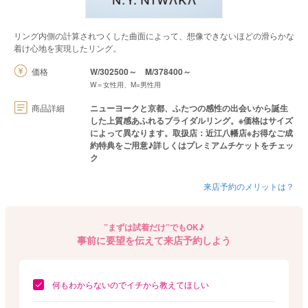
リング内側の計算されつくした曲面によって、想像できないほどの滑らかな
着け心地を実現したリング。
価格
W/302500～
M/378400～
W＝女性用、M=男性用
商品詳細
ニューヨークと京都、ふたつの感性の出会いから誕生
した上質感あふれるブライダルリング。※価格はサイズ
によって異なります。取扱店：近江八幡店※お得なご成
約特典をご用意♪詳しくはプレミアムチケットをチェッ
ク
来店予約のメリットは？
”まずは試着だけ”でもOK♪
事前に要望を伝えて来店予約しよう
何もわからないのでイチから教えてほしい