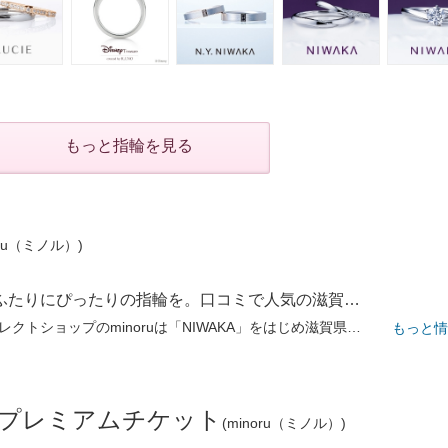
もっと指輪を見る
oru（ミノル）)
「3000本」の中からふたりにぴったりの指輪を。口コミで人気の滋賀セレクトショップで選ぶ時間も思い出に
県下最大級ブライダルセレクトショップのminoruは「NIWAKA」をはじめ滋賀県唯一の取扱いブランドが多数。50ブランド3000本の豊富な指輪が揃う同店でたくさんの「着け比べ」を楽しんで。全スタッフがJJA公認ジュエリーコーディネーター資格を保有、丁寧で親しみやすい接客はもちろん骨格×デザインの好みから最適な指輪を提案。3店舗全てがショッピングモールにあるから、デートついでに訪れたとの声も。予約なしの気軽さも嬉しい。
もっと情
！プレミアムチケット
(minoru（ミノル）)