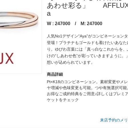
あわせ彩る」 AFFLUX
a
W : 247000 / M: 247000
人気No1デザイン“Aya”がコンビネーション
登場！プラチナもゴールドも着けたいあなた
り。ゆびわ言葉には「真っ白なこれからを、
けの“しあわせ色”が彩っていきますように。
想いが込められています。
商品詳細
Pt×K18のコンビネーション。素材変更やメ
ヤ増減や色味変更も可能。つや有無選択可能
お得なご成約特典をご用意♪詳しくはプレミ
ケットをチェック
来店予約のメリ