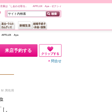
びわ言葉は「しあわせ彩る」 AFFLUX Aya - ゼクシィ
FFLUX Aya
来店予約する
クリップする
問合せ
、M :男性用
位
「し