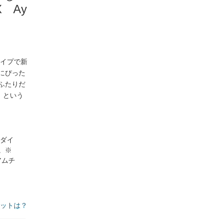
 Ay
タイプで新
にぴった
ふたりだ
」という
レダイ
。※
アムチ
ットは？