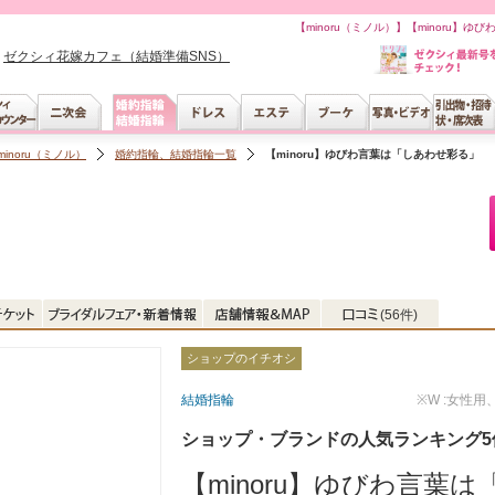
【minoru（ミノル）】【minoru】ゆ
ゼクシィ花嫁カフェ（結婚準備SNS）
minoru（ミノル）
婚約指輪、結婚指輪一覧
【minoru】ゆびわ言葉は「しあわせ彩る」 A
(56件)
ショップのイチオシ
結婚指輪
※W :女性用
ショップ・ブランドの人気ランキング5
【minoru】ゆびわ言葉は