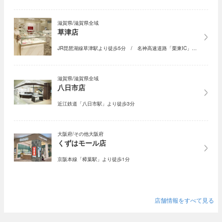
滋賀県/滋賀県全域
草津店
JR琵琶湖線草津駅より徒歩5分 / 名神高速道路「栗東IC」…
滋賀県/滋賀県全域
八日市店
近江鉄道「八日市駅」より徒歩3分
大阪府/その他大阪府
くずはモール店
京阪本線「樟葉駅」より徒歩1分
店舗情報をすべて見る