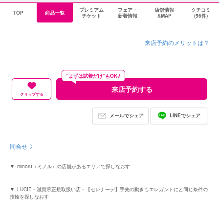
プレミアム
フェア・
店舗情報
クチコミ
TOP
商品一覧
チケット
新着情報
&MAP
(56件)
来店予約のメリットは？
“まずは試着だけ”もOK♪
来店予約する
クリップする
メールでシェア
LINEでシェア
問合せ
minoru（ミノル）の店舗があるエリアで探しなおす
LUCIE－滋賀県正規取扱い店－【セレナーデ】手先の動きもエレガントにと同じ条件の
指輪を探しなおす