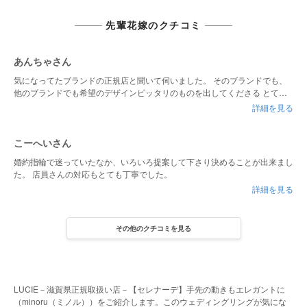
先輩花嫁のクチコミ
あんちゃさん
気になってたブランドの正規店と聞いて伺いました。 そのブランドでも、
他のブランドでも希望のデザインピッタリのものを出してくださる とても
知識豊富なスタッフさんがいらっしゃる所です。 いろんなものを見比べて
詳細を見る
試したいなら是非おすすめです
こーへいさん
婚約指輪で迷っていたなか、いろいろ提案して下さり決めることが出来まし
た。 店員さんの対応もとても丁寧でした。
詳細を見る
その他のクチコミを見る
LUCIE－滋賀県正規取扱い店－【セレナーデ】手先の動きもエレガントに
（minoru（ミノル））をご紹介します。このウェディングリングが気にな