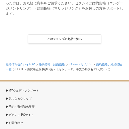
った方は、お気軽に資料をご請求ください。ゼクシィは婚約指輪（エンゲー
ジメントリング）・結婚指輪（マリッジリング）をお探しの方をサポートし
ます。
このショップの商品一覧へ
結婚情報ゼクシィTOP
婚約指輪、結婚指輪
minoru（ミノル）
婚約指輪、結婚指輪
一覧
LUCIE－滋賀県正規取扱い店－【セレナーデ】手先の動きもエレガントに
MYウェディングノート
気になるクリップ
予約・資料請求履歴
ゼクシィ PCサイト
お問合わせ