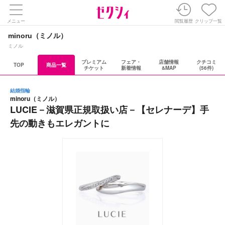
メニュー
閲覧履歴
クリップ一覧
minoru（ミノル）
ミノル
プレミアム
フェア・
店舗情報
クチコミ
TOP
商品一覧
チケット
新着情報
&MAP
(56件)
結婚指輪
minoru（ミノル）
LUCIE－滋賀県正規取扱い店－【セレナーデ】手
先の動きもエレガントに