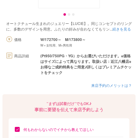
オートクチュール生まれのジュエリー【LUCIE】。同じコンセプトのリング
に、多数のデザインを用意。ふたりの好みが合わなくてもリン
続きを見る
価格
W/172700～
M/173800～
W＝女性用、M=男性用
商品詳細
(Pt950/750PG・YG）からお選びいただけます。※価格
はサイズによって異なります。取扱い店：近江八幡店※
お得なご成約特典をご用意♪詳しくはプレミアムチケッ
トをチェック
来店予約のメリットは？
”まずは試着だけ”でもOK♪
事前に要望を伝えて来店予約しよう
何もわからないのでイチから教えてほしい