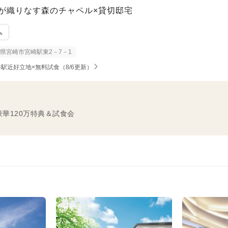
が織りなす森のチャペル×貸切邸宅
ム
県宮崎市宮崎駅東2－7－1
駅近好立地×無料試食（8/6更新）
豪華120万特典＆試食会