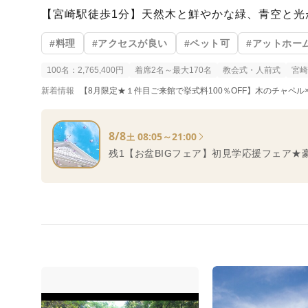
【宮崎駅徒歩1分】天然木と鮮やかな緑、青空と光
#料理
#アクセスが良い
#ペット可
#アットホー
100名：2,765,400円
着席2名～最大170名
教会式・人前式
宮崎
新着情報
【8月限定★１件目ご来館で挙式料100％OFF】木のチャペル×
8/8
08:05～21:00
土
残1【お盆BIGフェア】初見学応援フェア★