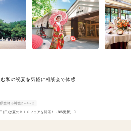
澄む和の祝宴を気軽に相談会で体感
県宮崎市神宮2－4－2
6日(日)は夏のＢＩＧフェアを開催！（8/6更新）