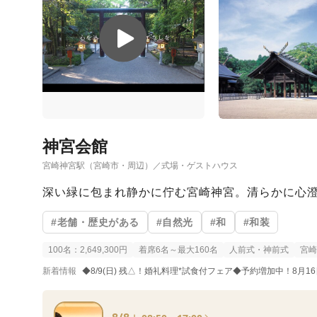
神宮会館
宮崎神宮駅（宮崎市・周辺）／式場・ゲストハウス
深い緑に包まれ静かに佇む宮崎神宮。清らかに心
#老舗・歴史がある
#自然光
#和
#和装
100名：2,649,300円
着席6名～最大160名
人前式・神前式
宮崎
新着情報
◆8/9(日) 残△！婚礼料理*試食付フェア◆予約増加中！8月1