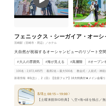
フェニックス・シーガイア・オーシ
宮崎駅（宮崎市・周辺）／ホテル
大自然が祝福するオーシャンビューのリゾート空
#大人の雰囲気
#海が見える
#高層階
#オープン
100名：2,872,485円
着席2名～最大500名
教会式・人前式・神前
新着情報
8/1(土）、2（日）【注目フェア】16大特典付★メイン会場
8/8
08:15～19:00
土
【土曜来館BIG特典】＼空×海×緑を独占／