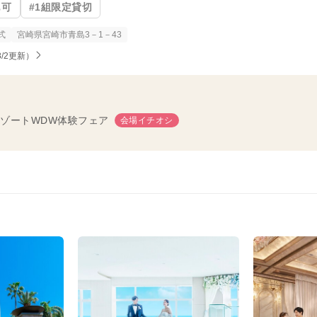
も可
#1組限定貸切
式
宮崎県宮崎市青島3－1－43
/2更新）
ゾートWDW体験フェア
会場イチオシ