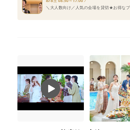
8/8
08:50～17:00
土
＼大人数向け／人気の会場を貸切★お得なプ