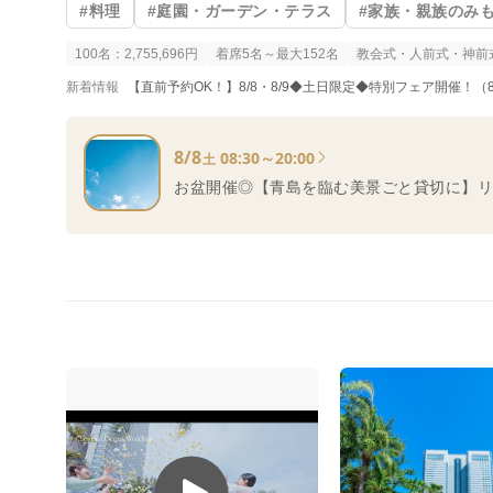
#料理
#庭園・ガーデン・テラス
#家族・親族のみ
100名：2,755,696円
着席5名～最大152名
教会式・人前式・神前
新着情報
【直前予約OK！】8/8・8/9◆土日限定◆特別フェア開催！（8
8/8
08:30～20:00
土
お盆開催◎【青島を臨む美景ごと貸切に】リ