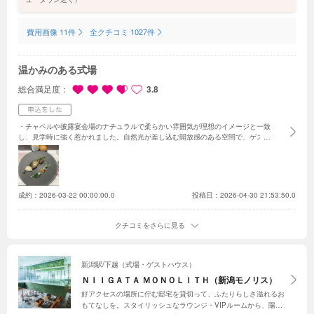
費用画像 11件
全クチコミ 1027件
温かみのある式場
総合満足度
3.8
・チャペルや披露宴会場のナチュラルで柔らかい雰囲気が理想のイメージと一致
し、見学時に強く惹かれました。自然光が差し込む開放感のある空間で、ゲスト
とリラックスして過ごせる点も大きな魅力でした。また、スタッフの方々の丁寧
で温かい対応にも安心感があり、当日のイメージが具体的に持てたことも決め手
の一つです。貸切空間で自分たちらしい演出ができる点や、動線の分かりやすさ
も魅力に感じました。費用やプランの説明も明確で、納得しながら進められる点
にも信頼を感じ、安心してお任せできる会場だと思い決定しました。
・ゲストと
成約：
2026-03-22 00:00:00.0
投稿日：2026-04-30 21:53:50.0
の距離感を大切にしたい方にぴったりの会場だと思います。
・持ち込みや演出の
自由度についても事前に確認しておくと良いと思います。
クチコミをさらに見る
新潟駅/下越（式場・ゲストハウス）
ＮＩＩＧＡＴＡ ＭＯＮＯＬＩＴＨ（新潟モノリス）
好アクセスの場所に佇む邸宅を貸切って、ふたりらしさ溢れるお
もてなしを。スタイリッシュなラウンジ・VIPルームから、陽光