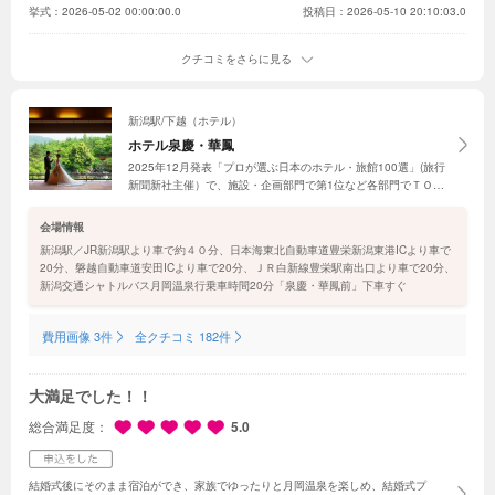
ではなかった理由は、金銭面への不安や、準備が大変そうというイメージが先行
挙式：
2026-05-02 00:00:00.0
投稿日：2026-05-10 20:10:03.0
していたからです。
ですが、実際に会場へ伺うと、趣のある素敵な建物や自然を
感じられるロケーションにとても惹かれました。また、プランナーの方のお話も
わかりやすく、具体的にイメージが湧き、「ここで結婚式を挙げたい」と思うよ
クチコミをさらに見る
うになりました。
交通の便は少し気になる方もいるかもしれませんが、バスも用
意されているため特に問題はありませんでした。何よりロケーションが本当に素
晴らしく、和装を考えている方には特におすすめしたい会場です。
打ち合わせも
スムーズで、自分たちのやりたいことを妥協せずたくさん詰め込ませていただき
新潟駅/下越（ホテル）
ました。さらに様々なご提案もいただき、最終的には二人とも大満足の式になり
ホテル泉慶・華鳳
ました。
式場スタッフの皆さんの雰囲気もとても温かく、当日もリラックスして
2025年12月発表「プロが選ぶ日本のホテル・旅館100選」(旅行
楽しむことができました。
一生に一度の大切な機会を、この会場で迎えることが
新聞新社主催）で、施設・企画部門で第1位など各部門でＴＯＰ
できて本当によかったです！
3を獲得。約6000坪の日本庭園や新潟の美酒・美食尽くしの料
理、自家掘削温泉でゲストをもてなせる。前撮り無料や宿泊招待
会場情報
など特典も多数
新潟駅／JR新潟駅より車で約４０分、日本海東北自動車道豊栄新潟東港ICより車で
20分、磐越自動車道安田ICより車で20分、ＪＲ白新線豊栄駅南出口より車で20分、
新潟交通シャトルバス月岡温泉行乗車時間20分「泉慶・華鳳前」下車すぐ
費用画像 3件
全クチコミ 182件
大満足でした！！
総合満足度
5.0
結婚式後にそのまま宿泊ができ、家族でゆったりと月岡温泉を楽しめ、結婚式プ