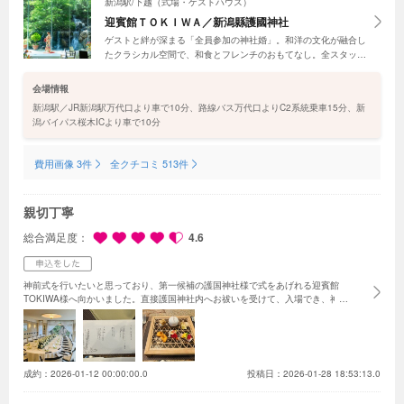
新潟駅/下越（式場・ゲストハウス）
迎賓館ＴＯＫＩＷＡ／新潟縣護國神社
ゲストと絆が深まる「全員参加の神社婚」。和洋の文化が融合し
たクラシカル空間で、和食とフレンチのおもてなし。全スタッフ
で心に残る「かけがえのない一日」を実現。無料試食フェアで魅
力を体感して。お得な『新・迎賓館TOKIWA誕生記念プラン』に
会場情報
も注目を！
新潟駅／JR新潟駅万代口より車で10分、路線バス万代口よりC2系統乗車15分、新
潟バイパス桜木ICより車で10分
費用画像 3件
全クチコミ 513件
親切丁寧
総合満足度
4.6
神前式を行いたいと思っており、第一候補の護国神社様で式をあげれる迎賓館
TOKIWA様へ向かいました。
直接護国神社内へお祓いを受けて、入場でき、神聖
な空気感や護国神社の特徴を神主様からご説明いただけました。
少人数身内で行
うような式で、費用も抑えながらというこちらの要望を聞いていただき、プラン
ナーの方から親切にご説明いただきました。
またお料理もとても美味しく、その
日は副料理長自らいらっしゃって、一つ一つの料理をご説明いただきました。
総
じて皆様が親切丁寧に対応していただけた印象が強いです。
神前式かつ綺麗さや
成約：
2026-01-12 00:00:00.0
投稿日：2026-01-28 18:53:13.0
設備の充実さ、また神殿内に冷暖房完備のため、ご年配にも優しい施設を探して
いる方にお勧めです。