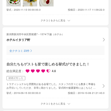
挙式：
2020-11-13 00:00:00.0
投稿日：2020-11-17 11:09:22.0
クチコミをさらに見る
新潟県新潟市中央区西堀通7－1574/下越（ホテル）
ホテルイタリア軒
全クチコミ 23件
自分たちもゲストも皆で楽しめる挙式ができました！
総合満足度
4.6
トラディショナルな雰囲気がある会場でした。スタッフの方々にも数多く準備を
お手伝いしていただき、非常に助かりました。挙式時や披露宴時にはこちらがや
りたいサプライズ演出を快く快諾してくださり、ゲストの方々にもお楽しみいた
挙式：
2019-09-15 00:00:00.0
投稿日：2019-10-06 21:21:43.0
だくことができました。料理が非常に美味しいと聞いていたこともあり、試食の
段階でも両家両親共に好評でした。食事の美味しさはゲストの満足度に直結する
と思うので、素晴らしい会場を選ぶことができたと思います。
会場がホテルとい
クチコミをさらに見る
うこともあって挙式後は宿泊もさせていただき、バタバタと片付けに追われるこ
となく優雅に二次会等を楽しむことができました。二人の思い出に残る最高の結