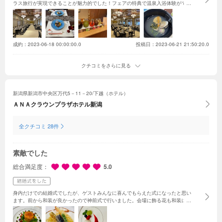
ラス旅行が実現できることが魅力的でした！フェアの特典で温泉入浴体験ができ
たのですが、大きな露天風呂があったり、アメニティが充実していたりと大満足
な旅館で家族と一緒に泊まり、癒されたいと思いました。
成約：
2023-06-18 00:00:00.0
投稿日：2023-06-21 21:50:20.0
クチコミをさらに見る
新潟県新潟市中央区万代5－11－20/下越（ホテル）
ＡＮＡクラウンプラザホテル新潟
全クチコミ 28件
素敵でした
総合満足度
5.0
身内だけでの結婚式でしたが、ゲストみんなに喜んでもらえた式になったと思い
ます。前から和装が良かったので神前式で行いました。会場に飾る花も和装にあ
った飾り付けでとても綺麗でした。