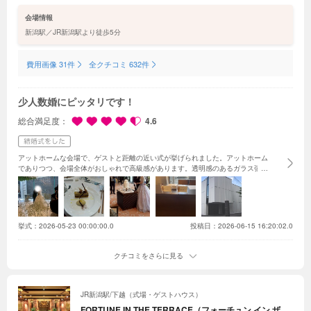
が包むチャペル、そしてダイナミックな噴水が祝福するダイニン
グへと、特別な日の物語をさらにドラマティックに昇華してくれ
会場情報
る。
新潟駅／JR新潟駅より徒歩5分
費用画像 31件
全クチコミ 632件
少人数婚にピッタリです！
総合満足度
4.6
アットホームな会場で、ゲストと距離の近い式が挙げられました。
アットホーム
でありつつ、会場全体がおしゃれで高級感があります。
透明感のあるガラス張り
の綺麗なチャペルや、庭の見える披露宴会場で、春婚にぴったりでした。
挙式：
2026-05-23 00:00:00.0
投稿日：2026-06-15 16:20:02.0
クチコミをさらに見る
JR新潟駅/下越（式場・ゲストハウス）
FORTUNE IN THE TERRACE（フォーチュン イン ザ