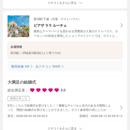
クチコミをさらに見る
新潟駅/下越（式場・ゲストハウス）
ピアザ ララ ルーチェ
陽気なテーマパークを思わせる雰囲気が人気のゲストハウス。ヨ
ーロッパの街並を再現したショップストリートでは、ゲストとの
思い出の写真を残せるほか、ビュッフェスタイルのパーティや人
気のランタン演出など、一日中楽しめる結婚式をルーチェで叶え
会場情報
られる！
新潟駅／JR線新潟駅南口より車で10分
費用画像 4件
全クチコミ 554件
大満足の結婚式
総合満足度
5.0
5月にこちらで結婚式を挙げました！！
素敵なチャペルと迫力のある大階段によ
って、理想の結婚式を挙げることができました。
ゲスト参加型の式にしたかった
ので、やりたいことをプランナーさんに相談し、全部やることができてとても満
挙式：
2026-05-04 00:00:00.0
投稿日：2026-06-10 22:53:31.0
足しています。
また、プランナーさんやスタッフさんと話している時間がとても
楽しくて、毎月打合せに行くのが楽しみになっていました。
ゲストのみなさんか
ら楽しかったからもう1回やってほしいという声もありました！
どこで式を挙げ
クチコミをさらに見る