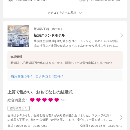
成約：
2026-02-23 00:00:00.0
投稿日：2026-02-26 10:48:39.0
クチコミをさらに見る
新潟駅/下越（ホテル）
新潟グランドホテル
萬代橋と信濃川を望む豊かなロケーションと、光のチャペルや新
潟大神宮など多彩な挙式スタイルであたたかな祝福に包まれるホ
テルウエディングが叶う。ゲストに感謝を伝え、美食を味わいな
がらゆとりある滞在ができる2泊3日の結婚式「3-DAYS
会場情報
WEDDING」が誕生。
新潟駅／JR新潟駅万代出口より車で5分、新潟バイパス紫竹山ICより車で15分
費用画像 0件
全クチコミ 123件
上質で温かい、おもてなしの結婚式
総合満足度
5.0
会場はホテルらしい品格と落ち着きがあり特別感がありました。スタッフの方々
の対応も丁寧で、細やかな気配りが行き届いており、安心して一日を過ごすこと
ができました。お料理も見た目・味ともに素晴らしく、ゲストからも大変好評で
挙式：
2026-02-21 00:00:00.0
投稿日：2026-05-01 08:03:07.0
した。
また、チャペルの雰囲気も素敵で、バージンロードからゲストとの距離が