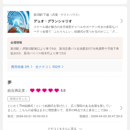
るか迷っている方は、ぜひピアザララルーチェに見学に行ってみてください。
オ
ススメです！！
新潟駅/下越（式場・ゲストハウス）
デュオ・グランシャリオ
スケール感が魅力の全天候型チャペルやガーデン付きの多彩なパ
ーティ会場で「ふたりらしい」結婚式が見つかるのがここ「グラ
ンシャリオ」。新潟駅から一駅、JR越後線「上所駅」から徒歩8
分と遠方ゲストも安心して招待できる会場で、ふたりらしいおも
会場情報
てなしを
新潟駅／JR新潟駅南口より車で5分、新潟交通バス女池愛宕行7分鳥屋野十字路下車
徒歩2分、新潟バイパス桜木ICより車で3分
費用画像 3件
全クチコミ 552件
夢
総合満足度
5.0
とにかくThe結婚式！という結婚式を挙げたく、
広く階段のある会場を探してい
ました。
こちらの会場はまさに理想通りで、見学の時点で夫と多分ここで決める
だろうなと話していました笑
スタッフの皆様もすごく良くしていただき、
わがま
挙式：
2026-03-21 00:00:00.0
投稿日：2026-04-03 20:47:25.0
まや要望にも答えていただいてありがとうございます。
普段新潟には居ないの
で、4割はリモートでのお打ち合わせでしたが、
リモートでも分かりやすく説明
していただき、
大変助かりました。
また、当日に忘れ物をしてしまうというハプ
クチコミをさらに見る