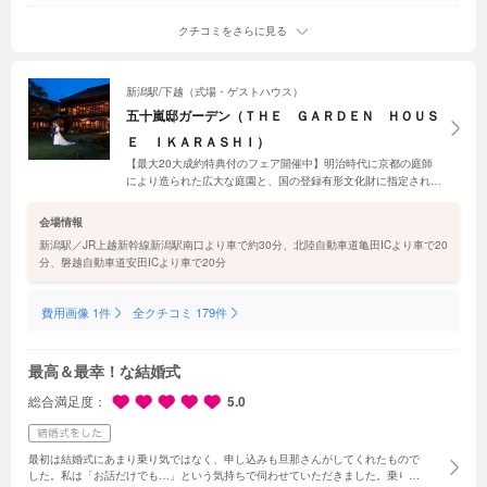
近いことも、ゲストからは近くで見れて良かったと好評でした。
前泊・後泊がで
きたことで、当日も余裕を持って過ごせたのがとても良かったですし、結婚式が
クチコミをさらに見る
終わったあともその余韻にゆっくり浸ることができました。ホテルだからこそ、
これから記念日や特別なタイミングでまた訪れることができるのも魅力だと感じ
ています。上質なおもてなしが感じられる、心に残る結婚式でした。
新潟駅/下越（式場・ゲストハウス）
五十嵐邸ガーデン（ＴＨＥ ＧＡＲＤＥＮ ＨＯＵＳ
Ｅ ＩＫＡＲＡＳＨＩ）
【最大20大成約特典付のフェア開催中】明治時代に京都の庭師
により造られた広大な庭園と、国の登録有形文化財に指定された
建造物。歴史を感じる邸宅の門をくぐった瞬間に広がる非日常の
世界と、新潟らしさを感じる料理でゲストをもてなして。
会場情報
新潟駅／JR上越新幹線新潟駅南口より車で約30分、北陸自動車道亀田ICより車で20
分、磐越自動車道安田ICより車で20分
費用画像 1件
全クチコミ 179件
最高＆最幸！な結婚式
総合満足度
5.0
最初は結婚式にあまり乗り気ではなく、申し込みも旦那さんがしてくれたもので
した。私は「お話だけでも…」という気持ちで伺わせていただきました。
乗り気