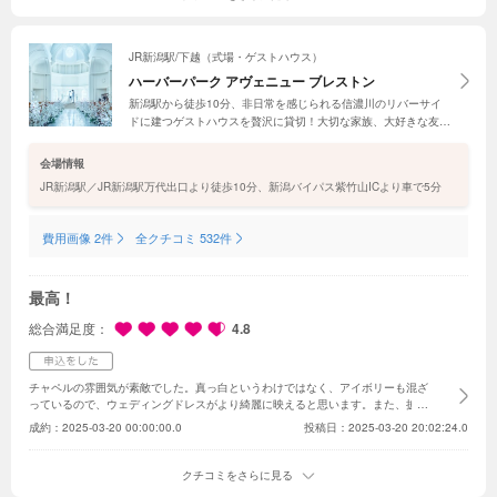
ニングがあったのですが、
臨機応変に対応いただきなんとか乗り切れました。
本
当にいい結婚式を挙げられたと感じていますので、友人にも是非ここの会場で挙
げて欲しいとお願いしています笑
JR新潟駅/下越（式場・ゲストハウス）
ハーバーパーク アヴェニュー ブレストン
新潟駅から徒歩10分、非日常を感じられる信濃川のリバーサイ
ドに建つゲストハウスを贅沢に貸切！大切な家族、大好きな友人
に囲まれて「感動」や「幸福」を感じるふたりらしい結婚式を叶
えよう。ゲストも羨む、圧巻のスケールを誇る白亜のチャペルに
会場情報
も注目を！
JR新潟駅／JR新潟駅万代出口より徒歩10分、新潟バイパス紫竹山ICより車で5分
費用画像 2件
全クチコミ 532件
最高！
総合満足度
4.8
チャペルの雰囲気が素敵でした。真っ白というわけではなく、アイボリーも混ざ
っているので、ウェディングドレスがより綺麗に映えると思います。また、披露
宴会場が正方形の形になっており、親族や友人と丁度よい距離感で過ごせるとい
成約：
2025-03-20 00:00:00.0
投稿日：2025-03-20 20:02:24.0
うお話を聞き、とてもいいなと思いました。本当に様々なところに工夫が凝らさ
れている会場です。完全貸切会場ならではの魅力もたくさん説明していただきま
した。また、ブライダルコーディネーターの方から余興や演出などたくさん提案
クチコミをさらに見る
していただき、とてもワクワクしました。費用やプランの説明も丁寧で、分かり