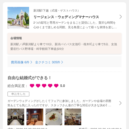
やすかったです。契約させていただいたので、これからの打合せや準備が楽しみ
です。ありがとうございました！
新潟駅/下越（式場・ゲストハウス）
リージェンス・ウェディングマナーハウス
2つの邸宅と専用ガーデンをまるごと貸切にした、贅沢な時間を
心ゆくまで楽しめる同館。見る角度によって様々な表情を楽しめ
るパーティ会場で上質なおもてなしを。ドレス、タキシード、送
迎バスなどの10大成約特典をはじめ、来館＆成約で挙式プレゼ
会場情報
ントも！
新潟駅／JR新潟駅より車で10分、新潟バイパス女池IC・桜木ICより車で5分、女池
愛宕行バス野球場・科学館前下車徒歩5分
費用画像 6件
全クチコミ 305件
自由な結婚式ができる！
総合満足度
5.0
ガーデンウェディングがしたくてフェアに参加しました。ガーデンや会場の雰囲
気もとても気に入ったのですが、スタッフさん達の丁寧な対応が大きな決め手に
なりました。披露宴会場の案内の時に、入場で流したいと話していた曲をサプラ
イズで流してくださりイメージがすごくできて幸せでした！また、フラワーシャ
ワーの体験や、スタッフ一人ひとりの丁寧な雰囲気で、ここにしようと旦那と意
見が一致しました。
見積もりを出していただいた際に気になる演出（小道具）に
ついての料金もわざわざ調べていただき本当にありがたかったです。