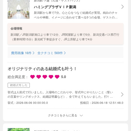
新潟駅/下越（式場・ゲストハウス）
ハミングプラザＶＩＰ新潟
新潟駅から車で7分。心と心をつなぐ結婚式が実現。純白のチャ
ペルや神殿、イメージに合わせて選べる5つの会場、ゲストのた
めの付帯設備、衣裳、料理、お得なプラン…すべてが揃うウエデ
ィング空間！フェアは毎日開催中だから気軽に訪れて！来館特典
会場情報
にも注目。
新潟駅／JR新潟駅南口より車で12分、JR関屋駅より車で5分、新潟交通バス県庁行
（乗車時間15分）新光町下車徒歩すぐ、JR上所駅より車で4分
費用画像 16件
全クチコミ 569件
オリジナリティのある結婚式も叶う！
総合満足度
5.0
挙式は人前式で行いました。
入場時のこだわりや、挙式中にやりたいこと（誓い
の言葉やリングボックス、結婚証明書など）、全て叶えてもらいました。
打ち合
わせは回数が少なかったですが、その分負担が少なかったです。わからないこと
挙式：
2026-06-06 00:00:00.0
投稿日：2026-06-18 12:51:48.0
はLINEでも返答をくれました。
披露宴ではとにかく楽しくをモットーに、自分
たちも、ゲストも楽しめる演出を盛り込みました。
こんなふうにしたい、という
漠然とした希望を出すと、こんなのはどうですか？という提案で帰ってくるので
クチコミをさらに見る
わかりやすかったです。
ウェディングケーキではなく、スイーツビュッフェを用
意したところ、ゲストから大好評でした。