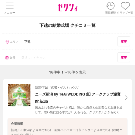
メニュー
閲覧履歴
クリップ一覧
下越の結婚式場 クチコミ一覧
エリア
下越
変更
条件
選択してください
変更
16
件中
1〜16件を表示
新潟/下越（式場・ゲストハウス）
ニーズ新潟 by T&G WEDDING (旧 アーククラブ迎賓
館 新潟)
光あふれる森のチャペルでは、豊かな自然と生演奏など五感を通
じて、思い出に残る挙式が叶えられる。クリスタルがきらめく純
白のチャペルもあり、ふたりの希望のウエディングが叶うはず。
県内どこからでも送迎手配可能なのでゲストも安心。
会場情報
新潟／JR新潟駅より車で15分、新潟バイパス一日市インターより車で3分（松崎ニ
ュータウン近く）