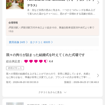
テラス）
水・光など自然の恵みに包まれ、一つひとつのレンガを積み上げ
て造られた温かなチャペルに、思わず一目惚れする花嫁が続出！
当日はワンフロア貸切だから、大切なゲストと気兼ねなく自由に
過ごせる。シェフ自慢の美食メニューも無料試食会で確認しよ
会場情報
う。
JR新潟駅／JR新潟駅万代中央口より徒歩10分、磐越自動車道新潟中央ICより車で
15分
費用画像 24件
全クチコミ 800件
我々の拘りが詰まった結婚式を叶えてくれた式場です
総合満足度
4.4
我々の理想の結婚式を上げることができたので、非常に満足しています。夫婦と
もに拘りがあり、準備が非常に大変でしたが、プランナーの方が非常に丁寧で親
切に対応してくださり、その方がサポートしてくださったからこそより良い結婚
挙式：
2026-06-20 00:00:00.0
投稿日：2026-06-23 21:36:48.0
式・披露宴を行うことができたと思っているので、本当に感謝しています。結婚
式は人前式スタイルでおふざけ要素あり、披露宴では新郎新婦クイズやマシュマ
ロキャッチを行なったりと、内容はモリモリでした。それでもスムーズな進行に
クチコミをさらに見る
努めてくださったスタッフの方々は流石だなと思いました。