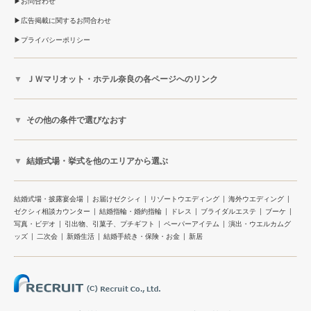
お問合わせ
広告掲載に関するお問合わせ
プライバシーポリシー
ＪＷマリオット・ホテル奈良の各ページへのリンク
その他の条件で選びなおす
結婚式場・挙式を他のエリアから選ぶ
結婚式場・披露宴会場
お届けゼクシィ
リゾートウエディング
海外ウエディング
ゼクシィ相談カウンター
結婚指輪・婚約指輪
ドレス
ブライダルエステ
ブーケ
写真・ビデオ
引出物、引菓子、プチギフト
ペーパーアイテム
演出・ウエルカムグ
ッズ
二次会
新婚生活
結婚手続き・保険・お金
新居