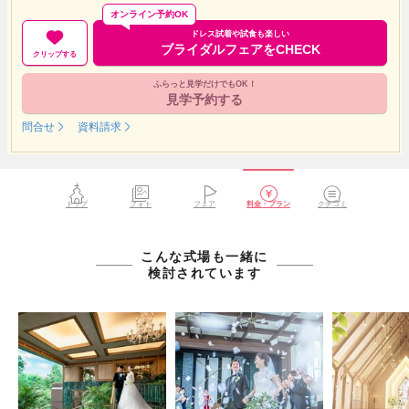
オンライン予約OK
ドレス試着や試食も楽しい
ブライダルフェアをCHECK
クリップする
ふらっと見学だけでもOK！
見学予約する
問合せ
資料請求
トップ
フォト
フェア
料金・プラン
クチコミ
こんな式場も一緒に
検討されています