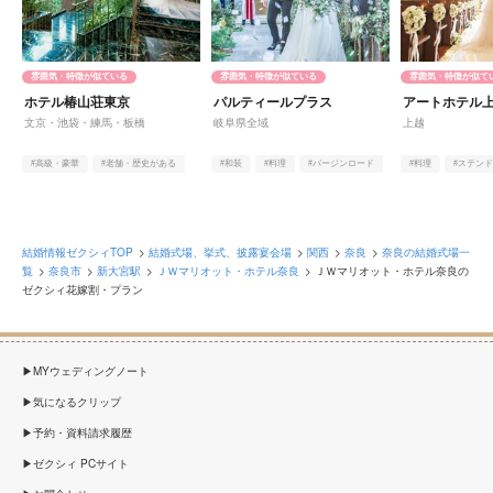
雰囲気・特徴が似ている
雰囲気・特徴が似ている
雰囲気・特徴が似て
ホテル椿山荘東京
パルティールプラス
アートホテル
文京・池袋・練馬・板橋
岐阜県全域
上越
#高級・豪華
#老舗・歴史がある
#和装
#料理
#バージンロード
#料理
#ステン
#和装
#庭園・ガーデン・
結婚情報ゼクシィTOP
結婚式場、挙式、披露宴会場
関西
奈良
奈良の結婚式場一
覧
奈良市
新大宮駅
ＪＷマリオット・ホテル奈良
ＪＷマリオット・ホテル奈良の
ゼクシィ花嫁割・プラン
MYウェディングノート
気になるクリップ
予約・資料請求履歴
ゼクシィ PCサイト