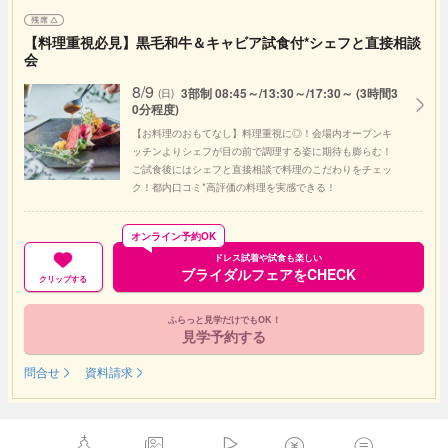
【料理重視必見】黒毛和牛＆キャビア試食付*シェフと直接相談
会
8/9
3部制 08:45～/13:30～/17:30～ (3時間3
(日)
0分程度)
【お料理のおもてなし】料理重視に◎！会場内オープンキ
ッチンよりシェフが目の前で調理する姿に期待も膨らむ！
ご試食後にはシェフと直接相談で料理のこだわりをチェッ
ク！都内口コミ*高評価の料理を実感できる！
オンライン予約OK
ドレス試着や試食も楽しい
ブライダルフェアをCHECK
クリップする
ふらっと見学だけでもOK！
見学予約する
問合せ
資料請求