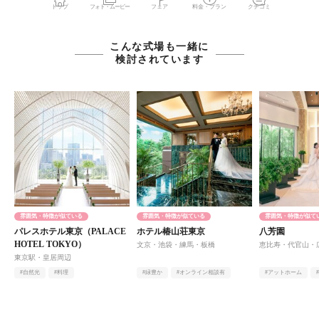
トップ
フォト・ムービー
フェア
料金・プラン
クチコミ
こんな式場も一緒に
検討されています
雰囲気・特徴が似ている
雰囲気・特徴が似ている
雰囲気・特徴が似て
パレスホテル東京（PALACE
ホテル椿山荘東京
八芳園
HOTEL TOKYO）
文京・池袋・練馬・板橋
恵比寿・代官山・
東京駅・皇居周辺
#自然光
#料理
#緑豊か
#オンライン相談有
#アットホーム
#オンライン相談有
#庭園・ガーデン・テラス