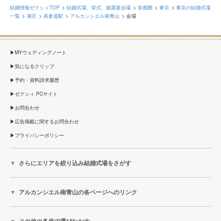
結婚情報ゼクシィTOP
結婚式場、挙式、披露宴会場
首都圏
東京
東京の結婚式場
一覧
港区
表参道駅
アルカンシエル南青山
会場
MYウェディングノート
気になるクリップ
予約・資料請求履歴
ゼクシィ PCサイト
お問合わせ
広告掲載に関するお問合わせ
プライバシーポリシー
さらにエリアを絞り込み結婚式場をさがす
アルカンシエル南青山の各ページへのリンク
その他の条件で選びなおす