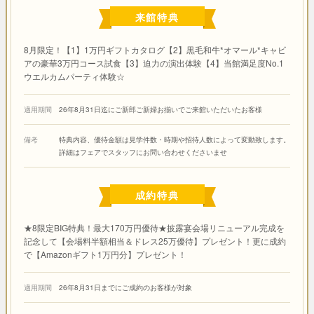
来館特典
8月限定！【1】1万円ギフトカタログ【2】黒毛和牛*オマール*キャビ
アの豪華3万円コース試食【3】迫力の演出体験【4】当館満足度No.1
ウエルカムパーティ体験☆
適用期間
26年8月31日迄にご新郎ご新婦お揃いでご来館いただいたお客様
備考
特典内容、優待金額は見学件数・時期や招待人数によって変動致します。
詳細はフェアでスタッフにお問い合わせくださいませ
成約特典
★8限定BIG特典！最大170万円優待★披露宴会場リニューアル完成を
記念して【会場料半額相当＆ドレス25万優待】プレゼント！更に成約
で【Amazonギフト1万円分】プレゼント！
適用期間
26年8月31日までにご成約のお客様が対象