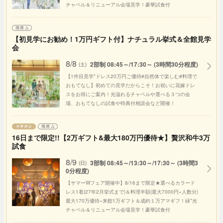
チャペル＆リニューアル会場見学！豪華試食付
【初見学にお勧め！1万円ギフト付】ナチュラル挙式＆全館見学
会
8/8
2部制 08:45～/17:30～ (3時間30分程度)
(土)
【1件目見学*ドレス20万円ご優待#自然体で楽しむ#料理で
おもてなし】初めての見学だからこそ！お祝いに花嫁ドレ
スをお得にご案内！光溢れるチャペルや選べる３つの会
場、おもてなしの試食や特典付相談会など開催！
16日まで限定!!【2万ギフト&最大180万円優待★】贅沢和牛3万
試食
8/9
3部制 08:45～/13:30～/17:30～ (3時間3
(日)
0分程度)
【サマーWフェア開催中】8/16まで限定★選べるカラード
レス1着(27年2月挙式まで)＆料理半額(最大7000円×人数分)
最大170万優待×来館1万ギフト＆成約１万アマギフ！緑*光
チャペル＆リニューアル会場見学！豪華試食付