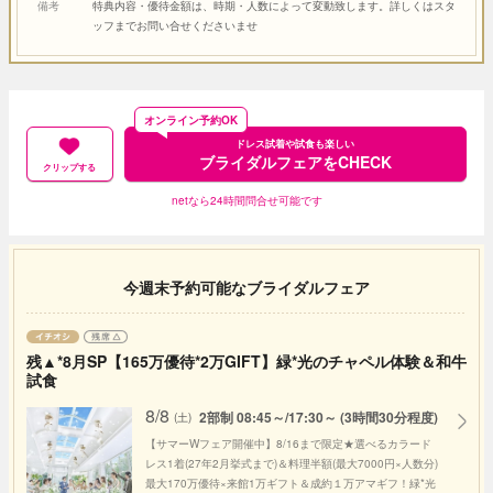
備考
特典内容・優待金額は、時期・人数によって変動致します。詳しくはスタ
ッフまでお問い合せくださいませ
オンライン予約OK
ドレス試着や試食も楽しい
ブライダルフェアをCHECK
クリップする
netなら24時間問合せ可能です
今週末予約可能なブライダルフェア
残▲*8月SP【165万優待*2万GIFT】緑*光のチャペル体験＆和牛
試食
8/8
2部制 08:45～/17:30～ (3時間30分程度)
(土)
【サマーWフェア開催中】8/16まで限定★選べるカラード
レス1着(27年2月挙式まで)＆料理半額(最大7000円×人数分)
最大170万優待×来館1万ギフト＆成約１万アマギフ！緑*光