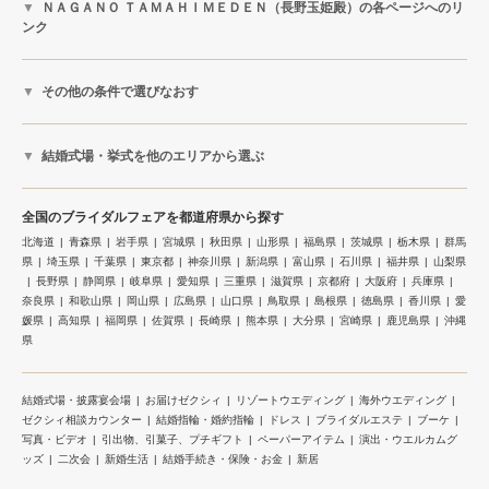
ＮＡＧＡＮＯ ＴＡＭＡＨＩＭＥＤＥＮ（長野玉姫殿）の各ページへのリ
ンク
その他の条件で選びなおす
結婚式場・挙式を他のエリアから選ぶ
全国のブライダルフェアを都道府県から探す
北海道
青森県
岩手県
宮城県
秋田県
山形県
福島県
茨城県
栃木県
群馬
県
埼玉県
千葉県
東京都
神奈川県
新潟県
富山県
石川県
福井県
山梨県
長野県
静岡県
岐阜県
愛知県
三重県
滋賀県
京都府
大阪府
兵庫県
奈良県
和歌山県
岡山県
広島県
山口県
鳥取県
島根県
徳島県
香川県
愛
媛県
高知県
福岡県
佐賀県
長崎県
熊本県
大分県
宮崎県
鹿児島県
沖縄
県
結婚式場・披露宴会場
お届けゼクシィ
リゾートウエディング
海外ウエディング
ゼクシィ相談カウンター
結婚指輪・婚約指輪
ドレス
ブライダルエステ
ブーケ
写真・ビデオ
引出物、引菓子、プチギフト
ペーパーアイテム
演出・ウエルカムグ
ッズ
二次会
新婚生活
結婚手続き・保険・お金
新居