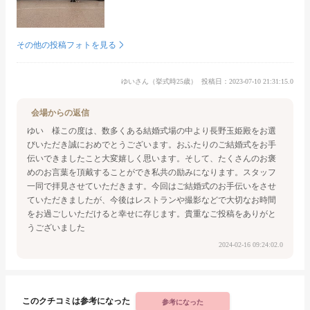
その他の投稿フォトを見る
ゆいさん（挙式時25歳）
投稿日：2023-07-10 21:31:15.0
会場からの返信
ゆい 様
この度は、数多くある結婚式場の中より長野玉姫殿をお選
びいただき誠におめでとうございます。
おふたりのご結婚式をお手
伝いできましたこと大変嬉しく思います。
そして、たくさんのお褒
めのお言葉を頂戴することができ私共の励みになります。
スタッフ
一同で拝見させていただきます。
今回はご結婚式のお手伝いをさせ
ていただきましたが、今後はレストランや撮影などで
大切なお時間
をお過ごしいただけると幸せに存じます。
貴重なご投稿をありがと
うございました
2024-02-16 09:24:02.0
このクチコミは参考になった
参考になった