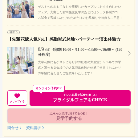
ゲストへのおもてなしを重視したカップルにおすすめしたい
フェア。充実した館内施設見学のあとにはシェフ特製のコー
ス試食で舌鼓♪ふたりのためだけのお見積りや特典もご用意！
【先輩花嫁人気No1】感動挙式体験×パーティー演出体験☆
8/9
4部制 10:00～/11:00～/13:00～/16:00～ (120
(日)
分程度)
先輩花嫁にもゲストにも好評の圧巻の大聖堂チャペルでの挙
式と選べる３会場での人気演出体験が体感できる！おふたり
の希望に合わせたご提案をいたします！
オンライン予約OK
ドレス試着や試食も楽しい
ブライダルフェアをCHECK
クリップする
ふらっと見学だけでもOK！
見学予約する
問合せ
資料請求