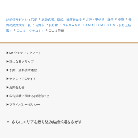
結婚情報ゼクシィTOP
結婚式場、挙式、披露宴会場
北陸・甲信越・静岡
長野
長
野の結婚式場一覧
長野市
長野駅
ＮＡＧＡＮＯ ＴＡＭＡＨＩＭＥＤＥＮ（長野玉姫
殿）
口コミ（クチコミ）
口コミ詳細
MYウェディングノート
気になるクリップ
予約・資料請求履歴
ゼクシィ PCサイト
お問合わせ
広告掲載に関するお問合わせ
プライバシーポリシー
さらにエリアを絞り込み結婚式場をさがす