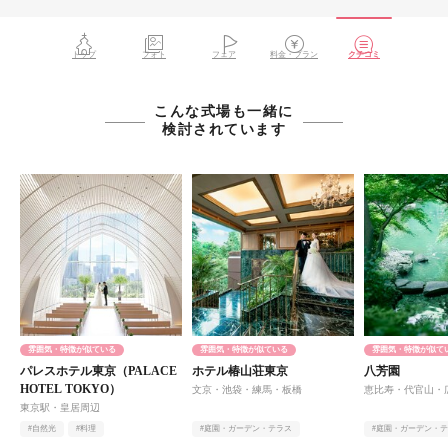
トップ
フォト
フェア
料金・プラン
クチコミ
こんな式場も一緒に
検討されています
雰囲気・特徴が似ている
雰囲気・特徴が似ている
雰囲気・特徴が似て
パレスホテル東京（PALACE
ホテル椿山荘東京
八芳園
HOTEL TOKYO）
文京・池袋・練馬・板橋
恵比寿・代官山・
東京駅・皇居周辺
#自然光
#料理
#庭園・ガーデン・テラス
#庭園・ガーデン・
#オンライン相談有
#オンライン相談有
#ヨーロピアン
#アットホーム