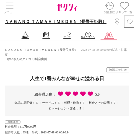
メニュー
閲覧履歴
クリップ一覧
ＮＡＧＡＮＯ ＴＡＭＡＨＩＭＥＤＥＮ（長野玉姫殿）
トップ
フォト
フェア
料金・プラン
クチコミ
ＮＡＧＡＮＯ ＴＡＭＡＨＩＭＥＤＥＮ（長野玉姫殿）
2023-07-08 00:00:00.0の挙式・披露
宴
ゆいさんのクチコミ/料金実例
人生で1番みんなが幸せに溢れる日
総合満足度
5.0
会場の雰囲気
5
サービス
5
料理・飲物
5
料金とその説明
5
ロケーション・交通
5
料金総額
310万0000円
招待者人数
65名
挙式
2023-07-08 00:00:00.0