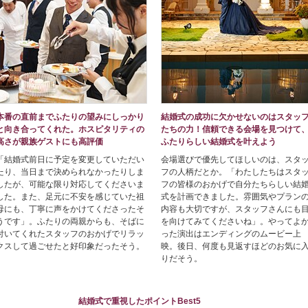
本番の直前までふたりの望みにしっかり
結婚式の成功に欠かせないのはスタッ
と向き合ってくれた。ホスピタリティの
たちの力！信頼できる会場を見つけて
高さが親族ゲストにも高評価
ふたりらしい結婚式を叶えよう
「結婚式前日に予定を変更していただい
会場選びで優先してほしいのは、スタ
たり、当日まで決められなかったりしま
フの人柄だとか。「わたしたちはスタ
したが、可能な限り対応してくださいま
フの皆様のおかげで自分たちらしい結
した。また、足元に不安を感じていた祖
式を計画できました。雰囲気やプラン
母にも、丁寧に声をかけてくださったそ
内容も大切ですが、スタッフさんにも
うです」。ふたりの両親からも、そばに
を向けてみてくださいね」。やってよ
付いてくれたスタッフのおかげでリラッ
った演出はエンディングのムービー上
クスして過ごせたと好印象だったそう。
映。後日、何度も見返すほどのお気に
りだそう。
結婚式で重視したポイントBest5