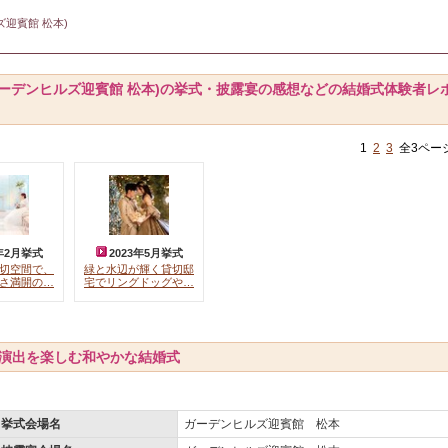
ルズ迎賓館 松本)
 (旧 ガーデンヒルズ迎賓館 松本)の挙式・披露宴の感想などの結婚式体験者レ
1
2
3
全3ペー
3年2月挙式
2023年5月挙式
切空間で、
緑と水辺が輝く貸切邸
さ満開の…
宅でリングドッグや…
演出を楽しむ和やかな結婚式
挙式会場名
ガーデンヒルズ迎賓館 松本