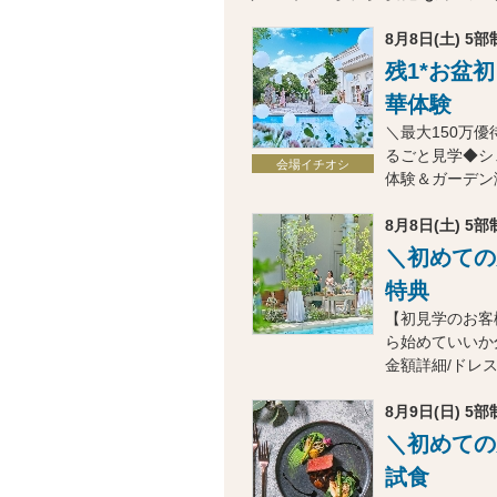
8月8日(土) 5部制
残1*お盆
華体験
＼最大150万優
るごと見学◆シ
会場イチオシ
体験＆ガーデン
8月8日(土) 5部制
＼初めての
特典
【初見学のお客
ら始めていいか
金額詳細/ドレ
8月9日(日) 5部制
＼初めての
試食