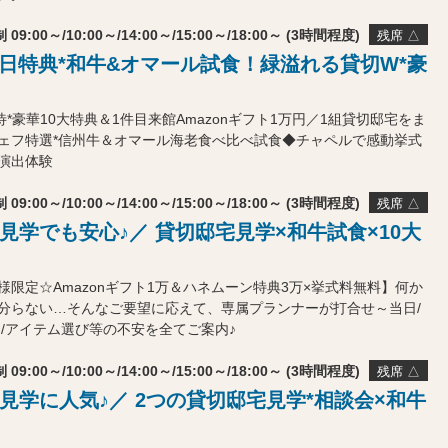
 09:00～/10:00～/14:00～/15:00～/18:00～ (3時間程度)
残席 △
初日特典*和牛&オマール試食！緑溢れる貸切W*豪
待*豪華10大特典＆1件目来館Amazonギフト1万円／1組貸切邸宅をま
ェフ特選*信州牛＆オマール海老食べ比べ試食◆チャペルで感動挙式
演出体験
 09:00～/10:00～/14:00～/15:00～/18:00～ (3時間程度)
残席 △
見学でも安心♪／ 貸切邸宅見学×和牛試食×10大
様限定☆Amazonギフト1万＆ハネムーン特典3万×挙式料無料】何か
分らない…そんなご要望に応えて、専属プランナーが打合せ～当日/
ス/アイテム選び等の不安を全てご案内♪
 09:00～/10:00～/14:00～/15:00～/18:00～ (3時間程度)
残席 △
見学に人気♪／ 2つの貸切邸宅見学*相談会×和牛