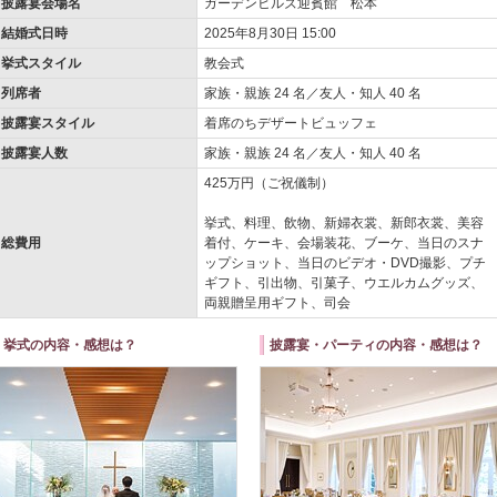
披露宴会場名
ガーデンヒルズ迎賓館 松本
結婚式日時
2025年8月30日 15:00
挙式スタイル
教会式
列席者
家族・親族 24 名／友人・知人 40 名
披露宴スタイル
着席のちデザートビュッフェ
披露宴人数
家族・親族 24 名／友人・知人 40 名
425万円（ご祝儀制）
挙式、料理、飲物、新婦衣裳、新郎衣裳、美容
総費用
着付、ケーキ、会場装花、ブーケ、当日のスナ
ップショット、当日のビデオ・DVD撮影、プチ
ギフト、引出物、引菓子、ウエルカムグッズ、
両親贈呈用ギフト、司会
挙式の内容・感想は？
披露宴・パーティの内容・感想は？