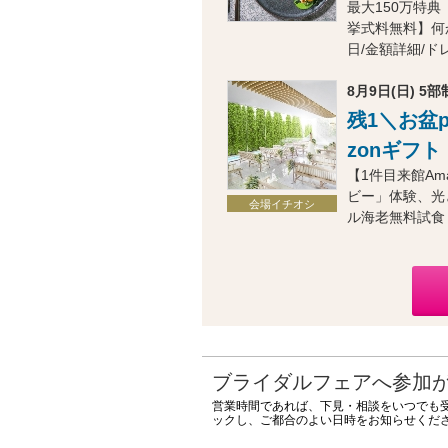
最大150万特典
挙式料無料】何
日/金額詳細/
8月9日(日) 5部制
残1＼お盆p
zonギフト
【1件目来館A
ビー」体験、光
会場イチオシ
ル海老無料試食
ブライダルフェアへ参加
営業時間であれば、下見・相談をいつでも
ックし、ご都合のよい日時をお知らせくだ