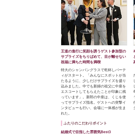
王道の進行に笑顔を誘うゲスト参加型の
サプライズをちりばめて、目が離せない
祝福に満ちた時間を満喫
特大のシャンパングラスで乾杯しパーテ
ィがスタート。「みんなにスポットが当
たるように、少しだけサプライズを盛り
込みました。中でも新婦の祖父に中座を
エスコートしてもらえたことが印象に残
っています」。新郎の中座は、くじを使
ってサプライズ指名。ゲストへの突撃イ
ンタビューも行い、会場に一体感が生ま
れた。
ふたりのこだわりポイント
結婚式で目指した雰囲気Best3