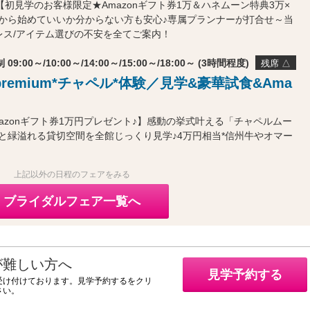
【初見学のお客様限定★Amazonギフト券1万＆ハネムーン特典3万×
から始めていいか分からない方も安心♪専属プランナーが打合せ～当
ドレス/アイテム選びの不安を全てご案内！
 09:00～/10:00～/14:00～/15:00～/18:00～ (3時間程度)
残席 △
remium*チャペル*体験／見学&豪華試食&Ama
mazonギフト券1万円プレゼント♪】感動の挙式叶える「チャペルムー
と緑溢れる貸切空間を全館じっくり見学♪4万円相当*信州牛やオマー
上記以外の日程のフェアをみる
ブライダルフェア一覧へ
が難しい方へ
見学予約する
受け付けております。見学予約するをクリ
さい。