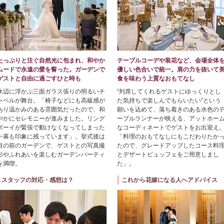
たっぷりと注ぐ自然光に包まれ、和やか
テーブルコーデや装花など、会場全体
ムードで永遠の愛を誓った。ガーデンで
優しい色合いで統一。肩の力を抜いて
ゲストと自由に過ごすひと時も
食を味わう上質なおもてなし
水辺に浮かぶ三面ガラス張りの明るいチ
“列席してくれるゲストにゆっくりとし
ャペルが舞台。「椅子などにも高級感が
た気持ちで楽しんでもらいたい”という
あり温かみのある雰囲気だったので、和
願いを込めて、落ち着きのある水色の
やかにセレモニーが進みました。リング
ーブルランナーが映える、アットホー
ボーイが緊張で動けなくなってしまった
なコーディネートでゲストをお出迎え
一幕も印象に残っています」。挙式後は
「料理のおもてなしにもこだわりたか
目の前のガーデンで、ゲストとの写真撮
たので、グレードアップしたコース料
影やふれあいを楽しむガーデンパーティ
とデザートビュッフェをご用意しまし
を満喫。
た」。
スタッフの対応・感想は？
これから花嫁になる人へアドバイス