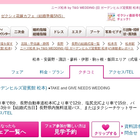
ニーズ松本 by T&G WEDDING (旧 ガーデンヒルズ迎賓館
ゼクシィ花嫁カフェ（結婚準備SNS）
会場を探す
北陸・甲信越・静岡
長野
長野の結婚式場一覧
松本市
松本駅
賓館 松本)
ニーズ松本 by T&G WEDDING (旧 ガーデンヒルズ迎賓館 松本)の体験者レポート
松本・安曇野・諏訪・蓼科・伊那・駒ヶ根・飯田
エリア（
式場
フェア
料金・プラン
クチコミ
アクセス/TEL
 ガーデンヒルズ迎賓館 松本)
●TAKE and GIVE NEEDS WEDDING
り車で8分、長野自動車道松本ICより車で12分、塩尻北ICより車で15分、バ
歩3分※【結婚式当日】長野県内無料送迎バス、またはタクシーチケットサー
/TEL
になったら
フェア参加が難しい方は
資料請
ェア一覧へ
見学予約
問合せ
クリップする