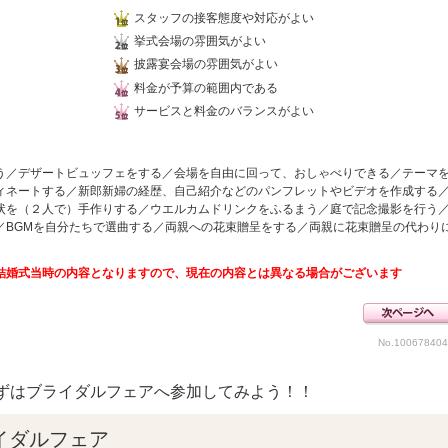
スタッフの接客態度や対応がよい
挙式会場の雰囲気がよい
披露宴会場の雰囲気がよい
料金が予算の範囲内である
サービスと料金のバランスがよい
う／デザートビュッフェをする／会場を自由に回って、おしゃべりできる／テーマ
ィネートする／新郎新婦の経歴、自己紹介などのパンフレットやビデオを作成する
状を（２人で）手作りする／ウエルカムドリンクをふるまう／庭で記念撮影を行う
／BGMを自分たちで選曲する／両親への花束贈呈をする／両親に花束贈呈の代わり
結婚式当時の内容となりますので、現在の内容とは異なる場合がございます
No.10067840
ずはブライダルフェアへ参加してみよう！！
イダルフェア