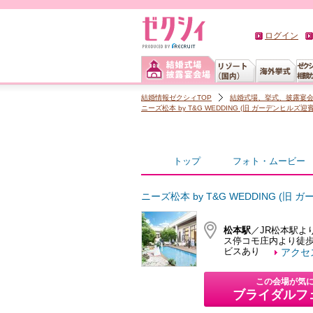
ログイン
結婚情報ゼクシィTOP
結婚式場、挙式、披露宴
ニーズ松本 by T&G WEDDING (旧 ガーデンヒルズ迎
トップ
フォト・ムービー
ニーズ松本 by T&G WEDDING (旧
松本駅
／JR松本駅よ
ス停コモ庄内より徒
ビスあり
アクセス
この会場が気
ブライダルフ