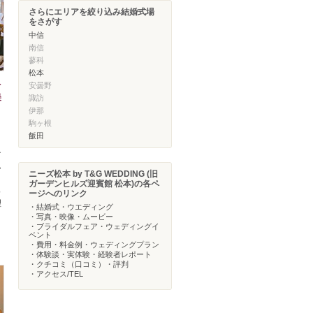
さらにエリアを絞り込み結婚式場
をさがす
中信
南信
蓼科
松本
を
安曇野
美
諏訪
伊那
駒ヶ根
飯田
テ
ム
ニーズ松本 by T&G WEDDING (旧
。
ガーデンヒルズ迎賓館 松本)の各ペ
っ
ージへのリンク
理
・結婚式・ウエディング
・写真・映像・ムービー
・ブライダルフェア・ウェディングイ
ベント
・費用・料金例・ウェディングプラン
・体験談・実体験・経験者レポート
・クチコミ（口コミ）・評判
・アクセス/TEL