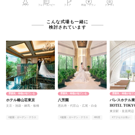
トップ
フォト・ムービー
フェア
料金・プラン
クチコミ
こんな式場も一緒に
検討されています
雰囲気・特徴が似ている
雰囲気・特徴が似ている
雰囲気・特徴が似て
ホテル椿山荘東京
八芳園
パレスホテル東京
HOTEL TOK
文京・池袋・練馬・板橋
恵比寿・代官山・広尾・白金
東京駅・皇居周辺
#庭園・ガーデン・テラス
#庭園・ガーデン・テラス
#料理
#アクセスが良い
#オンライン相談有
#ヨーロピアン
#オンライン相談有
#オンライン相談有