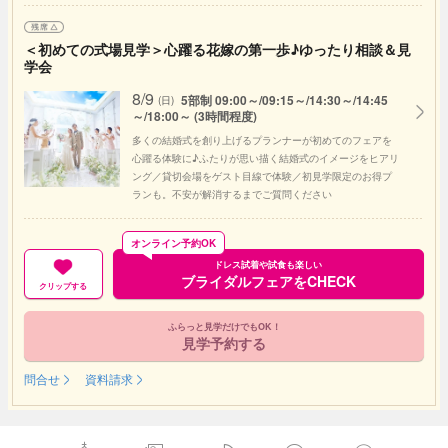
＜初めての式場見学＞心躍る花嫁の第一歩♪ゆったり相談＆見
学会
8/9
5部制 09:00～/09:15～/14:30～/14:45
(日)
～/18:00～ (3時間程度)
多くの結婚式を創り上げるプランナーが初めてのフェアを
心躍る体験に♪ふたりが思い描く結婚式のイメージをヒアリ
ング／貸切会場をゲスト目線で体験／初見学限定のお得プ
ランも。不安が解消するまでご質問ください
オンライン予約OK
ドレス試着や試食も楽しい
ブライダルフェアをCHECK
クリップする
ふらっと見学だけでもOK！
見学予約する
問合せ
資料請求