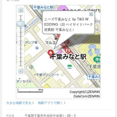
ニーズ千葉みなと by T&G W
EDDING（旧 ベイサイドパーク
迎賓館 千葉みなと）
Copyright(C)ZENRIN
DataCom/ZENRIN
大きな地図で見る
地図アプリで開く
千葉県千葉市中央区中央港1－26－3
所在地