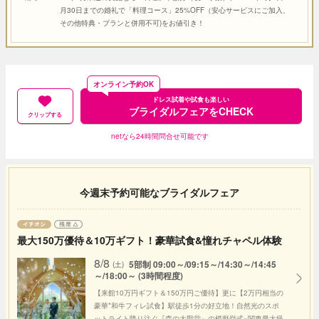
月30日までの婚礼で「料理コース」25%OFF（安心サービスにご加入、
その他特典・プランと併用不可)をお値引き！
オンライン予約OK
ドレス試着や試食も楽しい
ブライダルフェアをCHECK
クリップする
netなら24時間問合せ可能です
今週末予約可能なブライダルフェア
最大150万優待＆10万ギフト！豪華試食&憧れチャペル体験
8/8
5部制 09:00～/09:15～/14:30～/14:45
(土)
～/18:00～ (3時間程度)
【来館10万円ギフト＆150万円ご優待】更に【2万円相当の
豪華*和牛フィレ試食】駅徒歩1分の好立地！自然光のスポ
ットライト降り注ぐ『森の大聖堂』の模擬挙式×関東最大級