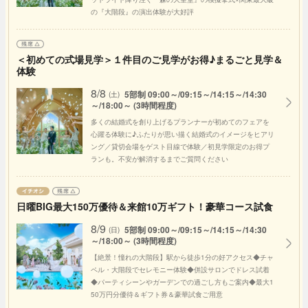
の『大階段』の演出体験が大好評
＜初めての式場見学＞１件目のご見学がお得♪まるごと見学＆
体験
8/8
5部制 09:00～/09:15～/14:15～/14:30
(土)
～/18:00～ (3時間程度)
多くの結婚式を創り上げるプランナーが初めてのフェアを
心躍る体験に♪ふたりが思い描く結婚式のイメージをヒアリ
ング／貸切会場をゲスト目線で体験／初見学限定のお得プ
ランも。不安が解消するまでご質問ください
日曜BIG最大150万優待＆来館10万ギフト！豪華コース試食
8/9
5部制 09:00～/09:15～/14:15～/14:30
(日)
～/18:00～ (3時間程度)
【絶景！憧れの大階段】駅から徒歩1分の好アクセス◆チャ
ペル・大階段でセレモニー体験◆併設サロンでドレス試着
◆パーティシーンやガーデンでの過ごし方もご案内◆最大1
50万円分優待＆ギフト券＆豪華試食ご用意