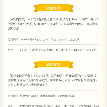
来館特典
【AM来館で】ドレス試着体験【見学1軒目の方】Amazonギフト最大2
万円分【来館全組】Amazonギフト3千円分＆国産牛のポワレ等の豪華
無料試食！
適用期間
2026年9月末日までにフェア予約・カップルで参加の方
備考
おふたりで来館された方が対象／カタログギフトは後日メールにて送付
成約特典
【最大120万円分】ドレス10万、装飾10万、写真集5万などの豪華10
大特典【さらに見学1軒目の方】挙式料14万＆ドレス2着相当の特典＜
さらに料理コース半額特典も＞
適用期間
料理半額特典8/1～8/31迄の成約、その他9月末日迄
備考
27年2月末迄の実施なら「料理」半額分（税・サ抜）、2027年3月1日～4