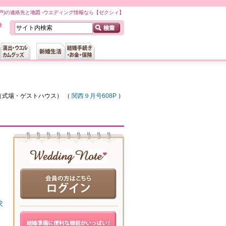
館 神戸)の連絡先と地図 -ウエディング情報なら【ゼクシィ】
（
式場・ゲストハウス
） （
関西９月号608P
）
求