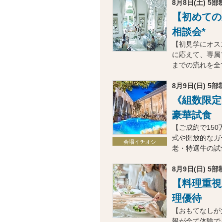
8月8日(土) 5部制
【初めての
相談会*
【初見学にオス
に応えて、専属
までの流れを全
8月9日(日) 5部制
《組数限定
豪華試食
【ご成約で15
式や開放的なガ
会場イチオシ
老・特選牛の試
8月9日(日) 5部制
【料理重視
理優待
【おもてなしが
報が全て体験で