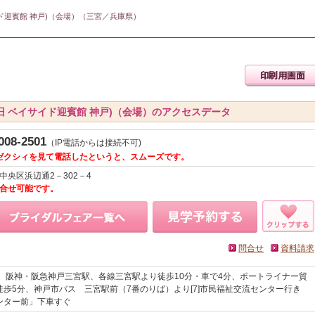
イサイド迎賓館 神戸)（会場）（三宮／兵庫県）
G (旧 ベイサイド迎賓館 神戸)（会場）のアクセスデータ
008-2501
（IP電話からは接続不可)
ゼクシィを見て電話したというと、スムーズです。
中央区浜辺通2－302－4
間問合せ可能です。
問合せ
資料請求
駅、阪神・阪急神戸三宮駅、各線三宮駅より徒歩10分・車で4分、ポートライナー貿
徒歩5分、神戸市バス 三宮駅前（7番のりば）より[7]市民福祉交流センター行き
ンター前」下車すぐ