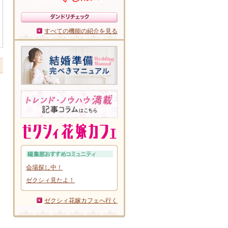
すべての機能の紹介を見る
会場探し中！
ゼクシィ見たよ！
ゼクシィ花嫁カフェへ行く