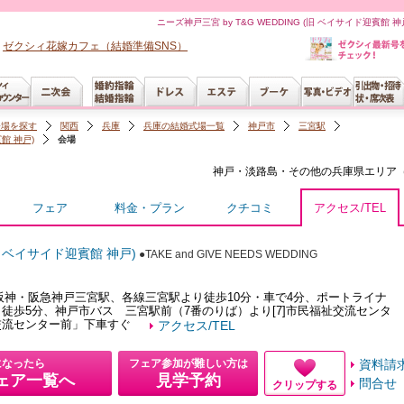
ニーズ神戸三宮 by T&G WEDDING (旧 ベイサイド迎賓
ゼクシィ花嫁カフェ（結婚準備SNS）
会場を探す
関西
兵庫
兵庫の結婚式場一覧
神戸市
三宮駅
賓館 神戸)
会場
神戸・淡路島・その他の兵庫県
エリア
フェア
料金・プラン
クチコミ
アクセス/TEL
(旧 ベイサイド迎賓館 神戸)
●TAKE and GIVE NEEDS WEDDING
阪神・阪急神戸三宮駅、各線三宮駅より徒歩10分・車で4分、ポートライナ
徒歩5分、神戸市バス 三宮駅前（7番のりば）より[7]市民福祉交流センタ
交流センター前」下車すぐ
アクセス/TEL
になったら
フェア参加が難しい方は
資料請
ェア一覧へ
見学予約
問合せ
クリップする