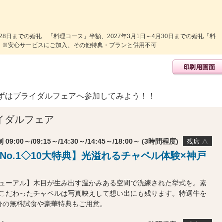
28日までの婚礼 「料理コース」半額、2027年3月1日～4月30日までの婚礼「料
き）※安心サービスにご加入、その他特典・プランと併用不可
ずはブライダルフェアへ参加してみよう！！
イダルフェア
 09:00～/09:15～/14:30～/14:45～/18:00～ (3時間程度)
残席 △
No.1◇10大特典】光溢れるチャペル体験×神戸
ューアル】木目が生み出す温かみある空間で洗練された挙式を。素
こだわったチャペルは写真映えして想い出にも残ります。特選牛を
分の無料試食や豪華特典もご用意。