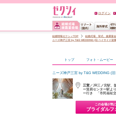
ログイン
結婚情報ゼクシィTOP
結婚式場、挙式、披露宴
ニーズ神戸三宮 by T&G WEDDING (旧 ベイサイド迎
トップ
フォト・ムービー
ニーズ神戸三宮 by T&G WEDDING 
三宮
／JR三ノ宮駅、
ー貿易センター駅より
ー行き 「市民福祉
この会場が気
ブライダルフ