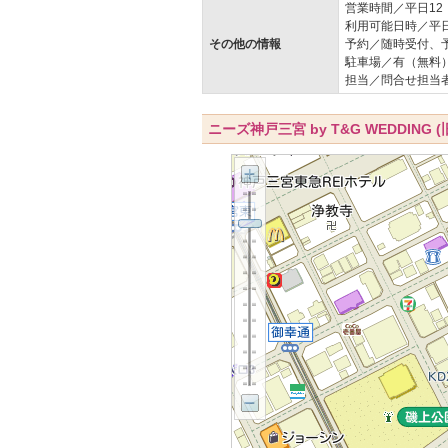
営業時間／平日12
利用可能日時／平日
その他の情報
予約／随時受付、
駐車場／有（無料
担当／問合せ担当
ニーズ神戸三宮 by T&G WEDDIN