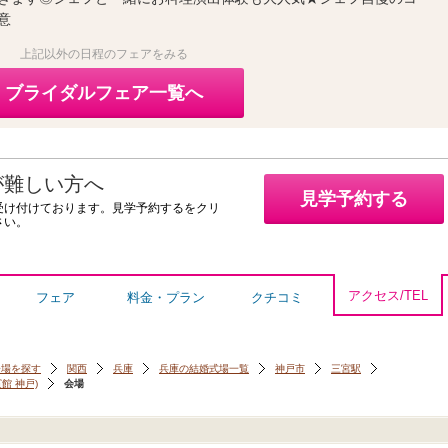
意
上記以外の日程のフェアをみる
ブライダルフェア一覧へ
が難しい方へ
見学予約する
受け付けております。見学予約するをクリ
さい。
アクセス/TEL
フェア
料金・プラン
クチコミ
会場を探す
関西
兵庫
兵庫の結婚式場一覧
神戸市
三宮駅
賓館 神戸)
会場