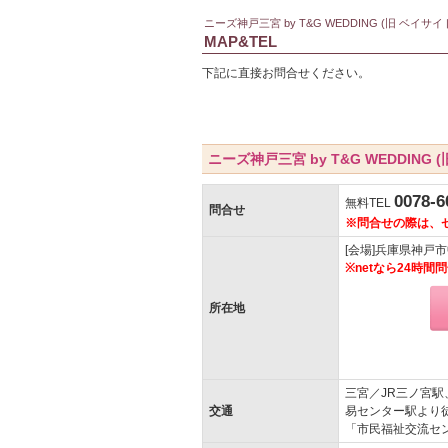
ニーズ神戸三宮 by T&G WEDDING (旧 ベ
MAP&TEL
下記に直接お問合せください。
ニーズ神戸三宮 by T&G WEDDIN
0078-6
無料TEL
問合せ
※問合せの際は、
[会場]兵庫県神戸市
※netなら24時
所在地
三宮／JR三ノ宮
交通
易センター駅より
「市民福祉交流セ