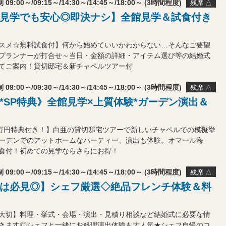
 09:00～/09:15～/14:30～/14:45～/18:00～ (3時間程度)
残席 △
見学でも安心◎即決ナシ】全館見学＆試食付き
スメ☆無料試食付】何から始めていいかわからない…そんなご要望
プランナーが打合せ～当日・金額の詳細・アイテム選び等の結婚式
てご案内！貸切邸宅＆新チャペルツアー付
 09:00～/09:30～/14:30～/14:45～/18:00～ (3時間程度)
残席 △
*SP特典》全館見学×上質体験*ガーデン演出＆
0万円特典付き！】白亜の貸切邸宅ツアーで新しいチャペルでの模擬挙
ーデンでのアットホームなパーティー、演出も体験。オマール海
食付！初めての見学ならさらにお得！
 09:00～/09:15～/14:30～/14:45～/18:00～ (3時間程度)
残席 △
は必見◎】シェフ厳選◇絶品フレンチ体験＆料
大切】料理・挙式・会場・演出・見積り相談など結婚式に必要な情
きます◎シェフと一緒にお料理演出体験も大人気★シェフ自慢のコ