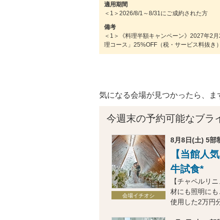
適用期間
＜1＞2026/8/1～8/31にご成約された方
備考
＜1＞《料理半額キャンペーン》2027年2月
理コース」25%OFF（税・サービス料抜
気になる会場が見つかったら、ま
今週末の予約可能なブラ
8月8日(土) 5部制
【当館人気
牛試食*
【チャペルリニ
材にも照明にも
会場イチオシ
使用した2万円