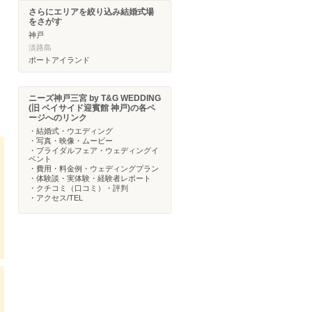
さらにエリアを絞り込み結婚式場
をさがす
神戸
淡路島
ポートアイランド
ニーズ神戸三宮 by T&G WEDDING
(旧 ベイサイド迎賓館 神戸)の各ペ
ージへのリンク
・結婚式・ウエディング
・写真・映像・ムービー
・ブライダルフェア・ウェディングイ
ベント
・費用・料金例・ウェディングプラン
・体験談・実体験・経験者レポート
・クチコミ（口コミ）・評判
・アクセス/TEL