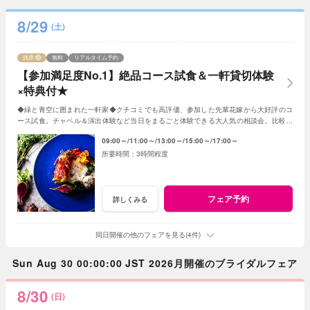
8/29
(土)
残席
無料
リアルタイム予約
【参加満足度No.1】絶品コース試食＆一軒貸切体験
×特典付★
◆緑と青空に囲まれた一軒家◆クチコミでも高評価、参加した先輩花嫁から大好評のコ
ース試食。チャペル＆演出体験など当日をまるごと体験できる大人気の相談会。比較用
はもちろん、初めてのご見学にもオススメです！
09:00～
11:00～
13:00～
15:00～
17:00～
3時間程度
フェア予約
詳しくみる
同日開催の他のフェアを見る(4件)
Sun Aug 30 00:00:00 JST 2026月開催のブライダルフェア
8/30
(日)