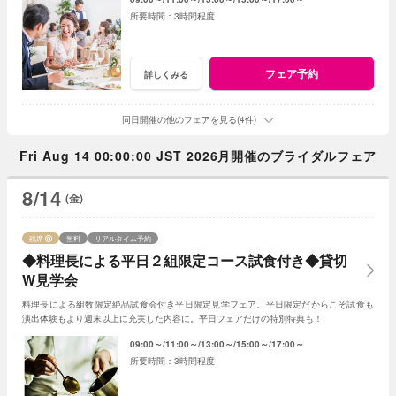
3時間程度
フェア予約
詳しくみる
同日開催の他のフェアを見る(4件)
Fri Aug 14 00:00:00 JST 2026月開催のブライダルフェア
8/14
(金)
残席
無料
リアルタイム予約
◆料理長による平日２組限定コース試食付き◆貸切
W見学会
料理長による組数限定絶品試食会付き平日限定見学フェア。平日限定だからこそ試食も
演出体験もより週末以上に充実した内容に。平日フェアだけの特別特典も！
09:00～
11:00～
13:00～
15:00～
17:00～
3時間程度