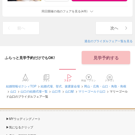
同日開催の他のフェアを見る(4件)
前へ
次へ
過去のブライダルフェア一覧を見る
見学予約する
ふらっと見学予約だけでもOK!
トップ
フォト
フェア
料金・プラン
クチコミ
結婚情報ゼクシィTOP
結婚式場、挙式、披露宴会場
岡山・広島・山口・鳥取・島根
山口
山口の結婚式場一覧
山口市
山口駅
マリーゴールド山口
マリーゴール
ド山口のブライダルフェア一覧
MYウェディングノート
気になるクリップ