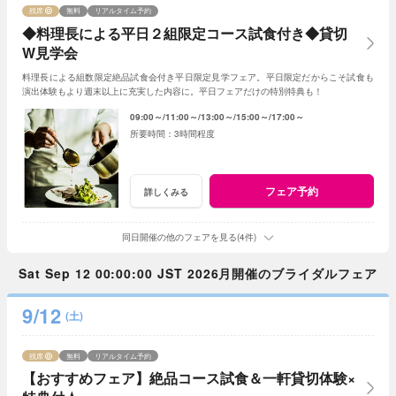
残席
無料
リアルタイム予約
◆料理長による平日２組限定コース試食付き◆貸切
W見学会
料理長による組数限定絶品試食会付き平日限定見学フェア。平日限定だからこそ試食も
演出体験もより週末以上に充実した内容に。平日フェアだけの特別特典も！
09:00～
11:00～
13:00～
15:00～
17:00～
3時間程度
フェア予約
詳しくみる
同日開催の他のフェアを見る(4件)
Sat Sep 12 00:00:00 JST 2026月開催のブライダルフェア
9/12
(土)
残席
無料
リアルタイム予約
【おすすめフェア】絶品コース試食＆一軒貸切体験×