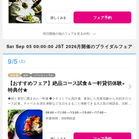
フェア予約
詳しくみる
同日開催の他のフェアを見る(4件)
Sat Sep 05 00:00:00 JST 2026月開催のブライダルフェア
9/5
(土)
残席
無料
リアルタイム予約
【おすすめフェア】絶品コース試食＆一軒貸切体験×
特典付★
◆緑と青空に囲まれた一軒家◆クチコミでも高評価、参加した先輩花嫁から大好評のコ
ース試食。チャペル＆演出体験など当日をまるごと体験できる大人気の相談会。比較用
はもちろん、初めてのご見学にもオススメです！
09:00～
11:00～
13:00～
15:00～
17:00～
3時間程度
フェア予約
詳しくみる