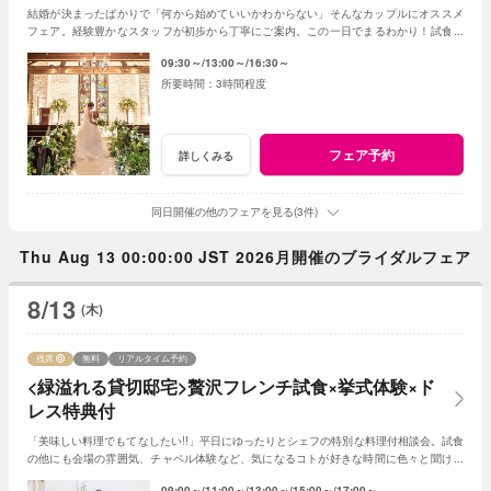
結婚が決まったばかりで「何から始めていいかわからない」そんなカップルにオススメ
フェア。経験豊かなスタッフが初歩から丁寧にご案内。この一日でまるわかり！試食付
きで、ゲスト目線で体感できる人気フェア☆
09:30～
13:00～
16:30～
3時間程度
フェア予約
詳しくみる
同日開催の他のフェアを見る(3件)
Thu Aug 13 00:00:00 JST 2026月開催のブライダルフェア
8/13
(木)
残席
無料
リアルタイム予約
<緑溢れる貸切邸宅>贅沢フレンチ試食×挙式体験×ド
レス特典付
「美味しい料理でもてなしたい!!」平日にゆったりとシェフの特別な料理付相談会。試食
の他にも会場の雰囲気、チャペル体験など、気になるコトが好きな時間に色々と聞けま
す。当日予約も仕事帰りもOK♪
09:00～
11:00～
13:00～
15:00～
17:00～