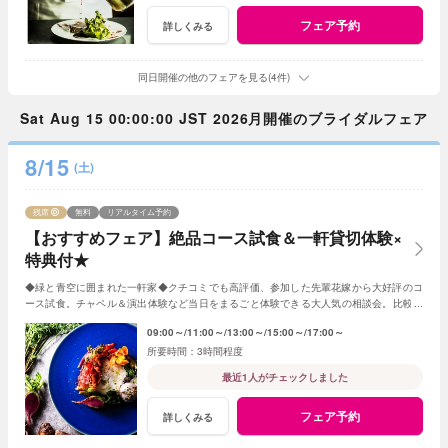
フェア予約
詳しくみる
同日開催の他のフェアを見る(4件)
Sat Aug 15 00:00:00 JST 2026月開催のブライダルフェア
8/15
(土)
残席
無料
リアルタイム予約
【おすすめフェア】絶品コース試食＆一軒貸切体験×
特典付★
◆緑と青空に囲まれた一軒家◆クチコミでも高評価、参加した先輩花嫁から大好評のコ
ース試食。チャペル＆演出体験など当日をまるごと体験できる大人気の相談会。比較用
はもちろん、初めてのご見学にもオススメです！
09:00～
11:00～
13:00～
15:00～
17:00～
3時間程度
最近1人がチェックしました
フェア予約
詳しくみる