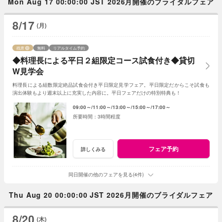
Mon Aug 17 00:00:00 JST 2026月開催のブライダルフェア
8/17
(月)
残席
無料
リアルタイム予約
◆料理長による平日２組限定コース試食付き◆貸切
W見学会
料理長による組数限定絶品試食会付き平日限定見学フェア。平日限定だからこそ試食も
演出体験もより週末以上に充実した内容に。平日フェアだけの特別特典も！
09:00～
11:00～
13:00～
15:00～
17:00～
3時間程度
フェア予約
詳しくみる
同日開催の他のフェアを見る(4件)
Thu Aug 20 00:00:00 JST 2026月開催のブライダルフェア
8/20
(木)