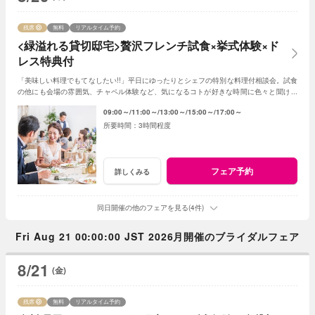
残席
無料
リアルタイム予約
<緑溢れる貸切邸宅>贅沢フレンチ試食×挙式体験×ド
レス特典付
「美味しい料理でもてなしたい!!」平日にゆったりとシェフの特別な料理付相談会。試食
の他にも会場の雰囲気、チャペル体験など、気になるコトが好きな時間に色々と聞けま
す。当日予約も仕事帰りもOK♪
09:00～
11:00～
13:00～
15:00～
17:00～
3時間程度
フェア予約
詳しくみる
同日開催の他のフェアを見る(4件)
Fri Aug 21 00:00:00 JST 2026月開催のブライダルフェア
8/21
(金)
残席
無料
リアルタイム予約