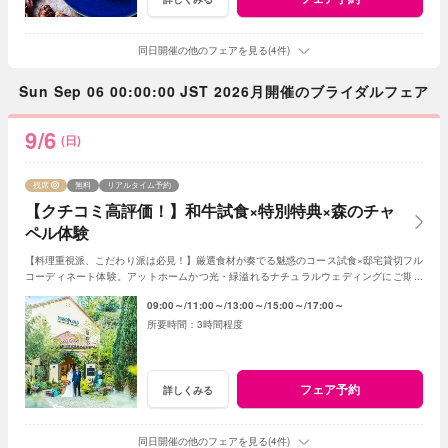
同日開催の他のフェアを見る(4件)
Sun Sep 06 00:00:00 JST 2026月開催のブライダルフェア
9/6
(日)
残席
無料
リアルタイム予約
【クチコミ高評価！】和牛試食×特別特典×森のチャ
ペル体験
【料理重視派、こだわり派は必見！】厳選食材が奏でる魅惑のコース試食×邸宅貸切フル
コーディネート体験。アットホームかつ光・緑溢れるナチュラルウェディングにご期待
ください！
09:00～
11:00～
13:00～
15:00～
17:00～
3時間程度
フェア予約
詳しくみる
同日開催の他のフェアを見る(4件)