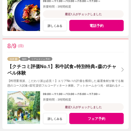
09:00～
11:00～
13:00～
15:00～
17:00～
3時間程度
最近1人がチェックしました
電話予約
詳しくみる
8/9
(日)
残席
無料
リアルタイム予約
【クチコミ評価No.1】和牛試食×特別特典×森のチャ
ペル体験
【料理重視派、こだわり派は必見！】エリアNo.1の評価を獲得した厳選食材が奏でる魅
惑のコース試食×邸宅貸切フルコーディネート体験。アットホームかつ光・緑溢れるナチ
ュラルウェディングにご期待ください！
09:00～
11:00～
13:00～
15:00～
17:00～
3時間程度
最近1人がチェックしました
フェア予約
詳しくみる