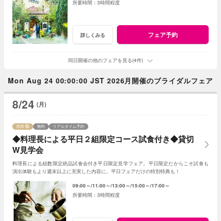
3時間程度
フェア予約
詳しくみる
同日開催の他のフェアを見る(4件)
Mon Aug 24 00:00:00 JST 2026月開催のブライダルフェア
8/24
(月)
残席
無料
リアルタイム予約
◆料理長による平日２組限定コース試食付き◆貸切
W見学会
料理長による組数限定絶品試食会付き平日限定見学フェア。平日限定だからこそ試食も
演出体験もより週末以上に充実した内容に。平日フェアだけの特別特典も！
09:00～
11:00～
13:00～
15:00～
17:00～
3時間程度