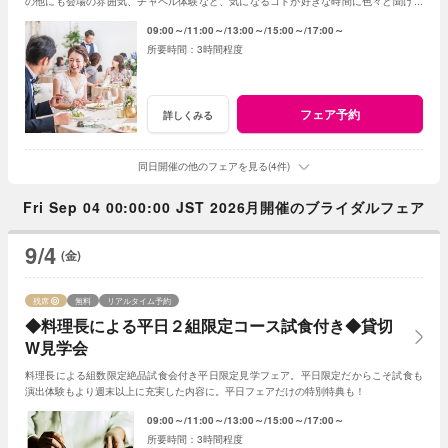
の他にも会場の雰囲気、チャペル体験など、気になるコトが好きな時間に色々と聞けま
す。当日予約も仕事帰りもOK♪
09:00～
11:00～
13:00～
15:00～
17:00～
3時間程度
フェア予約
詳しくみる
同日開催の他のフェアを見る(4件)
Fri Sep 04 00:00:00 JST 2026月開催のブライダルフェア
9/4
(金)
残席
無料
リアルタイム予約
◆料理長による平日２組限定コース試食付き◆貸切
W見学会
料理長による組数限定絶品試食会付き平日限定見学フェア。平日限定だからこそ試食も
演出体験もより週末以上に充実した内容に。平日フェアだけの特別特典も！
09:00～
11:00～
13:00～
15:00～
17:00～
3時間程度