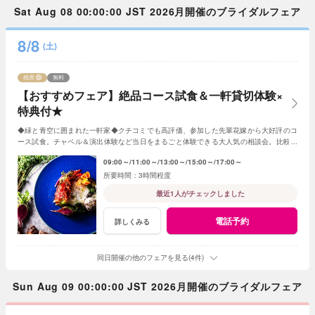
Sat Aug 08 00:00:00 JST 2026月開催のブライダルフェア
8/8
(土)
残席
無料
【おすすめフェア】絶品コース試食＆一軒貸切体験×
特典付★
◆緑と青空に囲まれた一軒家◆クチコミでも高評価、参加した先輩花嫁から大好評のコ
ース試食。チャペル＆演出体験など当日をまるごと体験できる大人気の相談会。比較用
はもちろん、初めてのご見学にもオススメです！
09:00～
11:00～
13:00～
15:00～
17:00～
3時間程度
最近1人がチェックしました
電話予約
詳しくみる
同日開催の他のフェアを見る(4件)
Sun Aug 09 00:00:00 JST 2026月開催のブライダルフェア