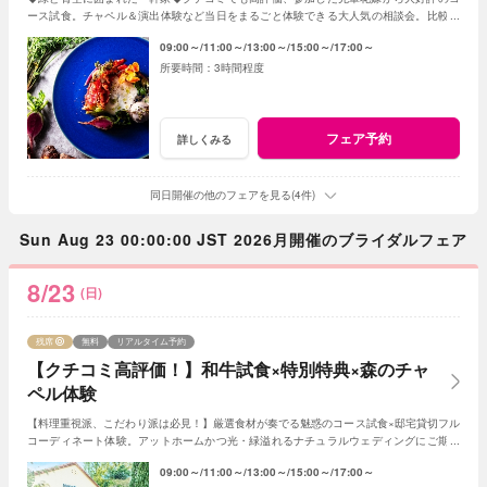
ース試食。チャペル＆演出体験など当日をまるごと体験できる大人気の相談会。比較用
はもちろん、初めてのご見学にもオススメです！
09:00～
11:00～
13:00～
15:00～
17:00～
3時間程度
フェア予約
詳しくみる
同日開催の他のフェアを見る(4件)
Sun Aug 23 00:00:00 JST 2026月開催のブライダルフェア
8/23
(日)
残席
無料
リアルタイム予約
【クチコミ高評価！】和牛試食×特別特典×森のチャ
ペル体験
【料理重視派、こだわり派は必見！】厳選食材が奏でる魅惑のコース試食×邸宅貸切フル
コーディネート体験。アットホームかつ光・緑溢れるナチュラルウェディングにご期待
ください！
09:00～
11:00～
13:00～
15:00～
17:00～