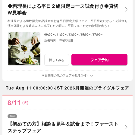
◆料理長による平日２組限定コース試食付き◆貸切
W見学会
料理長による組数限定絶品試食会付き平日限定見学フェア。平日限定だからこそ試食も
演出体験もより週末以上に充実した内容に。平日フェアだけの特別特典も！
09:00～
11:00～
13:00～
15:00～
17:00～
3時間程度
フェア予約
詳しくみる
同日開催の他のフェアを見る(4件)
Tue Aug 11 00:00:00 JST 2026月開催のブライダルフェア
8/11
(火)
無料
【初めての方】相談＆見学＆試食まで！ファースト
ステップフェア