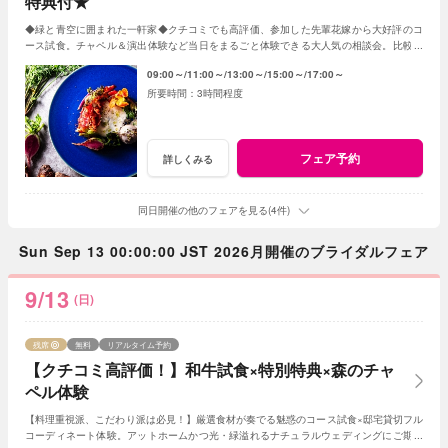
特典付★
◆緑と青空に囲まれた一軒家◆クチコミでも高評価、参加した先輩花嫁から大好評のコ
ース試食。チャペル＆演出体験など当日をまるごと体験できる大人気の相談会。比較用
はもちろん、初めてのご見学にもオススメです！
09:00～
11:00～
13:00～
15:00～
17:00～
3時間程度
フェア予約
詳しくみる
同日開催の他のフェアを見る(4件)
Sun Sep 13 00:00:00 JST 2026月開催のブライダルフェア
9/13
(日)
残席
無料
リアルタイム予約
【クチコミ高評価！】和牛試食×特別特典×森のチャ
ペル体験
【料理重視派、こだわり派は必見！】厳選食材が奏でる魅惑のコース試食×邸宅貸切フル
コーディネート体験。アットホームかつ光・緑溢れるナチュラルウェディングにご期待