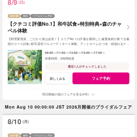
8/9
(日)
残席
無料
リアルタイム予約
【クチコミ評価No.1】和牛試食×特別特典×森のチャ
ペル体験
【料理重視派、こだわり派は必見！】エリアNo.1の評価を獲得した厳選食材が奏でる魅
惑のコース試食×邸宅貸切フルコーディネート体験。アットホームかつ光・緑溢れるナチ
ュラルウェディングにご期待ください！
09:00～
11:00～
13:00～
15:00～
17:00～
3時間程度
最近1人がチェックしました
フェア予約
詳しくみる
同日開催の他のフェアを見る(4件)
Mon Aug 10 00:00:00 JST 2026月開催のブライダルフェア
8/10
(月)
残席
無料
リアルタイム予約