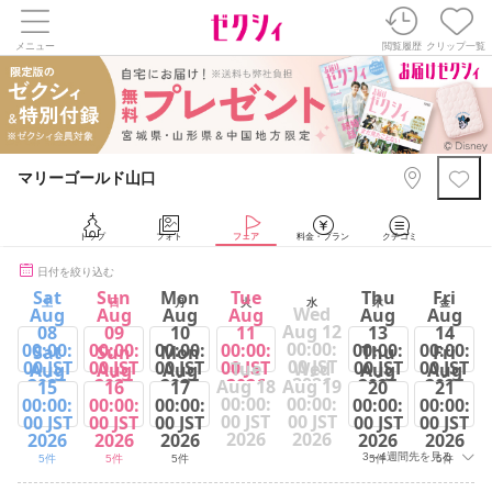
メニュー
閲覧履歴
クリップ一覧
マリーゴールド山口
トップ
フォト
フェア
料金・プラン
クチコミ
日付を絞り込む
Sat
Sun
Mon
Tue
Thu
Fri
土
日
月
火
水
木
金
Wed
Aug
Aug
Aug
Aug
Aug
Aug
Aug 12
08
09
10
11
13
14
00:00:
00:00:
00:00:
00:00:
00:00:
00:00:
00:00:
Sat
Sun
Mon
Thu
Fri
00 JST
00 JST
00 JST
00 JST
00 JST
00 JST
00 JST
Tue
Wed
Aug
Aug
Aug
Aug
Aug
2026
2026
2026
2026
2026
2026
2026
Aug 18
Aug 19
15
16
17
20
21
00:00:
00:00:
00:00:
00:00:
00:00:
00:00:
00:00:
5件
5件
5件
4件
5件
5件
00 JST
00 JST
00 JST
00 JST
00 JST
00 JST
00 JST
2026
2026
2026
2026
2026
2026
2026
3～4週間先を見る
5件
5件
5件
5件
5件