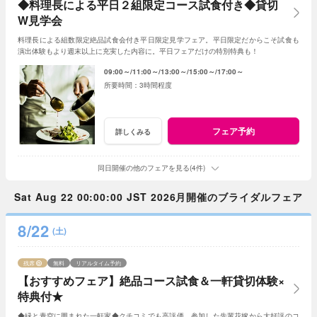
◆料理長による平日２組限定コース試食付き◆貸切
W見学会
料理長による組数限定絶品試食会付き平日限定見学フェア。平日限定だからこそ試食も
演出体験もより週末以上に充実した内容に。平日フェアだけの特別特典も！
09:00～
11:00～
13:00～
15:00～
17:00～
3時間程度
フェア予約
詳しくみる
同日開催の他のフェアを見る(4件)
Sat Aug 22 00:00:00 JST 2026月開催のブライダルフェア
8/22
(土)
残席
無料
リアルタイム予約
【おすすめフェア】絶品コース試食＆一軒貸切体験×
特典付★
◆緑と青空に囲まれた一軒家◆クチコミでも高評価、参加した先輩花嫁から大好評のコ