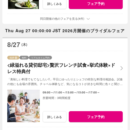
フェア予約
詳しくみる
同日開催の他のフェアを見る(4件)
Thu Aug 27 00:00:00 JST 2026月開催のブライダルフェア
8/27
(木)
残席
無料
リアルタイム予約
<緑溢れる貸切邸宅>贅沢フレンチ試食×挙式体験×ド
レス特典付
「美味しい料理でもてなしたい!!」平日にゆったりとシェフの特別な料理付相談会。試食
の他にも会場の雰囲気、チャペル体験など、気になるコトが好きな時間に色々と聞けま
す。当日予約も仕事帰りもOK♪
09:00～
11:00～
13:00～
15:00～
17:00～
3時間程度
フェア予約
詳しくみる