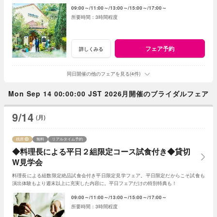
ください！
09:00～
11:00～
13:00～
15:00～
17:00～
3時間程度
フェア予約
詳しくみる
同日開催の他のフェアを見る(4件)
Mon Sep 14 00:00:00 JST 2026月開催のブライダルフェア
9/14
(月)
残席
無料
リアルタイム予約
◆料理長による平日２組限定コース試食付き◆貸切
W見学会
料理長による組数限定絶品試食会付き平日限定見学フェア。平日限定だからこそ試食も
演出体験もより週末以上に充実した内容に。平日フェアだけの特別特典も！
09:00～
11:00～
13:00～
15:00～
17:00～
3時間程度