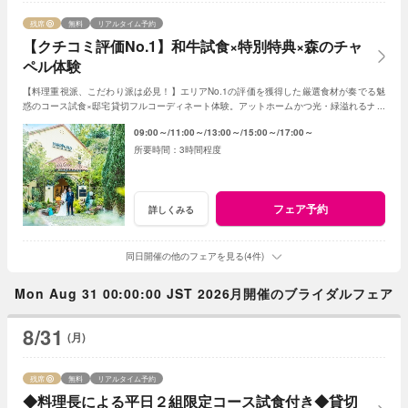
残席
無料
リアルタイム予約
【クチコミ評価No.1】和牛試食×特別特典×森のチャ
ペル体験
【料理重視派、こだわり派は必見！】エリアNo.1の評価を獲得した厳選食材が奏でる魅
惑のコース試食×邸宅貸切フルコーディネート体験。アットホームかつ光・緑溢れるナチ
ュラルウェディングにご期待ください！
09:00～
11:00～
13:00～
15:00～
17:00～
3時間程度
フェア予約
詳しくみる
同日開催の他のフェアを見る(4件)
Mon Aug 31 00:00:00 JST 2026月開催のブライダルフェア
8/31
(月)
残席
無料
リアルタイム予約
◆料理長による平日２組限定コース試食付き◆貸切