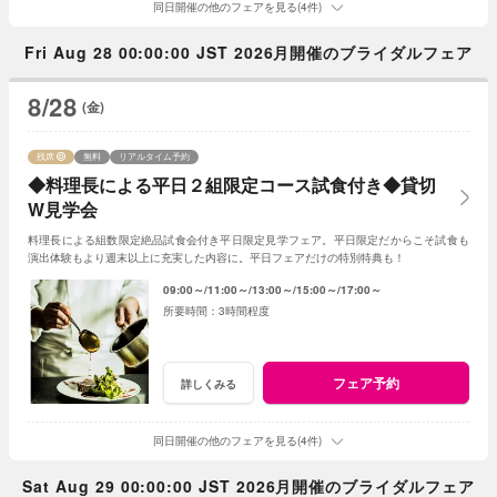
同日開催の他のフェアを見る(4件)
Fri Aug 28 00:00:00 JST 2026月開催のブライダルフェア
8/28
(金)
残席
無料
リアルタイム予約
◆料理長による平日２組限定コース試食付き◆貸切
W見学会
料理長による組数限定絶品試食会付き平日限定見学フェア。平日限定だからこそ試食も
演出体験もより週末以上に充実した内容に。平日フェアだけの特別特典も！
09:00～
11:00～
13:00～
15:00～
17:00～
3時間程度
フェア予約
詳しくみる
同日開催の他のフェアを見る(4件)
Sat Aug 29 00:00:00 JST 2026月開催のブライダルフェア