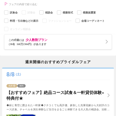
フェアの内容で絞り込む
試食会
試着会
相談会
模擬挙式
模擬披露宴
料理・引出物などの展示
ファッションショー
会場コーディネート
オンライン相談会
少人数割プラン
この式場には
（30名 168万2304円）があります
週末開催のおすすめブライダルフェア
8/8
(土)
残席
無料
【おすすめフェア】絶品コース試食＆一軒貸切体験×
特典付★
◆緑と青空に囲まれた一軒家◆クチコミでも高評価、参加した先輩花嫁から大好評のコ
ース試食。チャペル＆演出体験など当日をまるごと体験できる大人気の相談会。比較用
はもちろん、初めてのご見学にもオススメです！