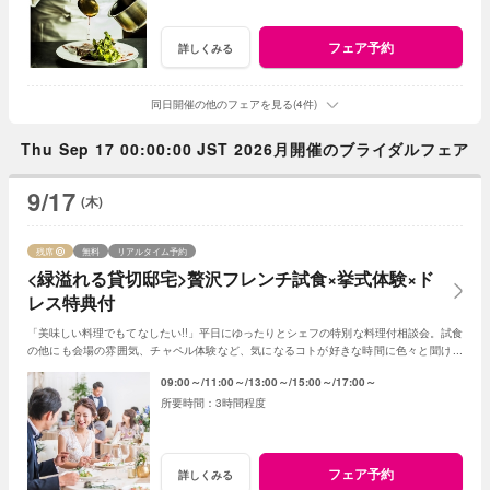
フェア予約
詳しくみる
同日開催の他のフェアを見る(4件)
Thu Sep 17 00:00:00 JST 2026月開催のブライダルフェア
9/17
(木)
残席
無料
リアルタイム予約
<緑溢れる貸切邸宅>贅沢フレンチ試食×挙式体験×ド
レス特典付
「美味しい料理でもてなしたい!!」平日にゆったりとシェフの特別な料理付相談会。試食
の他にも会場の雰囲気、チャペル体験など、気になるコトが好きな時間に色々と聞けま
す。当日予約も仕事帰りもOK♪
09:00～
11:00～
13:00～
15:00～
17:00～
3時間程度
フェア予約
詳しくみる