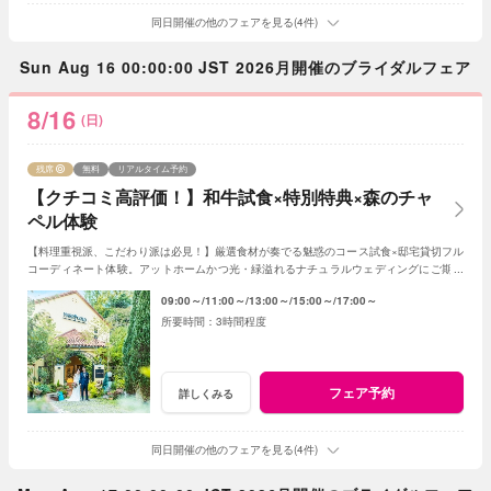
同日開催の他のフェアを見る(4件)
Sun Aug 16 00:00:00 JST 2026月開催のブライダルフェア
8/16
(日)
残席
無料
リアルタイム予約
【クチコミ高評価！】和牛試食×特別特典×森のチャ
ペル体験
【料理重視派、こだわり派は必見！】厳選食材が奏でる魅惑のコース試食×邸宅貸切フル
コーディネート体験。アットホームかつ光・緑溢れるナチュラルウェディングにご期待
ください！
09:00～
11:00～
13:00～
15:00～
17:00～
3時間程度
フェア予約
詳しくみる
同日開催の他のフェアを見る(4件)