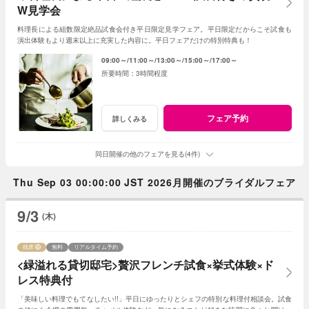
W見学会
料理長による組数限定絶品試食会付き平日限定見学フェア。平日限定だからこそ試食も
演出体験もより週末以上に充実した内容に。平日フェアだけの特別特典も！
09:00～
11:00～
13:00～
15:00～
17:00～
3時間程度
フェア予約
詳しくみる
同日開催の他のフェアを見る(4件)
Thu Sep 03 00:00:00 JST 2026月開催のブライダルフェア
9/3
(木)
残席
無料
リアルタイム予約
<緑溢れる貸切邸宅>贅沢フレンチ試食×挙式体験×ド
レス特典付
「美味しい料理でもてなしたい!!」平日にゆったりとシェフの特別な料理付相談会。試食