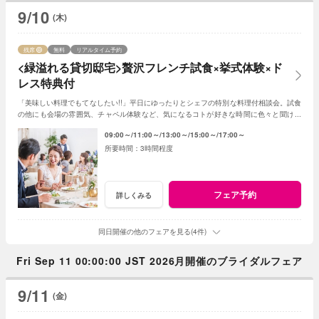
9/10
(木)
残席
無料
リアルタイム予約
<緑溢れる貸切邸宅>贅沢フレンチ試食×挙式体験×ド
レス特典付
「美味しい料理でもてなしたい!!」平日にゆったりとシェフの特別な料理付相談会。試食
の他にも会場の雰囲気、チャペル体験など、気になるコトが好きな時間に色々と聞けま
す。当日予約も仕事帰りもOK♪
09:00～
11:00～
13:00～
15:00～
17:00～
3時間程度
フェア予約
詳しくみる
同日開催の他のフェアを見る(4件)
Fri Sep 11 00:00:00 JST 2026月開催のブライダルフェア
9/11
(金)