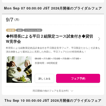
Mon Sep 07 00:00:00 JST 2026月開催のブライダルフェア
9/7
(月)
残席
無料
リアルタイム予約
◆料理長による平日２組限定コース試食付き◆貸切
W見学会
料理長による組数限定絶品試食会付き平日限定見学フェア。平日限定だからこそ試食も
演出体験もより週末以上に充実した内容に。平日フェアだけの特別特典も！
09:00～
11:00～
13:00～
15:00～
17:00～
3時間程度
フェア予約
詳しくみる
同日開催の他のフェアを見る(4件)
Thu Sep 10 00:00:00 JST 2026月開催のブライダルフェア