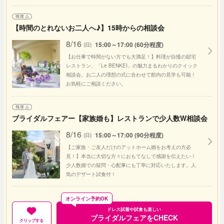
【時間のとれないお二人へ♪】15時からの相談会
8/16
15:00～17:00 (60分程度)
(日)
【お仕事で時間がない方でも大満足！】料理が自慢の邸宅
レストラン、「Le BENKEI」の魅力まるわかりのクイック
相談会。お二人の理想の式に合わせて館内の見学も可能！
お気軽にご相談ください。
ブライダルフェアー【家族婚も】レストランで少人数W相談会
8/16
15:00～17:00 (90分程度)
(日)
【ご家族・ご友人だけのアットホーム婚をお考えの方必
見！】本当に大切な方々におもてなしで感謝を伝えたい！
少人数婚での疑問・心配事にも丁寧に対応いたします。人
気のデザート試食付！
オンライン予約OK
ドレス試着や試食も楽しい
ブライダルフェアをCHECK
クリップする