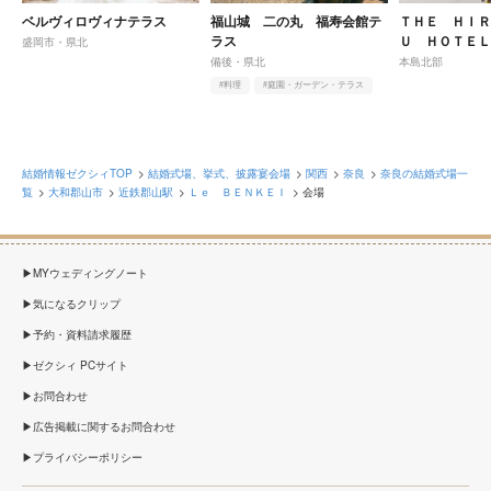
ベルヴィロヴィナテラス
福山城 二の丸 福寿会館テ
ＴＨＥ ＨＩ
ラス
Ｕ ＨＯＴＥ
盛岡市・県北
ＲＴＳ 宜野
備後・県北
本島北部
#料理
#庭園・ガーデン・テラス
#和
結婚情報ゼクシィTOP
結婚式場、挙式、披露宴会場
関西
奈良
奈良の結婚式場一
覧
大和郡山市
近鉄郡山駅
Ｌｅ ＢＥＮＫＥＩ
会場
MYウェディングノート
気になるクリップ
予約・資料請求履歴
ゼクシィ PCサイト
お問合わせ
広告掲載に関するお問合わせ
プライバシーポリシー