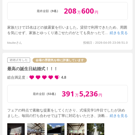
208
600
最終金額
（9名）
万
円
家族だけで15名ほどの披露宴を行いました。貸切で利用できたため、周囲
を気にせず、家族とゆっくり過ごせたのがとても良かったです。広すぎず
続きを見る
狭すぎず、家族婚にちょうど良い会場で、一人ひとりとゆっくり話すこと
kisukeさん
投稿日：2026-04-05 23:06:51.0
ができました。
準備期間中はプランナーさんがとても丁寧に対応してくだ
さり、不安なことや迷っていることも相談しやすかったです。こちらの希
望を聞くだけでなく、「こうした方がもっと良くなる」と具体的に提案し
てくださったので、打ち合わせもスムーズに進みました。
特に印象に残っ
会場の雰囲気を特に評価しています
ているのは、挙式前に親へ向けたムービーを流す演出です。普段はなかな
最高の誕生日結婚式！！！
か伝えられない感謝の気持ちを映像で届けることができ、親も感動して涙
を流してくれました。家族との時間を大切にした、温かい結婚式にできた
総合満足度
4.8
と思います。
391
5
236
,
最終金額
（53名）
万
円
フェアの時点で素敵な提案をしてくださり、式場見学1件目でしたが決め
ました。毎回の打ち合わせでは丁寧に対応をいただき、決断しきれない私
続きを見る
たちに寄り添ってくださいました。打ち合わせをしたのに「やっぱりやめ
る」「やっぱりする」と言ったり、メールで何回も問い合わせをしてお
り、ご迷惑をかけっぱなしでしたが、嫌な顔することなく親身に相談に乗