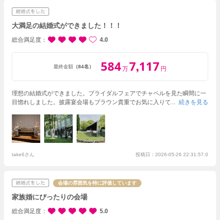
変えられると思います。
大満足の結婚式ができました！！！
総合満足度
4.0
584
7
117
,
最終金額
（84名）
万
円
理想の結婚式ができました。ブライダルフェアでチャペルを見た瞬間に一
目惚れしました。披露宴会場もブラウン貴重でお気に入りです。ゲストか
続きを見る
らもおしゃれな式場と褒めてもらうことができました。
ガーデンの緑もと
っても素敵で新緑の中で素敵な式をあげることができ、大満足です。
take6さん
投稿日：2026-05-26 22:31:57.0
会場の雰囲気を特に評価しています
家族婚にぴったりの会場
総合満足度
5.0