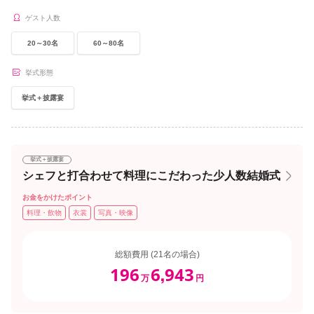
ゲスト人数
20～30名
60～80名
挙式形態
挙式＋披露宴
挙式＋披露宴
シェフと打合わせて料理にこだわった少人数結婚式
お金をかけたポイント
料理・飲物
衣裳
写真・映像
総額費用 (21名の場合)
196
6
943
,
万
円