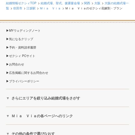
結婚情報ゼクシィTOP
結婚式場、挙式、披露宴会場
関西
大阪
大阪の結婚式場一
覧
吹田市
江坂駅
Ｍｉａ Ｖｉａ
Ｍｉａ Ｖｉａのゼクシィ花嫁割・プラン
MYウェディングノート
気になるクリップ
予約・資料請求履歴
ゼクシィ PCサイト
お問合わせ
広告掲載に関するお問合わせ
プライバシーポリシー
さらにエリアを絞り込み結婚式場をさがす
Ｍｉａ Ｖｉａの各ページへのリンク
その他の条件で選びなおす