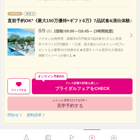
直前予約OK*《最大150万優待×ギフト6万》7品試食&演出体験♪
8/9
2部制 09:00～/16:45～ (3時間程度)
(日)
イチオシお肉料理・真鯛等4万円相当7品試食付♪さらに初見
学でギフト2万円贈呈！！江坂・新大阪からのタクシー代プレ
ゼントなど豪華10大特典付き★石壁チャペル見学や入場演出
体験でイメージが膨らむ★
オンライン予約OK
ドレス試着や試食も楽しい
ブライダルフェアをCHECK
クリップする
ふらっと見学だけでもOK！
見学予約する
問合せ
資料請求