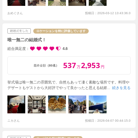
ってくださり、式準備でいっぱいいっぱいの気持ちが明るくなり、すごく
助かりました。
式当日はアテンドさん、キャプテンさん、司会者さん含め
全員が様々なサポートをしてくださり、気持ちよく楽しく結ぶことができ
おめぐさん
投稿日：2026-03-12 13:43:36.0
ました。
ゲストに楽しんでもらうというコンセプトのもと、進めてきまし
たが、実際ゲストから「楽しかった！」「人を大事にする気持ちが伝わっ
てきた！」と言っていただき、
本当に多くのことを相談させていただいて
ロケーションを特に評価しています
よかったです。
唯一無二の結婚式！
総合満足度
4.6
537
2
953
,
最終金額
（80名）
万
円
挙式場は唯一無二の雰囲気で、自然もあって凄く素敵な場所です。料理や
デザートもゲストから大好評でやって良かったと思える結婚式になりまし
続きを見る
た！
披露宴会場はガーデンのような場所もあり、ゲストの皆様との距離が
近く一緒に楽しむことができました。
ニカさん
投稿日：2026-04-07 00:44:15.0