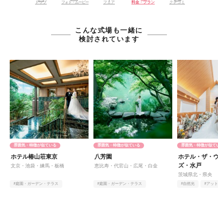
トップ
フォト・ムービー
フェア
料金・プラン
クチコミ
こんな式場も一緒に
検討されています
雰囲気・特徴が似ている
雰囲気・特徴が似ている
雰囲気・特徴が似て
ホテル椿山荘東京
八芳園
ホテル・ザ・
ズ・水戸
文京・池袋・練馬・板橋
恵比寿・代官山・広尾・白金
茨城県北・県央
#庭園・ガーデン・テラス
#庭園・ガーデン・テラス
#自然光
#アッ
#オンライン相談有
#ヨーロピアン
#アットホーム
#料理
#シンプル