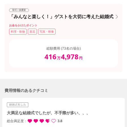
挙式＋披露宴
「みんなと楽しく！」ゲストを大切に考えた結婚式
お金をかけたポイント
料理・飲物
装花
写真・映像
総額費用 (73名の場合)
416
4
978
,
万
円
費用情報のあるクチコミ
大満足な結婚式でしたが、不手際が多い、、、
総合満足度
3.8