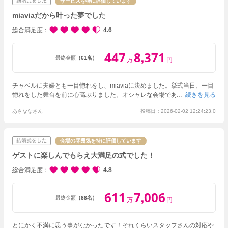
サービスを特に評価しています
miaviaだから叶った夢でした
総合満足度
4.6
447
8
371
,
最終金額
（61名）
万
円
チャペルに夫婦とも一目惚れをし、miaviaに決めました。
挙式当日、一目
惚れをした舞台を前に心高ぶりました。オシャレな会場でありつつも伝統
続きを見る
的な挙式ならではの雰囲気も守られており、本当に心に刻まれる挙式にな
あさななさん
投稿日：2026-02-02 12:24:23.0
りました。
披露宴会場自体はシンプルで、装花やテーブルコーディネート
で自分達好みに変えることができるので、当日本当に気分が上がりまし
た！天井も高く圧迫感も無いのでゲストの方々からも好評でした。
会場の雰囲気を特に評価しています
ゲストに楽しんでもらえ大満足の式でした！
総合満足度
4.8
611
7
006
,
最終金額
（88名）
万
円
とにかく不満に思う事がなかったです！それくらいスタッフさんの対応や