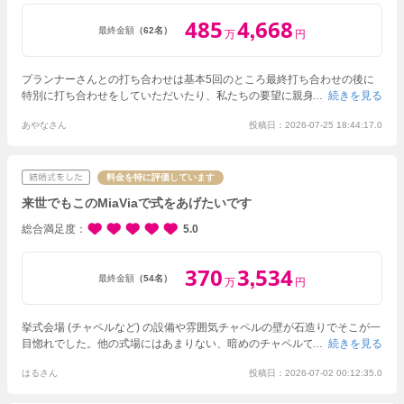
485
4
668
,
最終金額
（62名）
万
円
プランナーさんとの打ち合わせは基本5回のところ最終打ち合わせの後に
特別に打ち合わせをしていただいたり、私たちの要望に親身になって相談
続きを見る
に乗っていただきました。
当日はゲストの方に楽しんでいただけるようア
あやなさん
投稿日：2026-07-25 18:44:17.0
ットホームな雰囲気になるようこだわりました！
ゲストの方からも楽しい
結婚式やった。料理が美味しかった。お酒の種類多くて嬉しかった。と私
たちのこだわったポイントをたくさん褒めていただきました！
しかし、ア
レルギー対応のゲストに謝ってアレルギー対応食ではないものを提供して
料金を特に評価しています
いたり、サプライズが途中でバレたり、お色直しの時に連携が上手くいっ
来世でもこのMiaViaで式をあげたいです
ておらず控え室で５分ほど待ち時間があったり、と残念な点も多く挙式が
終わった後すごく複雑な気持ちでいっぱいです。
総合満足度
5.0
370
3
534
,
最終金額
（54名）
万
円
挙式会場 (チャペルなど) の設備や雰囲気
チャペルの壁が石造りでそこが一
目惚れでした。他の式場にはあまりない、暗めのチャペルですが、自然光
続きを見る
が入りとても綺麗です。
披露宴会場の設備や雰囲気
披露宴会場は広く、幅
はるさん
投稿日：2026-07-02 00:12:35.0
広い人数に対応可能です。
白を基調としているので、テーブルコーディネ
ートや花などの色合いなど新郎新婦次第で披露宴会場の雰囲気をガラリと