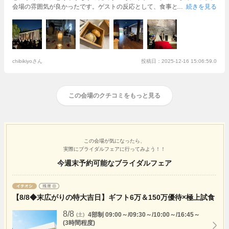
会場の雰囲気が良かったです。
ゲストの反応として、食事と会場の雰囲気
続きを見る
を言ってくれた子が多かった印象です！ブッフェから始まり、パンやお肉
も好評でした！
自然やクリスマスをテーマにしていましたが、その雰囲気
が全て叶ったなと思います！
chibikiyoさん
投稿日：2025-12-16 15:06:59.0
この会場のクチコミをもっと見る
この会場が気になったら、
実際にブライダルフェアに行ってみよう！！
今週末予約可能なブライダルフェア
【8/8◆末広がりの特大吉日】ギフト6万＆150万優待×極上試食
8/8
4部制 09:00～/09:30～/10:00～/16:45～
(土)
(3時間程度)