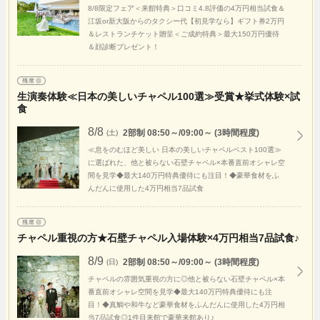
8/8限定フェア＜来館特典＞口コミ4.8評価の4万円相当試食＆
江坂or新大阪からのタクシー代【初見学なら】ギフト券2万円
＆レストランチケット贈呈＜ご成約特典＞最大150万円優待
＆顔診断プレゼント！
生演奏体験≪日本の美しいチャペル100選≫受賞★挙式体験×試
食
8/8
2部制 08:50～/09:00～ (3時間程度)
(土)
≪息をのむほど美しい 日本の美しいチャペルベスト100選≫
に選ばれた、他と被らない石壁チャペル×本番直前オシャレ空
間を見学◆最大140万円特典優待にも注目！◆豪華食材をふ
んだんに使用した4万円相当7品試食
チャペル重視の方★石壁チャペル入場体験×4万円相当7品試食♪
8/9
2部制 08:50～/09:00～ (3時間程度)
(日)
チャペルの雰囲気重視の方に◎他と被らない石壁チャペル×本
番直前オシャレ空間を見学◆最大140万円特典優待にも注
目！◆真鯛や和牛など豪華食材をふんだんに使用した4万円相
当7品試食◎1件目来館で豪華来館あり♪