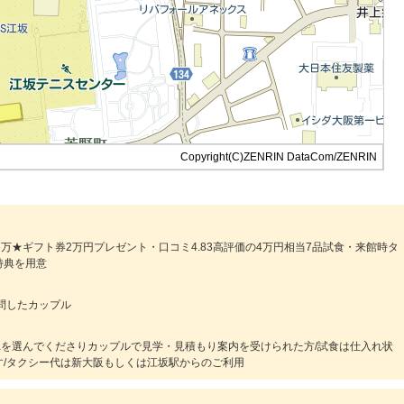
Copyright(C)ZENRIN DataCom/ZENRIN
万★ギフト券2万円プレゼント・口コミ4.83高評価の4万円相当7品試食・来館時タ
特典を用意
で訪問したカップル
iaを選んでくださりカップルで見学・見積もり案内を受けられた方/試食は仕入れ状
/タクシー代は新大阪もしくは江坂駅からのご利用