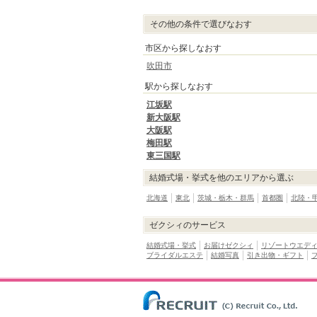
その他の条件で選びなおす
市区から探しなおす
吹田市
駅から探しなおす
江坂駅
新大阪駅
大阪駅
梅田駅
東三国駅
結婚式場・挙式を他のエリアから選ぶ
北海道
東北
茨城・栃木・群馬
首都圏
北陸・
ゼクシィのサービス
結婚式場・挙式
お届けゼクシィ
リゾートウエデ
ブライダルエステ
結婚写真
引き出物・ギフト