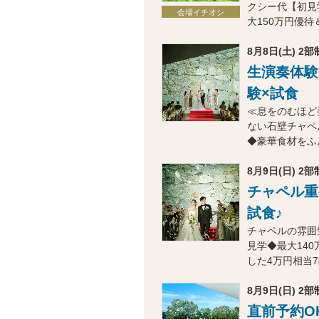
クシー代【初見
会場イチオシ
大150万円優
8月8日(土) 2部制
生演奏体験
験×試食
≪息をのむほど
ない石壁チャペ
◆豪華食材をふ
8月9日(日) 2部制
チャペル重
試食♪
チャペルの雰囲
見学◆最大14
した4万円相当
8月9日(日) 2部制
直前予約O