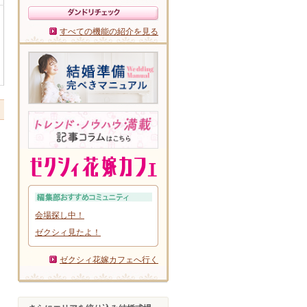
すべての機能の紹介を見る
会場探し中！
ゼクシィ見たよ！
ゼクシィ花嫁カフェへ行く