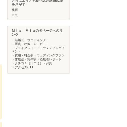
さらにエリアを絞り込み結婚式場
をさがす
北摂
京阪
Ｍｉａ Ｖｉａの各ページへのリ
ンク
・結婚式・ウエディング
・写真・映像・ムービー
・ブライダルフェア・ウェディングイ
ベント
・費用・料金例・ウェディングプラン
・体験談・実体験・経験者レポート
・クチコミ（口コミ）・評判
・アクセス/TEL