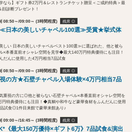
学なら】ギフト券2万円＆レストランチケット贈呈＜ご成約特典＞最
待＆顔診断プレゼント！
 08:50～/09:00～ (3時間程度)
残席 ◎
≪日本の美しいチャペル100選≫受賞★挙式体
美しい 日本の美しいチャペルベスト100選≫に選ばれた、他と被ら
ル×本番直前オシャレ空間を見学◆最大140万円特典優待にも注目！
んだんに使用した4万円相当7品試食
 08:50～/09:00～ (3時間程度)
残席 ◎
視の方★石壁チャペル入場体験×4万円相当7品
気重視の方に◎他と被らない石壁チャペル×本番直前オシャレ空間を
0万円特典優待にも注目！◆真鯛や和牛など豪華食材をふんだんに使用
7品試食◎1件目来館で豪華来館あり♪
 09:00～/16:45～ (3時間程度)
残席 ◎
K*《最大150万優待×ギフト6万》7品試食&演出