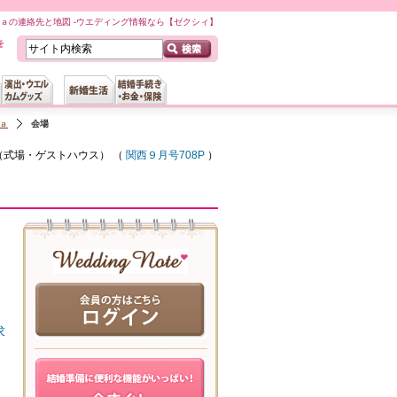
ａの連絡先と地図 -ウエディング情報なら【ゼクシィ】
ａ
会場
（
式場・ゲストハウス
） （
関西９月号708P
）
求