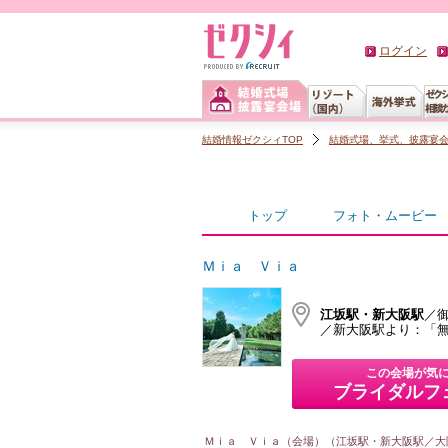
ログイン
結婚情報ゼクシィTOP
結婚式場、挙式、披露宴
トップ
フォト・ムービー
Ｍｉａ Ｖｉａ
江坂駅・新大阪駅
／
／新大阪駅より：「無
この会場が気
ブライダルフ
Ｍｉａ Ｖｉａ（会場）（江坂駅・新大阪駅／大