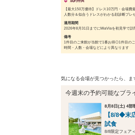
成約特典
【最大150万優待】ドレス10万円・会場費
人数分＆似合うドレスがわかる顔診断プレ
適用期間
2026年8月31日までにMiaViaを初見学
備考
1件目のご来館が当館で1番お得◎1件目の
時間・人数・会場などにより異なります
気になる会場が見つかったら、ま
今週末の予約可能なブラ
8月8日(土) 4部制
【8/8◆
試食
8/8限定フェア