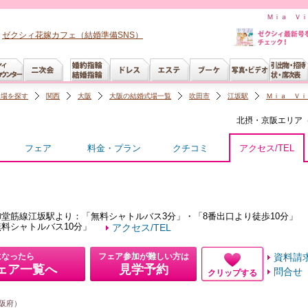
Ｍｉａ Ｖｉ
ゼクシィ花嫁カフェ（結婚準備SNS）
会場を探す
関西
大阪
大阪の結婚式場一覧
吹田市
江坂駅
Ｍｉａ Ｖｉ
北摂・京阪
エリア
フェア
料金・プラン
クチコミ
アクセス/TEL
御堂筋線江坂駅より：「無料シャトルバス3分」・「8番出口より徒歩10分」
料シャトルバス10分」
アクセス/TEL
になったら
フェア参加が難しい方は
資料請
ェア一覧へ
見学予約
問合せ
クリップする
阪府）