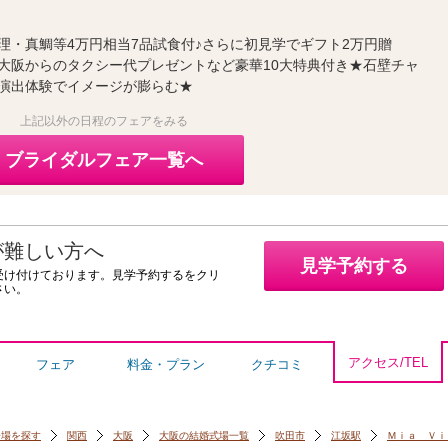
理・真鯛等4万円相当7品試食付♪さらに初見学でギフト2万円贈
大阪からのタクシー代プレゼントなど豪華10大特典付き★石壁チャ
演出体験でイメージが膨らむ★
上記以外の日程のフェアをみる
ブライダルフェア一覧へ
が難しい方へ
見学予約する
受け付けております。見学予約するをクリ
さい。
アクセス/TEL
フェア
料金・プラン
クチコミ
会場を探す
関西
大阪
大阪の結婚式場一覧
吹田市
江坂駅
Ｍｉａ Ｖｉ