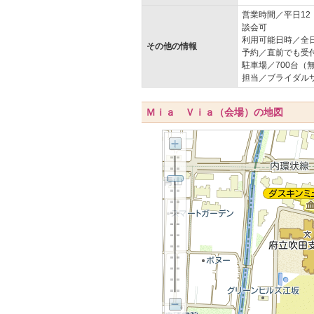
営業時間／平日12
談会可
利用可能日時／全
その他の情報
予約／直前でも受
駐車場／700台（
担当／ブライダル
Ｍｉａ Ｖｉａ（会場）の地図