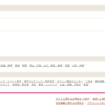
甲信越・静岡
東海
関西
岡山・広島・山口・鳥取・島根
四国
九州・沖縄
ィング・リゾート挙式
海外ウエディング・海外挙式
ゼクシィ相談カウンター
二次会
婚約指輪
プチギフト
招待状・席次表
演出
家具・インテリア
お金、保険、手続き
新居
サイトに関するお問合せ（FAQ)
請求した資
広告掲載に関するお問合せ
プライバシーポ