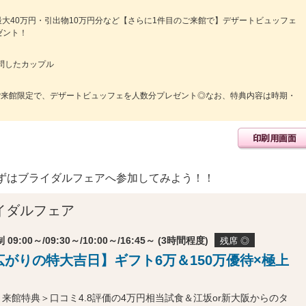
最大40万円・引出物10万円分など【さらに1件目のご来館で】デザートビュッフェ
ゼント！
で訪問したカップル
ご来館限定で、デザートビュッフェを人数分プレゼント◎なお、特典内容は時期・
ずはブライダルフェアへ参加してみよう！！
イダルフェア
 09:00～/09:30～/10:00～/16:45～ (3時間程度)
残席 ◎
末広がりの特大吉日】ギフト6万＆150万優待×極上
＜来館特典＞口コミ4.8評価の4万円相当試食＆江坂or新大阪からのタ