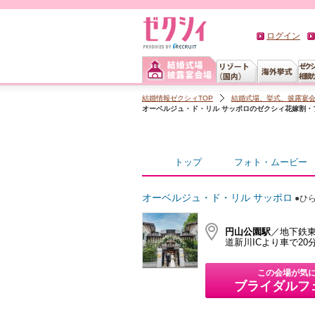
ログイン
結婚情報ゼクシィTOP
結婚式場、挙式、披露宴
オーベルジュ・ド・リル サッポロのゼクシィ花嫁割・
トップ
フォト・ムービー
オーベルジュ・ド・リル サッポロ
●ひ
円山公園駅
／地下鉄東
道新川ICより車で20
この会場が気
ブライダルフ