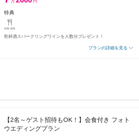
万
円
ター手配料、マイク、音響使用料
特典
に含む
エ特製ウエディングケーキ
乾杯酒スパークリングワインを人数分プレゼント！
メインテーブル装花・ゲストテーブル装花
50000円OFF
プランの詳細を見る
写真（全カットデータ付）※カメラマン出張料込み
100000円OFF
料理フルコース、お飲物（ウェルカムドリンク・乾杯酒・披露宴中
リンク）
袋
名
新婦1点
料・音響使用料・料飲の10％
（ウェイティングルーム・出席者着替場所・新郎新婦控室）
お得な和装衣装パックプランをご紹介いたします。
でにお申込みのお客様
ント :
会場使用料5万円分
使用料
の後は、館内見学も可能です。
メイク（1点お開きまで・リハーサル込・アテンド付き）
【2名～ゲスト招待もOK！】会食付き フォト
ウエディングプラン
に含む