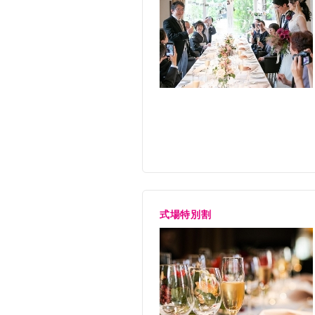
音響照明
オペレー
介添料
美容着付
ケーキ
パティシ
装花
ブーケ・
写真
写真スナ
印刷物
挙式
北海道神
引出物
引菓子・
料理・飲物
フランス
サービス料
会場使用
フリード
適用人数
2名〜30
その他含まれるもの
■司会者も
式場特別割
衣裳
和装（新
の中から
申込期間
今月末ま
控室料
全館貸切
挙式期間
通年（限
席料
会場貸切
備考
■20名の
美容着付
新婦ヘア