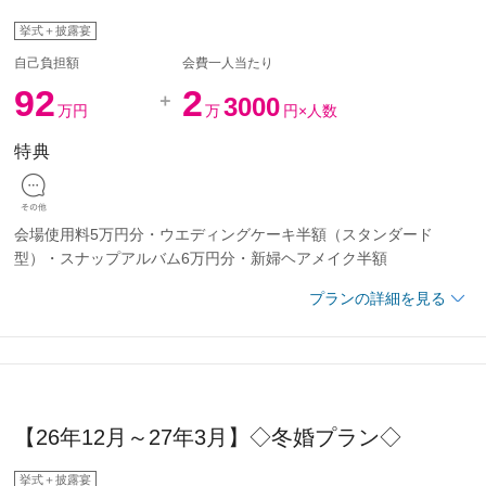
挙式＋披露宴
自己負担額
会費一人当たり
92
2
3000
万円
万
円×人数
特典
会場使用料5万円分・ウエディングケーキ半額（スタンダード
型）・スナップアルバム6万円分・新婦ヘアメイク半額
プランの詳細を見る
0名
でにお申込みのお客様
【26年12月～27年3月】◇冬婚プラン◇
4月～8月のご婚礼
挙式＋披露宴