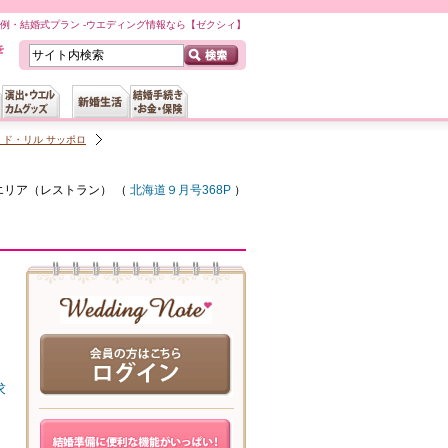
例・結婚式プラン -ウエディング情報なら【ゼクシィ】
ド・リル サッポロ
エリア（
レストラン
） （
北海道９月号368P
）
求