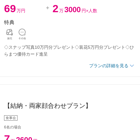
ター手配料、マイク、音響使用料
69
2
3000
万円
万
円×人数
に含む
特典
エ特製ウエディングケーキ
メインテーブル装花・ゲストテーブル装花
ップアルバム（データ500カット込）
◇スナップ写真10万円分プレゼント◇装花5万円分プレゼント◇ひ
60000円OFF
らまつ優待カード進呈
プランの詳細を見る
宮挙式料15万円は直接神宮にお支払いいただきます
ペーパーバック
料理フルコース、お飲物（ウェルカムドリンク・乾杯酒・披露宴中
料・音響使用料・料飲の10％
リンク）
名
プランに含まれております。■衣装は提携衣装店9店舗4,000着以上
郎1点・新婦1点）、洋装（新郎1点・新婦1点）
お選びいただけます。
でにお申込みのお客様
【結納・両家顔合わせプラン】
(ウェイティングルーム、出席者着替場所、新郎新婦控室)
定日）
食事会
使用料
お見積金額です。会費＠23,000×人数
6名の場合
メイク（1点お開きまで・リハーサル込・アテンド付き）
7
2600