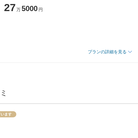
27
5000
万
円
エ特製ウエディングケーキ
メインテーブル装花・ゲストテーブル装花
50000円OFF
◇ドレスグレードアップ15万円分プレゼント◇ひらまつ全店舗ご
写真（全カットデータ付）
100000円OFF
利用可能なご優待カードプレゼント
ン星獲得のフランス料理フルコース。ドリンク付きコースもござい
プランの詳細を見る
袋
ント :
乾杯酒プレゼント！
・料飲の10％
名
でにお申込みのお客様
コミ
追加33,000円で承ります※5月～10月撮影の場合は、プラン料金
ています
加算55,000円を別途申し受けます