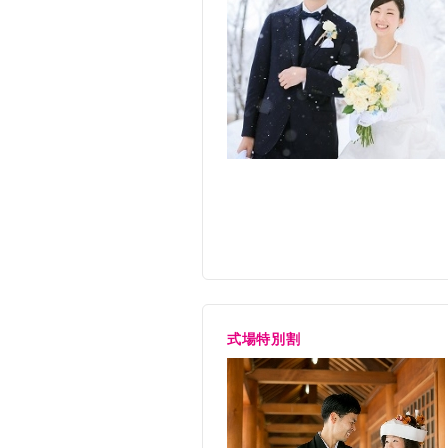
備考
■40名の
挙式
人前式
料理・飲物
フランス
リンク
適用人数
30名〜13
式場特別割
衣裳
新郎新婦
申込期間
今月末ま
控室料
会場使用
挙式期間
2026年1
席料
会場使用
備考
■40名の