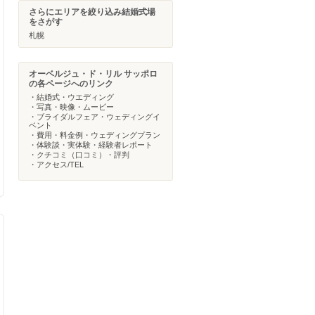
さらにエリアを絞り込み結婚式場
をさがす
札幌
オーベルジュ・ド・リル サッポロ
の各ページへのリンク
・結婚式・ウエディング
・写真・映像・ムービー
・ブライダルフェア・ウェディングイ
ベント
・費用・料金例・ウェディングプラン
・体験談・実体験・経験者レポート
・クチコミ（口コミ）・評判
・アクセス/TEL