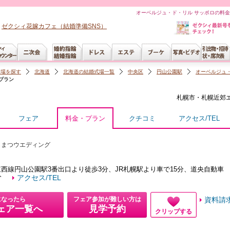
オーベルジュ・ド・リル サッポロの料金
ゼクシィ花嫁カフェ（結婚準備SNS）
会場を探す
北海道
北海道の結婚式場一覧
中央区
円山公園駅
オーベルジュ・
プラン
札幌市・札幌近郊
フェア
料金・プラン
クチコミ
アクセス/TEL
らまつウエディング
西線円山公園駅3番出口より徒歩3分、JR札幌駅より車で15分、道央自動車
分
アクセス/TEL
になったら
フェア参加が難しい方は
資料請
ェア一覧へ
見学予約
クリップする