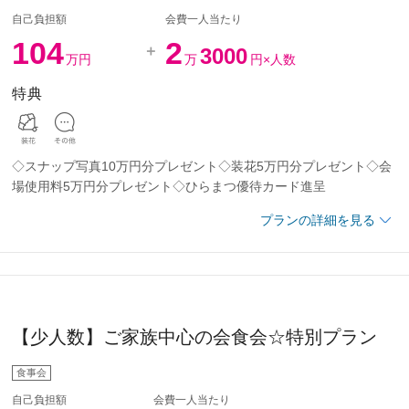
メイク（アテンド付き・リハーサル込）
50%OFF
自己負担額
会費一人当たり
レーター料・マイク・音響使用料
104
2
3000
万円
万
円×人数
に含む 担当コンシェルジュがお近くでサポート
特典
エ特製ウエディングケーキ
50%OFF
ーブル・ゲストテーブル・ブーケ＆ブートニア
◇スナップ写真10万円分プレゼント◇装花5万円分プレゼント◇会
写真（アルバム・全カットデータ付）
60000円OFF
場使用料5万円分プレゼント◇ひらまつ優待カード進呈
0%OFF
料理フルコース、お飲物フリードリンク
プランの詳細を見る
ント :
大人料理2,000円×人数分
オリジナル紙袋
婦 洋装各1点ずつ
料・音響使用料・料飲の10％
0名
(ウェイティングルーム、出席者着替場所、新郎新婦控室)
事前打合せ含む）
でにお申込みのお客様
【少人数】ご家族中心の会食会☆特別プラン
ント :
会場使用料5万円分
使用料
定日）
食事会
メイク(着付け・アテンド・メイクリハーサル含む)
50%OFF
お見積金額です。会費@23,000×人数
自己負担額
会費一人当たり