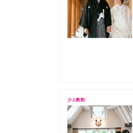
美容着付
新婦ヘア
音響照明
音響オペ
介添料
美容着付
ケーキ
パティシ
装花
メインテ
写真
スナップ
挙式
人前式
5
印刷物
料理・飲物
フランス
プレゼ
引出物
引菓子＆
衣裳
新郎・新
サービス料
会場使用
適用人数
30名〜13
少人数割
控室料
全館貸切
その他含まれるもの
司会者（
申込期間
今月末ま
プレゼ
席料
会場貸切
挙式期間
通年（限
美容着付
新婦ヘア
備考
■40名の