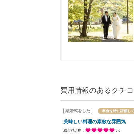
ケーキ
パティシ
装花
ブーケ・
写真
スナップ
挙式
印刷物
料理・飲物
ミシュラ
ます。
引出物
引菓子＆
プレゼ
サービス料
会場使用料
衣裳
適用人数
2名〜10
その他含まれるもの
控室料
申込期間
今月末ま
費用情報のあるクチ
席料
挙式期間
通年
美容着付
備考
※土日祝は
結婚式をした
料金を特に評価し
音響照明
にシーズン
美味しい料理の素敵な雰囲気
介添料
総合満足度：
5.0