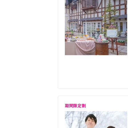
適用人数
30名〜13
期間限定割
申込期間
今月末ま
挙式期間
2027年