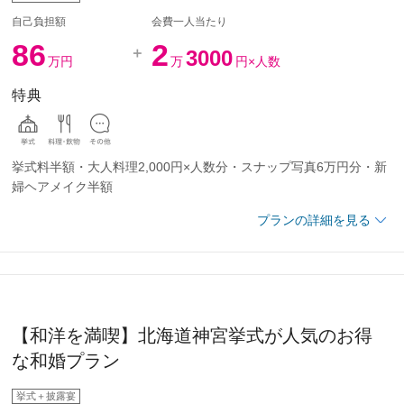
お見積金額です（会費＠23,000）
自己負担額
会費一人当たり
86
2
3000
万円
万
円×人数
特典
挙式料半額・大人料理2,000円×人数分・スナップ写真6万円分・新
婦ヘアメイク半額
プランの詳細を見る
料理フルコース・ウェルカムドリンク・祝杯酒・披露宴中フリード
0名
洋装（新郎1点・新婦1点）
でにお申込みのお客様
【和洋を満喫】北海道神宮挙式が人気のお得
料に含む（待合・出席者着替室・新郎新婦控室あり)
な和婚プラン
2月～2027年3月
料に含む
お見積金額です（会費＠23,000）
挙式＋披露宴