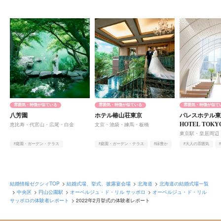
雰囲気・特徴が似ている
雰囲気・特徴が似ている
雰囲気・特徴が似て
八芳園
ホテル椿山荘東京
パレスホテル東京
HOTEL TOK
恵比寿・代官山・広尾・白金
文京・池袋・練馬・板橋
東京駅・皇居周辺
#庭園・ガーデン・テラス
#庭園・ガーデン・テラス
#緑豊か
#大人の雰囲気
#アットホーム
#緑豊か
#ヨーロピアン
結婚情報ゼクシィTOP
結婚式場、挙式、披露宴会場
北海道
北海道の結婚式場一覧
中央区
円山公園駅
オーベルジュ・ド・リル サッポロ
オーベルジュ・ド・リル
サッポロの体験者レポート
2022年2月挙式の体験者レポート