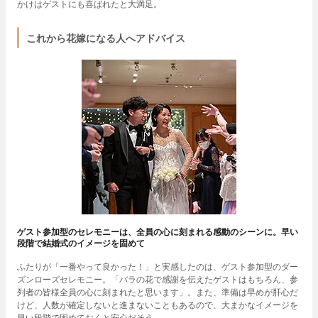
かけはゲストにも喜ばれたと大満足。
これから花嫁になる人へアドバイス
ゲスト参加型のセレモニーは、全員の心に刻まれる感動のシーンに。早い
段階で結婚式のイメージを固めて
ふたりが「一番やって良かった！」と実感したのは、ゲスト参加型のダー
ズンローズセレモニー。「バラの花で感謝を伝えたゲストはもちろん、参
列者の皆様全員の心に刻まれたと思います」。また、準備は早めが肝心だ
けど、人数が確定しないと進まないこともあるので、大まかなイメージを
早い段階で固めておくと安心だそう。