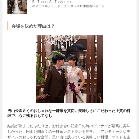
R．T（31）A．T（29）さん
のオーベルジュ・ド・リル サッポロ体験者レポート
会場を決めた理由は？
円山公園近くのおしゃれな一軒家を貸切。美味しさにこだわった上質の料
理で、心に残るおもてなし
結婚が決まったふたりは、お付き合い記念日の時のディナーが最高に美味
しかった、円山公園近くの一軒家レストランを見学。「アンティークなデ
ザインのおしゃれな空間、思い出に残っている美味しい料理、ゲストも主