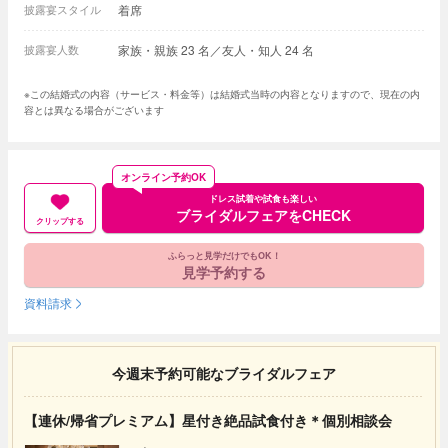
披露宴スタイル
着席
披露宴人数
家族・親族 23 名／友人・知人 24 名
※この結婚式の内容（サービス・料金等）は結婚式当時の内容となりますので、現在の内
容とは異なる場合がございます
オンライン予約OK
ドレス試着や試食も楽しい
ブライダルフェアをCHECK
クリップする
ふらっと見学だけでもOK！
見学予約する
資料請求
今週末予約可能なブライダルフェア
【連休/帰省プレミアム】星付き絶品試食付き＊個別相談会