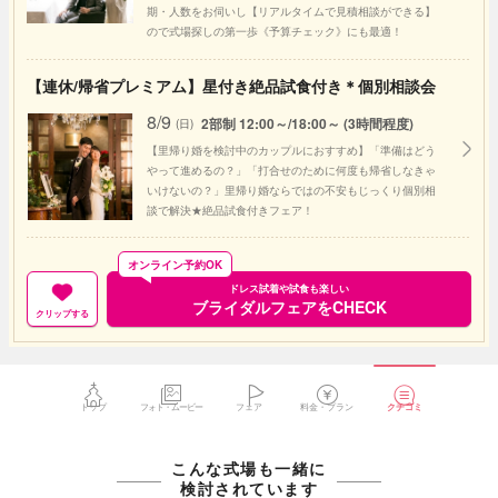
期・人数をお伺いし【リアルタイムで見積相談ができる】
ので式場探しの第一歩《予算チェック》にも最適！
【連休/帰省プレミアム】星付き絶品試食付き＊個別相談会
8/9
2部制 12:00～/18:00～ (3時間程度)
(日)
【里帰り婚を検討中のカップルにおすすめ】「準備はどう
やって進めるの？」「打合せのために何度も帰省しなきゃ
いけないの？」里帰り婚ならではの不安もじっくり個別相
談で解決★絶品試食付きフェア！
オンライン予約OK
ドレス試着や試食も楽しい
ブライダルフェアをCHECK
クリップする
トップ
フォト・ムービー
フェア
料金・プラン
クチコミ
こんな式場も一緒に
検討されています