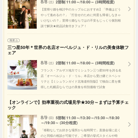
8/8
2部制 11:00～/18:00～ (3時間程度)
(土)
【里帰り婚を検討中のカップルにおすすめ】「準備はどう
やって進めるの？」「打合せのために何度も帰省しなきゃ
いけないの？」里帰り婚ならではの不安もじっくり個別相
談で解決★絶品試食付きフェア！
三つ星50年＊世界の名店オーベルジュ・ド・リルの美食体験フ
ェア
8/8
2部制 11:00～/18:00～ (3時間程度)
(土)
フランス・アルザス地方でミシュラン三つ星50年を誇る名
店「オーベルジュ・ド・リル」本店から受け継ぐスペシャ
リテと【ミシュランガイド北海道特別版】で独自に星を獲
得した札幌店ならではの美食を特別価格で試食
【オンラインで】効率重視の式場見学★30分～まずは予算チェ
ック
8/9
5部制 11:30～/13:30～/15:30～/18:30
(日)
～/19:30～ (30分程度)
「移動なしでお好きな場所から短時間で」直接会場に赴く
のと同様の相談が可能です。ご希望の挙式スタイルや時