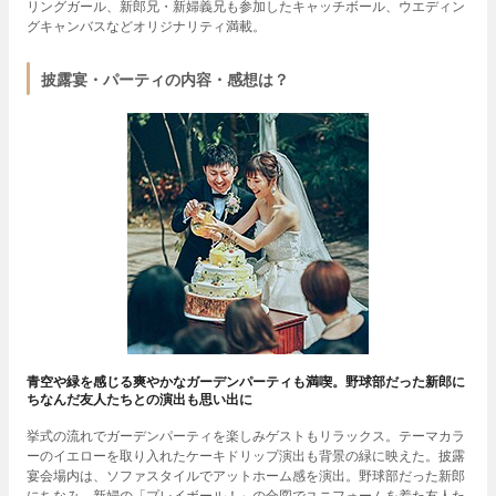
リングガール、新郎兄・新婦義兄も参加したキャッチボール、ウエディン
グキャンバスなどオリジナリティ満載。
披露宴・パーティの内容・感想は？
青空や緑を感じる爽やかなガーデンパーティも満喫。野球部だった新郎に
ちなんだ友人たちとの演出も思い出に
挙式の流れでガーデンパーティを楽しみゲストもリラックス。テーマカラ
ーのイエローを取り入れたケーキドリップ演出も背景の緑に映えた。披露
宴会場内は、ソファスタイルでアットホーム感を演出。野球部だった新郎
にちなみ、新婦の「プレイボール！」の合図でユニフォームを着た友人た