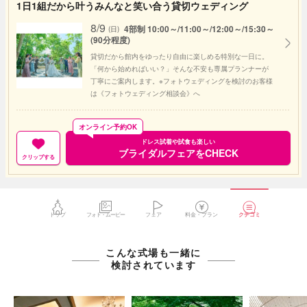
1日1組だから叶うみんなと笑い合う貸切ウェディング
8/9
4部制 10:00～/11:00～/12:00～/15:30～
(日)
(90分程度)
貸切だから館内をゆったり自由に楽しめる特別な一日に。
「何から始めればいい？」そんな不安も専属プランナーが
丁寧にご案内します。※フォトウェディングを検討のお客様
は《フォトウェディング相談会》へ
オンライン予約OK
ドレス試着や試食も楽しい
ブライダルフェアをCHECK
クリップする
トップ
フォト・ムービー
フェア
料金・プラン
クチコミ
こんな式場も一緒に
検討されています