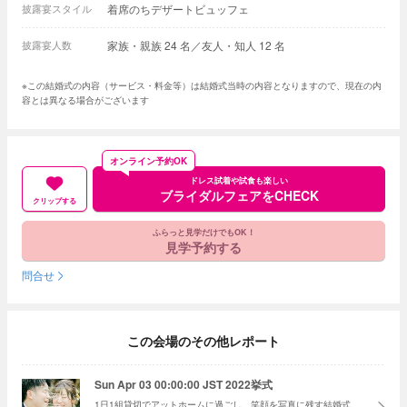
披露宴スタイル
着席のちデザートビュッフェ
披露宴人数
家族・親族 24 名／友人・知人 12 名
※この結婚式の内容（サービス・料金等）は結婚式当時の内容となりますので、現在の内
容とは異なる場合がございます
オンライン予約OK
ドレス試着や試食も楽しい
ブライダルフェアをCHECK
クリップする
ふらっと見学だけでもOK！
見学予約する
問合せ
この会場のその他レポート
Sun Apr 03 00:00:00 JST 2022挙式
1日1組貸切でアットホームに過ごし、笑顔を写真に残す結婚式