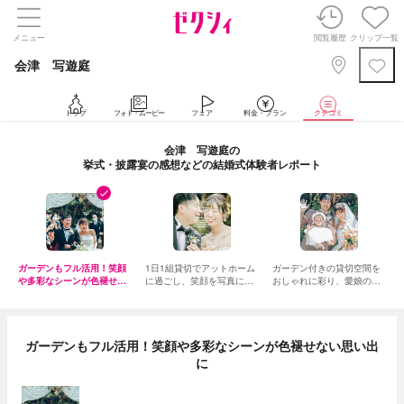
メニュー
閲覧履歴
クリップ一覧
会津 写遊庭
トップ
フォト・ムービー
フェア
料金・プラン
クチコミ
会津 写遊庭の
挙式・披露宴の感想などの結婚式体験者レポート
ガーデンもフル活用！笑顔
1日1組貸切でアットホーム
ガーデン付きの貸切空間を
や多彩なシーンが色褪せな
に過ごし、笑顔を写真に残
おしゃれに彩り、愛娘のお
い思い出に
す結婚式
披露目も！
ガーデンもフル活用！笑顔や多彩なシーンが色褪せない思い出
に