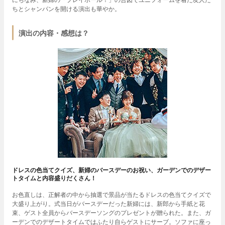
ちとシャンパンを開ける演出も華やか。
演出の内容・感想は？
ドレスの色当てクイズ、新婦のバースデーのお祝い、ガーデンでのデザー
トタイムと内容盛りだくさん！
お色直しは、正解者の中から抽選で景品が当たるドレスの色当てクイズで
大盛り上がり。式当日がバースデーだった新婦には、新郎から手紙と花
束、ゲスト全員からバースデーソングのプレゼントが贈られた。また、ガ
ーデンでのデザートタイムではふたり自らゲストにサーブ。ソファに座っ