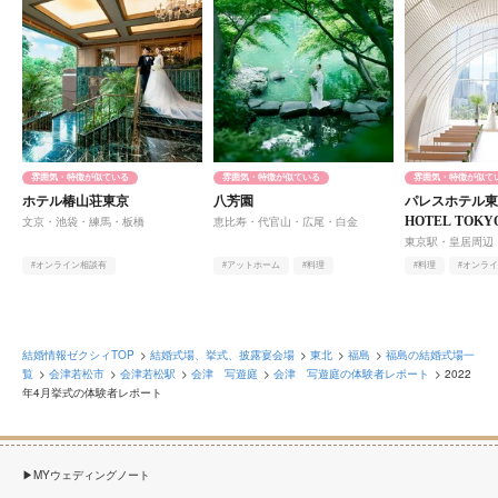
雰囲気・特徴が似ている
雰囲気・特徴が似ている
雰囲気・特徴が似て
ホテル椿山荘東京
八芳園
パレスホテル東京
HOTEL TOK
文京・池袋・練馬・板橋
恵比寿・代官山・広尾・白金
東京駅・皇居周辺
#オンライン相談有
#アットホーム
#料理
#料理
#オンラ
#庭園・ガーデン・テラス
#オンライン相談有
#自然光
#ヨーロピアン
結婚情報ゼクシィTOP
結婚式場、挙式、披露宴会場
東北
福島
福島の結婚式場一
覧
会津若松市
会津若松駅
会津 写遊庭
会津 写遊庭の体験者レポート
2022
年4月挙式の体験者レポート
MYウェディングノート