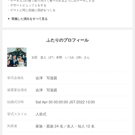
ケーキ入刀の後で取り分けて食べられるように生ケーキにする
デザートビュッフェをする
ゲストと同じ目線に高砂をつくる
実施した演出をすべて見る
ふたりのプロフィール
太田 直人（27）本間 いづみ（28）さん
挙式会場名
会津 写遊庭
披露宴会場名
会津 写遊庭
結婚式日時
Sat Apr 30 00:00:00 JST 2022 13:00
挙式スタイル
人前式
列席者
家族・親族 24 名／友人・知人 12 名