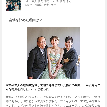
太田 直人（27）本間 いづみ（28）さん
の会津 写遊庭体験者レポート
会場を決めた理由は？
家族や友人の結婚式を通して魅力を感じていた憧れの空間。「私たちもこ
んな写真を残したい！」と思った
新婦の姉や新郎の友人もここで結婚式を叶えており、アットホームで特別
感のあるひと時に惹かれて見学に訪れた。ブライダルフェアでは手作りキ
ャンドルなどのクラフト体験を楽しんだり、リニューアルしたばかりの会