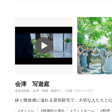
会津 写遊庭
会津若松駅（会津・磐梯・猪苗代）／式場・ゲストハウス
緑と開放感に溢れる貸切邸宅で、大切な人たちと
#オシャレ
#特徴的な演出
#アットホーム
#料理