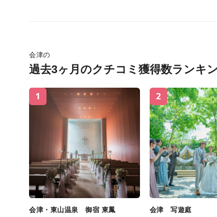
会津の
過去3ヶ月のクチコミ獲得数ランキ
1
2
会津・東山温泉 御宿 東鳳
会津 写遊庭