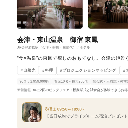
会津・東山温泉 御宿 東鳳
JR会津若松駅（会津・磐梯・猪苗代）／ホテル
“食×温泉”の東鳳で癒しのおもてなし。会津の絶
#自然光
#料理
#プロジェクションマッピング
#
90名：2,959,000円
着席10名～最大250名
教会式・人前式・神前
新着情報
年に2回のビッグフェア！模擬挙式と試食会が体験できるお得な
8/8
09:50～18:00
土
【当日成約でブライズルーム宿泊プレゼント