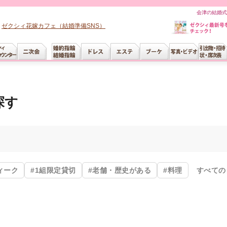
会津の結婚式
ゼクシィ花嫁カフェ（結婚準備SNS）
探す
ィーク
#1組限定貸切
#老舗・歴史がある
#料理
すべての