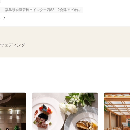
式
福島県会津若松市インター西82－2会津アピオ内
）
ウェディング