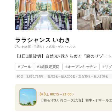
ララシャンス いわき
JRいわき駅（浜通り）／式場・ゲストハウス
【1日1組貸切】自然光×緑きらめく『森のリゾー
#プール
#1組限定貸切
#オープンキッチン
#リ
90名：2,825,724円
着席2名～最大200名・立食30名～最大350名
8/8
08:15～21:00
土
【和＆洋3万円コース試食】和牛×オマール