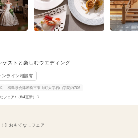
景をゲストと楽しむウエディング
オンライン相談有
式
福島県会津若松市東山町大字石山字院内706
フェア♪（8/4更新）
！】おもてなしフェア