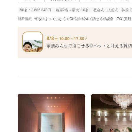
90名：2,686,840円
着席2名～最大110名
教会式・人前式・神前
新着情報
何も決まっていなくてOK◎自然体で話せる相談会（7/31更新
8/8
10:00～17:30
土
家族みんなで過ごせる◎ペットと叶える貸切