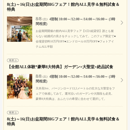
8(土)～16(日)お盆期間BIGフェア！館内ALL見学＆無料試食＆
特典
8/8
4部制 10:00～/12:00～/14:00～/16:00～ (3時
(土)
間程度)
お盆期間開催の館内ALL見学フェア【1日1組貸切】誰とも被
らない結婚式の良さをチェックしてみて。このフェア限定で■
会場貸切料10万円OFF■エンドロール10万円OFF■フォトアイ
テムALL半額
【全館ALL体験*豪華8大特典】ガーデン×大聖堂×絶品試食
8/8
4部制 10:00～/12:00～/14:00～/16:00～ (3時
(土)
間程度)
天井高9ｍ、バージンロード13,5メートルの壮大な大聖堂をフ
ェアで体感してみて。運河沿いのガーデンや大階段も必見。
豪華8大特典は、おふたりの希望に合わせて選択して。
8(土)～16(日)お盆期間BIGフェア！館内ALL見学＆無料試食＆
特典