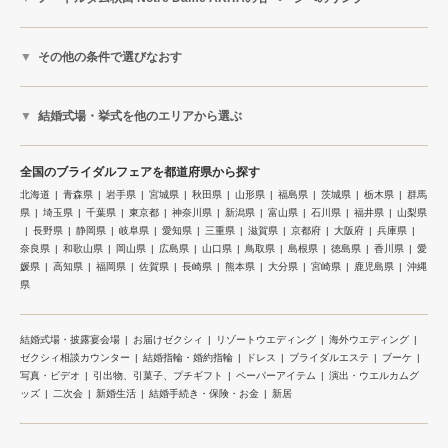
その他の条件で選びなおす
結婚式場・挙式を他のエリアから選ぶ
全国のブライダルフェアを都道府県から探す
北海道
青森県
岩手県
宮城県
秋田県
山形県
福島県
茨城県
栃木県
群馬
県
埼玉県
千葉県
東京都
神奈川県
新潟県
富山県
石川県
福井県
山梨県
長野県
静岡県
岐阜県
愛知県
三重県
滋賀県
京都府
大阪府
兵庫県
奈良県
和歌山県
岡山県
広島県
山口県
鳥取県
島根県
徳島県
香川県
愛
媛県
高知県
福岡県
佐賀県
長崎県
熊本県
大分県
宮崎県
鹿児島県
沖縄
県
結婚式場・披露宴会場
お届けゼクシィ
リゾートウエディング
海外ウエディング
ゼクシィ相談カウンター
結婚指輪・婚約指輪
ドレス
ブライダルエステ
ブーケ
写真・ビデオ
引出物、引菓子、プチギフト
ペーパーアイテム
演出・ウエルカムグ
ッズ
二次会
新婚生活
結婚手続き・保険・お金
新居