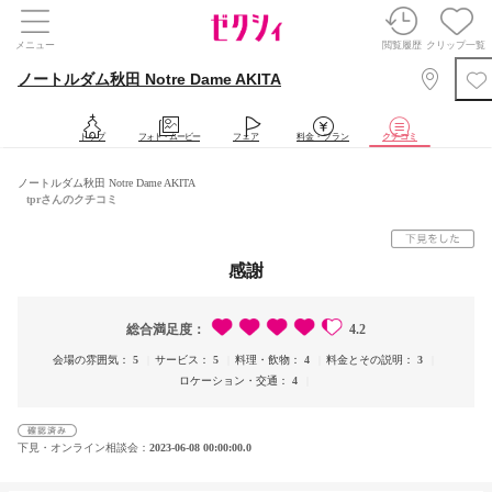
メニュー
閲覧履歴
クリップ一覧
ノートルダム秋田 Notre Dame AKITA
トップ
フォト・ムービー
フェア
料金・プラン
クチコミ
ノートルダム秋田 Notre Dame AKITA
tprさんのクチコミ
感謝
総合満足度
4.2
会場の雰囲気
5
サービス
5
料理・飲物
4
料金とその説明
3
ロケーション・交通
4
下見・オンライン相談会
2023-06-08 00:00:00.0