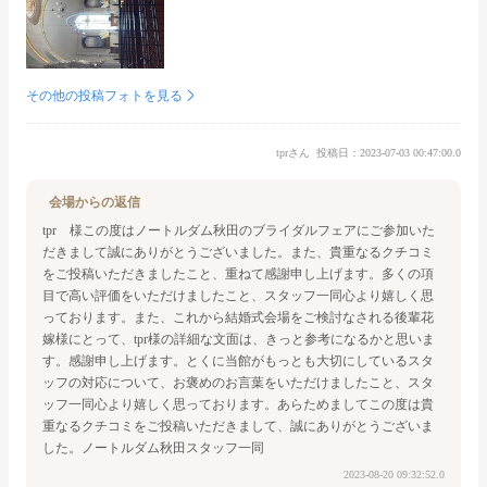
その他の投稿フォトを見る
tprさん
投稿日：2023-07-03 00:47:00.0
会場からの返信
tpr 様
この度はノートルダム秋田のブライダルフェアにご参加いた
だきまして誠にありがとうございました。
また、貴重なるクチコミ
をご投稿いただきましたこと、重ねて感謝申し上げます。
多くの項
目で高い評価をいただけましたこと、スタッフ一同心より嬉しく思
っております。
また、これから結婚式会場をご検討なされる後輩花
嫁様にとって、
tpr様の詳細な文面は、きっと参考になるかと思いま
す。感謝申し上げます。
とくに当館がもっとも大切にしているスタ
ッフの対応について、お褒めのお言葉をいただけましたこと、
スタ
ッフ一同心より嬉しく思っております。
あらためましてこの度は貴
重なるクチコミをご投稿いただきまして、
誠にありがとうございま
した。
ノートルダム秋田
スタッフ一同
2023-08-20 09:32:52.0