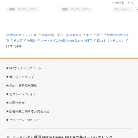
茨城県北・県央
#庭園・ガーデン・テラス
#庭園・ガーデン・テラス
#アットホーム
#オンライン相談有
#ヨーロピアン
#アットホーム
#料理
#オンライン相談有
結婚情報ゼクシィTOP
結婚式場、挙式、披露宴会場
東北
秋田
秋田の結婚式場一
覧
秋田市
秋田駅
ノートルダム秋田 Notre Dame AKITA
口コミ（クチコミ）
口コミ詳細
MYウェディングノート
気になるクリップ
予約・資料請求履歴
ゼクシィ PCサイト
お問合わせ
広告掲載に関するお問合わせ
プライバシーポリシー
ノートルダム秋田 Notre Dame AKITAの各ページへのリンク