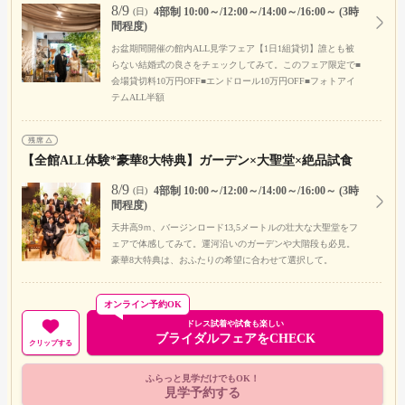
8/9
4部制 10:00～/12:00～/14:00～/16:00～ (3時
(日)
間程度)
お盆期間開催の館内ALL見学フェア【1日1組貸切】誰とも被
らない結婚式の良さをチェックしてみて。このフェア限定で■
会場貸切料10万円OFF■エンドロール10万円OFF■フォトアイ
テムALL半額
【全館ALL体験*豪華8大特典】ガーデン×大聖堂×絶品試食
8/9
4部制 10:00～/12:00～/14:00～/16:00～ (3時
(日)
間程度)
天井高9ｍ、バージンロード13,5メートルの壮大な大聖堂をフ
ェアで体感してみて。運河沿いのガーデンや大階段も必見。
豪華8大特典は、おふたりの希望に合わせて選択して。
オンライン予約OK
ドレス試着や試食も楽しい
ブライダルフェアをCHECK
クリップする
ふらっと見学だけでもOK！
見学予約する