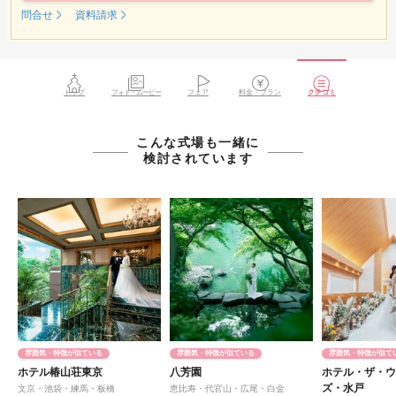
問合せ
資料請求
トップ
フォト・ムービー
フェア
料金・プラン
クチコミ
こんな式場も一緒に
検討されています
雰囲気・特徴が似ている
雰囲気・特徴が似ている
雰囲気・特徴が似て
ホテル椿山荘東京
八芳園
ホテル・ザ・
ズ・水戸
文京・池袋・練馬・板橋
恵比寿・代官山・広尾・白金