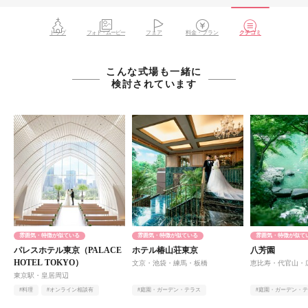
トップ
フォト・ムービー
フェア
料金・プラン
クチコミ
こんな式場も一緒に
検討されています
雰囲気・特徴が似ている
雰囲気・特徴が似ている
雰囲気・特徴が似て
パレスホテル東京（PALACE
ホテル椿山荘東京
八芳園
HOTEL TOKYO）
文京・池袋・練馬・板橋
恵比寿・代官山・
東京駅・皇居周辺
#料理
#オンライン相談有
#庭園・ガーデン・テラス
#庭園・ガーデン・
#自然光
#オンライン相談有
#ヨーロピアン
#アットホーム