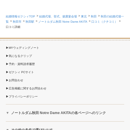
結婚情報ゼクシィTOP
結婚式場、挙式、披露宴会場
東北
秋田
秋田の結婚式場一
覧
秋田市
秋田駅
ノートルダム秋田 Notre Dame AKITA
口コミ（クチコミ）
口コミ詳細
MYウェディングノート
気になるクリップ
予約・資料請求履歴
ゼクシィ PCサイト
お問合わせ
広告掲載に関するお問合わせ
プライバシーポリシー
ノートルダム秋田 Notre Dame AKITAの各ページへのリンク
その他の条件で選びなおす