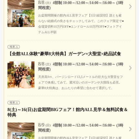
8/8
4部制 10:00～/12:00～/14:00～/16:00～ (3時
(土)
間程度)
お盆期間開催の館内ALL見学フェア【1日1組貸切】誰とも被
らない結婚式の良さをチェックしてみて。このフェア限定で■
会場貸切料10万円OFF■エンドロール10万円OFF■フォトアイ
テムALL半額
【全館ALL体験*豪華8大特典】ガーデン×大聖堂×絶品試食
8/8
4部制 10:00～/12:00～/14:00～/16:00～ (3時
(土)
間程度)
天井高9ｍ、バージンロード13,5メートルの壮大な大聖堂をフ
ェアで体感してみて。運河沿いのガーデンや大階段も必見。
豪華8大特典は、おふたりの希望に合わせて選択して。
8(土)～16(日)お盆期間BIGフェア！館内ALL見学＆無料試食＆
特典
8/9
4部制 10:00～/12:00～/14:00～/16:00～ (3時
(日)
間程度)
お盆期間開催の館内ALL見学フェア【1日1組貸切】誰とも被