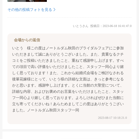
その他の投稿フォトを見る
いとうさん
投稿日：2023-06-18 16:41:47.0
会場からの返信
いとう 様
この度はノートルダム秋田のブライダルフェアにご参加
いただきまして誠にありがとうございました。
また、貴重なるクチ
コミをご投稿いただきましたこと、重ねて感謝申し上げます。
すべ
ての項目で高い評価をいただけましたこと、スタッフ一同心より嬉
しく思っております！
また、これから結婚式会場をご検討なされる
後輩花嫁様にとって、
いとう様の詳細な文面は、きっと参考になる
かと思います。感謝申し上げます。
とくに当館の大聖堂について、
詳細な内容、およびお褒めのお言葉をいただけましたこと、
スタッ
フ一同心より嬉しく思っております。
よろしければぜひまた当館に
立ち寄ってくださいね！
あらためましてこの度はありがとうござい
ました。
ノートルダム秋田
スタッフ一同
2023-08-17 10:18:21.0