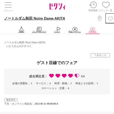
メニュー
閲覧履歴
クリップ一覧
ノートルダム秋田 Notre Dame AKITA
トップ
フォト・ムービー
フェア
料金・プラン
クチコミ
ノートルダム秋田 Notre Dame AKITA
いとうさんのクチコミ
ゲスト目線でのフェア
総合満足度
4.6
会場の雰囲気
5
サービス
4
料理・飲物
5
料金とその説明
5
ロケーション・交通
4
下見・オンライン相談会
2023-06-11 00:00:00.0