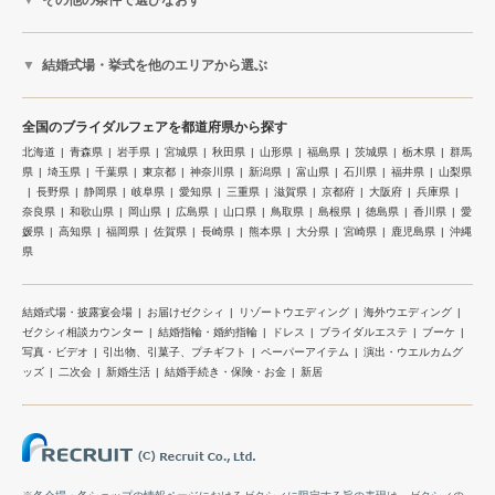
結婚式場・挙式を他のエリアから選ぶ
全国のブライダルフェアを都道府県から探す
北海道
青森県
岩手県
宮城県
秋田県
山形県
福島県
茨城県
栃木県
群馬
県
埼玉県
千葉県
東京都
神奈川県
新潟県
富山県
石川県
福井県
山梨県
長野県
静岡県
岐阜県
愛知県
三重県
滋賀県
京都府
大阪府
兵庫県
奈良県
和歌山県
岡山県
広島県
山口県
鳥取県
島根県
徳島県
香川県
愛
媛県
高知県
福岡県
佐賀県
長崎県
熊本県
大分県
宮崎県
鹿児島県
沖縄
県
結婚式場・披露宴会場
お届けゼクシィ
リゾートウエディング
海外ウエディング
ゼクシィ相談カウンター
結婚指輪・婚約指輪
ドレス
ブライダルエステ
ブーケ
写真・ビデオ
引出物、引菓子、プチギフト
ペーパーアイテム
演出・ウエルカムグ
ッズ
二次会
新婚生活
結婚手続き・保険・お金
新居