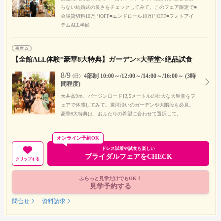
らない結婚式の良さをチェックしてみて。このフェア限定で■
会場貸切料10万円OFF■エンドロール10万円OFF■フォトアイ
テムALL半額
【全館ALL体験*豪華8大特典】ガーデン×大聖堂×絶品試食
8/9
4部制 10:00～/12:00～/14:00～/16:00～ (3時
(日)
間程度)
天井高9ｍ、バージンロード13,5メートルの壮大な大聖堂をフ
ェアで体感してみて。運河沿いのガーデンや大階段も必見。
豪華8大特典は、おふたりの希望に合わせて選択して。
オンライン予約OK
ドレス試着や試食も楽しい
ブライダルフェアをCHECK
クリップする
ふらっと見学だけでもOK！
見学予約する
問合せ
資料請求