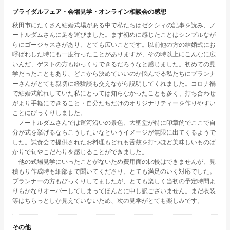
ブライダルフェア・会場見学・オンライン相談会の感想
秋田市にたくさん結婚式場がある中で私たちはゼクシィの記事を読み、ノ
ートルダムさんに足を運びました。まず初めに感じたことはシンプルなが
らにゴージャスさがあり、とても広いことです。以前他の方の結婚式にお
呼ばれした時にも一度行ったことがありますが、その時以上にこんなに広
いんだ、ゲストの方もゆっくりできるだろうなと感じました。初めての見
学だったこともあり、どこから決めていいのか悩んでる私たちにプランナ
ーさんがとても親切に経験談も交えながら説明してくれました。コロナ禍
で結婚式離れしていた私にとっては知らなかったことも多く、打ち合わせ
がより手軽にできること・自分たちだけのオリジナリティーを作りやすい
ことにびっくりしました。
ノートルダムさんでは運河沿いの景色、大聖堂が特に印章的でここで自
分が式を挙げるならこうしたいなというイメージが無限に出てくるようで
した。試食会で提供されたお料理もどれも舌鼓を打つほど美味しいものば
かりで旬やこだわりを感じることができました。
他の式場見学にいったことがないため費用面の比較はできませんが、見
積もり作成時も細部まで聞いてくださり、とても満足のいく対応でした。
プランナーの方もびっくりしてましたが、とても楽しく当初の予定時間よ
りもかなりオーバーしてしまってほんとに申し訳ございません。まだ衣装
等はちらっとしか見えていないため、次の見学がとても楽しみです。
その他