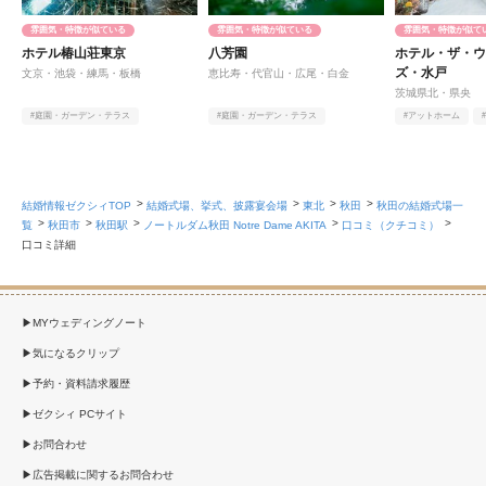
雰囲気・特徴が似ている
雰囲気・特徴が似ている
雰囲気・特徴が似て
ホテル椿山荘東京
八芳園
ホテル・ザ・
ズ・水戸
文京・池袋・練馬・板橋
恵比寿・代官山・広尾・白金
茨城県北・県央
#庭園・ガーデン・テラス
#庭園・ガーデン・テラス
#アットホーム
#オンライン相談有
#ヨーロピアン
#アットホーム
#料理
#オンライン相談有
結婚情報ゼクシィTOP
結婚式場、挙式、披露宴会場
東北
秋田
秋田の結婚式場一
覧
秋田市
秋田駅
ノートルダム秋田 Notre Dame AKITA
口コミ（クチコミ）
口コミ詳細
MYウェディングノート
気になるクリップ
予約・資料請求履歴
ゼクシィ PCサイト
お問合わせ
広告掲載に関するお問合わせ