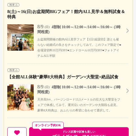
8(土)～16(日)お盆期間BIGフェア！館内ALL見学＆無料試食＆
特典
8/9
4部制 10:00～/12:00～/14:00～/16:00～ (3時
(日)
間程度)
お盆期間開催の館内ALL見学フェア【1日1組貸切】誰とも被
らない結婚式の良さをチェックしてみて。このフェア限定で■
会場貸切料10万円OFF■エンドロール10万円OFF■フォトアイ
テムALL半額
【全館ALL体験*豪華8大特典】ガーデン×大聖堂×絶品試食
8/9
4部制 10:00～/12:00～/14:00～/16:00～ (3時
(日)
間程度)
天井高9ｍ、バージンロード13,5メートルの壮大な大聖堂をフ
ェアで体感してみて。運河沿いのガーデンや大階段も必見。
豪華8大特典は、おふたりの希望に合わせて選択して。
オンライン予約OK
ドレス試着や試食も楽しい