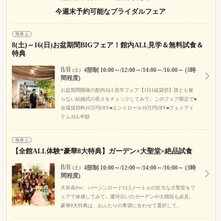
今週末予約可能なブライダルフェア
8(土)～16(日)お盆期間BIGフェア！館内ALL見学＆無料試食＆
特典
8/8
4部制 10:00～/12:00～/14:00～/16:00～ (3時
(土)
間程度)
お盆期間開催の館内ALL見学フェア【1日1組貸切】誰とも被
らない結婚式の良さをチェックしてみて。このフェア限定で■
会場貸切料10万円OFF■エンドロール10万円OFF■フォトアイ
テムALL半額
【全館ALL体験*豪華8大特典】ガーデン×大聖堂×絶品試食
8/8
4部制 10:00～/12:00～/14:00～/16:00～ (3時
(土)
間程度)
天井高9ｍ、バージンロード13,5メートルの壮大な大聖堂をフ
ェアで体感してみて。運河沿いのガーデンや大階段も必見。
豪華8大特典は、おふたりの希望に合わせて選択して。