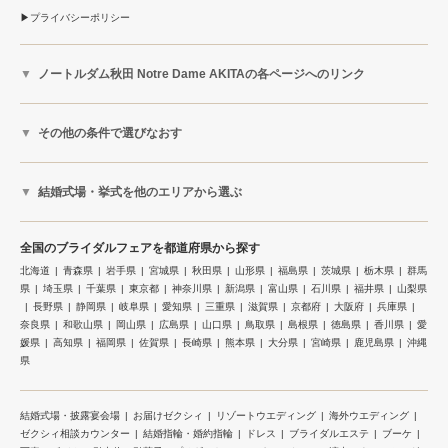
プライバシーポリシー
ノートルダム秋田 Notre Dame AKITAの各ページへのリンク
その他の条件で選びなおす
結婚式場・挙式を他のエリアから選ぶ
全国のブライダルフェアを都道府県から探す
北海道
青森県
岩手県
宮城県
秋田県
山形県
福島県
茨城県
栃木県
群馬
県
埼玉県
千葉県
東京都
神奈川県
新潟県
富山県
石川県
福井県
山梨県
長野県
静岡県
岐阜県
愛知県
三重県
滋賀県
京都府
大阪府
兵庫県
奈良県
和歌山県
岡山県
広島県
山口県
鳥取県
島根県
徳島県
香川県
愛
媛県
高知県
福岡県
佐賀県
長崎県
熊本県
大分県
宮崎県
鹿児島県
沖縄
県
結婚式場・披露宴会場
お届けゼクシィ
リゾートウエディング
海外ウエディング
ゼクシィ相談カウンター
結婚指輪・婚約指輪
ドレス
ブライダルエステ
ブーケ