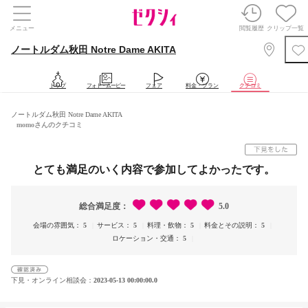
メニュー
閲覧履歴
クリップ一覧
ノートルダム秋田 Notre Dame AKITA
トップ
フォト・ムービー
フェア
料金・プラン
クチコミ
ノートルダム秋田 Notre Dame AKITA
momoさんのクチコミ
とても満足のいく内容で参加してよかったです。
総合満足度
5.0
会場の雰囲気
5
サービス
5
料理・飲物
5
料金とその説明
5
ロケーション・交通
5
下見・オンライン相談会
2023-05-13 00:00:00.0