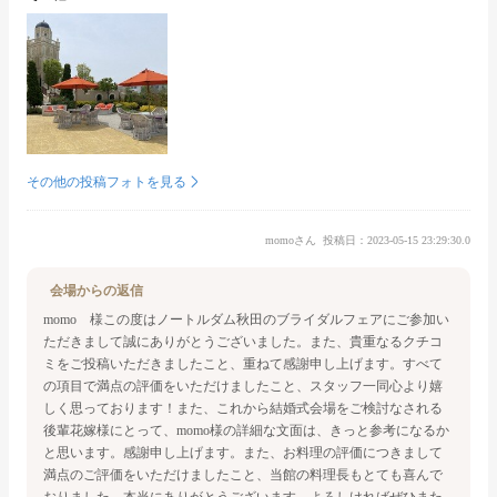
その他の投稿フォトを見る
momoさん
投稿日：2023-05-15 23:29:30.0
会場からの返信
momo 様
この度はノートルダム秋田のブライダルフェアにご参加い
ただきまして誠にありがとうございました。
また、貴重なるクチコ
ミをご投稿いただきましたこと、重ねて感謝申し上げます。
すべて
の項目で満点の評価をいただけましたこと、スタッフ一同心より嬉
しく思っております！
また、これから結婚式会場をご検討なされる
後輩花嫁様にとって、
momo様の詳細な文面は、きっと参考になるか
と思います。感謝申し上げます。
また、お料理の評価につきまして
満点のご評価をいただけましたこと、
当館の料理長もとても喜んで
おりました。本当にありがとうございます。
よろしければぜひまた