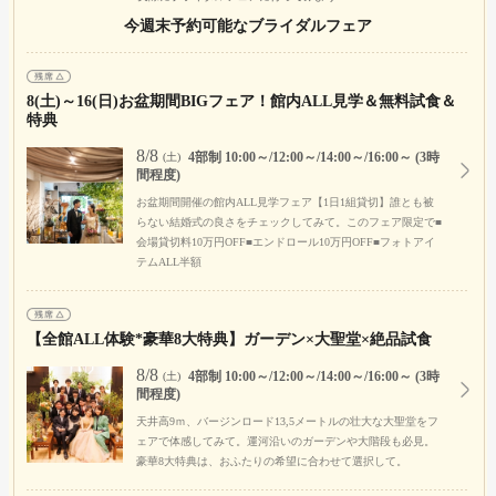
今週末予約可能なブライダルフェア
8(土)～16(日)お盆期間BIGフェア！館内ALL見学＆無料試食＆
特典
8/8
4部制 10:00～/12:00～/14:00～/16:00～ (3時
(土)
間程度)
お盆期間開催の館内ALL見学フェア【1日1組貸切】誰とも被
らない結婚式の良さをチェックしてみて。このフェア限定で■
会場貸切料10万円OFF■エンドロール10万円OFF■フォトアイ
テムALL半額
【全館ALL体験*豪華8大特典】ガーデン×大聖堂×絶品試食
8/8
4部制 10:00～/12:00～/14:00～/16:00～ (3時
(土)
間程度)
天井高9ｍ、バージンロード13,5メートルの壮大な大聖堂をフ
ェアで体感してみて。運河沿いのガーデンや大階段も必見。
豪華8大特典は、おふたりの希望に合わせて選択して。