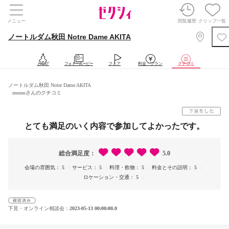
メニュー
閲覧履歴
クリップ一覧
ノートルダム秋田 Notre Dame AKITA
トップ
フォト・ムービー
フェア
料金・プラン
クチコミ
ノートルダム秋田 Notre Dame AKITA
momoさんのクチコミ
とても満足のいく内容で参加してよかったです。
総合満足度
5.0
会場の雰囲気
5
サービス
5
料理・飲物
5
料金とその説明
5
ロケーション・交通
5
下見・オンライン相談会
2023-05-13 00:00:00.0