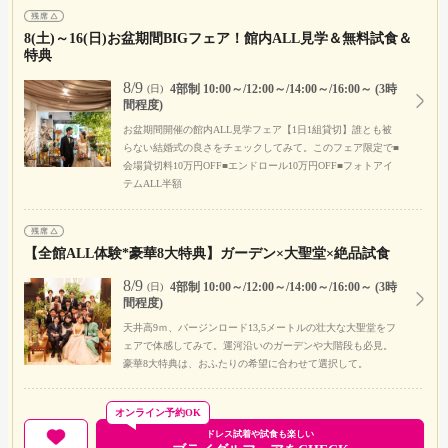
8(土)～16(日)お盆期間BIGフェア！館内ALL見学＆無料試食＆
特典
8/9
4部制 10:00～/12:00～/14:00～/16:00～ (3時
(日)
間程度)
お盆期間開催の館内ALL見学フェア【1日1組貸切】誰とも被
らない結婚式の良さをチェックしてみて。このフェア限定で■
会場貸切料10万円OFF■エンドロール10万円OFF■フォトアイ
テムALL半額
【全館ALL体験*豪華8大特典】ガーデン×大聖堂×絶品試食
8/9
4部制 10:00～/12:00～/14:00～/16:00～ (3時
(日)
間程度)
天井高9ｍ、バージンロード13,5メートルの壮大な大聖堂をフ
ェアで体感してみて。運河沿いのガーデンや大階段も必見。
豪華8大特典は、おふたりの希望に合わせて選択して。
オンライン予約OK
ドレス試着や試食も楽しい