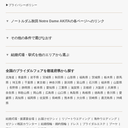
プライバシーポリシー
ノートルダム秋田 Notre Dame AKITAの各ページへのリンク
その他の条件で選びなおす
結婚式場・挙式を他のエリアから選ぶ
全国のブライダルフェアを都道府県から探す
北海道
青森県
岩手県
宮城県
秋田県
山形県
福島県
茨城県
栃木県
群馬
県
埼玉県
千葉県
東京都
神奈川県
新潟県
富山県
石川県
福井県
山梨県
長野県
静岡県
岐阜県
愛知県
三重県
滋賀県
京都府
大阪府
兵庫県
奈良県
和歌山県
岡山県
広島県
山口県
鳥取県
島根県
徳島県
香川県
愛
媛県
高知県
福岡県
佐賀県
長崎県
熊本県
大分県
宮崎県
鹿児島県
沖縄
県
結婚式場・披露宴会場
お届けゼクシィ
リゾートウエディング
海外ウエディング
ゼクシィ相談カウンター
結婚指輪・婚約指輪
ドレス
ブライダルエステ
ブーケ