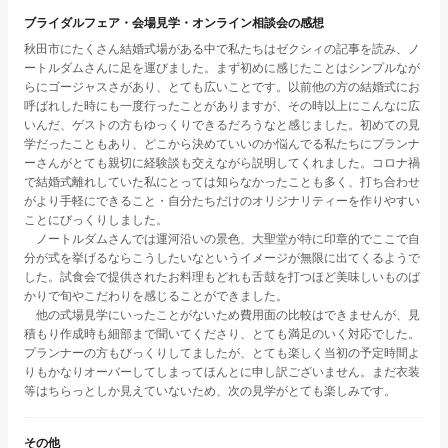
ブライダルフェア・会場見学・オンライン相談会の感想
秋田市にたくさん結婚式場がある中で私たちはゼクシィの記事を読み、ノ
ートルダムさんに足を運びました。まず初めに感じたことはシンプルなが
らにゴージャスさがあり、とても広いことです。以前他の方の結婚式にお
呼ばれした時にも一度行ったことがありますが、その時以上にこんなに広
いんだ、ゲストの方もゆっくりできるだろうなと感じました。初めての見
学だったこともあり、どこから決めていいのか悩んでる私たちにプランナ
ーさんがとても親切に経験談も交えながら説明してくれました。コロナ禍
で結婚式離れしていた私にとっては知らなかったことも多く、打ち合わせ
がより手軽にできること・自分たちだけのオリジナリティーを作りやすい
ことにびっくりしました。
ノートルダムさんでは運河沿いの景色、大聖堂が特に印章的でここで自
分が式を挙げるならこうしたいなというイメージが無限に出てくるようで
した。試食会で提供されたお料理もどれも舌鼓を打つほど美味しいものば
かりで旬やこだわりを感じることができました。
他の式場見学にいったことがないため費用面の比較はできませんが、見
積もり作成時も細部まで聞いてくださり、とても満足のいく対応でした。
プランナーの方もびっくりしてましたが、とても楽しく当初の予定時間よ
りもかなりオーバーしてしまってほんとに申し訳ございません。まだ衣装
等はちらっとしか見えていないため、次の見学がとても楽しみです。
その他