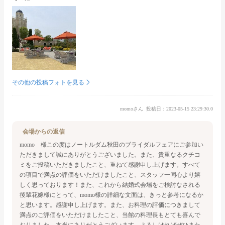
その他の投稿フォトを見る
momoさん
投稿日：2023-05-15 23:29:30.0
会場からの返信
momo 様
この度はノートルダム秋田のブライダルフェアにご参加い
ただきまして誠にありがとうございました。
また、貴重なるクチコ
ミをご投稿いただきましたこと、重ねて感謝申し上げます。
すべて
の項目で満点の評価をいただけましたこと、スタッフ一同心より嬉
しく思っております！
また、これから結婚式会場をご検討なされる
後輩花嫁様にとって、
momo様の詳細な文面は、きっと参考になるか
と思います。感謝申し上げます。
また、お料理の評価につきまして
満点のご評価をいただけましたこと、
当館の料理長もとても喜んで
おりました。本当にありがとうございます。
よろしければぜひまた