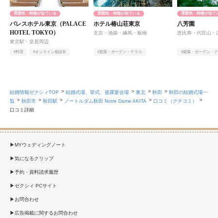
雰囲気・特徴が似ている
雰囲気・特徴が似ている
雰囲気・特徴が似て
パレスホテル東京（PALACE
ホテル椿山荘東京
八芳園
HOTEL TOKYO）
文京・池袋・練馬・板橋
恵比寿・代官山・
東京駅・皇居周辺
#料理
#オンライン相談有
#庭園・ガーデン・テラス
#庭園・ガーデン・
#自然光
#オンライン相談有
#ヨーロピアン
#アットホーム
結婚情報ゼクシィTOP
結婚式場、挙式、披露宴会場
東北
秋田
秋田の結婚式場一
覧
秋田市
秋田駅
ノートルダム秋田 Notre Dame AKITA
口コミ（クチコミ）
口コミ詳細
MYウェディングノート
気になるクリップ
予約・資料請求履歴
ゼクシィ PCサイト
お問合わせ
広告掲載に関するお問合わせ