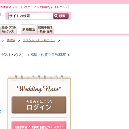
ーの体験者レポート -ウエディング情報なら【ゼクシィ】
鳥栖駅
ララシャンス ベルアミー
・ゲストハウス
） （
福岡・佐賀９月号332P
）
求