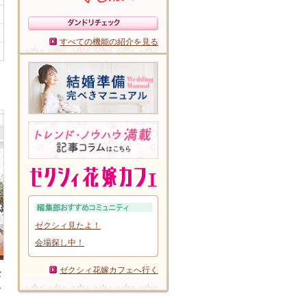
すべての機能の紹介を見る
ゼクシィ見たよ！
会場探し中！
ゼクシィ花嫁カフェへ行く
な
ス