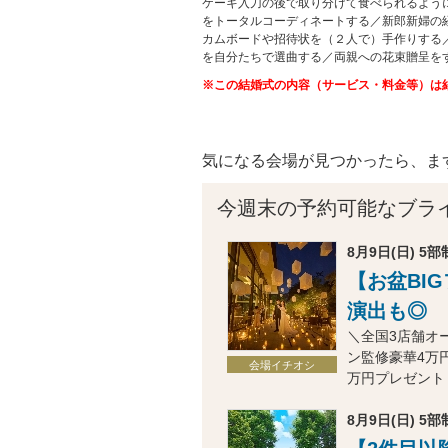
ケーキ入刀の後で取り分けて食べられるよう
をトータルコーディネートする／新郎新婦の
カムボードや招待状を（２人で）手作りする
を自分たちで選曲する／両親への花束贈呈を
※この結婚式の内容（サービス・料金等）は
気になる会場が見つかったら、ま
今週末の予約可能なブラ
8月9日(日) 5部制
【お盆BI
演出も◎
＼全国3店舗オ
ン監修豪華4万円
会場イチオシ
万円プレゼント
8月9日(日) 5部制