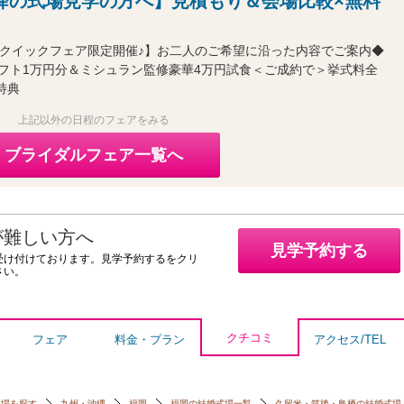
降の式場見学の方へ】見積もり＆会場比較×無料
～クイックフェア限定開催♪】お二人のご希望に沿った内容でご案内◆
フト1万円分＆ミシュラン監修豪華4万円試食＜ご成約で＞挙式料全
特典
上記以外の日程のフェアをみる
ブライダルフェア一覧へ
が難しい方へ
見学予約する
受け付けております。見学予約するをクリ
さい。
クチコミ
フェア
料金・プラン
アクセス/TEL
会場を探す
九州・沖縄
福岡
福岡の結婚式場一覧
久留米・筑後・鳥栖の結婚式場