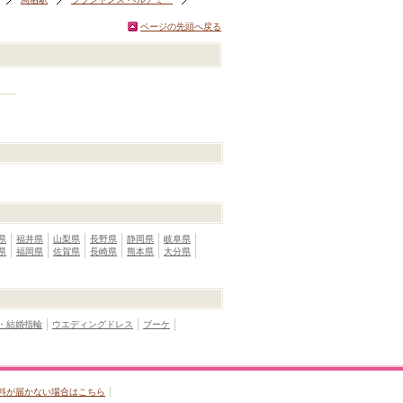
ページの先頭へ戻る
県
福井県
山梨県
長野県
静岡県
岐阜県
県
福岡県
佐賀県
長崎県
熊本県
大分県
・結婚指輪
ウエディングドレス
ブーケ
料が届かない場合はこちら