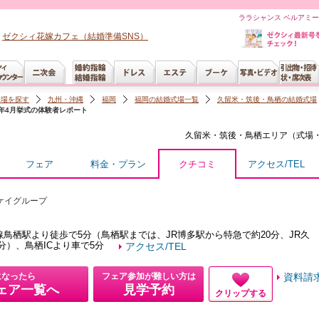
ララシャンス ベルアミ
ゼクシィ花嫁カフェ（結婚準備SNS）
会場を探す
九州・沖縄
福岡
福岡の結婚式場一覧
久留米・筑後・鳥栖の結婚式場
1年4月挙式の体験者レポート
久留米・筑後・鳥栖
エリア（
式場
フェア
料金・プラン
クチコミ
アクセス/TEL
ケイグループ
線鳥栖駅より徒歩で5分（鳥栖駅までは、JR博多駅から特急で約20分、JR久
分）、鳥栖ICより車で5分
アクセス/TEL
になったら
フェア参加が難しい方は
資料請
ェア一覧へ
見学予約
クリップする