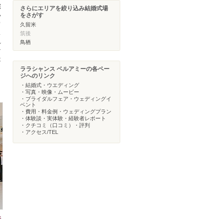
宅
さらにエリアを絞り込み結婚式場
い
をさがす
ワ
久留米
ス
筑後
れ
鳥栖
ケ
は
ララシャンス ベルアミーの各ペー
ジへのリンク
・結婚式・ウエディング
・写真・映像・ムービー
・ブライダルフェア・ウェディングイ
ベント
・費用・料金例・ウェディングプラン
・体験談・実体験・経験者レポート
・クチコミ（口コミ）・評判
・アクセス/TEL
行