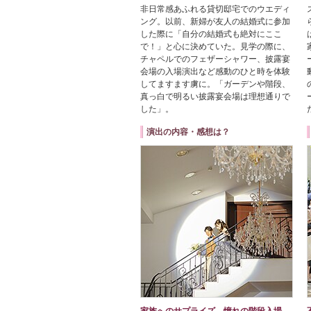
非日常感あふれる貸切邸宅でのウエディ
ング。以前、新婦が友人の結婚式に参加
した際に「自分の結婚式も絶対にここ
で！」と心に決めていた。見学の際に、
チャペルでのフェザーシャワー、披露宴
会場の入場演出など感動のひと時を体験
してますます虜に。「ガーデンや階段、
真っ白で明るい披露宴会場は理想通りで
した」。
演出の内容・感想は？
家族へのサプライズ、憧れの階段入場、