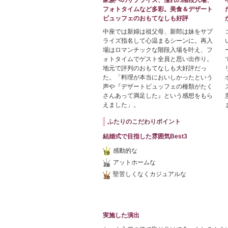
フォトタイムなど多彩。美食＆デザート
ビュッフェのおもてなしも好評
中座では新婦は祖父母、新郎は妹をサプ
ライズ指名して心温まるシーンに。再入
場はロマンチックな階段入場を叶え、フ
ォトタイムでゲスト全員と思い出作り。
地元で評判のおもてなしも大好評だっ
た。「料理が本当においしかったという
声や『デザートビュッフェの種類がたく
さんあって満足した』という感想をもら
えました」。
ふたりのこだわりポイント
結婚式で目指した雰囲気Best3
感動的な
アットホームな
堅苦しくなくカジュアルな
実施した演出