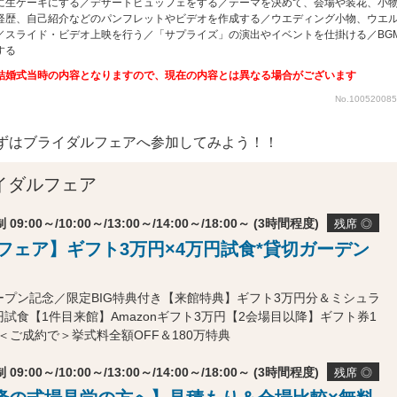
に生ケーキにする／デザートビュッフェをする／テーマを決めて、会場や装花、小
経歴、自己紹介などのパンフレットやビデオを作成する／ウエディング小物、ウエ
／スライド・ビデオ上映を行う／「サプライズ」の演出やイベントを仕掛ける／BG
する
結婚式当時の内容となりますので、現在の内容とは異なる場合がございます
No.10052008
ずはブライダルフェアへ参加してみよう！！
イダルフェア
 09:00～/10:00～/13:00～/14:00～/18:00～ (3時間程度)
残席 ◎
Gフェア】ギフト3万円×4万円試食*貸切ガーデン
ープン記念／限定BIG特典付き【来館特典】ギフト3万円分＆ミシュラ
試食【1件目来館】Amazonギフト3万円【2会場目以降】ギフト券1
＜ご成約で＞挙式料全額OFF＆180万特典
 09:00～/10:00～/13:00～/14:00～/18:00～ (3時間程度)
残席 ◎