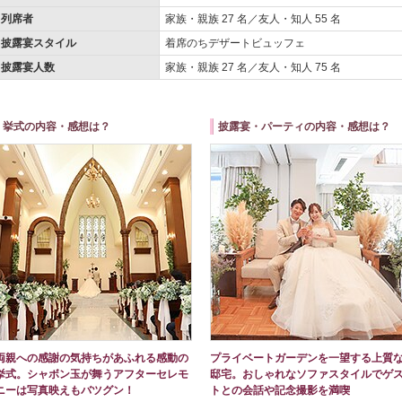
列席者
家族・親族 27 名／友人・知人 55 名
披露宴スタイル
着席のちデザートビュッフェ
披露宴人数
家族・親族 27 名／友人・知人 75 名
挙式の内容・感想は？
披露宴・パーティの内容・感想は？
両親への感謝の気持ちがあふれる感動の
プライベートガーデンを一望する上質
挙式。シャボン玉が舞うアフターセレモ
邸宅。おしゃれなソファスタイルでゲ
ニーは写真映えもバツグン！
トとの会話や記念撮影を満喫