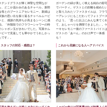
ステンドグラスが輝く神聖な空間なが
ガーデンの緑が美しく映える純白の邸
ら、どこか温かみのあるチャペル。新郎
でパーティ。ゲストとの距離を縮めた
は母とのブートニアセレモニー、新婦は
と取り入れたソファスタイルは、フラ
家族の思い出を振り返るチャペルムービ
ーアレンジにもこだわってフォトブー
ーと、感謝の気持ちが高まるシーンに感
のよう。「思った以上にみんな来てく
動。「外階段でのフラワーシャワーの時
て、おしゃべりを満喫できました」。
のシャボン玉がきれいでした。写真やム
ーキセレモニー後のファーストバイト
ービーで見返しても華やかでうれしかっ
ゲストの「あーん」のかけ声で一体感
たです」。
も！
スタッフの対応・感想は？
これから花嫁になる人へアドバイス
不安を抱えている時こそ力になってくれ
ムービー作りは写真選びなど効率よく