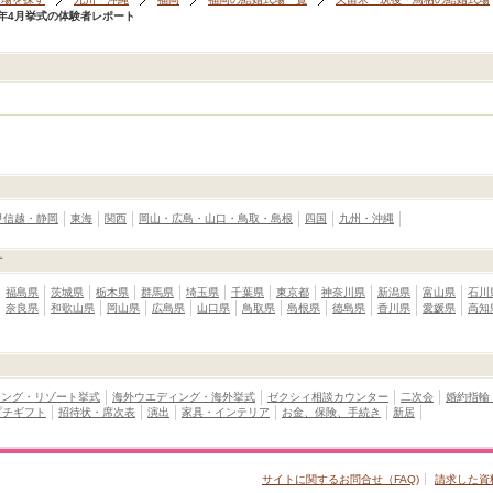
1年4月挙式の体験者レポート
甲信越・静岡
東海
関西
岡山・広島・山口・鳥取・島根
四国
九州・沖縄
す
福島県
茨城県
栃木県
群馬県
埼玉県
千葉県
東京都
神奈川県
新潟県
富山県
石川
奈良県
和歌山県
岡山県
広島県
山口県
鳥取県
島根県
徳島県
香川県
愛媛県
高知
ィング・リゾート挙式
海外ウエディング・海外挙式
ゼクシィ相談カウンター
二次会
婚約指輪
プチギフト
招待状・席次表
演出
家具・インテリア
お金、保険、手続き
新居
サイトに関するお問合せ（FAQ)
請求した資