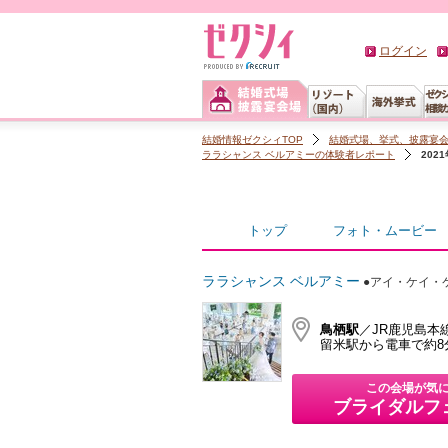
ログイン
結婚情報ゼクシィTOP
結婚式場、挙式、披露宴
ララシャンス ベルアミーの体験者レポート
202
トップ
フォト・ムービー
ララシャンス ベルアミー
●アイ・ケイ・
鳥栖駅
／JR鹿児島本
留米駅から電車で約8
この会場が気
ブライダルフ