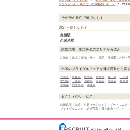
ララシャンス ベルアミーの体験者レポート
202
その他の条件で選びなおす
駅から探しなおす
鳥栖駅
久留米駅
結婚式場・挙式を他のエリアから選ぶ
北海道
東北
茨城・栃木・群馬
首都圏
北陸・
全国のブライダルフェアを都道府県から探
北海道
青森県
岩手県
宮城県
秋田県
山形県
愛知県
三重県
滋賀県
京都府
大阪府
兵庫県
宮崎県
鹿児島県
沖縄県
ゼクシィのサービス
結婚式場・挙式
お届けゼクシィ
リゾートウエデ
ブライダルエステ
結婚写真
引き出物・ギフト