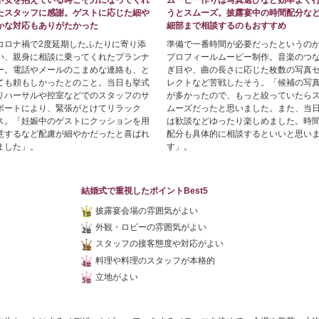
たスタッフに感謝。ゲストに応じた細や
うとスムーズ。披露宴中の時間配分な
かな対応もありがたかった
細部まで相談するのもおすすめ
コロナ禍で2度延期したふたりに寄り添
準備で一番時間が必要だったというの
い、親身に相談に乗ってくれたプランナ
プロフィールムービー制作。音楽のつ
ー。電話やメールのこまめな連絡も、と
ぎ目や、曲の長さに応じた枚数の写真
ても頼もしかったとのこと。当日も挙式
レクトなど苦戦したそう。「候補の写
リハーサルや控室などでのスタッフのサ
が多かったので、もっと絞っていたら
ポートにより、緊張がとけてリラック
ムーズだったと思いました。また、当
ス。「妊娠中のゲストにクッションを用
は歓談などゆったり楽しめました。時
意するなど配慮が細やかだったと喜ばれ
配分も具体的に相談するといいと思い
ました」。
す」。
結婚式で重視したポイントBest5
披露宴会場の雰囲気がよい
外観・ロビーの雰囲気がよい
スタッフの接客態度や対応がよい
料理や料理のスタッフが本格的
立地がよい