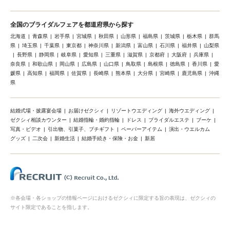
全国のブライダルフェアを都道府県から探す
北海道
青森県
岩手県
宮城県
秋田県
山形県
福島県
茨城県
栃木県
群馬
県
埼玉県
千葉県
東京都
神奈川県
新潟県
富山県
石川県
福井県
山梨県
長野県
静岡県
岐阜県
愛知県
三重県
滋賀県
京都府
大阪府
兵庫県
奈良県
和歌山県
岡山県
広島県
山口県
鳥取県
島根県
徳島県
香川県
愛
媛県
高知県
福岡県
佐賀県
長崎県
熊本県
大分県
宮崎県
鹿児島県
沖縄
県
結婚式場・披露宴会場
お届けゼクシィ
リゾートウエディング
海外ウエディング
ゼクシィ相談カウンター
結婚指輪・婚約指輪
ドレス
ブライダルエステ
ブーケ
写真・ビデオ
引出物、引菓子、プチギフト
ペーパーアイテム
演出・ウエルカム
グッズ
二次会
新婚生活
結婚手続き・保険・お金
新居
※各会場・各ショップの情報ページにおけるゼクシィに限定する旨の表現は、ゼクシィの
サイト限定であることを指します。