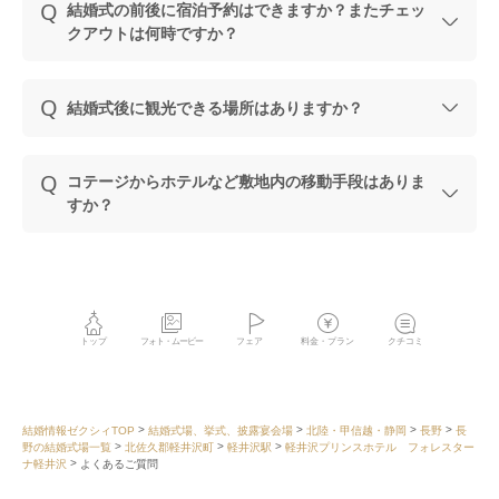
結婚式の前後に宿泊予約はできますか？またチェッ
クアウトは何時ですか？
結婚式後に観光できる場所はありますか？
コテージからホテルなど敷地内の移動手段はありま
すか？
トップ
フォト・ムービー
フェア
料金・プラン
クチコミ
結婚情報ゼクシィTOP
結婚式場、挙式、披露宴会場
北陸・甲信越・静岡
長野
長
野の結婚式場一覧
北佐久郡軽井沢町
軽井沢駅
軽井沢プリンスホテル フォレスター
ナ軽井沢
よくあるご質問