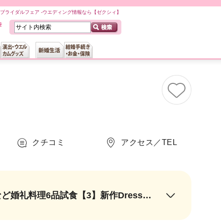
ブライダルフェア -ウエディング情報なら【ゼクシィ】
クチコミ
アクセス／TEL
【1】1万円のギフトカードプレゼント【2】和牛フィレ、ビワマスの茶漬けなど婚礼料理6品試食【3】新作Dress試着【4】３Dマッピング＆ゴンドラ＆ランタンの３大演出他体験