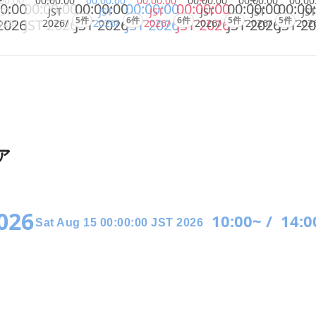
00:00
00:00:00
00:00:00
00:00:00
00:00:00
00:00:00
00:00
0:00
00:00:00
00:00:00
00:00:00
00:00:00
00:00:00
00:00
JST
JST
JST
JST
JST
JST
JST
5件
6件
6件
5件
5件
2026
JST 2026
JST 2026
JST 2026
JST 2026
JST 2026
JST 2
026/
2026/
2026/
2026/
2026/
2026/
202
ア
2026
10:00~ /
14:0
Sat Aug 15 00:00:00 JST 2026