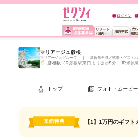
ログイン
マリアージュ彦根
マリアージュグループ
滋賀県全域
／
式場・ゲストハ
彦根駅
JR彦根駅東口より徒歩5分、JR米原
トップ
フォト・ムービ
来館特典