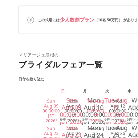
少人数割プラン
この式場には
（10名 58万円） があり
マリアージュ彦根の
ブライダルフェア一覧
日付を絞り込む
日
月
火
水
Sun
Mon
Tue Aug
W
Sun
Mon
Tue Aug
Wed
Aug 09
Aug 10
11
Aug 12
Au
Aug 09
Aug 10
11
Aug
00:00:00
00:00:00
00:00:00
00:00:00
00:
00:00:00
00:00:00
00:00:00
00:0
JST
JST
JST
JST
6件
5件
6件
5件
JST 2026
JST 2026
JST 2026
JST 
2026/
2026/
2026/
2026/
2
Sun
Mon
Tue Aug
W
Sun
Mon
Tue Aug
Wed
Aug 23
Aug 24
25
Aug 26
Au
Aug 23
Aug 24
25
Aug