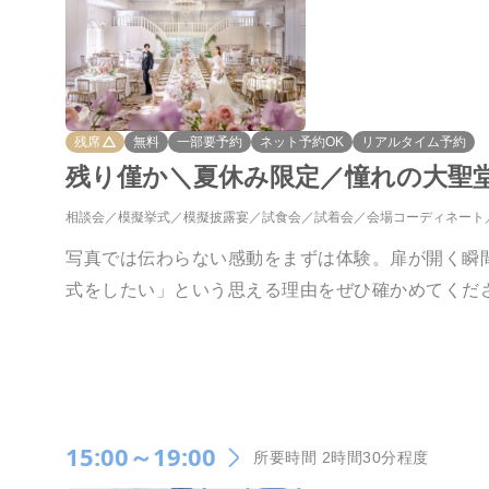
残席
無料
一部要予約
ネット予約OK
リアルタイム予約
残り僅か＼夏休み限定／憧れの大聖
相談会
模擬挙式
模擬披露宴
試食会
試着会
会場コーディネート
写真では伝わらない感動をまずは体験。扉が開く瞬
式をしたい」という思える理由をぜひ確かめてくだ
15:00～19:00
所要時間 2時間30分程度