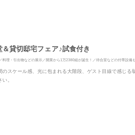
堂＆貸切邸宅フェア♪試食付き
料理・引出物などの展示
開業から1万2380組が誕生！
待合室などの付帯設備
間のスケール感、光に包まれる大階段、ゲスト目線で感じる
さい。