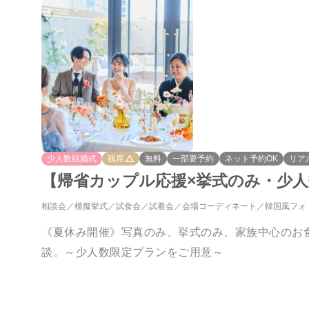
少人数結婚式
残席
無料
一部要予約
ネット予約OK
リア
【帰省カップル応援×挙式のみ・少
相談会
模擬挙式
試食会
試着会
会場コーディネート
韓国風フォ
《夏休み開催》写真のみ、挙式のみ、家族中心のお
談。～少人数限定プランをご用意～