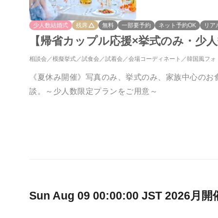
少人数結婚式
残席
無料
一部要予約
ネット予約OK
リア
【帰省カップル応援×挙式のみ・少
相談会
模擬挙式
試食会
試着会
会場コーディネート
韓国風フォ
《夏休み開催》写真のみ、挙式のみ、家族中心のお
談。～少人数限定プランをご用意～
Sun Aug 09 00:00:00 JST 2