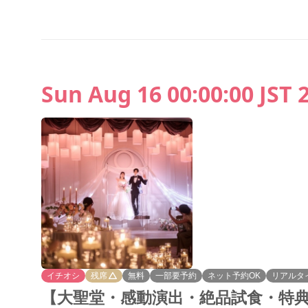
Sun Aug 16 00:00:00 JST 
イチオシ
残席
無料
一部要予約
ネット予約OK
リアルタ
【大聖堂・感動演出・絶品試食・特