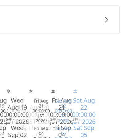
水
木
金
土
Aug
Wed
Thu
Fri Aug
Sat Aug
d
Thu
Fri Aug
Sat Aug
19
Aug 20
21
22
Aug 19
Aug 20
21
22
:00
00:00:00
00:00:00
00:00:00
:00
00:00:00
00:00:00
00:00:00
00:00:00
JST
JST
JST
5件
5件
5件
026
JST 2026
JST 2026
JST 2026
JST 2026
6/
2026/
2026/
2026/
ep
Wed
Thu Sep
Fri Sep
Sat Sep
d
Thu Sep
Fri Sep
Sat Sep
02
03
04
05
Sep 02
03
04
05