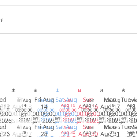
ます
木
金
土
日
月
火
ed
Thu
Fri Aug
Sat Aug
Sun
Mon
Tue 
Thu
Fri Aug
Sat Aug
Sun
Mon
Tue Aug
We
g 13
14
15
Aug 16
Aug 17
18
Aug 
 12
Aug 13
14
15
Aug 16
Aug 17
18
00:00
00:00:00
00:00:00
00:00:00
00:00:00
00:00:00
00:00
0:00
00:00:00
00:00:00
00:00:00
00:00:00
00:00:00
00:00
JST
JST
JST
JST
JST
JST
JST
5件
6件
6件
5件
4件
2026
JST 2026
JST 2026
JST 2026
JST 2026
JST 2026
JST 2
026/
2026/
2026/
2026/
2026/
2026/
202
ed
Thu
Fri Aug
Sat Aug
Sun
Mon
Tue S
Thu
Fri Aug
Sat Aug
Sun
Mon
Tue Sep
We
g 27
28
29
Aug 30
Aug 31
01
Sep 
 26
Aug 27
28
29
Aug 30
Aug 31
01