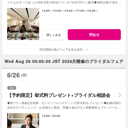
イテムがすべて詰った内容充実の特別プランを19.8万円でご案内◆無料試食や演出体
験、会場コーディネートや会場見学も◆
12:00～
13:00～
15:00～
17:00～
18:30～
問合せ
詳しくみる
同日開催の他のフェアを見る(2件)
Wed Aug 26 00:00:00 JST 2026月開催のブライダルフェア
8/26
(水)
無料
【予約限定】挙式料プレゼント×ブライダル相談会
◆新プラン発表記念特典・センティールウエディング(挙式料)をプレゼント◆結婚式場の
決め方やプランニング、お見積もり相談、準備の進め方など経験豊富なプランナーがし
っかりサポート◆WEB予約限定の相談会
12:00～22:00