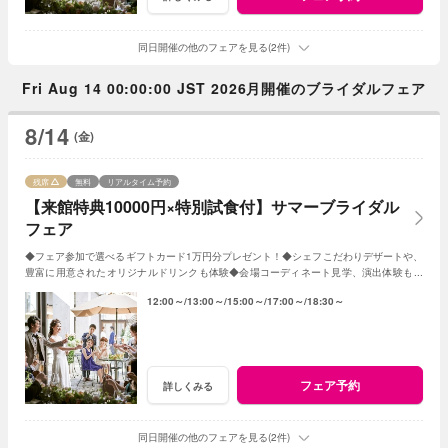
同日開催の他のフェアを見る(2件)
Fri Aug 14 00:00:00 JST 2026月開催のブライダルフェア
8/14
(金)
残席
無料
リアルタイム予約
【来館特典10000円×特別試食付】サマーブライダル
フェア
◆フェア参加で選べるギフトカード1万円分プレゼント！◆シェフこだわりデザートや、
豊富に用意されたオリジナルドリンクも体験◆会場コーディネート見学、演出体験もあ
り◆帰省中に両親を誘っての参加もOK！
12:00～
13:00～
15:00～
17:00～
18:30～
フェア予約
詳しくみる
同日開催の他のフェアを見る(2件)