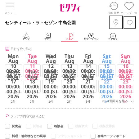
メニュー
閲覧履歴
クリップ一覧
センティール・ラ・セゾン 中島公園
トップ
フォト
フェア
料金・プラン
クチコミ
日付を絞り込む
Mon
Tue
Wed
Thu
Fri
Sat
Sun
月
火
水
木
金
土
日
Aug
Aug
Aug
Aug
Aug
Aug
Aug
10
11
12
13
14
15
16
00:00:
00:00:
00:00:
00:00:
00:00:
00:00:
00:00:
Mon
Tue
Wed
Thu
Fri
Sat
Sun
00 JST
00 JST
00 JST
00 JST
00 JST
00 JST
00 JST
Aug
Aug
Aug
Aug
Aug
Aug
Aug
2026
2026
2026
2026
2026
2026
2026
17
18
19
20
21
22
23
00:00:
00:00:
00:00:
00:00:
00:00:
00:00:
00:00:
2件
6件
1件
3件
3件
7件
6件
00 JST
00 JST
00 JST
00 JST
00 JST
00 JST
00 JST
2026
2026
2026
2026
2026
2026
2026
3～4週間先を見る
2件
2件
1件
2件
3件
5件
5件
フェアの内容で絞り込む
試食会
試着会
相談会
模擬挙式
模擬披露宴
料理・引出物などの展示
ファッションショー
会場コーディネート