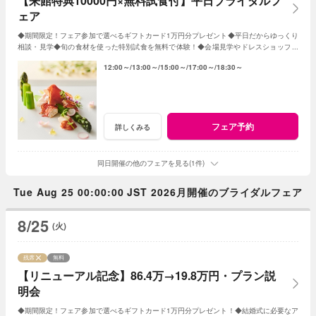
【来館特典10000円×無料試食付】平日ブライダルフ
ェア
◆期間限定！フェア参加で選べるギフトカード1万円分プレゼント◆平日だからゆっくり
相談・見学◆旬の食材を使った特別試食を無料で体験！◆会場見学やドレスショップ見
学も◆成約特典で挙式プレゼント！
12:00～
13:00～
15:00～
17:00～
18:30～
フェア予約
詳しくみる
同日開催の他のフェアを見る(1件)
Tue Aug 25 00:00:00 JST 2026月開催のブライダルフェア
8/25
(火)
残席
無料
【リニューアル記念】86.4万→19.8万円・プラン説
明会
◆期間限定！フェア参加で選べるギフトカード1万円分プレゼント！◆結婚式に必要なア