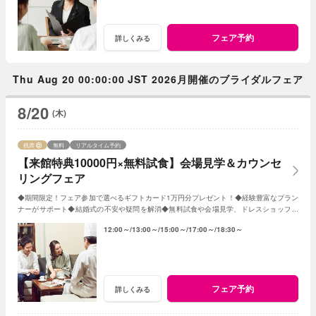
フェア予約
詳しくみる
Thu Aug 20 00:00:00 JST 2026月開催のブライダルフェア
8/20
(木)
残席
無料
リアルタイム予約
【来館特典10000円×無料試食】会場見学＆カウンセ
リングフェア
◆期間限定！フェア参加で選べるギフトカード1万円分プレゼント！◆経験豊富なプラン
ナーがサポート◆結婚式の不安や疑問を解消◆無料試食や会場見学、ドレスショップ見
学も◆平日だからじっくり相談・見学
12:00～
13:00～
15:00～
17:00～
18:30～
フェア予約
詳しくみる