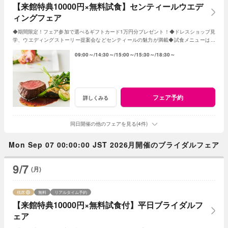
【来館特典10000円×無料試食】センティールウエデ
ィングフェア
◆期間限定！フェア参加で選べるギフトカード1万円分プレゼント！◆ドレスショップ見
学、ウエディングストーリー提案会などセンティールの魅力が満載◆試食メニューはデ
ザートに変更もOK♪
09:00～
14:30～
15:00～
15:30～
18:30～
フェア予約
詳しくみる
同日開催の他のフェアを見る(4件)
Mon Sep 07 00:00:00 JST 2026月開催のブライダルフェア
9/7
(月)
残席
無料
リアルタイム予約
【来館特典10000円×無料試食付】平日ブライダルフ
ェア