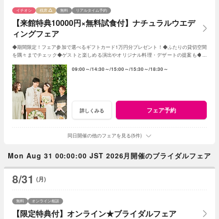
イチオシ
残席
無料
リアルタイム予約
【来館特典10000円×無料試食付】ナチュラルウエデ
ィングフェア
◆期間限定！フェア参加で選べるギフトカード1万円分プレゼント！◆ふたりの貸切空間
を隅々までチェック◆ゲストと楽しめる演出やオリジナル料理・デザートの提案も◆セ
ンティールのナチュラルな雰囲気を体感
09:00～
14:30～
15:00～
15:30～
18:30～
フェア予約
詳しくみる
同日開催の他のフェアを見る(5件)
Mon Aug 31 00:00:00 JST 2026月開催のブライダルフェア
8/31
(月)
無料
オンライン相談
【限定特典付】オンライン★ブライダルフェア