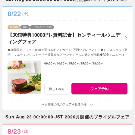
8/22
(土)
残席
無料
リアルタイム予約
【来館特典10000円×無料試食】センティールウエデ
ィングフェア
◆期間限定！フェア参加で選べるギフトカード1万円分プレゼント！◆ドレスショップ見
学、ウエディングストーリー提案会などセンティールの魅力が満載◆試食メニューはデ
ザートに変更もOK♪
09:00～
14:30～
15:00～
15:30～
18:30～
フェア予約
詳しくみる
同日開催の他のフェアを見る(4件)
Sun Aug 23 00:00:00 JST 2026月開催のブライダルフェア
8/23
(日)