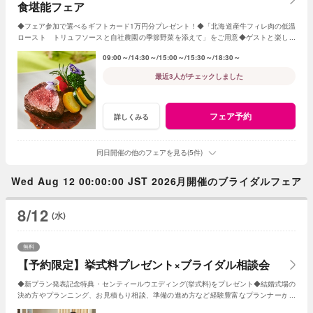
食堪能フェア
◆フェア参加で選べるギフトカード1万円分プレゼント！◆「北海道産牛フィレ肉の低温
ロースト トリュフソースと自社農園の季節野菜を添えて」をご用意◆ゲストと楽しめ
る演出やオリジナル料理・デザートの提案も
09:00～
14:30～
15:00～
15:30～
18:30～
最近3人がチェックしました
フェア予約
詳しくみる
同日開催の他のフェアを見る(5件)
Wed Aug 12 00:00:00 JST 2026月開催のブライダルフェア
8/12
(水)
無料
【予約限定】挙式料プレゼント×ブライダル相談会
◆新プラン発表記念特典・センティールウエディング(挙式料)をプレゼント◆結婚式場の
決め方やプランニング、お見積もり相談、準備の進め方など経験豊富なプランナーがし
っかりサポート◆WEB予約限定の相談会