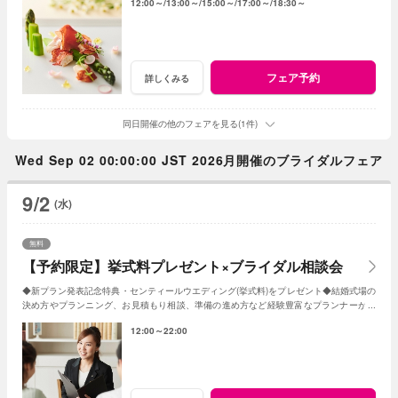
12:00～
13:00～
15:00～
17:00～
18:30～
フェア予約
詳しくみる
同日開催の他のフェアを見る(1件)
Wed Sep 02 00:00:00 JST 2026月開催のブライダルフェア
9/2
(水)
無料
【予約限定】挙式料プレゼント×ブライダル相談会
◆新プラン発表記念特典・センティールウエディング(挙式料)をプレゼント◆結婚式場の
決め方やプランニング、お見積もり相談、準備の進め方など経験豊富なプランナーがし
っかりサポート◆WEB予約限定の相談会
12:00～22:00