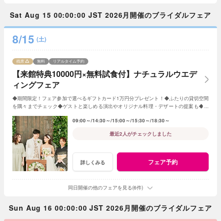
Sat Aug 15 00:00:00 JST 2026月開催のブライダルフェア
8/15
(土)
残席
無料
リアルタイム予約
【来館特典10000円×無料試食付】ナチュラルウエデ
ィングフェア
◆期間限定！フェア参加で選べるギフトカード1万円分プレゼント！◆ふたりの貸切空間
を隅々までチェック◆ゲストと楽しめる演出やオリジナル料理・デザートの提案も◆セ
ンティールのナチュラルな雰囲気を体感
09:00～
14:30～
15:00～
15:30～
18:30～
最近2人がチェックしました
フェア予約
詳しくみる
同日開催の他のフェアを見る(6件)
Sun Aug 16 00:00:00 JST 2026月開催のブライダルフェア