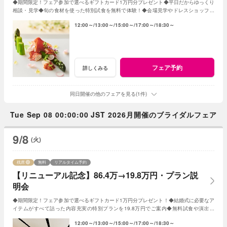
◆期間限定！フェア参加で選べるギフトカード1万円分プレゼント◆平日だからゆっくり
相談・見学◆旬の食材を使った特別試食を無料で体験！◆会場見学やドレスショップ見
学も◆成約特典で挙式プレゼント！
12:00～
13:00～
15:00～
17:00～
18:30～
フェア予約
詳しくみる
同日開催の他のフェアを見る(1件)
Tue Sep 08 00:00:00 JST 2026月開催のブライダルフェア
9/8
(火)
残席
無料
リアルタイム予約
【リニューアル記念】86.4万→19.8万円・プラン説
明会
◆期間限定！フェア参加で選べるギフトカード1万円分プレゼント！◆結婚式に必要なア
イテムがすべて詰った内容充実の特別プランを19.8万円でご案内◆無料試食や演出体
験、会場コーディネートや会場見学も◆
12:00～
13:00～
15:00～
17:00～
18:30～