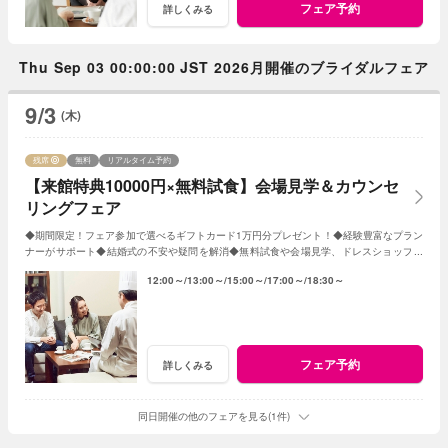
フェア予約
詳しくみる
Thu Sep 03 00:00:00 JST 2026月開催のブライダルフェア
9/3
(木)
残席
無料
リアルタイム予約
【来館特典10000円×無料試食】会場見学＆カウンセ
リングフェア
◆期間限定！フェア参加で選べるギフトカード1万円分プレゼント！◆経験豊富なプラン
ナーがサポート◆結婚式の不安や疑問を解消◆無料試食や会場見学、ドレスショップ見
学も◆平日だからじっくり相談・見学
12:00～
13:00～
15:00～
17:00～
18:30～
フェア予約
詳しくみる
同日開催の他のフェアを見る(1件)