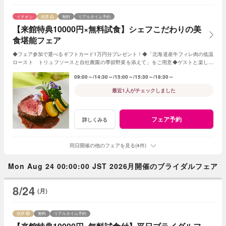
イチオシ
残席
無料
リアルタイム予約
【来館特典10000円×無料試食】シェフこだわりの美
食堪能フェア
◆フェア参加で選べるギフトカード1万円分プレゼント！◆「北海道産牛フィレ肉の低温
ロースト トリュフソースと自社農園の季節野菜を添えて」をご用意◆ゲストと楽しめ
る演出やオリジナル料理・デザートの提案も
09:00～
14:30～
15:00～
15:30～
18:30～
最近1人がチェックしました
フェア予約
詳しくみる
同日開催の他のフェアを見る(4件)
Mon Aug 24 00:00:00 JST 2026月開催のブライダルフェア
8/24
(月)
残席
無料
リアルタイム予約