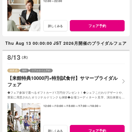
12:00～22:00
フェア予約
詳しくみる
Thu Aug 13 00:00:00 JST 2026月開催のブライダルフェア
8/13
(木)
残席
無料
リアルタイム予約
【来館特典10000円×特別試食付】サマーブライダル
フェア
◆フェア参加で選べるギフトカード1万円分プレゼント！◆シェフこだわりデザートや、
豊富に用意されたオリジナルドリンクも体験◆会場コーディネート見学、演出体験もあ
り◆帰省中に両親を誘っての参加もOK！
12:00～
13:00～
15:00～
17:00～
18:30～
フェア予約
詳しくみる