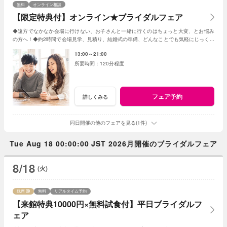
無料
オンライン相談
【限定特典付】オンライン★ブライダルフェア
◆遠方でなかなか会場に行けない、お子さんと一緒に行くのはちょっと大変、とお悩み
の方へ！◆約2時間で会場見学、見積り、結婚式の準備、どんなことでも気軽にじっくり
相談◆限定特典もあり
13:00～21:00
120分程度
フェア予約
詳しくみる
同日開催の他のフェアを見る(1件)
Tue Aug 18 00:00:00 JST 2026月開催のブライダルフェア
8/18
(火)
残席
無料
リアルタイム予約
【来館特典10000円×無料試食付】平日ブライダルフ
ェア