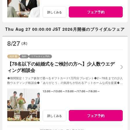
フェア予約
詳しくみる
Thu Aug 27 00:00:00 JST 2026月開催のブライダルフェア
8/27
(木)
残席
無料
リアルタイム予約
【78名以下の結婚式をご検討の方へ】少人数ウエデ
ィング相談会
◆期間限定！フェア参加で選べるギフトカード1万円分プレゼント◆2～78名までの少人
数ウエディング相談会◆「ありがとう」の気持ちが伝わるアットホームな式を提案◆無
料試食や会場コーディネート、会場見学も♪
12:00～
13:00～
15:00～
17:00～
18:30～
フェア予約
詳しくみる