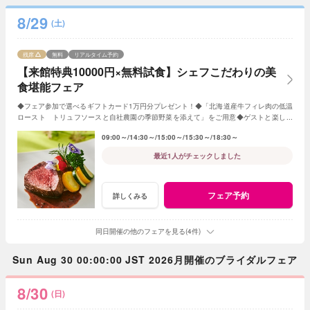
8/29
(土)
残席
無料
リアルタイム予約
【来館特典10000円×無料試食】シェフこだわりの美
食堪能フェア
◆フェア参加で選べるギフトカード1万円分プレゼント！◆「北海道産牛フィレ肉の低温
ロースト トリュフソースと自社農園の季節野菜を添えて」をご用意◆ゲストと楽しめ
る演出やオリジナル料理・デザートの提案も
09:00～
14:30～
15:00～
15:30～
18:30～
最近1人がチェックしました
フェア予約
詳しくみる
同日開催の他のフェアを見る(4件)
Sun Aug 30 00:00:00 JST 2026月開催のブライダルフェア
8/30
(日)