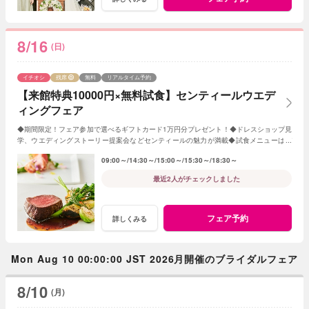
8/16
(日)
イチオシ
残席
無料
リアルタイム予約
【来館特典10000円×無料試食】センティールウエデ
ィングフェア
◆期間限定！フェア参加で選べるギフトカード1万円分プレゼント！◆ドレスショップ見
学、ウエディングストーリー提案会などセンティールの魅力が満載◆試食メニューはデ
ザートに変更もOK♪
09:00～
14:30～
15:00～
15:30～
18:30～
最近2人がチェックしました
フェア予約
詳しくみる
Mon Aug 10 00:00:00 JST 2026月開催のブライダルフェア
8/10
(月)