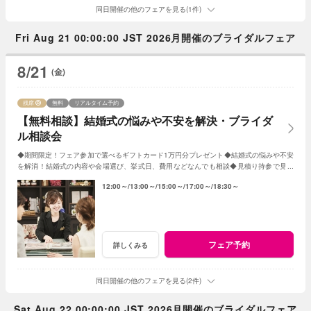
同日開催の他のフェアを見る(1件)
Fri Aug 21 00:00:00 JST 2026月開催のブライダルフェア
8/21
(金)
残席
無料
リアルタイム予約
【無料相談】結婚式の悩みや不安を解決・ブライダ
ル相談会
◆期間限定！フェア参加で選べるギフトカード1万円分プレゼント◆結婚式の悩みや不安
を解消！結婚式の内容や会場選び、挙式日、費用などなんでも相談◆見積り持参で見積
り比較検証もOK◆無料試食や会場見学も♪
12:00～
13:00～
15:00～
17:00～
18:30～
フェア予約
詳しくみる
同日開催の他のフェアを見る(2件)
Sat Aug 22 00:00:00 JST 2026月開催のブライダルフェア