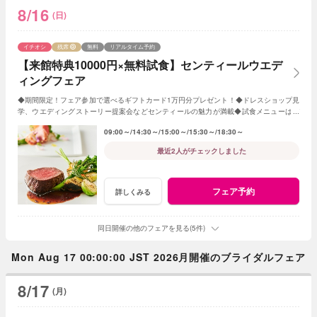
8/16
(日)
イチオシ
残席
無料
リアルタイム予約
【来館特典10000円×無料試食】センティールウエデ
ィングフェア
◆期間限定！フェア参加で選べるギフトカード1万円分プレゼント！◆ドレスショップ見
学、ウエディングストーリー提案会などセンティールの魅力が満載◆試食メニューはデ
ザートに変更もOK♪
09:00～
14:30～
15:00～
15:30～
18:30～
最近2人がチェックしました
フェア予約
詳しくみる
同日開催の他のフェアを見る(5件)
Mon Aug 17 00:00:00 JST 2026月開催のブライダルフェア
8/17
(月)