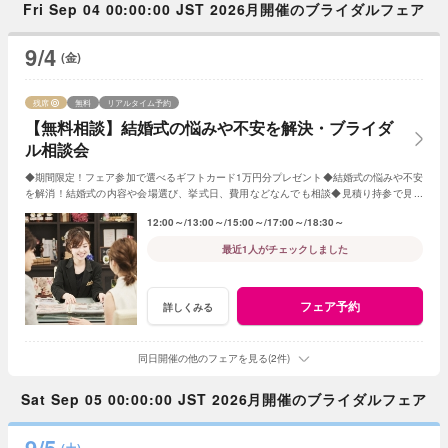
Fri Sep 04 00:00:00 JST 2026月開催のブライダルフェア
9/4
(金)
残席
無料
リアルタイム予約
【無料相談】結婚式の悩みや不安を解決・ブライダ
ル相談会
◆期間限定！フェア参加で選べるギフトカード1万円分プレゼント◆結婚式の悩みや不安
を解消！結婚式の内容や会場選び、挙式日、費用などなんでも相談◆見積り持参で見積
り比較検証もOK◆無料試食や会場見学も♪
12:00～
13:00～
15:00～
17:00～
18:30～
最近1人がチェックしました
フェア予約
詳しくみる
同日開催の他のフェアを見る(2件)
Sat Sep 05 00:00:00 JST 2026月開催のブライダルフェア
9/5
(土)