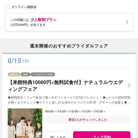
オンライン相談会
少人数割プラン
この式場には
（29万6000円）があります
週末開催のおすすめブライダルフェア
8/15
(土)
残席
無料
リアルタイム予約
【来館特典10000円×無料試食付】ナチュラルウエデ
ィングフェア
◆期間限定！フェア参加で選べるギフトカード1万円分プレゼント！◆ふたりの貸切空間
を隅々までチェック◆ゲストと楽しめる演出やオリジナル料理・デザートの提案も◆セ
ンティールのナチュラルな雰囲気を体感
09:00～
14:30～
15:00～
15:30～
18:30～
最近2人がチェックしました
フェア予約
詳しくみる