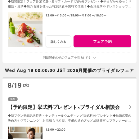
◆期間限定！フェア参加で選べるギフトカード1万円分プレゼント◆平日だからゆっくり
相談・見学◆旬の食材を使った特別試食を無料で体験！◆会場見学やドレスショップ見
学も◆成約特典で挙式プレゼント！
12:00～
13:00～
15:00～
17:00～
18:30～
フェア予約
詳しくみる
同日開催の他のフェアを見る(1件)
Wed Aug 19 00:00:00 JST 2026月開催のブライダルフェア
8/19
(水)
無料
【予約限定】挙式料プレゼント×ブライダル相談会
◆新プラン発表記念特典・センティールウエディング(挙式料)をプレゼント◆結婚式場の
決め方やプランニング、お見積もり相談、準備の進め方など経験豊富なプランナーがし
っかりサポート◆WEB予約限定の相談会
12:00～22:00