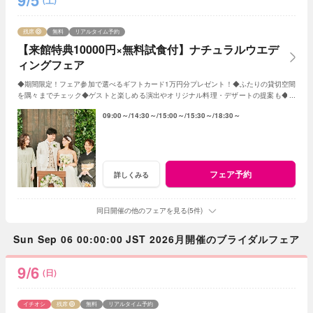
残席
無料
リアルタイム予約
【来館特典10000円×無料試食付】ナチュラルウエデ
ィングフェア
◆期間限定！フェア参加で選べるギフトカード1万円分プレゼント！◆ふたりの貸切空間
を隅々までチェック◆ゲストと楽しめる演出やオリジナル料理・デザートの提案も◆セ
ンティールのナチュラルな雰囲気を体感
09:00～
14:30～
15:00～
15:30～
18:30～
フェア予約
詳しくみる
同日開催の他のフェアを見る(5件)
Sun Sep 06 00:00:00 JST 2026月開催のブライダルフェア
9/6
(日)
イチオシ
残席
無料
リアルタイム予約