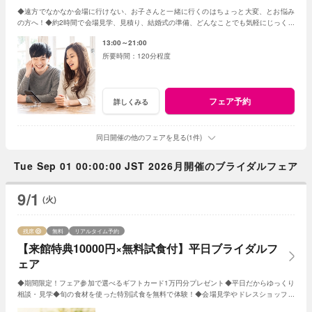
◆遠方でなかなか会場に行けない、お子さんと一緒に行くのはちょっと大変、とお悩み
の方へ！◆約2時間で会場見学、見積り、結婚式の準備、どんなことでも気軽にじっくり
相談◆限定特典もあり
13:00～21:00
120分程度
フェア予約
詳しくみる
同日開催の他のフェアを見る(1件)
Tue Sep 01 00:00:00 JST 2026月開催のブライダルフェア
9/1
(火)
残席
無料
リアルタイム予約
【来館特典10000円×無料試食付】平日ブライダルフ
ェア
◆期間限定！フェア参加で選べるギフトカード1万円分プレゼント◆平日だからゆっくり
相談・見学◆旬の食材を使った特別試食を無料で体験！◆会場見学やドレスショップ見
学も◆成約特典で挙式プレゼント！