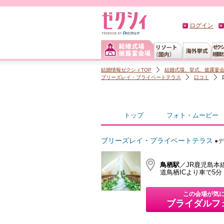
ログイン
結婚情報ゼクシィTOP
結婚式場、挙式、披露宴
ブリーズレイ・プライベートテラス
口コミ
トップ
フォト・ムービー
ブリーズレイ・プライベートテラス
●
鳥栖駅
／JR鹿児島本
道鳥栖ICより車で5分
この会場が気
ブライダルフ