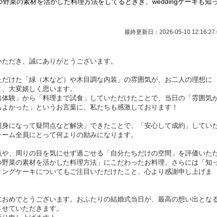
野菜の素材を活かした料理方法をしてるときき、weddingケーキも知
最終更新日：2026-05-10 12:16:27.
いただき、誠にありがとうございます。
ただけた「緑（木など）や木目調な内装」の雰囲気が、お二人の理想に
と、大変嬉しく思います。
出体験」から「料理まで試食」していただけたことで、当日の「雰囲気
もよかった」というお言葉に、私たちも感激しております！
親身になって疑問点など解決」できたことで、「安心して成約」してい
チーム全員にとって何よりの励みになります。
点や、周りの目を気にせず過ごせる「自分たちだけの空間」を評価いた
つ野菜の素材を活かした料理方法」にこだわったお料理、さらには「知
ィングケーキについてもご注目いただけたこと、心より感謝申し上げま
におめでとうございます。おふたりの結婚式当日が、最高の想い出とな
させていただきます。