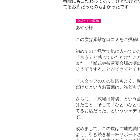
料理にもこだわってあり、ひとつひとつ
てるお店だったのもよかったです！
会場からの返信
あやか様
この度は素敵な口コミをご投稿
初めてのご見学で気に入ってい
「合う」と感じていただけたこ
また、「挙式や披露宴会場の演
そうぞうすることができてとて
「スタッフの方の対応もよく、
だけたというお言葉は、私ども
さらに、「式場は貸切」という
けたこと、そして「ひとつひと
てるお店だった」というウェデ
す。
改めまして、この度はご成約誠
よう、引き続き精一杯サポート