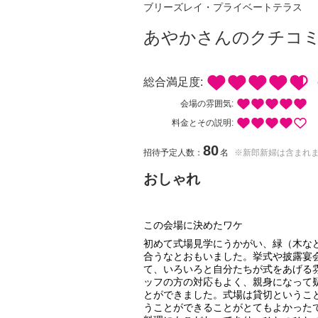
ブリーズレイ・プライベートテラス
あやかさんのクチコ
総合満足度:
会場の雰囲気:
料金とその説明:
80
招待予定人数：
名
※新郎新婦は含まれ
おしゃれ
この会場に決めたワケ
初めて式場見学にうかがい、緑（木な
合うなとおもいました。挙式や披露宴
て、いろいろと自分たちが式をあげる
ッフの方の対応もよく、親身になって
とができました。式場は貸切というこ
うことができることがとてもよかった