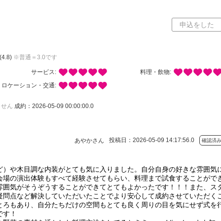
ミ
申込をした
(4.8)
※普通＝3.0です
サービス:
料理・飲物:
ロケーション・交通:
ません
成約：2026-05-09 00:00:00.0
投稿日：2026-05-09 14:17:56.0
あやかさん
確認済
ど）や木目調な内装がとても気に入りました。自分自身の好きな雰囲気
会場の演出体験もすべて経験させてもらい、料理まで試食することがで
雰囲気がそうぞうすることができてとてもよかったです！！！また、ス
疑問点など解決していただいたことでより安心して成約させていただく
とろもあり、自分たちだけの空間もとても良く周りの目を気にせず式を
です！