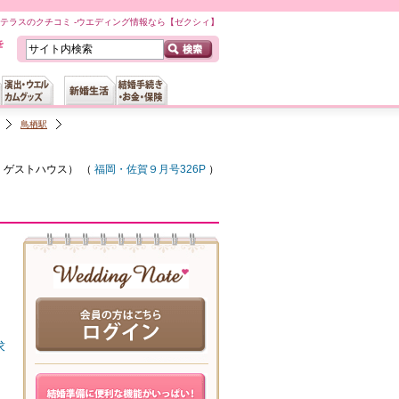
トテラスのクチコミ -ウエディング情報なら【ゼクシィ】
鳥栖駅
・ゲストハウス
） （
福岡・佐賀９月号326P
）
求