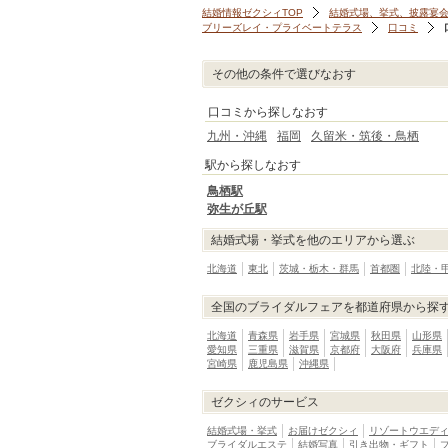
結婚情報ゼクシィTOP
結婚式場、挙式、披露宴
ブリーズレイ・プライベートテラス
口コミ
その他の条件で選びなおす
口コミから探しなおす
九州・沖縄
福岡
久留米・筑後・鳥栖
駅から探しなおす
鳥栖駅
弥生が丘駅
結婚式場・挙式を他のエリアから選ぶ
北海道
東北
茨城・栃木・群馬
首都圏
北陸・
全国のブライダルフェアを都道府県から探
北海道
青森県
岩手県
宮城県
秋田県
山形県
愛知県
三重県
滋賀県
京都府
大阪府
兵庫県
宮崎県
鹿児島県
沖縄県
ゼクシィのサービス
結婚式場・挙式
お届けゼクシィ
リゾートウエデ
ブライダルエステ
結婚写真
引き出物・ギフト