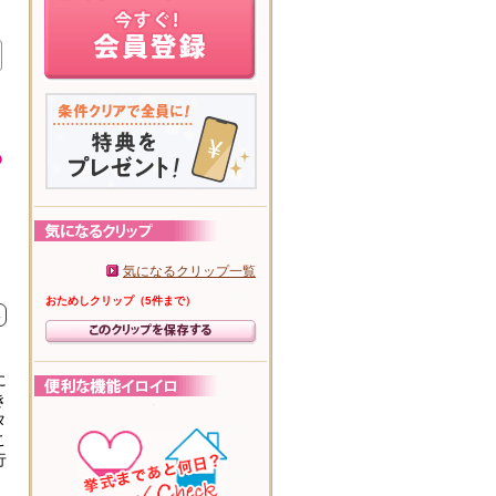
気になるクリップ一覧
おためしクリップ（5件まで）
み
に
き
タ
こ
行