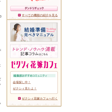
っ
すべての機能の紹介を見る
0
が
た
だ
会場探し中！
っ
ゼクシィ見たよ！
ゼクシィ花嫁カフェへ行く
る