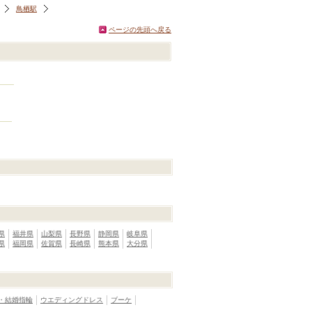
鳥栖駅
ページの先頭へ戻る
県
福井県
山梨県
長野県
静岡県
岐阜県
県
福岡県
佐賀県
長崎県
熊本県
大分県
・結婚指輪
ウエディングドレス
ブーケ