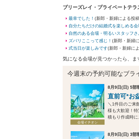
ブリーズレイ・プライベートテラ
最幸でした！
(新郎・新婦による投稿
自分たちだけの結婚式を楽しめる会
自然のある会場・明るいスタッフさ
ズバリここって感じ！
(新郎・新婦
式当日が楽しみです
(新郎・新婦に
気になる会場が見つかったら、ま
今週末の予約可能なブラ
8月9日(日) 5部制
直前可*お
＼1件目のご来
様も大歓迎！特
積もり作成時に
会場イチオシ
8月9日(日) 3部制