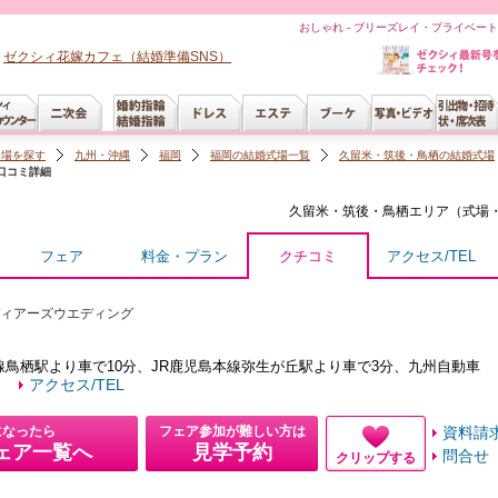
おしゃれ - ブリーズレイ・プライベー
ゼクシィ花嫁カフェ（結婚準備SNS）
会場を探す
九州・沖縄
福岡
福岡の結婚式場一覧
久留米・筑後・鳥栖の結婚式場
口コミ詳細
久留米・筑後・鳥栖
エリア（
式場
フェア
料金・プラン
クチコミ
アクセス/TEL
ディアーズウエディング
線鳥栖駅より車で10分、JR鹿児島本線弥生が丘駅より車で3分、九州自動車
アクセス/TEL
になったら
フェア参加が難しい方は
資料請
ェア一覧へ
見学予約
問合せ
クリップする