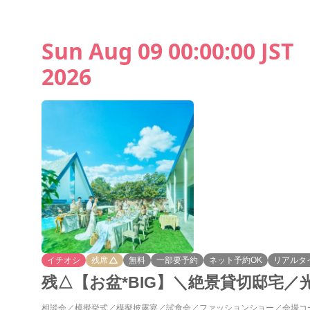
Sun Aug 09 00:00:00 JST
2026
イチオシ
残席
無料
一部要予約
ネット予約OK
リアルタ
残△【お盆*BIG】＼絶景貸切邸宅／
相談会
模擬挙式
模擬披露宴
試食会
ファッションショー
会場コ