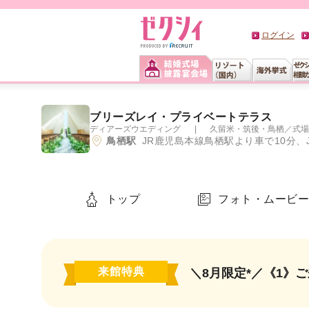
ログイン
ブリーズレイ・プライベートテラス
ディアーズウエディング
久留米・筑後・鳥栖
／
式場
鳥栖駅
JR鹿児島本線鳥栖駅より車で10分、
トップ
フォト・ムービ
来館特典