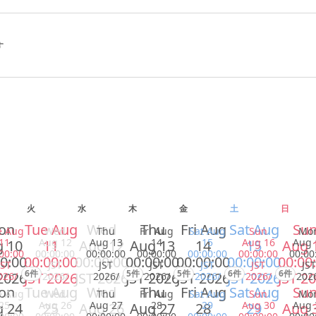
す
火
水
木
金
土
日
on
Tue Aug
Wed
Thu
Fri Aug
Sat Aug
Su
e Aug
Wed
Thu
Fri Aug
Sat Aug
Sun
Mo
11
Aug 12
Aug 13
14
15
Aug 16
Aug 
 10
11
Aug 12
Aug 13
14
15
Aug 
00:00
00:00:00
00:00:00
00:00:00
00:00:00
00:00:00
00:00
0:00
00:00:00
00:00:00
00:00:00
00:00:00
00:00:00
00:00
JST
JST
JST
JST
JST
JST
JST
6件
5件
5件
6件
6件
2026
JST 2026
JST 2026
JST 2026
JST 2026
JST 2026
JST 2
026/
2026/
2026/
2026/
2026/
2026/
202
on
Tue Aug
Wed
Thu
Fri Aug
Sat Aug
Su
e Aug
Wed
Thu
Fri Aug
Sat Aug
Sun
Mo
25
Aug 26
Aug 27
28
29
Aug 30
Aug 
 24
25
Aug 26
Aug 27
28
29
Aug 