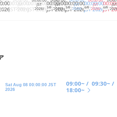
00:00
00:00:00
00:00:00
00:00:00
00:00:00
00:00:00
00:00
0:00
00:00:00
00:00:00
00:00:00
00:00:00
00:00:00
00:00
JST
JST
JST
JST
JST
JST
JST
5件
5件
6件
6件
2026
JST 2026
JST 2026
JST 2026
JST 2026
JST 2026
JST 2
026/
2026/
2026/
2026/
2026/
2026/
202
ア
09:00~ /
09:30~ /
Sat Aug 08 00:00:00 JST
18:00~
2026