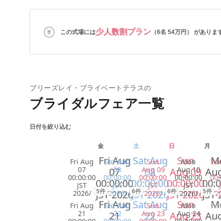
少人数割プラン
この式場には
（6名 54万円） がありま
ブリーズレイ・プライベートテラスの
ブライダルフェア一覧
日付を絞り込む
金
土
日
月
Fri Aug
Sat Aug
Sun
M
Fri Aug
Sat Aug
Sun
Mon
Tu
07
08
Aug 09
Aug 10
07
08
Aug 09
Aug
00:00:00
00:00:00
00:00:00
00:00:00
00:
00:00:00
00:00:00
00:00:00
00:0
JST
JST
JST
JST
5件
6件
6件
5件
JST 2026
JST 2026
JST 2026
JST 
2026/
2026/
2026/
2026/
2
Fri Aug
Sat Aug
Sun
M
Fri Aug
Sat Aug
Sun
Mon
Tu
21
22
Aug 23
Aug 24
21
22
Aug 23
Aug