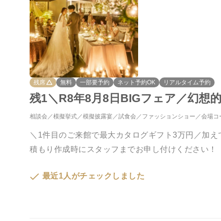
残席
無料
一部要予約
ネット予約OK
リアルタイム予約
残1＼R8年8月8日BIGフェア／幻
相談会
模擬挙式
模擬披露宴
試食会
ファッションショー
会場コ
＼1件目のご来館で最大カタログギフト3万円／加
積もり作成時にスタッフまでお申し付けください！
最近1人がチェックしました