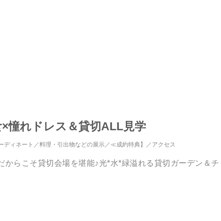
食×憧れドレス＆貸切ALL見学
ーディネート
料理・引出物などの展示
≪成約特典】
アクセス
だからこそ貸切会場を堪能♪光*水*緑溢れる貸切ガーデン＆チ