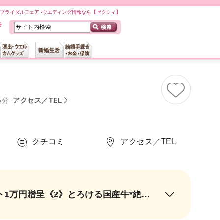
ブライダルフェア -ウエディング情報なら【ゼクシィ】
5分
アクセス／TEL
クチコミ
アクセス／TEL
＼8月限定*／《1》ご来館特典*ギフト券2万円贈呈＊1件目なら、さらにギフト1万円贈呈《2》とろける国産牛*絶品試食《3》SNSで大人気★最新演出体験