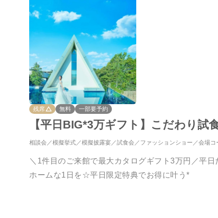
残席
無料
一部要予約
【平日BIG*3万ギフト】こだわり試
相談会
模擬挙式
模擬披露宴
試食会
ファッションショー
会場コ
＼1件目のご来館で最大カタログギフト3万円／平日
ホームな1日を☆平日限定特典でお得に叶う*