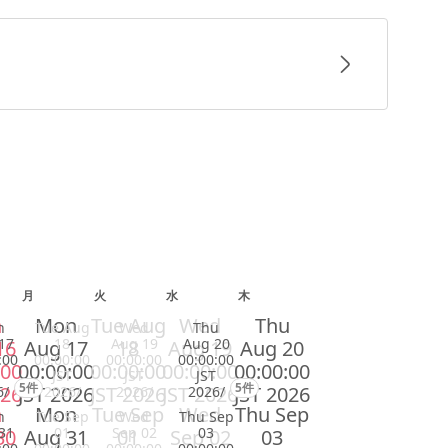
月
火
水
木
n
Mon
Tue Aug
Wed
Thu
n
Tue Aug
Wed
Thu
17
18
Aug 19
Aug 20
16
Aug 17
18
Aug 19
Aug 20
:00
00:00:00
00:00:00
00:00:00
:00
00:00:00
00:00:00
00:00:00
00:00:00
JST
JST
JST
5件
5件
026
JST 2026
JST 2026
JST 2026
JST 2026
6/
2026/
2026/
2026/
n
Mon
Tue Sep
Wed
Thu Sep
n
Tue Sep
Wed
Thu Sep
31
01
Sep 02
03
30
Aug 31
01
Sep 02
03