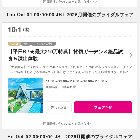
同日開催の他のフェアを見る(5件)
Thu Oct 01 00:00:00 JST 2026月開催のブライダルフェア
10/1
(木)
残席
無料
リアルタイム予約
【平日SP★最大210万特典】貸切ガーデン＆絶品試
食＆演出体験
【木曜限定】ご来館でカタログギフト最大3万円進呈！＼憧れのドレス&写真データ！／
シェフ特製【とろける和牛×季節野菜】などこだわりが詰まった無料試食付き！最新のマ
ッピング演出体験も◎プレミアムな一日を！
11:00～
12:00～
14:00～
16:00～
18:00～
3時間程度
フェア予約
詳しくみる
同日開催の他のフェアを見る(5件)
Fri Oct 02 00:00:00 JST 2026月開催のブライダルフェア