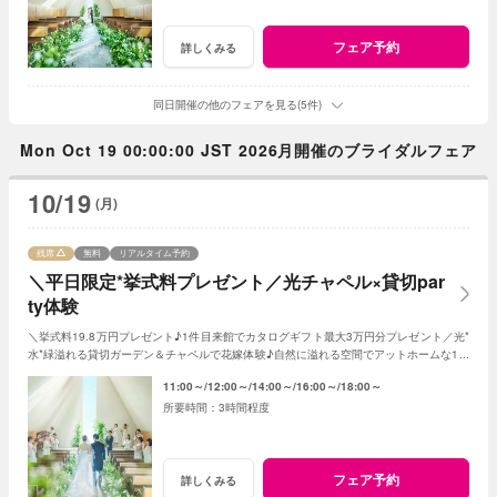
フェア予約
詳しくみる
同日開催の他のフェアを見る(5件)
Mon Oct 19 00:00:00 JST 2026月開催のブライダルフェア
10/19
(月)
残席
無料
リアルタイム予約
＼平日限定*挙式料プレゼント／光チャペル×貸切par
ty体験
＼挙式料19.8万円プレゼント♪1件目来館でカタログギフト最大3万円分プレゼント／光*
水*緑溢れる貸切ガーデン＆チャペルで花嫁体験♪自然に溢れる空間でアットホームな1日
を☆こだわりに合わせた特典でお得に叶う
11:00～
12:00～
14:00～
16:00～
18:00～
3時間程度
フェア予約
詳しくみる