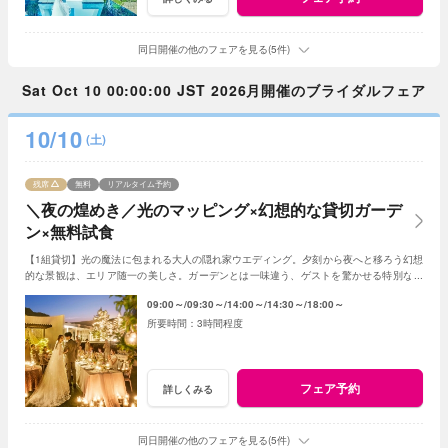
同日開催の他のフェアを見る(5件)
Sat Oct 10 00:00:00 JST 2026月開催のブライダルフェア
10/10
(土)
残席
無料
リアルタイム予約
＼夜の煌めき／光のマッピング×幻想的な貸切ガーデ
ン×無料試食
【1組貸切】光の魔法に包まれる大人の隠れ家ウエディング。夕刻から夜へと移ろう幻想
的な景観は、エリア随一の美しさ。ガーデンとは一味違う、ゲストを驚かせる特別な光
の演出で、記憶に残る一夜を体験ください。
09:00～
09:30～
14:00～
14:30～
18:00～
3時間程度
フェア予約
詳しくみる
同日開催の他のフェアを見る(5件)