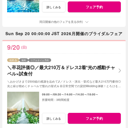
フェア予約
詳しくみる
同日開催の他のフェアを見る(5件)
Sun Sep 20 00:00:00 JST 2026月開催のブライダルフェア
9/20
(日)
残席
無料
リアルタイム予約
＼卒花評価◎／最大210万＆ドレス2着*光の感動チャ
ペル×試食付
＼おかげさまで2500組の感謝を込めて♪／ドレス・演出・挙式など最大210万円優待◎
光と緑が煌めくチャペルで憧れの挙式＆非日常空間での貸切Wedding体験！とろける和
牛の絶品試食＆最新ドレス見学も◎
09:00～
09:30～
14:00～
14:30～
18:00～
3時間程度
フェア予約
詳しくみる