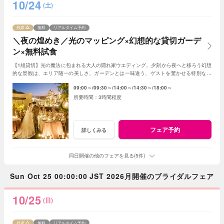
10/24
(土)
残席
無料
リアルタイム予約
＼夜の煌めき／光のマッピング×幻想的な貸切ガーデ
ン×無料試食
【1組貸切】光の魔法に包まれる大人の隠れ家ウエディング。夕刻から夜へと移ろう幻想
的な景観は、エリア随一の美しさ。ガーデンとは一味違う、ゲストを驚かせる特別な光
の演出で、記憶に残る一夜を体験ください。
09:00～
09:30～
14:00～
14:30～
18:00～
3時間程度
フェア予約
詳しくみる
同日開催の他のフェアを見る(5件)
Sun Oct 25 00:00:00 JST 2026月開催のブライダルフェア
10/25
(日)
残席
無料
リアルタイム予約