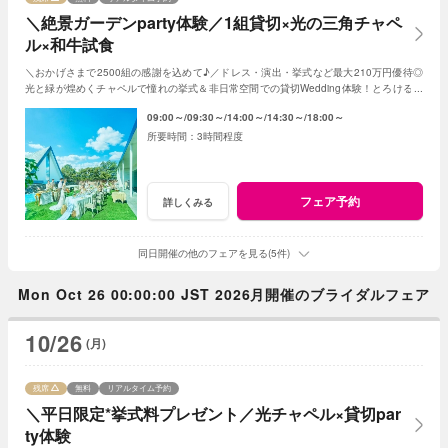
＼絶景ガーデンparty体験／1組貸切×光の三角チャペ
ル×和牛試食
＼おかげさまで2500組の感謝を込めて♪／ドレス・演出・挙式など最大210万円優待◎
光と緑が煌めくチャペルで憧れの挙式＆非日常空間での貸切Wedding体験！とろける和
牛の絶品試食＆最新ドレス見学も◎
09:00～
09:30～
14:00～
14:30～
18:00～
3時間程度
フェア予約
詳しくみる
同日開催の他のフェアを見る(5件)
Mon Oct 26 00:00:00 JST 2026月開催のブライダルフェア
10/26
(月)
残席
無料
リアルタイム予約
＼平日限定*挙式料プレゼント／光チャペル×貸切par
ty体験