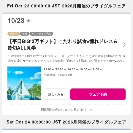
Fri Oct 23 00:00:00 JST 2026月開催のブライダルフェア
10/23
(金)
残席
無料
リアルタイム予約
【平日BIG*3万ギフト】こだわり試食×憧れドレス＆
貸切ALL見学
＼1件目のご来館で最大カタログギフト3万円／平日だからこそ貸切会場を堪能♪光*水*緑
溢れる貸切ガーデン＆チャペルで花嫁体験+*自然と笑顔溢れる空間でアットホームな1日
を☆平日限定特典でお得に叶う*
11:00～
12:00～
14:00～
16:00～
18:00～
3時間程度
フェア予約
詳しくみる
同日開催の他のフェアを見る(5件)
Sat Oct 24 00:00:00 JST 2026月開催のブライダルフェア