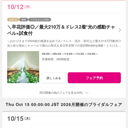
10/12
(月)
残席
無料
リアルタイム予約
＼卒花評価◎／最大210万＆ドレス2着*光の感動チャ
ペル×試食付
＼おかげさまで2500組の感謝を込めて♪／ドレス・演出・挙式など最大210万円優待◎
光と緑が煌めくチャペルで憧れの挙式＆非日常空間での貸切Wedding体験！とろける和
牛の絶品試食＆最新ドレス見学も◎
09:00～
09:30～
14:00～
14:30～
18:00～
3時間程度
フェア予約
詳しくみる
同日開催の他のフェアを見る(5件)
Thu Oct 15 00:00:00 JST 2026月開催のブライダルフェア
10/15
(木)