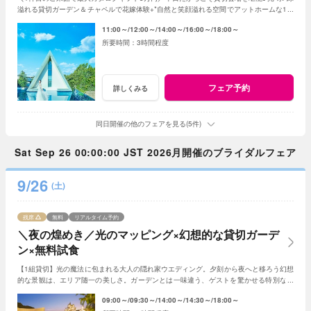
溢れる貸切ガーデン＆チャペルで花嫁体験+*自然と笑顔溢れる空間でアットホームな1日
を☆平日限定特典でお得に叶う*
11:00～
12:00～
14:00～
16:00～
18:00～
3時間程度
フェア予約
詳しくみる
同日開催の他のフェアを見る(5件)
Sat Sep 26 00:00:00 JST 2026月開催のブライダルフェア
9/26
(土)
残席
無料
リアルタイム予約
＼夜の煌めき／光のマッピング×幻想的な貸切ガーデ
ン×無料試食
【1組貸切】光の魔法に包まれる大人の隠れ家ウエディング。夕刻から夜へと移ろう幻想
的な景観は、エリア随一の美しさ。ガーデンとは一味違う、ゲストを驚かせる特別な光
の演出で、記憶に残る一夜を体験ください。
09:00～
09:30～
14:00～
14:30～
18:00～