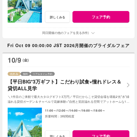
フェア予約
詳しくみる
同日開催の他のフェアを見る(5件)
Fri Oct 09 00:00:00 JST 2026月開催のブライダルフェア
10/9
(金)
残席
無料
リアルタイム予約
【平日BIG*3万ギフト】こだわり試食×憧れドレス＆
貸切ALL見学
＼1件目のご来館で最大カタログギフト3万円／平日だからこそ貸切会場を堪能♪光*水*緑
溢れる貸切ガーデン＆チャペルで花嫁体験+*自然と笑顔溢れる空間でアットホームな1日
を☆平日限定特典でお得に叶う*
11:00～
12:00～
14:00～
16:00～
18:00～
3時間程度
フェア予約
詳しくみる