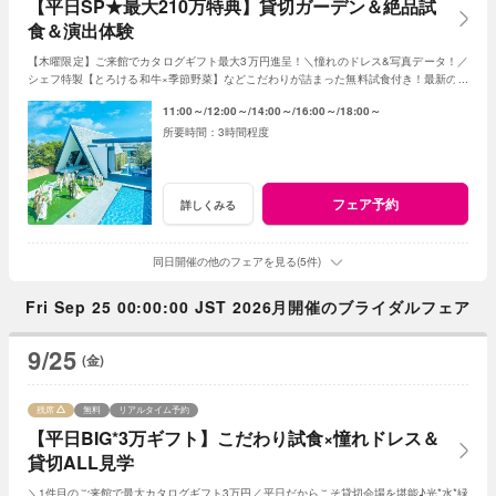
【平日SP★最大210万特典】貸切ガーデン＆絶品試
食＆演出体験
【木曜限定】ご来館でカタログギフト最大3万円進呈！＼憧れのドレス&写真データ！／
シェフ特製【とろける和牛×季節野菜】などこだわりが詰まった無料試食付き！最新のマ
ッピング演出体験も◎プレミアムな一日を！
11:00～
12:00～
14:00～
16:00～
18:00～
3時間程度
フェア予約
詳しくみる
同日開催の他のフェアを見る(5件)
Fri Sep 25 00:00:00 JST 2026月開催のブライダルフェア
9/25
(金)
残席
無料
リアルタイム予約
【平日BIG*3万ギフト】こだわり試食×憧れドレス＆
貸切ALL見学
＼1件目のご来館で最大カタログギフト3万円／平日だからこそ貸切会場を堪能♪光*水*緑