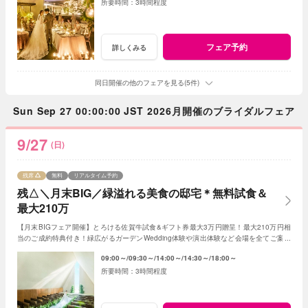
3時間程度
フェア予約
詳しくみる
同日開催の他のフェアを見る(5件)
Sun Sep 27 00:00:00 JST 2026月開催のブライダルフェア
9/27
(日)
残席
無料
リアルタイム予約
残△＼月末BIG／緑溢れる美食の邸宅＊無料試食＆
最大210万
【月末BIGフェア開催】とろける佐賀牛試食&ギフト券最大3万円贈呈！最大210万円相
当のご成約特典付き！緑広がるガーデンWedding体験や演出体験など会場を全てご案内
◎人気の新作ドレスもご見学可能
09:00～
09:30～
14:00～
14:30～
18:00～
3時間程度