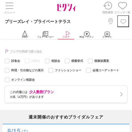
メニュー
閲覧履歴
クリップ一覧
ブリーズレイ・プライベートテラス
トップ
フォト・ムービー
フェア
料金・プラン
クチコミ
フェアの内容で絞り込む
試食会
試着会
相談会
模擬挙式
模擬披露宴
料理・引出物などの展示
ファッションショー
会場コーディネート
オンライン相談会
少人数割プラン
この式場には
（6名 54万円）があります
週末開催のおすすめブライダルフェア
8/15
(土)