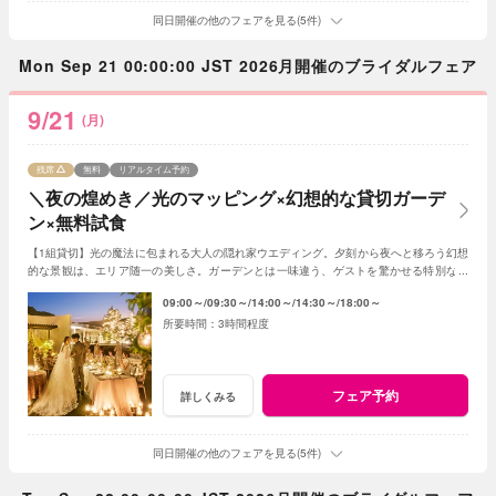
同日開催の他のフェアを見る(5件)
Mon Sep 21 00:00:00 JST 2026月開催のブライダルフェア
9/21
(月)
残席
無料
リアルタイム予約
＼夜の煌めき／光のマッピング×幻想的な貸切ガーデ
ン×無料試食
【1組貸切】光の魔法に包まれる大人の隠れ家ウエディング。夕刻から夜へと移ろう幻想
的な景観は、エリア随一の美しさ。ガーデンとは一味違う、ゲストを驚かせる特別な光
の演出で、記憶に残る一夜を体験ください。
09:00～
09:30～
14:00～
14:30～
18:00～
3時間程度
フェア予約
詳しくみる
同日開催の他のフェアを見る(5件)