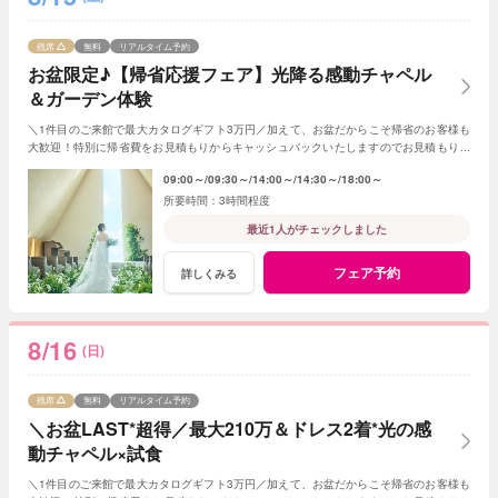
残席
無料
リアルタイム予約
お盆限定♪【帰省応援フェア】光降る感動チャペル
＆ガーデン体験
＼1件目のご来館で最大カタログギフト3万円／加えて、お盆だからこそ帰省のお客様も
大歓迎！特別に帰省費をお見積もりからキャッシュバックいたしますのでお見積もり作
成時にスタッフまでお申し付けください！
09:00～
09:30～
14:00～
14:30～
18:00～
3時間程度
最近1人がチェックしました
フェア予約
詳しくみる
8/16
(日)
残席
無料
リアルタイム予約
＼お盆LAST*超得／最大210万＆ドレス2着*光の感
動チャペル×試食
＼1件目のご来館で最大カタログギフト3万円／加えて、お盆だからこそ帰省のお客様も