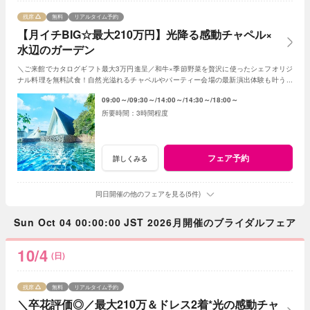
残席
無料
リアルタイム予約
【月イチBIG☆最大210万円】光降る感動チャペル×
水辺のガーデン
＼ご来館でカタログギフト最大3万円進呈／和牛×季節野菜を贅沢に使ったシェフオリジ
ナル料理を無料試食！自然光溢れるチャペルやパーティー会場の最新演出体験も叶う！
月1度のBIGフェアを楽しんで♪
09:00～
09:30～
14:00～
14:30～
18:00～
3時間程度
フェア予約
詳しくみる
同日開催の他のフェアを見る(5件)
Sun Oct 04 00:00:00 JST 2026月開催のブライダルフェア
10/4
(日)
残席
無料
リアルタイム予約
＼卒花評価◎／最大210万＆ドレス2着*光の感動チャ