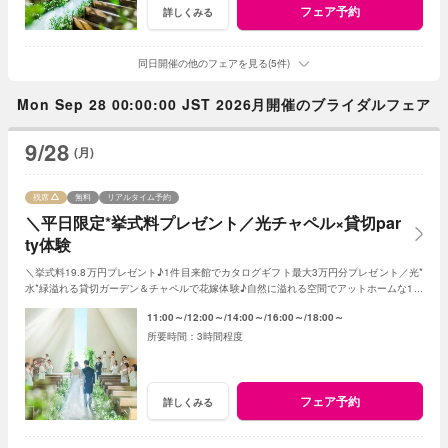
フェア予約
詳しくみる
同日開催の他のフェアを見る(5件)
Mon Sep 28 00:00:00 JST 2026月開催のブライダルフェア
9/28
(月)
残席
無料
リアルタイム予約
＼平日限定*挙式料プレゼント／光チャペル×貸切par
ty体験
＼挙式料19.8万円プレゼント♪1件目来館でカタログギフト最大3万円分プレゼント／光*
水*緑溢れる貸切ガーデン＆チャペルで花嫁体験♪自然に溢れる空間でアットホームな1日
を☆こだわりに合わせた特典でお得に叶う
11:00～
12:00～
14:00～
16:00～
18:00～
3時間程度
フェア予約
詳しくみる