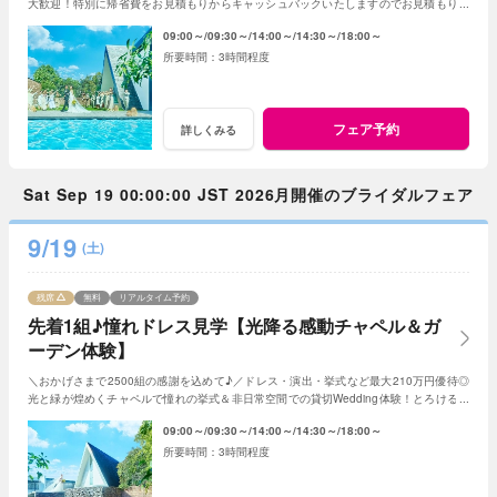
大歓迎！特別に帰省費をお見積もりからキャッシュバックいたしますのでお見積もり作
成時にスタッフまでお申し付けください！
09:00～
09:30～
14:00～
14:30～
18:00～
3時間程度
フェア予約
詳しくみる
Sat Sep 19 00:00:00 JST 2026月開催のブライダルフェア
9/19
(土)
残席
無料
リアルタイム予約
先着1組♪憧れドレス見学【光降る感動チャペル＆ガ
ーデン体験】
＼おかげさまで2500組の感謝を込めて♪／ドレス・演出・挙式など最大210万円優待◎
光と緑が煌めくチャペルで憧れの挙式＆非日常空間での貸切Wedding体験！とろける和
牛の絶品試食＆最新ドレス見学も◎
09:00～
09:30～
14:00～
14:30～
18:00～
3時間程度