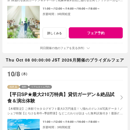
を☆こだわりに合わせた特典でお得に叶う
11:00～
12:00～
14:00～
16:00～
18:00～
3時間程度
フェア予約
詳しくみる
同日開催の他のフェアを見る(5件)
Thu Oct 08 00:00:00 JST 2026月開催のブライダルフェア
10/8
(木)
残席
無料
リアルタイム予約
【平日SP★最大210万特典】貸切ガーデン＆絶品試
食＆演出体験
【木曜限定】ご来館でカタログギフト最大3万円進呈！＼憧れのドレス&写真データ！／
シェフ特製【とろける和牛×季節野菜】などこだわりが詰まった無料試食付き！最新のマ
ッピング演出体験も◎プレミアムな一日を！
11:00～
12:00～
14:00～
16:00～
18:00～
3時間程度