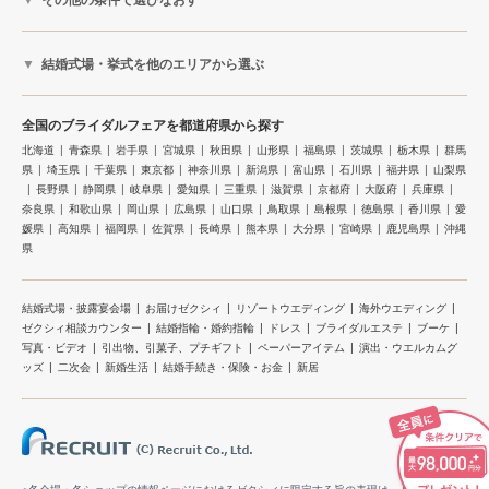
結婚式場・挙式を他のエリアから選ぶ
全国のブライダルフェアを都道府県から探す
北海道
青森県
岩手県
宮城県
秋田県
山形県
福島県
茨城県
栃木県
群馬
県
埼玉県
千葉県
東京都
神奈川県
新潟県
富山県
石川県
福井県
山梨県
長野県
静岡県
岐阜県
愛知県
三重県
滋賀県
京都府
大阪府
兵庫県
奈良県
和歌山県
岡山県
広島県
山口県
鳥取県
島根県
徳島県
香川県
愛
媛県
高知県
福岡県
佐賀県
長崎県
熊本県
大分県
宮崎県
鹿児島県
沖縄
県
結婚式場・披露宴会場
お届けゼクシィ
リゾートウエディング
海外ウエディング
ゼクシィ相談カウンター
結婚指輪・婚約指輪
ドレス
ブライダルエステ
ブーケ
写真・ビデオ
引出物、引菓子、プチギフト
ペーパーアイテム
演出・ウエルカムグ
ッズ
二次会
新婚生活
結婚手続き・保険・お金
新居
※各会場・各ショップの情報ページにおけるゼクシィに限定する旨の表現は、ゼクシィのサ