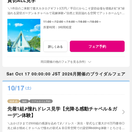
貸切ALL見学
＼1件目のご来館で最大カタログギフト3万円／平日だからこそ貸切会場を堪能♪光*水*緑
溢れる貸切ガーデン＆チャペルで花嫁体験+*自然と笑顔溢れる空間でアットホームな1日
を☆平日限定特典でお得に叶う*
11:00～
12:00～
14:00～
16:00～
18:00～
3時間程度
フェア予約
詳しくみる
同日開催の他のフェアを見る(5件)
Sat Oct 17 00:00:00 JST 2026月開催のブライダルフェア
10/17
(土)
残席
無料
リアルタイム予約
先着1組♪憧れドレス見学【光降る感動チャペル＆ガ
ーデン体験】
＼おかげさまで2500組の感謝を込めて♪／ドレス・演出・挙式など最大210万円優待◎
光と緑が煌めくチャペルで憧れの挙式＆非日常空間での貸切Wedding体験！とろける和