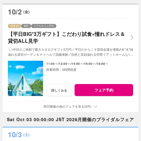
10/2
(金)
残席
無料
リアルタイム予約
【平日BIG*3万ギフト】こだわり試食×憧れドレス＆
貸切ALL見学
＼1件目のご来館で最大カタログギフト3万円／平日だからこそ貸切会場を堪能♪光*水*緑
溢れる貸切ガーデン＆チャペルで花嫁体験+*自然と笑顔溢れる空間でアットホームな1日
を☆平日限定特典でお得に叶う*
11:00～
12:00～
14:00～
16:00～
18:00～
3時間程度
フェア予約
詳しくみる
同日開催の他のフェアを見る(5件)
Sat Oct 03 00:00:00 JST 2026月開催のブライダルフェア
10/3
(土)