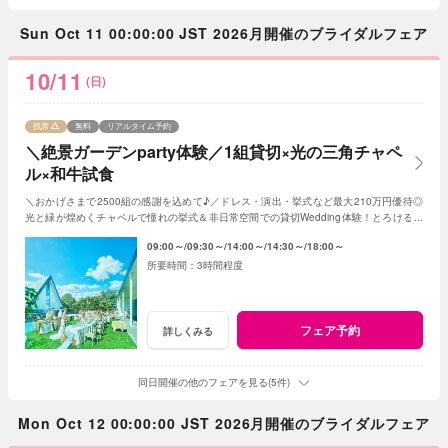
Sun Oct 11 00:00:00 JST 2026月開催のブライダルフェア
10/11
(日)
残席
無料
リアルタイム予約
＼絶景ガーデンparty体験／1組貸切×光の三角チャペ
ル×和牛試食
＼おかげさまで2500組の感謝を込めて♪／ドレス・演出・挙式など最大210万円優待◎
光と緑が煌めくチャペルで憧れの挙式＆非日常空間での貸切Wedding体験！とろける和
牛の絶品試食＆最新ドレス見学も◎
09:00～
09:30～
14:00～
14:30～
18:00～
3時間程度
フェア予約
詳しくみる
同日開催の他のフェアを見る(5件)
Mon Oct 12 00:00:00 JST 2026月開催のブライダルフェア