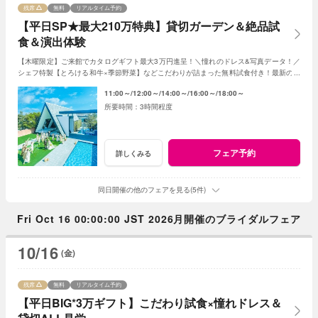
残席
無料
リアルタイム予約
【平日SP★最大210万特典】貸切ガーデン＆絶品試
食＆演出体験
【木曜限定】ご来館でカタログギフト最大3万円進呈！＼憧れのドレス&写真データ！／
シェフ特製【とろける和牛×季節野菜】などこだわりが詰まった無料試食付き！最新のマ
ッピング演出体験も◎プレミアムな一日を！
11:00～
12:00～
14:00～
16:00～
18:00～
3時間程度
フェア予約
詳しくみる
同日開催の他のフェアを見る(5件)
Fri Oct 16 00:00:00 JST 2026月開催のブライダルフェア
10/16
(金)
残席
無料
リアルタイム予約
【平日BIG*3万ギフト】こだわり試食×憧れドレス＆