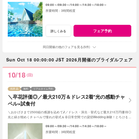
牛の絶品試食＆最新ドレス見学も◎
09:00～
09:30～
14:00～
14:30～
18:00～
3時間程度
フェア予約
詳しくみる
同日開催の他のフェアを見る(5件)
Sun Oct 18 00:00:00 JST 2026月開催のブライダルフェア
10/18
(日)
残席
無料
リアルタイム予約
＼卒花評価◎／最大210万＆ドレス2着*光の感動チャ
ペル×試食付
＼おかげさまで2500組の感謝を込めて♪／ドレス・演出・挙式など最大210万円優待◎
光と緑が煌めくチャペルで憧れの挙式＆非日常空間での貸切Wedding体験！とろける和
牛の絶品試食＆最新ドレス見学も◎
09:00～
09:30～
14:00～
14:30～
18:00～
3時間程度