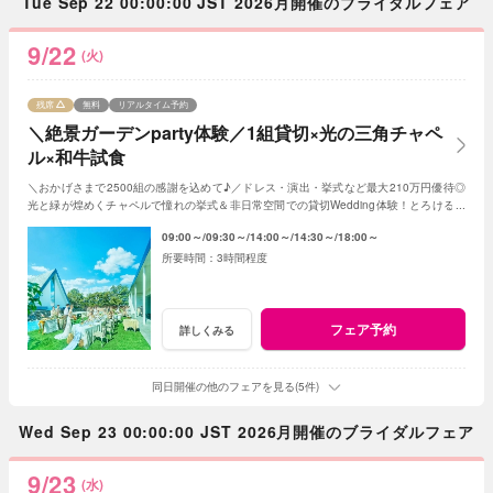
Tue Sep 22 00:00:00 JST 2026月開催のブライダルフェア
9/22
(火)
残席
無料
リアルタイム予約
＼絶景ガーデンparty体験／1組貸切×光の三角チャペ
ル×和牛試食
＼おかげさまで2500組の感謝を込めて♪／ドレス・演出・挙式など最大210万円優待◎
光と緑が煌めくチャペルで憧れの挙式＆非日常空間での貸切Wedding体験！とろける和
牛の絶品試食＆最新ドレス見学も◎
09:00～
09:30～
14:00～
14:30～
18:00～
3時間程度
フェア予約
詳しくみる
同日開催の他のフェアを見る(5件)
Wed Sep 23 00:00:00 JST 2026月開催のブライダルフェア
9/23
(水)