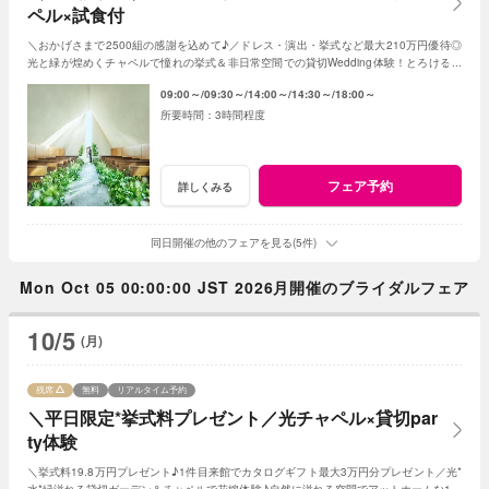
ペル×試食付
＼おかげさまで2500組の感謝を込めて♪／ドレス・演出・挙式など最大210万円優待◎
光と緑が煌めくチャペルで憧れの挙式＆非日常空間での貸切Wedding体験！とろける和
牛の絶品試食＆最新ドレス見学も◎
09:00～
09:30～
14:00～
14:30～
18:00～
3時間程度
フェア予約
詳しくみる
同日開催の他のフェアを見る(5件)
Mon Oct 05 00:00:00 JST 2026月開催のブライダルフェア
10/5
(月)
残席
無料
リアルタイム予約
＼平日限定*挙式料プレゼント／光チャペル×貸切par
ty体験
＼挙式料19.8万円プレゼント♪1件目来館でカタログギフト最大3万円分プレゼント／光*
水*緑溢れる貸切ガーデン＆チャペルで花嫁体験♪自然に溢れる空間でアットホームな1日