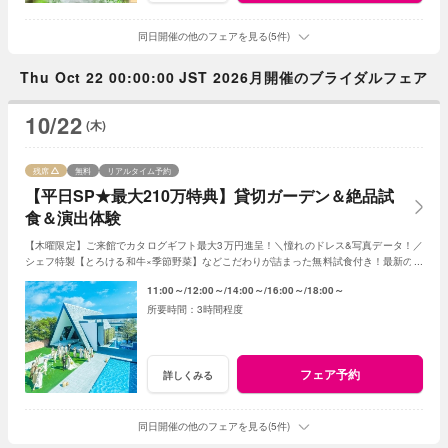
同日開催の他のフェアを見る(5件)
Thu Oct 22 00:00:00 JST 2026月開催のブライダルフェア
10/22
(木)
残席
無料
リアルタイム予約
【平日SP★最大210万特典】貸切ガーデン＆絶品試
食＆演出体験
【木曜限定】ご来館でカタログギフト最大3万円進呈！＼憧れのドレス&写真データ！／
シェフ特製【とろける和牛×季節野菜】などこだわりが詰まった無料試食付き！最新のマ
ッピング演出体験も◎プレミアムな一日を！
11:00～
12:00～
14:00～
16:00～
18:00～
3時間程度
フェア予約
詳しくみる
同日開催の他のフェアを見る(5件)