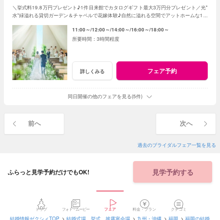
＼挙式料19.8万円プレゼント♪1件目来館でカタログギフト最大3万円分プレゼント／光*
水*緑溢れる貸切ガーデン＆チャペルで花嫁体験♪自然に溢れる空間でアットホームな1日
を☆こだわりに合わせた特典でお得に叶う
11:00～
12:00～
14:00～
16:00～
18:00～
3時間程度
フェア予約
詳しくみる
同日開催の他のフェアを見る(5件)
前へ
次へ
過去のブライダルフェア一覧を見る
見学予約する
ふらっと見学予約だけでもOK!
トップ
フォト・ムービー
フェア
料金・プラン
クチコミ
結婚情報ゼクシィTOP
結婚式場、挙式、披露宴会場
九州・沖縄
福岡
福岡の結婚