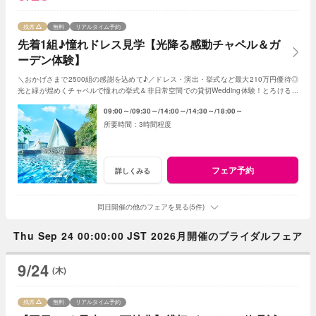
残席
無料
リアルタイム予約
先着1組♪憧れドレス見学【光降る感動チャペル＆ガ
ーデン体験】
＼おかげさまで2500組の感謝を込めて♪／ドレス・演出・挙式など最大210万円優待◎
光と緑が煌めくチャペルで憧れの挙式＆非日常空間での貸切Wedding体験！とろける和
牛の絶品試食＆最新ドレス見学も◎
09:00～
09:30～
14:00～
14:30～
18:00～
3時間程度
フェア予約
詳しくみる
同日開催の他のフェアを見る(5件)
Thu Sep 24 00:00:00 JST 2026月開催のブライダルフェア
9/24
(木)
残席
無料
リアルタイム予約