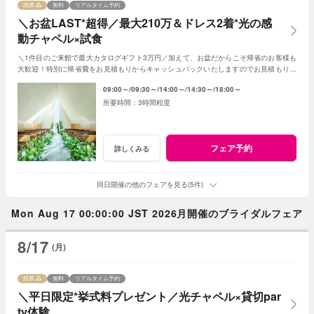
残席
無料
リアルタイム予約
＼お盆LAST*超得／最大210万＆ドレス2着*光の感
動チャペル×試食
＼1件目のご来館で最大カタログギフト3万円／加えて、お盆だからこそ帰省のお客様も
大歓迎！特別に帰省費をお見積もりからキャッシュバックいたしますのでお見積もり作
成時にスタッフまでお申し付けください！
09:00～
09:30～
14:00～
14:30～
18:00～
3時間程度
フェア予約
詳しくみる
同日開催の他のフェアを見る(5件)
Mon Aug 17 00:00:00 JST 2026月開催のブライダルフェア
8/17
(月)
残席
無料
リアルタイム予約
＼平日限定*挙式料プレゼント／光チャペル×貸切par
ty体験