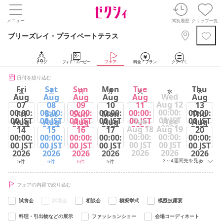
メニュー
閲覧履歴
クリップ一覧
ブリーズレイ・プライベートテラス
トップ
フォト・ムービー
フェア
料金・プラン
クチコミ
日付を絞り込む
Fri
Sat
Sun
Mon
Tue
Thu
金
土
日
月
火
水
木
Wed
Aug
Aug
Aug
Aug
Aug
Aug
Aug 12
07
08
09
10
11
13
00:00:
00:00:
00:00:
00:00:
00:00:
00:00:
00:00:
Fri
Sat
Sun
Mon
Thu
00 JST
00 JST
00 JST
00 JST
00 JST
00 JST
00 JST
Tue
Wed
Aug
Aug
Aug
Aug
Aug
2026
2026
2026
2026
2026
2026
2026
Aug 18
Aug 19
14
15
16
17
20
00:00:
00:00:
00:00:
00:00:
00:00:
00:00:
00:00:
5件
6件
6件
5件
6件
5件
00 JST
00 JST
00 JST
00 JST
00 JST
00 JST
00 JST
2026
2026
2026
2026
2026
2026
2026
3～4週間先を見る
5件
6件
6件
5件
5件
フェアの内容で絞り込む
試食会
試着会
相談会
模擬挙式
模擬披露宴
料理・引出物などの展示
ファッションショー
会場コーディネート