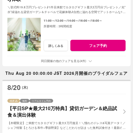
＼挙式料19.8万円プレゼント♪1件目来館でカタログギフト最大3万円分プレゼント／光*
水*緑溢れる貸切ガーデン＆チャペルで花嫁体験♪自然に溢れる空間でアットホームな1日
を☆こだわりに合わせた特典でお得に叶う
11:00～
12:00～
14:00～
16:00～
18:00～
3時間程度
フェア予約
詳しくみる
同日開催の他のフェアを見る(4件)
Thu Aug 20 00:00:00 JST 2026月開催のブライダルフェア
8/20
(木)
残席
無料
リアルタイム予約
【平日SP★最大210万特典】貸切ガーデン＆絶品試
食＆演出体験
【木曜限定】ご来館でカタログギフト最大3万円進呈！＼憧れのドレス&写真データ！／
シェフ特製【とろける和牛×季節野菜】などこだわりが詰まった無料試食付き！最新のマ
ッピング演出体験も◎プレミアムな一日を！