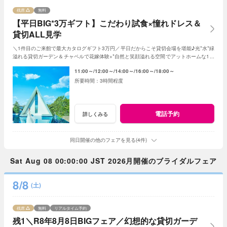
残席
無料
【平日BIG*3万ギフト】こだわり試食×憧れドレス＆
貸切ALL見学
＼1件目のご来館で最大カタログギフト3万円／平日だからこそ貸切会場を堪能♪光*水*緑
溢れる貸切ガーデン＆チャペルで花嫁体験+*自然と笑顔溢れる空間でアットホームな1日
を☆平日限定特典でお得に叶う*
11:00～
12:00～
14:00～
16:00～
18:00～
3時間程度
電話予約
詳しくみる
同日開催の他のフェアを見る(4件)
Sat Aug 08 00:00:00 JST 2026月開催のブライダルフェア
8/8
(土)
残席
無料
リアルタイム予約
残1＼R8年8月8日BIGフェア／幻想的な貸切ガーデ