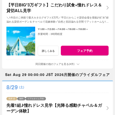
【平日BIG*3万ギフト】こだわり試食×憧れドレス＆
貸切ALL見学
＼1件目のご来館で最大カタログギフト3万円／平日だからこそ貸切会場を堪能♪光*水*緑
溢れる貸切ガーデン＆チャペルで花嫁体験+*自然と笑顔溢れる空間でアットホームな1日
を☆平日限定特典でお得に叶う*
11:00～
12:00～
14:00～
16:00～
18:00～
3時間程度
フェア予約
詳しくみる
同日開催の他のフェアを見る(4件)
Sat Aug 29 00:00:00 JST 2026月開催のブライダルフェア
8/29
(土)
残席
無料
リアルタイム予約
先着1組♪憧れドレス見学【光降る感動チャペル＆ガ
ーデン体験】