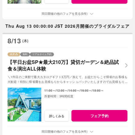
同日開催の他のフェアを見る(5件)
Thu Aug 13 00:00:00 JST 2026月開催のブライダルフェア
8/13
(木)
残席
無料
リアルタイム予約
【平日お盆SP★最大210万】貸切ガーデン＆絶品試
食＆演出ALL体験
＼1件目のご来館で最大カタログギフト3万円／加えて、お盆だからこそ帰省のお客様も
大歓迎！特別に帰省費をお見積もりからキャッシュバックいたしますのでお見積もり作
成時にスタッフまでお申し付けください！
11:00～
12:00～
14:00～
16:00～
18:00～
3時間程度
フェア予約
詳しくみる
同日開催の他のフェアを見る(4件)