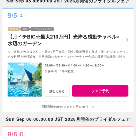
Sat Sep 05 00:00:00 JST 2026月開催のブライダルフェア
9/5
(土)
残席
無料
リアルタイム予約
【月イチBIG☆最大210万円】光降る感動チャペル×
水辺のガーデン
＼ご来館でカタログギフト最大3万円進呈／和牛×季節野菜を贅沢に使ったシェフオリジ
ナル料理を無料試食！自然光溢れるチャペルやパーティー会場の最新演出体験も叶う！
月1度のBIGフェアを楽しんで♪
09:00～
09:30～
14:00～
14:30～
18:00～
3時間程度
フェア予約
詳しくみる
同日開催の他のフェアを見る(5件)
Sun Sep 06 00:00:00 JST 2026月開催のブライダルフェア
9/6
(日)