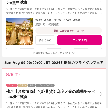
ン×無料試食
＼1件目のご来館で最大カタログギフト3万円／加えて、お盆だからこそ帰省のお客様も
大歓迎！特別に帰省費をお見積もりからキャッシュバックいたしますのでお見積もり作
成時にスタッフまでお申し付けください！
09:00～
09:30～
14:00～
14:30～
18:00～
3時間程度
最近1人がチェックしました
フェア予約
詳しくみる
同日開催の他のフェアを見る(5件)
Sun Aug 09 00:00:00 JST 2026月開催のブライダルフェア
8/9
(日)
イチオシ
残席
無料
リアルタイム予約
残△【お盆*BIG】＼絶景貸切邸宅／光の感動チャペ
ル×和牛試食
＼1件目のご来館で最大カタログギフト3万円／加えて、お盆だからこそ帰省のお客様も
大歓迎！特別に帰省費をお見積もりからキャッシュバックいたしますのでお見積もり作