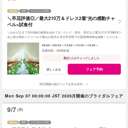
残席
無料
リアルタイム予約
＼卒花評価◎／最大210万＆ドレス2着*光の感動チャ
ペル×試食付
＼おかげさまで2500組の感謝を込めて♪／ドレス・演出・挙式など最大210万円優待◎
光と緑が煌めくチャペルで憧れの挙式＆非日常空間での貸切Wedding体験！とろける和
牛の絶品試食＆最新ドレス見学も◎
09:00～
09:30～
14:00～
14:30～
18:00～
3時間程度
最近1人がチェックしました
フェア予約
詳しくみる
同日開催の他のフェアを見る(5件)
Mon Sep 07 00:00:00 JST 2026月開催のブライダルフェア
9/7
(月)
残席
無料
リアルタイム予約