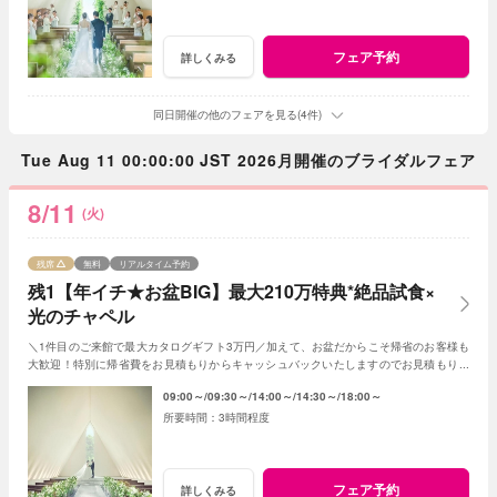
フェア予約
詳しくみる
同日開催の他のフェアを見る(4件)
Tue Aug 11 00:00:00 JST 2026月開催のブライダルフェア
8/11
(火)
残席
無料
リアルタイム予約
残1【年イチ★お盆BIG】最大210万特典*絶品試食×
光のチャペル
＼1件目のご来館で最大カタログギフト3万円／加えて、お盆だからこそ帰省のお客様も
大歓迎！特別に帰省費をお見積もりからキャッシュバックいたしますのでお見積もり作
成時にスタッフまでお申し付けください！
09:00～
09:30～
14:00～
14:30～
18:00～
3時間程度
フェア予約
詳しくみる