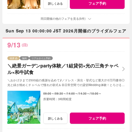
フェア予約
詳しくみる
同日開催の他のフェアを見る(5件)
Sun Sep 13 00:00:00 JST 2026月開催のブライダルフェア
9/13
(日)
残席
無料
リアルタイム予約
＼絶景ガーデンparty体験／1組貸切×光の三角チャペ
ル×和牛試食
＼おかげさまで2500組の感謝を込めて♪／ドレス・演出・挙式など最大210万円優待◎
光と緑が煌めくチャペルで憧れの挙式＆非日常空間での貸切Wedding体験！とろける和
牛の絶品試食＆最新ドレス見学も◎
09:00～
09:30～
14:00～
14:30～
18:00～
3時間程度
フェア予約
詳しくみる