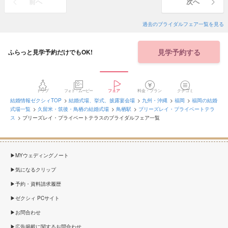
前へ
次へ
過去のブライダルフェア一覧を見る
見学予約する
ふらっと見学予約だけでもOK!
トップ
フォト・ムービー
フェア
料金・プラン
クチコミ
結婚情報ゼクシィTOP
結婚式場、挙式、披露宴会場
九州・沖縄
福岡
福岡の結婚
式場一覧
久留米・筑後・鳥栖の結婚式場
鳥栖駅
ブリーズレイ・プライベートテラ
ス
ブリーズレイ・プライベートテラスのブライダルフェア一覧
MYウェディングノート
気になるクリップ
予約・資料請求履歴
ゼクシィ PCサイト
お問合わせ
広告掲載に関するお問合わせ