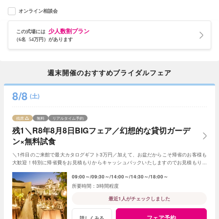
オンライン相談会
少人数割プラン
この式場には
（6名 54万円）があります
週末開催のおすすめブライダルフェア
8/8
(土)
残席
無料
リアルタイム予約
残1＼R8年8月8日BIGフェア／幻想的な貸切ガーデ
ン×無料試食
＼1件目のご来館で最大カタログギフト3万円／加えて、お盆だからこそ帰省のお客様も
大歓迎！特別に帰省費をお見積もりからキャッシュバックいたしますのでお見積もり作
成時にスタッフまでお申し付けください！
09:00～
09:30～
14:00～
14:30～
18:00～
3時間程度
最近1人がチェックしました
フェア予約
詳しくみる