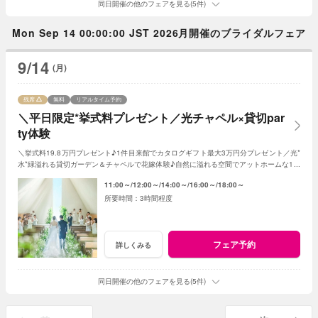
同日開催の他のフェアを見る(5件)
Mon Sep 14 00:00:00 JST 2026月開催のブライダルフェア
9/14
(月)
残席
無料
リアルタイム予約
＼平日限定*挙式料プレゼント／光チャペル×貸切par
ty体験
＼挙式料19.8万円プレゼント♪1件目来館でカタログギフト最大3万円分プレゼント／光*
水*緑溢れる貸切ガーデン＆チャペルで花嫁体験♪自然に溢れる空間でアットホームな1日
を☆こだわりに合わせた特典でお得に叶う
11:00～
12:00～
14:00～
16:00～
18:00～
3時間程度
フェア予約
詳しくみる
同日開催の他のフェアを見る(5件)