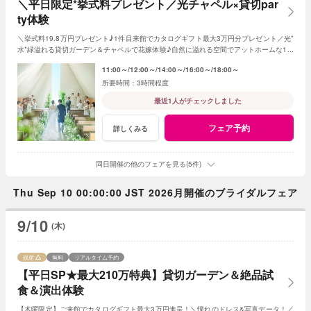
＼平日限定*挙式料プレゼント／光チャペル×貸切par
ty体験
＼挙式料19.8万円プレゼント♪1件目来館でカタログギフト最大3万円分プレゼント／光*
水*緑溢れる貸切ガーデン＆チャペルで花嫁体験♪自然に溢れる空間でアットホームな1日
を☆こだわりに合わせた特典でお得に叶う
11:00～
12:00～
14:00～
16:00～
18:00～
3時間程度
最近1人がチェックしました
フェア予約
詳しくみる
同日開催の他のフェアを見る(5件)
Thu Sep 10 00:00:00 JST 2026月開催のブライダルフェア
9/10
(木)
残席
無料
リアルタイム予約
【平日SP★最大210万特典】貸切ガーデン＆絶品試
食＆演出体験
【木曜限定】ご来館でカタログギフト最大3万円進呈！＼憧れのドレス&写真データ！／