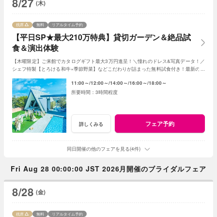
8/27
(木)
残席
無料
リアルタイム予約
【平日SP★最大210万特典】貸切ガーデン＆絶品試
食＆演出体験
【木曜限定】ご来館でカタログギフト最大3万円進呈！＼憧れのドレス&写真データ！／
シェフ特製【とろける和牛×季節野菜】などこだわりが詰まった無料試食付き！最新のマ
ッピング演出体験も◎プレミアムな一日を！
11:00～
12:00～
14:00～
16:00～
18:00～
3時間程度
フェア予約
詳しくみる
同日開催の他のフェアを見る(4件)
Fri Aug 28 00:00:00 JST 2026月開催のブライダルフェア
8/28
(金)
残席
無料
リアルタイム予約