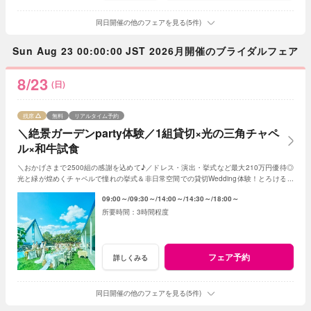
同日開催の他のフェアを見る(5件)
Sun Aug 23 00:00:00 JST 2026月開催のブライダルフェア
8/23
(日)
残席
無料
リアルタイム予約
＼絶景ガーデンparty体験／1組貸切×光の三角チャペ
ル×和牛試食
＼おかげさまで2500組の感謝を込めて♪／ドレス・演出・挙式など最大210万円優待◎
光と緑が煌めくチャペルで憧れの挙式＆非日常空間での貸切Wedding体験！とろける和
牛の絶品試食＆最新ドレス見学も◎
09:00～
09:30～
14:00～
14:30～
18:00～
3時間程度
フェア予約
詳しくみる
同日開催の他のフェアを見る(5件)