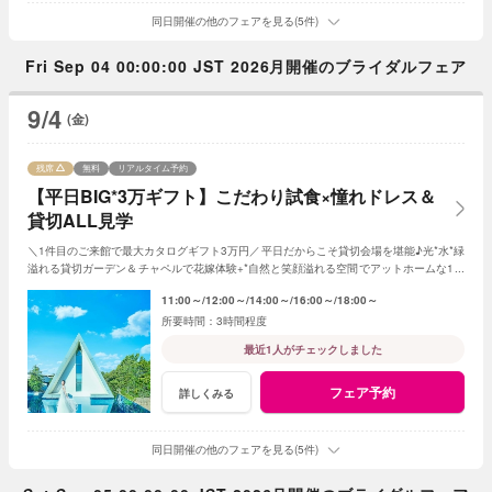
同日開催の他のフェアを見る(5件)
Fri Sep 04 00:00:00 JST 2026月開催のブライダルフェア
9/4
(金)
残席
無料
リアルタイム予約
【平日BIG*3万ギフト】こだわり試食×憧れドレス＆
貸切ALL見学
＼1件目のご来館で最大カタログギフト3万円／平日だからこそ貸切会場を堪能♪光*水*緑
溢れる貸切ガーデン＆チャペルで花嫁体験+*自然と笑顔溢れる空間でアットホームな1日
を☆平日限定特典でお得に叶う*
11:00～
12:00～
14:00～
16:00～
18:00～
3時間程度
最近1人がチェックしました
フェア予約
詳しくみる
同日開催の他のフェアを見る(5件)