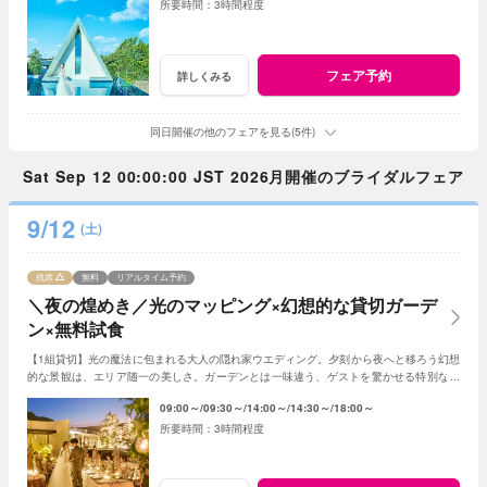
3時間程度
フェア予約
詳しくみる
同日開催の他のフェアを見る(5件)
Sat Sep 12 00:00:00 JST 2026月開催のブライダルフェア
9/12
(土)
残席
無料
リアルタイム予約
＼夜の煌めき／光のマッピング×幻想的な貸切ガーデ
ン×無料試食
【1組貸切】光の魔法に包まれる大人の隠れ家ウエディング。夕刻から夜へと移ろう幻想
的な景観は、エリア随一の美しさ。ガーデンとは一味違う、ゲストを驚かせる特別な光
の演出で、記憶に残る一夜を体験ください。
09:00～
09:30～
14:00～
14:30～
18:00～
3時間程度