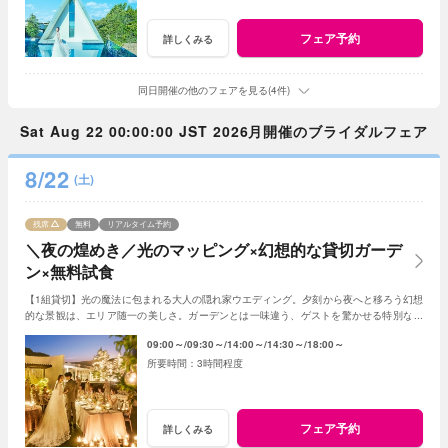
フェア予約
詳しくみる
同日開催の他のフェアを見る(4件)
Sat Aug 22 00:00:00 JST 2026月開催のブライダルフェア
8/22
(土)
残席
無料
リアルタイム予約
＼夜の煌めき／光のマッピング×幻想的な貸切ガーデ
ン×無料試食
【1組貸切】光の魔法に包まれる大人の隠れ家ウエディング。夕刻から夜へと移ろう幻想
的な景観は、エリア随一の美しさ。ガーデンとは一味違う、ゲストを驚かせる特別な光
の演出で、記憶に残る一夜を体験ください。
09:00～
09:30～
14:00～
14:30～
18:00～
3時間程度
フェア予約
詳しくみる