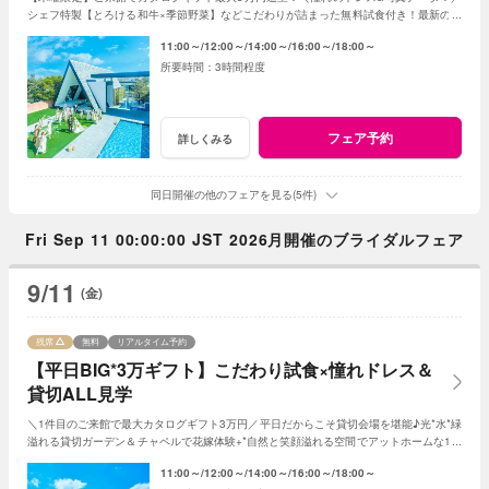
シェフ特製【とろける和牛×季節野菜】などこだわりが詰まった無料試食付き！最新のマ
ッピング演出体験も◎プレミアムな一日を！
11:00～
12:00～
14:00～
16:00～
18:00～
3時間程度
フェア予約
詳しくみる
同日開催の他のフェアを見る(5件)
Fri Sep 11 00:00:00 JST 2026月開催のブライダルフェア
9/11
(金)
残席
無料
リアルタイム予約
【平日BIG*3万ギフト】こだわり試食×憧れドレス＆
貸切ALL見学
＼1件目のご来館で最大カタログギフト3万円／平日だからこそ貸切会場を堪能♪光*水*緑
溢れる貸切ガーデン＆チャペルで花嫁体験+*自然と笑顔溢れる空間でアットホームな1日
を☆平日限定特典でお得に叶う*
11:00～
12:00～
14:00～
16:00～
18:00～