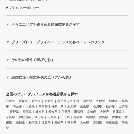
プライバシーポリシー
さらにエリアを絞り込み結婚式場をさがす
ブリーズレイ・プライベートテラスの各ページへのリンク
その他の条件で選びなおす
結婚式場・挙式を他のエリアから選ぶ
全国のブライダルフェアを都道府県から探す
北海道
青森県
岩手県
宮城県
秋田県
山形県
福島県
茨城県
栃木県
群馬
県
埼玉県
千葉県
東京都
神奈川県
新潟県
富山県
石川県
福井県
山梨県
長野県
静岡県
岐阜県
愛知県
三重県
滋賀県
京都府
大阪府
兵庫県
奈良県
和歌山県
岡山県
広島県
山口県
鳥取県
島根県
徳島県
香川県
愛
媛県
高知県
福岡県
佐賀県
長崎県
熊本県
大分県
宮崎県
鹿児島県
沖縄
県