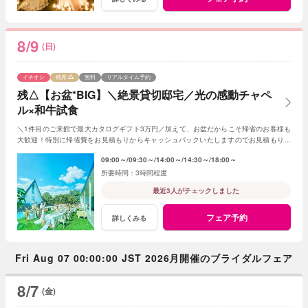
8/9
(日)
イチオシ
残席
無料
リアルタイム予約
残△【お盆*BIG】＼絶景貸切邸宅／光の感動チャペ
ル×和牛試食
＼1件目のご来館で最大カタログギフト3万円／加えて、お盆だからこそ帰省のお客様も
大歓迎！特別に帰省費をお見積もりからキャッシュバックいたしますのでお見積もり作
成時にスタッフまでお申し付けください！
09:00～
09:30～
14:00～
14:30～
18:00～
3時間程度
最近3人がチェックしました
フェア予約
詳しくみる
Fri Aug 07 00:00:00 JST 2026月開催のブライダルフェア
8/7
(金)