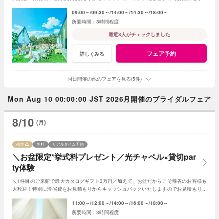
成時にスタッフまでお申し付けください！
09:00～
09:30～
14:00～
14:30～
18:00～
3時間程度
最近3人がチェックしました
フェア予約
詳しくみる
同日開催の他のフェアを見る(5件)
Mon Aug 10 00:00:00 JST 2026月開催のブライダルフェア
8/10
(月)
残席
無料
リアルタイム予約
＼お盆限定*挙式料プレゼント／光チャペル×貸切par
ty体験
＼1件目のご来館で最大カタログギフト3万円／加えて、お盆だからこそ帰省のお客様も
大歓迎！特別に帰省費をお見積もりからキャッシュバックいたしますのでお見積もり作
成時にスタッフまでお申し付けください！
11:00～
12:00～
14:00～
16:00～
18:00～
3時間程度