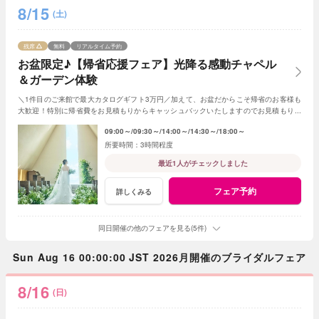
8/15
(土)
残席
無料
リアルタイム予約
お盆限定♪【帰省応援フェア】光降る感動チャペル
＆ガーデン体験
＼1件目のご来館で最大カタログギフト3万円／加えて、お盆だからこそ帰省のお客様も
大歓迎！特別に帰省費をお見積もりからキャッシュバックいたしますのでお見積もり作
成時にスタッフまでお申し付けください！
09:00～
09:30～
14:00～
14:30～
18:00～
3時間程度
最近1人がチェックしました
フェア予約
詳しくみる
同日開催の他のフェアを見る(5件)
Sun Aug 16 00:00:00 JST 2026月開催のブライダルフェア
8/16
(日)