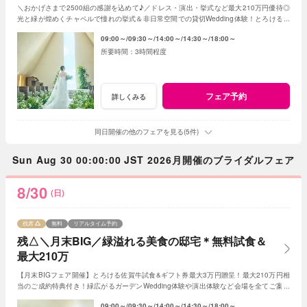
＼おかげさまで2500組の感謝を込めて♪／ドレス・演出・挙式など最大210万円優待◎
光と緑が煌めくチャペルで憧れの挙式＆非日常空間での貸切Wedding体験！とろける和
牛の絶品試食＆最新ドレス見学も◎
09:00～
09:30～
14:00～
14:30～
18:00～
3時間程度
フェア予約
詳しくみる
同日開催の他のフェアを見る(5件)
Sun Aug 30 00:00:00 JST 2026月開催のブライダルフェア
8/30
(日)
残席
無料
リアルタイム予約
残△＼月末BIG／緑溢れる美食の邸宅＊無料試食＆
最大210万
【月末BIGフェア開催】とろける佐賀牛試食&ギフト券最大3万円贈呈！最大210万円相
当のご成約特典付き！緑広がるガーデンWedding体験や演出体験など会場を全てご案内
◎人気の新作ドレスもご見学可能
09:00～
09:30～
14:00～
14:30～
18:00～