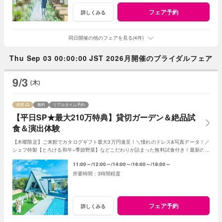
フェア予約
詳しくみる
同日開催の他のフェアを見る(4件)
Thu Sep 03 00:00:00 JST 2026月開催のブライダルフェア
9/3
(木)
残席
無料
リアルタイム予約
【平日SP★最大210万特典】貸切ガーデン＆絶品試
食＆演出体験
【木曜限定】ご来館でカタログギフト最大3万円進呈！＼憧れのドレス&写真データ！／
シェフ特製【とろける和牛×季節野菜】などこだわりが詰まった無料試食付き！最新のマ
ッピング演出体験も◎プレミアムな一日を！
11:00～
12:00～
14:00～
16:00～
18:00～
3時間程度
フェア予約
詳しくみる