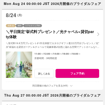
Mon Aug 24 00:00:00 JST 2026月開催のブライダルフェア
8/24
(月)
残席
無料
リアルタイム予約
＼平日限定*挙式料プレゼント／光チャペル×貸切par
ty体験
＼挙式料19.8万円プレゼント♪1件目来館でカタログギフト最大3万円分プレゼント／光*
水*緑溢れる貸切ガーデン＆チャペルで花嫁体験♪自然に溢れる空間でアットホームな1日
を☆こだわりに合わせた特典でお得に叶う
11:00～
12:00～
14:00～
16:00～
18:00～
3時間程度
フェア予約
詳しくみる
同日開催の他のフェアを見る(4件)
Thu Aug 27 00:00:00 JST 2026月開催のブライダルフェア