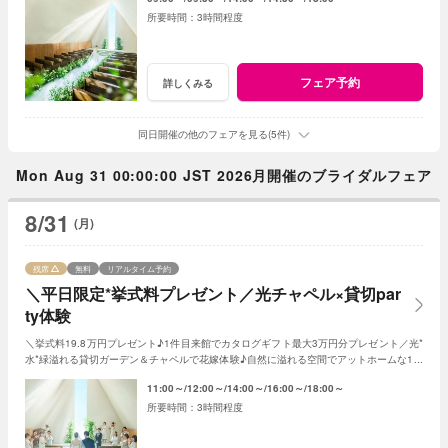
3時間程度
フェア予約
詳しくみる
同日開催の他のフェアを見る(5件)
Mon Aug 31 00:00:00 JST 2026月開催のブライダルフェア
8/31
(月)
残席
無料
リアルタイム予約
＼平日限定*挙式料プレゼント／光チャペル×貸切par
ty体験
＼挙式料19.8万円プレゼント♪1件目来館でカタログギフト最大3万円分プレゼント／光*
水*緑溢れる貸切ガーデン＆チャペルで花嫁体験♪自然に溢れる空間でアットホームな1日
を☆こだわりに合わせた特典でお得に叶う
11:00～
12:00～
14:00～
16:00～
18:00～
3時間程度