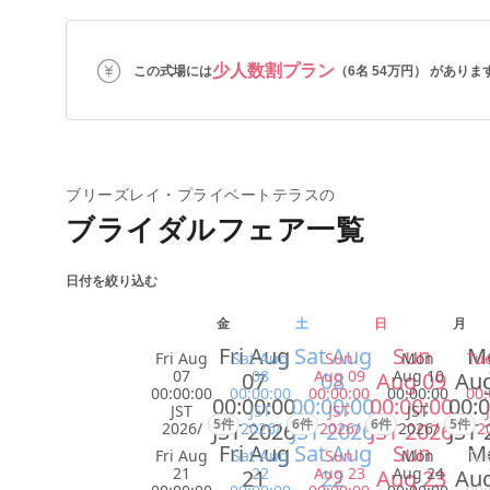
少人数割プラン
この式場には
（6名 54万円） がありま
ブリーズレイ・プライベートテラスの
ブライダルフェア一覧
日付を絞り込む
金
土
日
月
Fri Aug
Sat Aug
Sun
M
Fri Aug
Sat Aug
Sun
Mon
Tu
07
08
Aug 09
Aug 10
07
08
Aug 09
Aug
00:00:00
00:00:00
00:00:00
00:00:00
00:
00:00:00
00:00:00
00:00:00
00:0
JST
JST
JST
JST
5件
6件
6件
5件
JST 2026
JST 2026
JST 2026
JST 
2026/
2026/
2026/
2026/
2
Fri Aug
Sat Aug
Sun
M
Fri Aug
Sat Aug
Sun
Mon
Tu
21
22
Aug 23
Aug 24
21
22
Aug 23
Aug