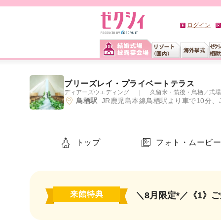
ログイン
ブリーズレイ・プライベートテラス
ディアーズウエディング
久留米・筑後・鳥栖
／
式場
鳥栖駅
JR鹿児島本線鳥栖駅より車で10分、
トップ
フォト・ムービ
来館特典