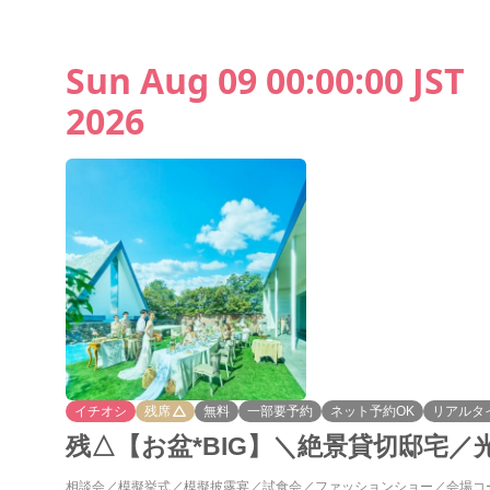
Sun Aug 09 00:00:00 JST
2026
イチオシ
残席
無料
一部要予約
ネット予約OK
リアルタ
残△【お盆*BIG】＼絶景貸切邸宅／
相談会
模擬挙式
模擬披露宴
試食会
ファッションショー
会場コ