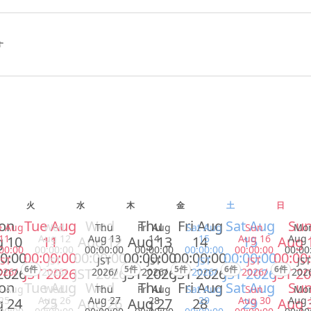
す
火
水
木
金
土
日
on
Tue Aug
Wed
Thu
Fri Aug
Sat Aug
Su
e Aug
Wed
Thu
Fri Aug
Sat Aug
Sun
Mo
11
Aug 12
Aug 13
14
15
Aug 16
Aug 
 10
11
Aug 12
Aug 13
14
15
Aug 
00:00
00:00:00
00:00:00
00:00:00
00:00:00
00:00:00
00:00
0:00
00:00:00
00:00:00
00:00:00
00:00:00
00:00:00
00:00
JST
JST
JST
JST
JST
JST
JST
6件
5件
5件
6件
6件
2026
JST 2026
JST 2026
JST 2026
JST 2026
JST 2026
JST 2
026/
2026/
2026/
2026/
2026/
2026/
202
on
Tue Aug
Wed
Thu
Fri Aug
Sat Aug
Su
e Aug
Wed
Thu
Fri Aug
Sat Aug
Sun
Mo
25
Aug 26
Aug 27
28
29
Aug 30
Aug 
 24
25
Aug 26
Aug 27
28
29
Aug 