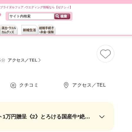
ブライダルフェア -ウエディング情報なら【ゼクシィ】
5分
アクセス／TEL
クチコミ
アクセス／TEL
＼8月限定*／《1》ご来館特典*ギフト券2万円贈呈＊1件目なら、さらにギフト1万円贈呈《2》とろける国産牛*絶品試食《3》SNSで大人気★最新演出体験