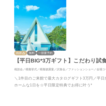
残席
無料
一部要予約
【平日BIG*3万ギフト】こだわり試
相談会
模擬挙式
模擬披露宴
試食会
ファッションショー
会場コ
＼1件目のご来館で最大カタログギフト3万円／平日
ホームな1日を☆平日限定特典でお得に叶う*