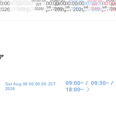
00:00
00:00:00
00:00:00
00:00:00
00:00:00
00:00:00
00:00
0:00
00:00:00
00:00:00
00:00:00
00:00:00
00:00:00
00:00
JST
JST
JST
JST
JST
JST
JST
5件
5件
6件
6件
2026
JST 2026
JST 2026
JST 2026
JST 2026
JST 2026
JST 2
026/
2026/
2026/
2026/
2026/
2026/
202
ア
09:00~ /
09:30~ /
Sat Aug 08 00:00:00 JST
18:00~
2026