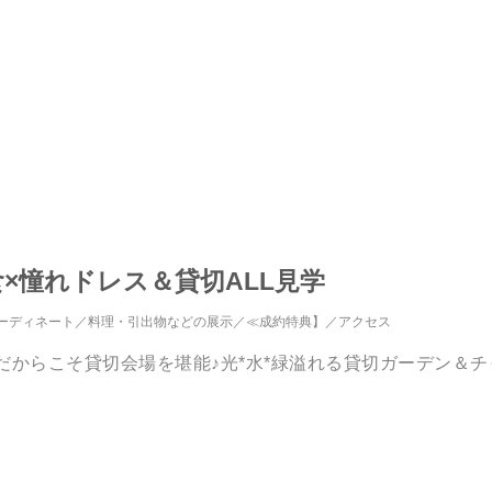
食×憧れドレス＆貸切ALL見学
ーディネート
料理・引出物などの展示
≪成約特典】
アクセス
だからこそ貸切会場を堪能♪光*水*緑溢れる貸切ガーデン＆チ