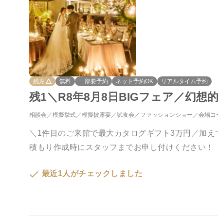
残席
無料
一部要予約
ネット予約OK
リアルタイム予約
残1＼R8年8月8日BIGフェア／幻
相談会
模擬挙式
模擬披露宴
試食会
ファッションショー
会場コ
＼1件目のご来館で最大カタログギフト3万円／加
積もり作成時にスタッフまでお申し付けください！
最近1人がチェックしました