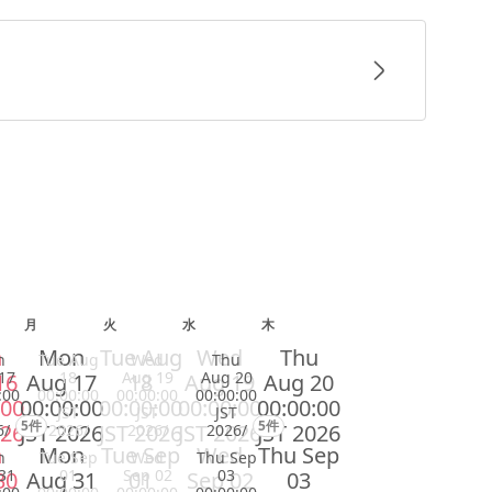
月
火
水
木
n
Mon
Tue Aug
Wed
Thu
n
Tue Aug
Wed
Thu
17
18
Aug 19
Aug 20
16
Aug 17
18
Aug 19
Aug 20
:00
00:00:00
00:00:00
00:00:00
:00
00:00:00
00:00:00
00:00:00
00:00:00
JST
JST
JST
5件
5件
026
JST 2026
JST 2026
JST 2026
JST 2026
6/
2026/
2026/
2026/
n
Mon
Tue Sep
Wed
Thu Sep
n
Tue Sep
Wed
Thu Sep
31
01
Sep 02
03
30
Aug 31
01
Sep 02
03