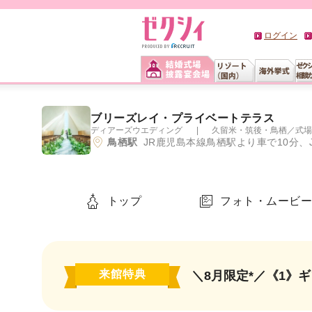
ログイン
ブリーズレイ・プライベートテラス
ディアーズウエディング
久留米・筑後・鳥栖
／
式場
鳥栖駅
JR鹿児島本線鳥栖駅より車で10分、
トップ
フォト・ムービ
来館特典