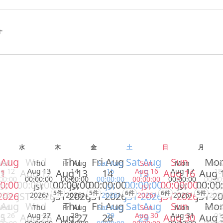
す
水
木
金
土
日
月
 Aug
Wed
Thu
Fri Aug
Sat Aug
Sun
Mo
Wed
Thu
Fri Aug
Sat Aug
Sun
Mon
Tue 
g 12
Aug 13
14
15
Aug 16
Aug 17
18
1
Aug 12
Aug 13
14
15
Aug 16
Aug 
00:00
00:00:00
00:00:00
00:00:00
00:00:00
00:00:00
00:00
0:00
00:00:00
00:00:00
00:00:00
00:00:00
00:00:00
00:00
JST
JST
JST
JST
JST
JST
JST
5件
5件
6件
6件
5件
2026
JST 2026
JST 2026
JST 2026
JST 2026
JST 2026
JST 2
026/
2026/
2026/
2026/
2026/
2026/
202
 Aug
Wed
Thu
Fri Aug
Sat Aug
Sun
Mo
Wed
Thu
Fri Aug
Sat Aug
Sun
Mon
Tue 
g 26
Aug 27
28
29
Aug 30
Aug 31
01
5
Aug 26
Aug 27
28
29
Aug 30
Aug 