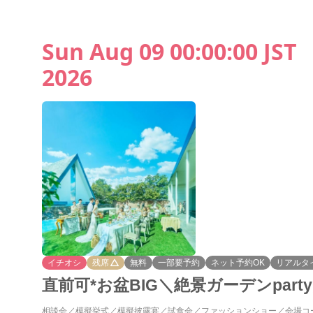
Sun Aug 09 00:00:00 JST
2026
イチオシ
残席
無料
一部要予約
ネット予約OK
リアルタ
直前可*お盆BIG＼絶景ガーデンpar
相談会
模擬挙式
模擬披露宴
試食会
ファッションショー
会場コ