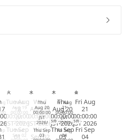
火
水
木
金
n
Tue Aug
Wed
Thu
Fri Aug
Aug
Wed
Thu
Fri Aug
Aug 19
Aug 20
21
17
18
Aug 19
Aug 20
21
:00
00:00:00
00:00:00
00:00:00
:00
00:00:00
00:00:00
00:00:00
00:00:00
JST
JST
JST
5件
5件
026
JST 2026
JST 2026
JST 2026
JST 2026
6/
2026/
2026/
2026/
n
Tue Sep
Wed
Thu Sep
Fri Sep
Sep
Wed
Thu Sep
Fri Sep
Sep 02
03
04
31
01
Sep 02
03
04