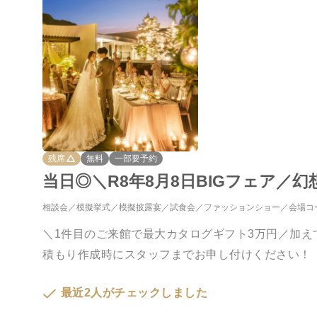
残席
無料
一部要予約
当日◎＼R8年8月8日BIGフェア／
相談会
模擬挙式
模擬披露宴
試食会
ファッションショー
会場コ
＼1件目のご来館で最大カタログギフト3万円／加
積もり作成時にスタッフまでお申し付けください！
最近2人がチェックしました