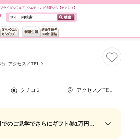
ブライダルフェア -ウエディング情報なら【ゼクシィ】
5分
アクセス／TEL
クチコミ
アクセス／TEL
＼8月限定*／《1》ギフト券2万円orJILL STUART BeautyギフトBOX◆1件目でのご見学でさらにギフト券1万円《2》とろける国産牛*絶品試食《3》SNSで大人気★最新演出体験