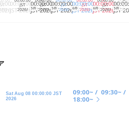
00:00
00:00:00
00:00:00
00:00:00
00:00:00
00:00:00
00:00
0:00
00:00:00
00:00:00
00:00:00
00:00:00
00:00:00
00:00
JST
JST
JST
JST
JST
JST
JST
5件
5件
6件
6件
5件
2026
JST 2026
JST 2026
JST 2026
JST 2026
JST 2026
JST 2
026/
2026/
2026/
2026/
2026/
2026/
202
ア
09:00~ /
09:30~ /
Sat Aug 08 00:00:00 JST
18:00~
2026