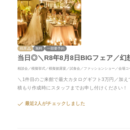
残席
無料
一部要予約
当日◎＼R8年8月8日BIGフェア／
相談会
模擬挙式
模擬披露宴
試食会
ファッションショー
会場コ
＼1件目のご来館で最大カタログギフト3万円／加
積もり作成時にスタッフまでお申し付けください！
最近2人がチェックしました