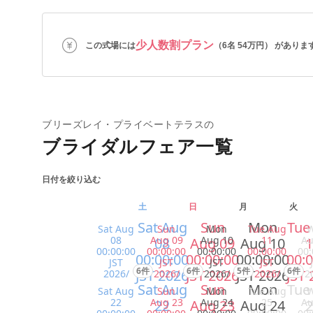
少人数割プラン
この式場には
（6名 54万円） がありま
ブリーズレイ・プライベートテラスの
ブライダルフェア一覧
日付を絞り込む
土
日
月
火
Sat Aug
Sun
Mon
Tue
Sat Aug
Sun
Mon
Tue Aug
08
Aug 09
Aug 10
11
Au
08
Aug 09
Aug 10
1
00:00:00
00:00:00
00:00:00
00:00:00
00:
00:00:00
00:00:00
00:00:00
00:0
JST
JST
JST
JST
6件
6件
5件
6件
JST 2026
JST 2026
JST 2026
JST 
2026/
2026/
2026/
2026/
2
Sat Aug
Sun
Mon
Tue
Sat Aug
Sun
Mon
Tue Aug
22
Aug 23
Aug 24
25
Au
22
Aug 23
Aug 24
2