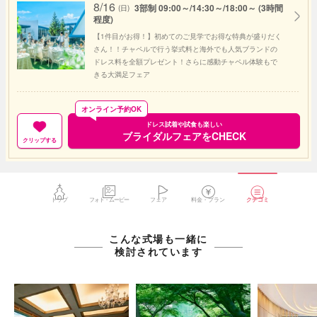
8/16
3部制 09:00～/14:30～/18:00～ (3時間
(日)
程度)
【1件目がお得！】初めてのご見学でお得な特典が盛りだく
さん！！チャペルで行う挙式料と海外でも人気ブランドの
ドレス料を全額プレゼント！さらに感動チャペル体験もで
きる大満足フェア
オンライン予約OK
ドレス試着や試食も楽しい
ブライダルフェアをCHECK
クリップする
トップ
フォト・ムービー
フェア
料金・プラン
クチコミ
こんな式場も一緒に
検討されています