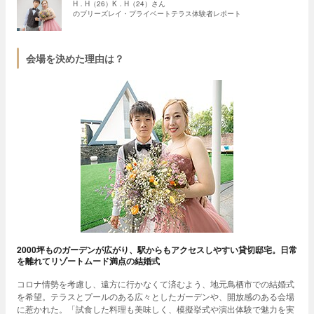
H．H（26）K．H（24）さん
のブリーズレイ・プライベートテラス体験者レポート
会場を決めた理由は？
2000坪ものガーデンが広がり、駅からもアクセスしやすい貸切邸宅。日常
を離れてリゾートムード満点の結婚式
コロナ情勢を考慮し、遠方に行かなくて済むよう、地元鳥栖市での結婚式
を希望。テラスとプールのある広々としたガーデンや、開放感のある会場
に惹かれた。「試食した料理も美味しく、模擬挙式や演出体験で魅力を実