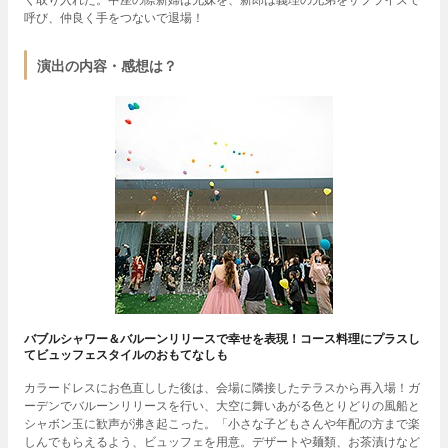
呼び、仲良く手をつないで退場！
演出の内容・感想は？
バブルシャワー＆バルーンリリースで幸せを表現！コース料理にプラスし
てビュッフェスタイルのおもてなしも
カラードレスにお色直しした後は、会場に隣接したテラスから再入場！ガ
ーデンでバルーンリリースを行い、大空に舞いあがる色とりどりの風船と
シャボン玉に歓声が沸き起こった。「小さな子どもさんや年配の方まで楽
しんでもらえるよう、ビュッフェを用意。デザートや麺類、お茶漬けなど