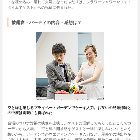
トを埋め込み、晴れて夫婦になったふたりは、フラワーシャワーやフォト
タイムでゲストからの祝福に包まれた。
披露宴・パーティの内容・感想は？
空と緑を感じるプライベートガーデンでケーキ入刀。お互いの兄弟姉妹と
の中座は両親にも喜ばれた
会場のコロナ対策の映像を上映し、ゲストに理解してもらったところでガ
ーデンから入場。「空と緑の開放感をゲストと一緒に楽しみたい」という
想いから、ガーデンでのウエディングケーキ入刀など、屋外での演出を多
く取り入れた。中座の際新婦は兄妹を、新郎は義理の兄弟をサプライズで