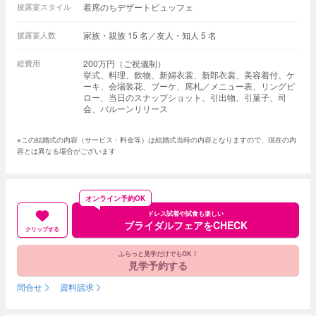
披露宴スタイル
着席のちデザートビュッフェ
披露宴人数
家族・親族 15 名／友人・知人 5 名
総費用
200万円（ご祝儀制）
挙式、料理、飲物、新婦衣裳、新郎衣裳、美容着付、ケ
ーキ、会場装花、ブーケ、席札／メニュー表、リングピ
ロー、当日のスナップショット、引出物、引菓子、司
会、バルーンリリース
※この結婚式の内容（サービス・料金等）は結婚式当時の内容となりますので、現在の内
容とは異なる場合がございます
オンライン予約OK
ドレス試着や試食も楽しい
ブライダルフェアをCHECK
クリップする
ふらっと見学だけでもOK！
見学予約する
問合せ
資料請求