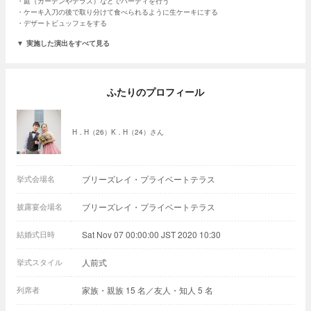
庭（ガーデンやテラス）などでパーティを行う
ケーキ入刀の後で取り分けて食べられるように生ケーキにする
デザートビュッフェをする
実施した演出をすべて見る
ふたりのプロフィール
H．H（26）K．H（24）さん
挙式会場名
ブリーズレイ・プライベートテラス
披露宴会場名
ブリーズレイ・プライベートテラス
結婚式日時
Sat Nov 07 00:00:00 JST 2020 10:30
挙式スタイル
人前式
列席者
家族・親族 15 名／友人・知人 5 名