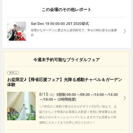
この会場のその他レポート
Sat Dec 19 00:00:00 JST 2020挙式
緑豊かなガーデンに囲まれた貸切邸宅で、幸せの晴れ姿をお披露
目
今週末予約可能なブライダルフェア
お盆限定♪【帰省応援フェア】光降る感動チャペル＆ガーデン
体験
8/15
5部制 09:00～/09:30～/14:00～/14:30
(土)
～/18:00～ (3時間程度)
＼1件目のご来館で最大カタログギフト3万円／加えて、お
盆だからこそ帰省のお客様も大歓迎！特別に帰省費をお見
積もりからキャッシュバックいたしますのでお見積もり作
成時にスタッフまでお申し付けください！