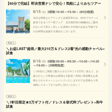
【60分で完結】即決営業ナシで安心！気軽によりみちツアー
8/15
2部制 10:30～/15:30～ (60分程度)
(土)
当日は簡単なヒアリングと会場見学のみ。60分でサクッと
参加できるツアー型フェア 当日契約等の積極的なご案内
がないので安心！詳しいお見積りや日程のお話も可能です
がお時間を超過する場合がございます。
＼お盆LAST*超得／最大210万＆ドレス2着*光の感動チャペル×
試食
8/16
5部制 09:00～/09:30～/14:00～/14:30
(日)
～/18:00～ (3時間程度)
＼1件目のご来館で最大カタログギフト3万円／加えて、お
盆だからこそ帰省のお客様も大歓迎！特別に帰省費をお見
積もりからキャッシュバックいたしますのでお見積もり作
成時にスタッフまでお申し付けください！
＼1軒目限定★3万ギフト付／ドレス＆挙式料プレゼント×和牛
試食