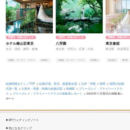
雰囲気・特徴が似ている
雰囲気・特徴が似ている
雰囲気・特徴が似て
ホテル椿山荘東京
八芳園
東京會舘
文京・池袋・練馬・板橋
恵比寿・代官山・広尾・白金
東京駅・皇居周辺
#庭園・ガーデン・テラス
#緑豊か
#庭園・ガーデン・テラス
#緑豊か
#自然光
#料理
#ヨーロピアン
#料理
結婚情報ゼクシィTOP
結婚式場、挙式、披露宴会場
九州・沖縄
福岡
福岡の結婚
式場一覧
久留米・筑後・鳥栖の結婚式場
鳥栖駅
ブリーズレイ・プライベートテラ
ス
ブリーズレイ・プライベートテラスの体験者レポート
2020年11月挙式の体験者レ
ポート
MYウェディングノート
気になるクリップ