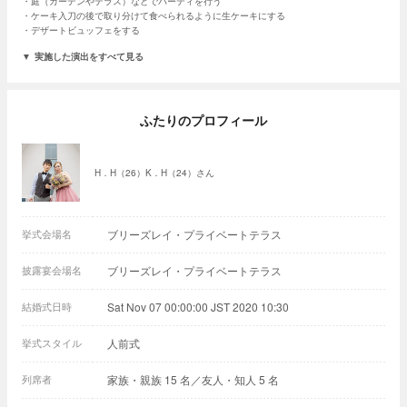
庭（ガーデンやテラス）などでパーティを行う
ケーキ入刀の後で取り分けて食べられるように生ケーキにする
デザートビュッフェをする
実施した演出をすべて見る
ふたりのプロフィール
H．H（26）K．H（24）さん
挙式会場名
ブリーズレイ・プライベートテラス
披露宴会場名
ブリーズレイ・プライベートテラス
結婚式日時
Sat Nov 07 00:00:00 JST 2020 10:30
挙式スタイル
人前式
列席者
家族・親族 15 名／友人・知人 5 名