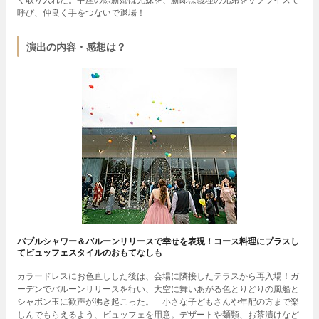
呼び、仲良く手をつないで退場！
演出の内容・感想は？
バブルシャワー＆バルーンリリースで幸せを表現！コース料理にプラスし
てビュッフェスタイルのおもてなしも
カラードレスにお色直しした後は、会場に隣接したテラスから再入場！ガ
ーデンでバルーンリリースを行い、大空に舞いあがる色とりどりの風船と
シャボン玉に歓声が沸き起こった。「小さな子どもさんや年配の方まで楽
しんでもらえるよう、ビュッフェを用意。デザートや麺類、お茶漬けなど