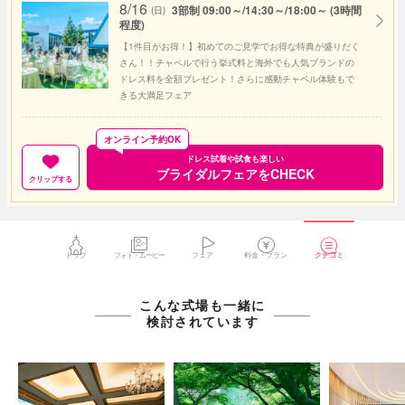
8/16
3部制 09:00～/14:30～/18:00～ (3時間
(日)
程度)
【1件目がお得！】初めてのご見学でお得な特典が盛りだく
さん！！チャペルで行う挙式料と海外でも人気ブランドの
ドレス料を全額プレゼント！さらに感動チャペル体験もで
きる大満足フェア
オンライン予約OK
ドレス試着や試食も楽しい
ブライダルフェアをCHECK
クリップする
トップ
フォト・ムービー
フェア
料金・プラン
クチコミ
こんな式場も一緒に
検討されています