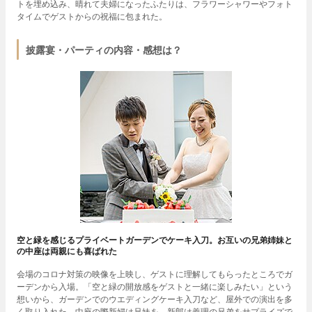
トを埋め込み、晴れて夫婦になったふたりは、フラワーシャワーやフォト
タイムでゲストからの祝福に包まれた。
披露宴・パーティの内容・感想は？
空と緑を感じるプライベートガーデンでケーキ入刀。お互いの兄弟姉妹と
の中座は両親にも喜ばれた
会場のコロナ対策の映像を上映し、ゲストに理解してもらったところでガ
ーデンから入場。「空と緑の開放感をゲストと一緒に楽しみたい」という
想いから、ガーデンでのウエディングケーキ入刀など、屋外での演出を多
く取り入れた。中座の際新婦は兄妹を、新郎は義理の兄弟をサプライズで