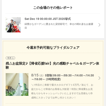
この会場のその他レポート
Sat Dec 19 00:00:00 JST 2020挙式
緑豊かなガーデンに囲まれた貸切邸宅で、幸せの晴れ姿をお披露
目
今週末予約可能なブライダルフェア
残△お盆限定♪【帰省応援fair】光の感動チャペル＆ガーデン体
験
8/15
5部制 09:00～/09:30～/14:00～/14:30
(土)
～/18:00～ (3時間程度)
＼1件目のご来館で最大カタログギフト3万円／加えて、お
盆だからこそ帰省のお客様も大歓迎！特別に帰省費をお見
積もりからキャッシュバックいたしますのでお見積もり作
成時にスタッフまでお申し付けください！