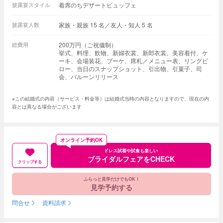
披露宴スタイル
着席のちデザートビュッフェ
披露宴人数
家族・親族 15 名／友人・知人 5 名
総費用
200万円（ご祝儀制）
挙式、料理、飲物、新婦衣裳、新郎衣裳、美容着付、ケ
ーキ、会場装花、ブーケ、席札／メニュー表、リングピ
ロー、当日のスナップショット、引出物、引菓子、司
会、バルーンリリース
※この結婚式の内容（サービス・料金等）は結婚式当時の内容となりますので、現在の内
容とは異なる場合がございます
オンライン予約OK
ドレス試着や試食も楽しい
ブライダルフェアをCHECK
クリップする
ふらっと見学だけでもOK！
見学予約する
問合せ
資料請求