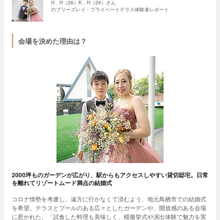
H．H（26）K．H（24）さん
のブリーズレイ・プライベートテラス体験者レポート
会場を決めた理由は？
2000坪ものガーデンが広がり、駅からもアクセスしやすい貸切邸宅。日常
を離れてリゾートムード満点の結婚式
コロナ情勢を考慮し、遠方に行かなくて済むよう、地元鳥栖市での結婚式
を希望。テラスとプールのある広々としたガーデンや、開放感のある会場
に惹かれた。「試食した料理も美味しく、模擬挙式や演出体験で魅力を実