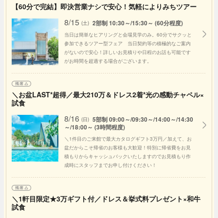
【60分で完結】即決営業ナシで安心！気軽によりみちツアー
8/15
2部制 10:30～/15:30～ (60分程度)
(土)
当日は簡単なヒアリングと会場見学のみ。60分でサクッと
参加できるツアー型フェア 当日契約等の積極的なご案内
がないので安心！詳しいお見積りや日程のお話も可能です
がお時間を超過する場合がございます。
＼お盆LAST*超得／最大210万＆ドレス2着*光の感動チャペル×
試食
8/16
5部制 09:00～/09:30～/14:00～/14:30
(日)
～/18:00～ (3時間程度)
＼1件目のご来館で最大カタログギフト3万円／加えて、お
盆だからこそ帰省のお客様も大歓迎！特別に帰省費をお見
積もりからキャッシュバックいたしますのでお見積もり作
成時にスタッフまでお申し付けください！
＼1軒目限定★3万ギフト付／ドレス＆挙式料プレゼント×和牛
試食