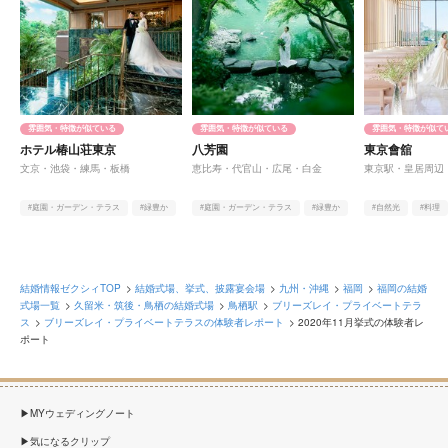
雰囲気・特徴が似ている
雰囲気・特徴が似ている
雰囲気・特徴が似て
ホテル椿山荘東京
八芳園
東京會舘
文京・池袋・練馬・板橋
恵比寿・代官山・広尾・白金
東京駅・皇居周辺
#庭園・ガーデン・テラス
#緑豊か
#庭園・ガーデン・テラス
#緑豊か
#自然光
#料理
#ヨーロピアン
#料理
結婚情報ゼクシィTOP
結婚式場、挙式、披露宴会場
九州・沖縄
福岡
福岡の結婚
式場一覧
久留米・筑後・鳥栖の結婚式場
鳥栖駅
ブリーズレイ・プライベートテラ
ス
ブリーズレイ・プライベートテラスの体験者レポート
2020年11月挙式の体験者レ
ポート
MYウェディングノート
気になるクリップ