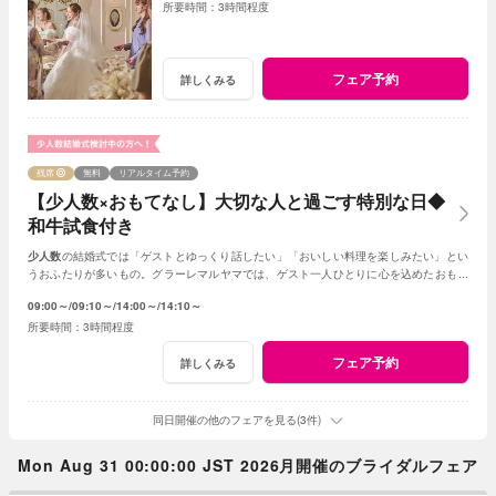
3時間程度
フェア予約
詳しくみる
残席
無料
リアルタイム予約
【少人数×おもてなし】大切な人と過ごす特別な日◆
和牛試食付き
少人数
の結婚式では「ゲストとゆっくり話したい」「おいしい料理を楽しみたい」とい
うおふたりが多いもの。グラーレマルヤマでは、ゲスト一人ひとりに心を込めたおもて
なしで、温かな時間をお手伝いします。
09:00～
09:10～
14:00～
14:10～
3時間程度
フェア予約
詳しくみる
同日開催の他のフェアを見る(3件)
Mon Aug 31 00:00:00 JST 2026月開催のブライダルフェア