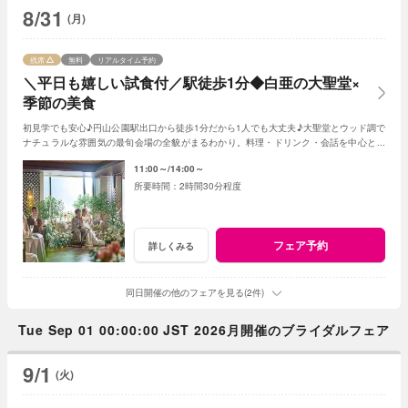
8/31
(月)
残席
無料
リアルタイム予約
＼平日も嬉しい試食付／駅徒歩1分◆白亜の大聖堂×
季節の美食
初見学でも安心♪円山公園駅出口から徒歩1分だから1人でも大丈夫♪大聖堂とウッド調で
ナチュラルな雰囲気の最旬会場の全貌がまるわかり。料理・ドリンク・会話を中心とし
たゲスト満足度にこだわった最旬の会場！
11:00～
14:00～
2時間30分程度
フェア予約
詳しくみる
同日開催の他のフェアを見る(2件)
Tue Sep 01 00:00:00 JST 2026月開催のブライダルフェア
9/1
(火)