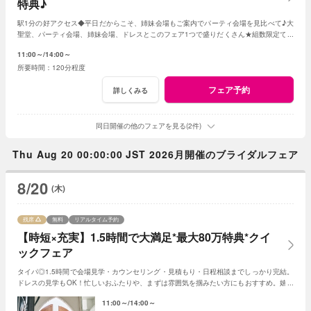
特典♪
駅1分の好アクセス◆平日だからこそ、姉妹会場もご案内でパーティ会場を見比べて♪大
聖堂、パーティ会場、姉妹会場、ドレスとこのフェア1つで盛りだくさん★組数限定で最
大80万特典！※試食はございません
11:00～
14:00～
120分程度
フェア予約
詳しくみる
同日開催の他のフェアを見る(2件)
Thu Aug 20 00:00:00 JST 2026月開催のブライダルフェア
8/20
(木)
残席
無料
リアルタイム予約
【時短×充実】1.5時間で大満足*最大80万特典*クイ
ックフェア
タイパ◎1.5時間で会場見学・カウンセリング・見積もり・日程相談までしっかり完結。
ドレスの見学もOK！忙しいおふたりや、まずは雰囲気を掴みたい方にもおすすめ。嬉し
い最大80万円特典付き！※試食はござません
11:00～
14:00～