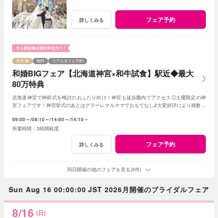
フェア予約
詳しくみる
残席
無料
リアルタイム予約
和婚BIGフェア【北海道神宮×和牛試食】駅近◆最大
80万特典
北海道神宮で神前式を検討のおふたり向け！神宮も徒歩圏内でアクセス◎土曜限定の神
宮フェアです！神宮挙式のあとはグラーレマルヤマでおもてなし♪大変好評により残数が
すぐになくなってしまうのでお早めに！
09:00～
09:10～
14:00～
14:10～
3時間程度
フェア予約
詳しくみる
同日開催の他のフェアを見る(3件)
Sun Aug 16 00:00:00 JST 2026月開催のブライダルフェア
8/16
(日)