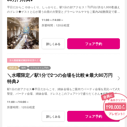
平日だからこそゆっくり、しっかりと。駅1分の好アクセス！TUTUが誇る1,000着越え
のドレス◆ゲストと心が通う白亜の大聖堂とグラーレマルヤマをご案内♪組数限定で最大
80万特典！※試食はございません
11:00～
14:00～
120分程度
フェア予約
詳しくみる
残席
無料
リアルタイム予約
＼水曜限定／駅1分で2つの会場を比較★最大80万円
特典♪
駅1分の好アクセス◆平日だからこそ、姉妹会場もご案内でパーティ会場を見比べて♪大
聖堂、パーティ会場、姉妹会場、ドレスとこのフェア1つで盛りだくさん★組数限定で最
大80万特典！※試食はございません
11:00～
14:00～
120分程度
フェア予約
詳しくみる