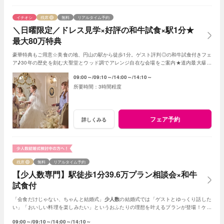
イチオシ
残席
無料
リアルタイム予約
＼日曜限定／ドレス見学×好評の和牛試食×駅1分★
最大80万特典
豪華特典もご用意☆美食の地、円山の駅から徒歩1分。ゲスト評判◎の和牛試食付きフェ
ア♪30年の歴史を刻む大聖堂とウッド調でアレンジ自在な会場をご案内★道内最大級の
ドレスサロンも一緒に見学！
09:00～
09:10～
14:00～
14:10～
3時間程度
フェア予約
詳しくみる
残席
無料
リアルタイム予約
【少人数専門】駅徒歩1分39.6万プラン相談会×和牛
試食付
「会食だけじゃない、ちゃんと結婚式」
少人数
の結婚式では「ゲストとゆっくり話した
い」「おいしい料理を楽しみたい」というおふたりの理想を叶えるプランが登場！ゲス
ト一人ひとりに心を込めたおもてなし体験
09:00～
09:10～
14:00～
14:10～