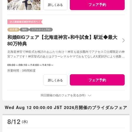
フェア予約
詳しくみる
残席
無料
リアルタイム予約
和婚BIGフェア【北海道神宮×和牛試食】駅近◆最大
80万特典
北海道神宮で神前式を検討のおふたり向け！神宮も徒歩圏内でアクセス◎土曜限定の神
宮フェアです！神宮挙式のあとはグラーレマルヤマでおもてなし♪大変好評により残数が
すぐになくなってしまうのでお早めに！
09:00～
09:10～
14:00～
14:10～
3時間程度
フェア予約
詳しくみる
同日開催の他のフェアを見る(3件)
Wed Aug 12 00:00:00 JST 2026月開催のブライダルフェア
8/12
(水)