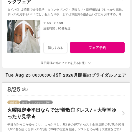
ックフェア
タイパ◎1.5時間で会場見学・カウンセリング・見積もり・日程相談までしっかり完結。
ドレスの見学もOK！忙しいおふたりや、まずは雰囲気を掴みたい方にもおすすめ。嬉し
い最大80万円特典付き！※試食はござません
11:00～
14:00～
90分程度
フェア予約
詳しくみる
同日開催の他のフェアを見る(2件)
Tue Aug 25 00:00:00 JST 2026月開催のブライダルフェア
8/25
(火)
残席
無料
リアルタイム予約
火曜限定◆平日ならでは*着数◎ドレス♪＋大聖堂ゆ
ったり見学★
平日だからこそゆっくり、しっかりと。駅1分の好アクセス！全国展開のTUTUが誇る
1,000着を超えるドレス♪円山に30年の歴史を刻み、ゲストと心が通う大聖堂をご案内♪