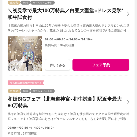
残席
無料
リアルタイム予約
＼初見学で最大100万特典／白亜大聖堂×ドレス見学*
和牛試食付
【花嫁の憧れ叶う】円山に30年の歴史を刻む大聖堂＋道内最大級のドレスサロンのご見
学♪グラーレマルヤマだから、花嫁の憧れとおもてなしの両方を実現できるご提案が可能
★初見学で最大100万特典＋和牛試食付き
09:00～
09:10～
14:00～
14:10～
3時間程度
フェア予約
詳しくみる
残席
無料
リアルタイム予約
和婚BIGフェア【北海道神宮×和牛試食】駅近◆最大
80万特典
北海道神宮で神前式を検討のおふたり向け！神宮も徒歩圏内でアクセス◎土曜限定の神
宮フェアです！神宮挙式のあとはグラーレマルヤマでおもてなし♪大変好評により残数が
すぐになくなってしまうのでお早めに！
09:00～
09:10～
14:00～
14:10～
3時間程度