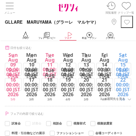
メニュー
閲覧履歴
クリップ一覧
GLLARE MARUYAMA（グラーレ マルヤマ）
トップ
フォト・ムービー
フェア
料金・プラン
クチコミ
日付を絞り込む
Sun
Mon
Tue
Wed
Thu
Fri
Sat
日
月
火
水
木
金
土
Aug
Aug
Aug
Aug
Aug
Aug
Aug
09
10
11
12
13
14
15
00:00:
00:00:
00:00:
00:00:
00:00:
00:00:
00:00:
Sun
Mon
Tue
Wed
Thu
Fri
Sat
00 JST
00 JST
00 JST
00 JST
00 JST
00 JST
00 JST
Aug
Aug
Aug
Aug
Aug
Aug
Aug
2026
2026
2026
2026
2026
2026
2026
16
17
18
19
20
21
22
00:00:
00:00:
00:00:
00:00:
00:00:
00:00:
00:00:
5件
3件
5件
4件
3件
4件
5件
00 JST
00 JST
00 JST
00 JST
00 JST
00 JST
00 JST
2026
2026
2026
2026
2026
2026
2026
3～4週間先を見る
5件
3件
3件
4件
3件
4件
5件
フェアの内容で絞り込む
試食会
試着会
相談会
模擬挙式
模擬披露宴
料理・引出物などの展示
ファッションショー
会場コーディネート