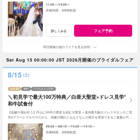
11:00～
14:00～
3時間程度
フェア予約
詳しくみる
同日開催の他のフェアを見る(3件)
Sat Aug 15 00:00:00 JST 2026月開催のブライダルフェア
8/15
(土)
残席
無料
リアルタイム予約
＼初見学で最大100万特典／白亜大聖堂×ドレス見学*
和牛試食付
【花嫁の憧れ叶う】円山に30年の歴史を刻む大聖堂＋道内最大級のドレスサロンのご見
学♪グラーレマルヤマだから、花嫁の憧れとおもてなしの両方を実現できるご提案が可能
★初見学で最大100万特典＋和牛試食付き
09:00～
09:10～
14:00～
14:10～
3時間程度