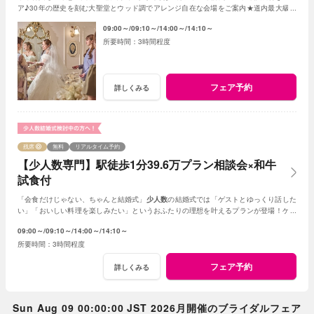
ア♪30年の歴史を刻む大聖堂とウッド調でアレンジ自在な会場をご案内★道内最大級の
ドレスサロンも一緒に見学！
09:00～
09:10～
14:00～
14:10～
3時間程度
フェア予約
詳しくみる
残席
無料
リアルタイム予約
【少人数専門】駅徒歩1分39.6万プラン相談会×和牛
試食付
「会食だけじゃない、ちゃんと結婚式」
少人数
の結婚式では「ゲストとゆっくり話した
い」「おいしい料理を楽しみたい」というおふたりの理想を叶えるプランが登場！ゲス
ト一人ひとりに心を込めたおもてなし体験
09:00～
09:10～
14:00～
14:10～
3時間程度
フェア予約
詳しくみる
Sun Aug 09 00:00:00 JST 2026月開催のブライダルフェア