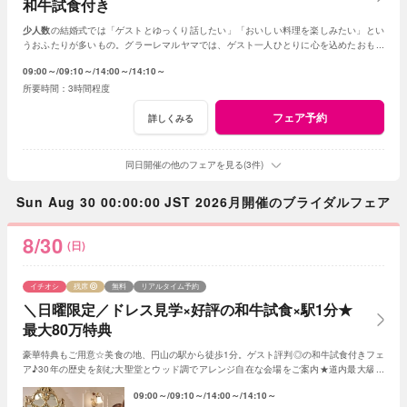
和牛試食付き
少人数
の結婚式では「ゲストとゆっくり話したい」「おいしい料理を楽しみたい」とい
うおふたりが多いもの。グラーレマルヤマでは、ゲスト一人ひとりに心を込めたおもて
なしで、温かな時間をお手伝いします。
09:00～
09:10～
14:00～
14:10～
3時間程度
フェア予約
詳しくみる
同日開催の他のフェアを見る(3件)
Sun Aug 30 00:00:00 JST 2026月開催のブライダルフェア
8/30
(日)
イチオシ
残席
無料
リアルタイム予約
＼日曜限定／ドレス見学×好評の和牛試食×駅1分★
最大80万特典
豪華特典もご用意☆美食の地、円山の駅から徒歩1分。ゲスト評判◎の和牛試食付きフェ
ア♪30年の歴史を刻む大聖堂とウッド調でアレンジ自在な会場をご案内★道内最大級の
ドレスサロンも一緒に見学！
09:00～
09:10～
14:00～
14:10～