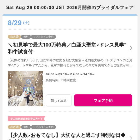
Sat Aug 29 00:00:00 JST 2026月開催のブライダルフェア
8/29
(土)
残席
無料
リアルタイム予約
＼初見学で最大100万特典／白亜大聖堂×ドレス見学*
和牛試食付
【花嫁の憧れ叶う】円山に30年の歴史を刻む大聖堂＋道内最大級のドレスサロンのご見
学♪グラーレマルヤマだから、花嫁の憧れとおもてなしの両方を実現できるご提案が可能
★初見学で最大100万特典＋和牛試食付き
09:00～
09:10～
14:00～
14:10～
3時間程度
フェア予約
詳しくみる
残席
無料
リアルタイム予約
【少人数×おもてなし】大切な人と過ごす特別な日◆