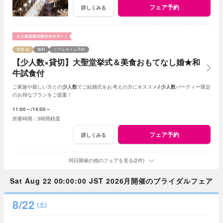
フェア予約
詳しくみる
残席
無料
リアルタイム予約
【少人数×貸切】大聖堂挙式＆美食おもてなし婚★和
牛試食付
ご家族や親しい方との
少人数
でご結婚式をお考えの方にオススメ♪
少人数
パーティー限定
のお得なプランをご提案！
11:00～
14:00～
3時間程度
フェア予約
詳しくみる
同日開催の他のフェアを見る(2件)
Sat Aug 22 00:00:00 JST 2026月開催のブライダルフェア
8/22
(土)