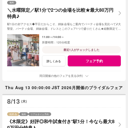
無料
＼水曜限定／駅1分で2つの会場を比較★最大80万円
特典♪
駅1分の好アクセス◆平日だからこそ、姉妹会場もご案内でパーティ会場を見比べて♪大
聖堂、パーティ会場、姉妹会場、ドレスとこのフェア1つで盛りだくさん★組数限定で最
大80万特典！※試食はございません
11:00～
14:00～
120分程度
最近1人がチェックしました
フェア予約
詳しくみる
同日開催の他のフェアを見る(3件)
Thu Aug 13 00:00:00 JST 2026月開催のブライダルフェア
8/13
(木)
残席
無料
リアルタイム予約
《木限定》好評◎和牛試食付き*駅1分！今なら最大8
0万円分特典♪