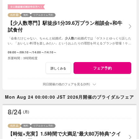
残席
無料
リアルタイム予約
【少人数専門】駅徒歩1分39.6万プラン相談会×和牛
試食付
「会食だけじゃない、ちゃんと結婚式」
少人数
の結婚式では「ゲストとゆっくり話した
い」「おいしい料理を楽しみたい」というおふたりの理想を叶えるプランが登場！ゲス
ト一人ひとりに心を込めたおもてなし体験
09:00～
09:10～
14:00～
14:10～
3時間程度
フェア予約
詳しくみる
同日開催の他のフェアを見る(3件)
Mon Aug 24 00:00:00 JST 2026月開催のブライダルフェア
8/24
(月)
残席
無料
リアルタイム予約
【時短×充実】1.5時間で大満足*最大80万特典*クイ