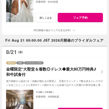
90分程度
フェア予約
詳しくみる
同日開催の他のフェアを見る(2件)
Fri Aug 21 00:00:00 JST 2026月開催のブライダルフェア
8/21
(金)
残席
無料
リアルタイム予約
金曜限定*大聖堂＆着数◎ドレス◆最大80万円特典♪
和牛試食付
地下鉄駅から徒歩1分！花嫁が憧れる大聖堂と、圧巻のラインナップ数を誇るドレスサロ
ンを丸ごとじっくりと見学♪ウッド調のモダンな会場ではゲスト評価◎の和牛試食と豊富
な種類のドリンクをご案内！最大80万特典★
11:00～
14:00～
3時間程度