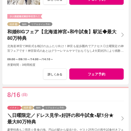
残席
無料
リアルタイム予約
和婚BIGフェア【北海道神宮×和牛試食】駅近◆最大
80万特典
北海道神宮で神前式を検討のおふたり向け！神宮も徒歩圏内でアクセス◎土曜限定の神
宮フェアです！神宮挙式のあとはグラーレマルヤマでおもてなし♪大変好評により残数が
すぐになくなってしまうのでお早めに！
09:00～
09:10～
14:00～
14:10～
3時間程度
フェア予約
詳しくみる
8/16
(日)
イチオシ
残席
無料
リアルタイム予約
＼日曜限定／ドレス見学×好評の和牛試食×駅1分★
最大80万特典
豪華特典もご用意☆美食の地、円山の駅から徒歩1分。ゲスト評判◎の和牛試食付きフェ