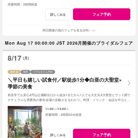
3時間程度
フェア予約
詳しくみる
同日開催の他のフェアを見る(3件)
Mon Aug 17 00:00:00 JST 2026月開催のブライダルフェア
8/17
(月)
残席
無料
リアルタイム予約
＼平日も嬉しい試食付／駅徒歩1分◆白亜の大聖堂×
季節の美食
初見学でも安心♪円山公園駅出口から徒歩1分だから1人でも大丈夫♪大聖堂とウッド調で
ナチュラルな雰囲気の最旬会場の全貌がまるわかり。料理・ドリンク・会話を中心とし
たゲスト満足度にこだわった最旬の会場！
11:00～
14:00～
2時間30分程度
フェア予約
詳しくみる