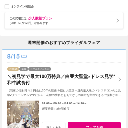
オンライン相談会
少人数割プラン
この式場には
（20名 55万550円）があります
週末開催のおすすめブライダルフェア
8/15
(土)
残席
無料
リアルタイム予約
＼初見学で最大100万特典／白亜大聖堂×ドレス見学*
和牛試食付
【花嫁の憧れ叶う】円山に30年の歴史を刻む大聖堂＋道内最大級のドレスサロンのご見
学♪グラーレマルヤマだから、花嫁の憧れとおもてなしの両方を実現できるご提案が可能
★初見学で最大100万特典＋和牛試食付き
09:00～
09:10～
14:00～
14:10～
3時間程度
フェア予約
詳しくみる