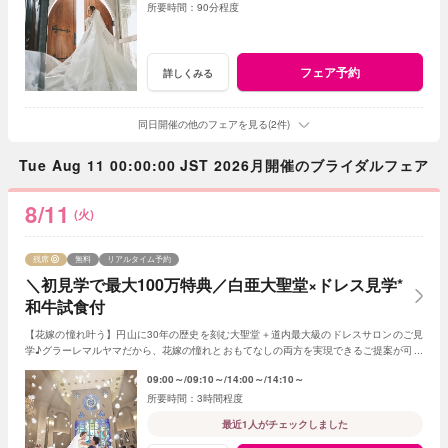
90分程度
フェア予約
詳しくみる
同日開催の他のフェアを見る(2件)
Tue Aug 11 00:00:00 JST 2026月開催のブライダルフェア
8/11
(火)
残席
無料
リアルタイム予約
＼初見学で最大100万特典／白亜大聖堂×ドレス見学*
和牛試食付
【花嫁の憧れ叶う】円山に30年の歴史を刻む大聖堂＋道内最大級のドレスサロンのご見
学♪グラーレマルヤマだから、花嫁の憧れとおもてなしの両方を実現できるご提案が可能
★初見学で最大100万特典＋和牛試食付き
09:00～
09:10～
14:00～
14:10～
3時間程度
最近1人がチェックしました