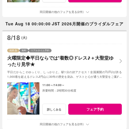
同日開催の他のフェアを見る(2件)
Tue Aug 18 00:00:00 JST 2026月開催のブライダルフェア
8/18
(火)
残席
無料
リアルタイム予約
火曜限定◆平日ならでは*着数◎ドレス♪＋大聖堂ゆ
ったり見学★
平日だからこそゆっくり、しっかりと。駅1分の好アクセス！全国展開のTUTUが誇る
1,000着を超えるドレス♪円山に30年の歴史を刻み、ゲストと心が通う大聖堂をご案内♪
組数限定で最大80万特典！※試食はござません
11:00～
14:00～
2時間30分程度
フェア予約
詳しくみる
同日開催の他のフェアを見る(2件)