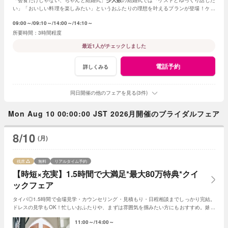
い」「おいしい料理を楽しみたい」というおふたりの理想を叶えるプランが登場！ゲス
ト一人ひとりに心を込めたおもてなし体験
09:00～
09:10～
14:00～
14:10～
3時間程度
最近1人がチェックしました
電話予約
詳しくみる
同日開催の他のフェアを見る(3件)
Mon Aug 10 00:00:00 JST 2026月開催のブライダルフェア
8/10
(月)
残席
無料
リアルタイム予約
【時短×充実】1.5時間で大満足*最大80万特典*クイ
ックフェア
タイパ◎1.5時間で会場見学・カウンセリング・見積もり・日程相談までしっかり完結。
ドレスの見学もOK！忙しいおふたりや、まずは雰囲気を掴みたい方にもおすすめ。嬉し
い最大80万円特典付き！※試食はござません
11:00～
14:00～