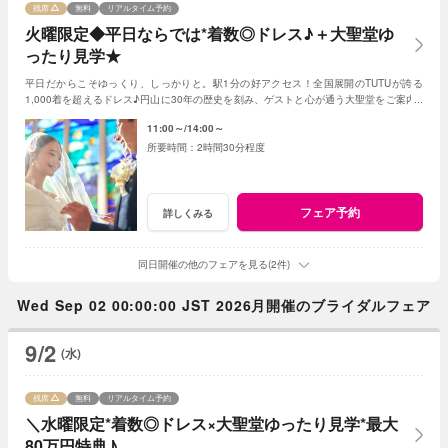
残席
無料
リアルタイム予約
火曜限定◆平日ならでは*着数◎ドレス♪＋大聖堂ゆ
ったり見学★
平日だからこそゆっくり、しっかりと。駅1分の好アクセス！全国展開のTUTUが誇る
1,000着を超えるドレス♪円山に30年の歴史を刻み、ゲストと心が通う大聖堂をご案内♪
組数限定で最大80万特典！※試食はござません
11:00～
14:00～
2時間30分程度
フェア予約
詳しくみる
同日開催の他のフェアを見る(2件)
Wed Sep 02 00:00:00 JST 2026月開催のブライダルフェア
9/2
(水)
残席
無料
リアルタイム予約
＼水曜限定*着数◎ドレス×大聖堂ゆったり見学*最大
80万円特典♪