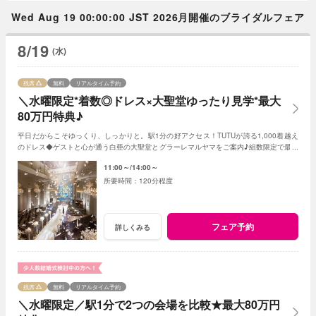
Wed Aug 19 00:00:00 JST 2026月開催のブライダルフェア
8/19
(水)
残席
無料
リアルタイム予約
＼水曜限定*着数◎ドレス×大聖堂ゆったり見学*最大
80万円特典♪
平日だからこそゆっくり、しっかりと。駅1分の好アクセス！TUTUが誇る1,000着越え
のドレス◆ゲストと心が通う白亜の大聖堂とグラーレマルヤマをご案内♪組数限定で最大
80万特典！※試食はございません
11:00～
14:00～
120分程度
フェア予約
詳しくみる
残席
無料
リアルタイム予約
＼水曜限定／駅1分で2つの会場を比較★最大80万円