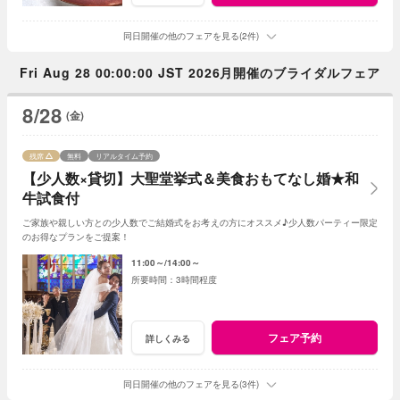
同日開催の他のフェアを見る(2件)
Fri Aug 28 00:00:00 JST 2026月開催のブライダルフェア
8/28
(金)
残席
無料
リアルタイム予約
【少人数×貸切】大聖堂挙式＆美食おもてなし婚★和
牛試食付
ご家族や親しい方との少人数でご結婚式をお考えの方にオススメ♪少人数パーティー限定
のお得なプランをご提案！
11:00～
14:00～
3時間程度
フェア予約
詳しくみる
同日開催の他のフェアを見る(3件)