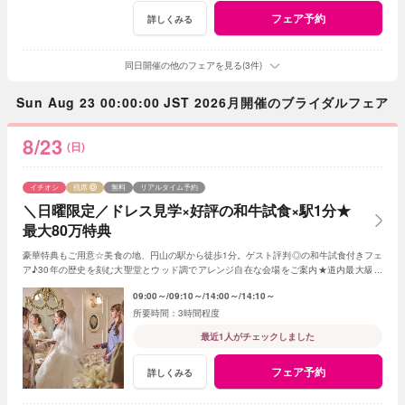
フェア予約
詳しくみる
同日開催の他のフェアを見る(3件)
Sun Aug 23 00:00:00 JST 2026月開催のブライダルフェア
8/23
(日)
イチオシ
残席
無料
リアルタイム予約
＼日曜限定／ドレス見学×好評の和牛試食×駅1分★
最大80万特典
豪華特典もご用意☆美食の地、円山の駅から徒歩1分。ゲスト評判◎の和牛試食付きフェ
ア♪30年の歴史を刻む大聖堂とウッド調でアレンジ自在な会場をご案内★道内最大級の
ドレスサロンも一緒に見学！
09:00～
09:10～
14:00～
14:10～
3時間程度
最近1人がチェックしました
フェア予約
詳しくみる