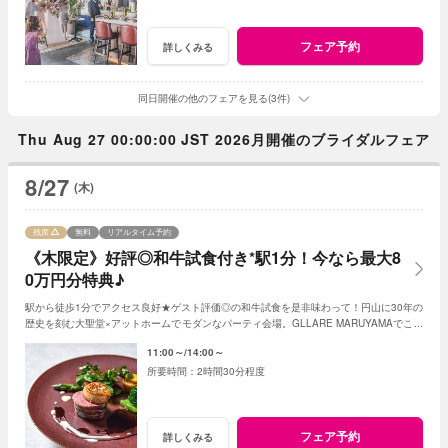
フェア予約
詳しくみる
同日開催の他のフェアを見る(3件)
Thu Aug 27 00:00:00 JST 2026月開催のブライダルフェア
8/27
(木)
残席
無料
リアルタイム予約
《木限定》好評◎和牛試食付き*駅1分！今なら最大8
0万円分特典♪
駅から徒歩1分でアクセス良好★ゲスト評価◎の和牛試食を是非味わって！円山に30年の
歴史を刻む大聖堂×アットホームでモダンなパーティ会場。GLLARE MARUYAMAでこそ
叶うおふたりらしいおもてなしをご提案します♪
11:00～
14:00～
2時間30分程度
フェア予約
詳しくみる