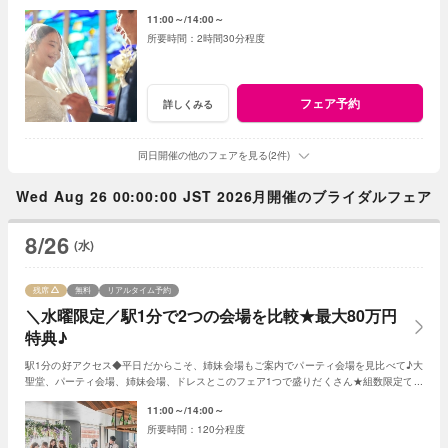
組数限定で最大80万特典！※試食はござません
11:00～
14:00～
2時間30分程度
フェア予約
詳しくみる
同日開催の他のフェアを見る(2件)
Wed Aug 26 00:00:00 JST 2026月開催のブライダルフェア
8/26
(水)
残席
無料
リアルタイム予約
＼水曜限定／駅1分で2つの会場を比較★最大80万円
特典♪
駅1分の好アクセス◆平日だからこそ、姉妹会場もご案内でパーティ会場を見比べて♪大
聖堂、パーティ会場、姉妹会場、ドレスとこのフェア1つで盛りだくさん★組数限定で最
大80万特典！※試食はございません
11:00～
14:00～
120分程度