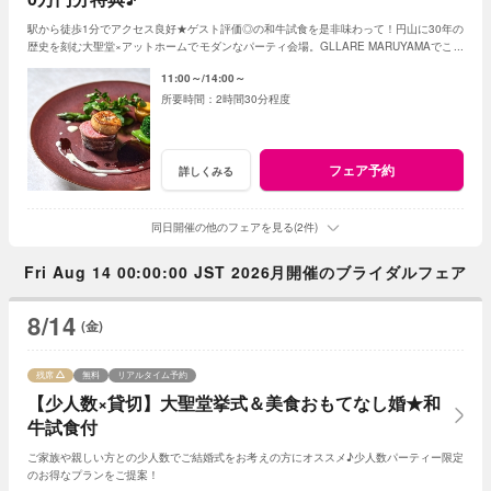
駅から徒歩1分でアクセス良好★ゲスト評価◎の和牛試食を是非味わって！円山に30年の
歴史を刻む大聖堂×アットホームでモダンなパーティ会場。GLLARE MARUYAMAでこそ
叶うおふたりらしいおもてなしをご提案します♪
11:00～
14:00～
2時間30分程度
フェア予約
詳しくみる
同日開催の他のフェアを見る(2件)
Fri Aug 14 00:00:00 JST 2026月開催のブライダルフェア
8/14
(金)
残席
無料
リアルタイム予約
【少人数×貸切】大聖堂挙式＆美食おもてなし婚★和
牛試食付
ご家族や親しい方との少人数でご結婚式をお考えの方にオススメ♪少人数パーティー限定
のお得なプランをご提案！