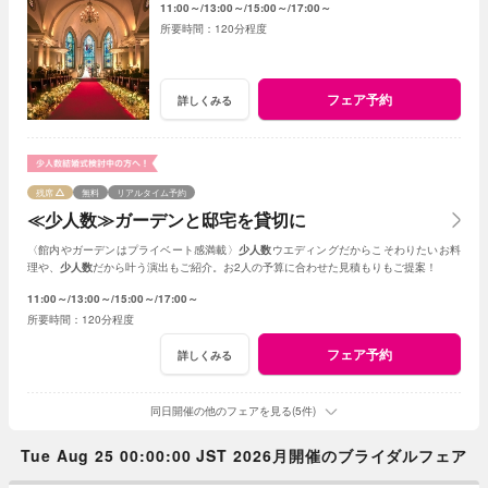
11:00～
13:00～
15:00～
17:00～
120分程度
フェア予約
詳しくみる
残席
無料
リアルタイム予約
≪少人数≫ガーデンと邸宅を貸切に
〈館内やガーデンはプライベート感満載〉
少人数
ウエディングだからこそわりたいお料
理や、
少人数
だから叶う演出もご紹介。お2人の予算に合わせた見積もりもご提案！
11:00～
13:00～
15:00～
17:00～
120分程度
フェア予約
詳しくみる
同日開催の他のフェアを見る(5件)
Tue Aug 25 00:00:00 JST 2026月開催のブライダルフェア