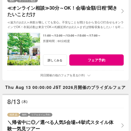
無料
オンライン相談
≪オンライン相談≫30分～OK！会場/金額/日程*聞き
たいことだけ
≪遠方のお2人≫来館が難しくても安心。不安なことを聞けるから安心◎打合せもオンラ
インでOK！衣装試着は東京でOK≪札幌近郊のお2人≫まずは情報収集をしたい！を叶え
る。2人に合った見積もその場で知れるから安心
11:00～
12:00～
13:00～
15:00～
17:00～
60分程度
フェア予約
詳しくみる
同日開催の他のフェアを見る(1件)
Thu Aug 13 00:00:00 JST 2026月開催のブライダルフェア
8/13
(木)
残席
無料
リアルタイム予約
＼帰省中に◎／選べる人気5会場×4挙式スタイル体
験一気見ツアー