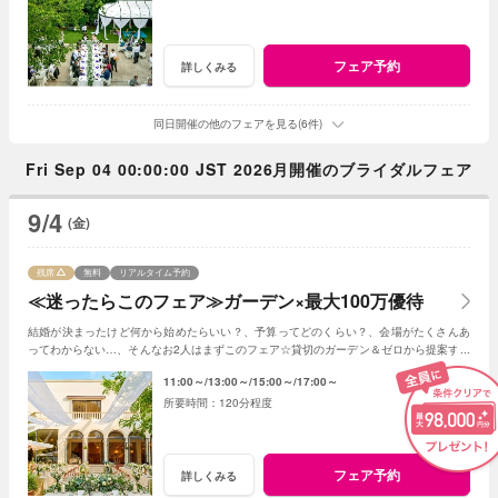
フェア予約
詳しくみる
同日開催の他のフェアを見る(6件)
Fri Sep 04 00:00:00 JST 2026月開催のブライダルフェア
9/4
(金)
残席
無料
リアルタイム予約
≪迷ったらこのフェア≫ガーデン×最大100万優待
結婚が決まったけど何から始めたらいい？、予算ってどのくらい？、会場がたくさんあ
ってわからない…、そんなお2人はまずこのフェア☆貸切のガーデン＆ゼロから提案する
ジャルダンからはじめよう！
11:00～
13:00～
15:00～
17:00～
120分程度
フェア予約
詳しくみる