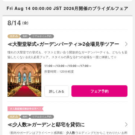
Fri Aug 14 00:00:00 JST 2026月開催のブライダルフェア
8/14
(金)
残席
無料
リアルタイム予約
≪大聖堂挙式×ガーデンパーティ≫2会場見学ツアー
憧れの大聖堂での挙式も、ゲストと笑い合う開放的なガーデンパーティも、どちらも妥
協したくないお2人必見フェア。スタイルの異なる2つの会場を一度に体験して☆
11:00～
13:00～
15:00～
17:00～
120分程度
フェア予約
詳しくみる
残席
無料
リアルタイム予約
≪少人数≫ガーデンと邸宅を貸切に
〈館内やガーデンはプライベート感満載〉
少人数
ウエディングだからこそわりたいお料