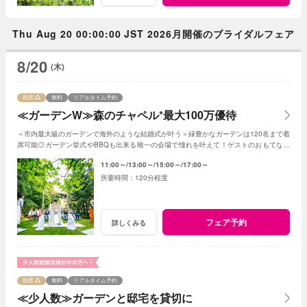
Thu Aug 20 00:00:00 JST 2026月開催のブライダルフェア
8/20
(木)
残席
無料
リアルタイム予約
≪ガーデンW≫森のチャペル*最大100万優待
＜市内最大級のガーデンで海外のような結婚式が叶う＞緑豊かなガーデンは120名まで着
席可能◎ガーデン挙式やBBQも出来る唯一の会場で憧れを叶えて！ゲストのおもてなし
に使える最大100万円の特典プレゼント
11:00～
13:00～
15:00～
17:00～
120分程度
フェア予約
詳しくみる
残席
無料
リアルタイム予約
≪少人数≫ガーデンと邸宅を貸切に