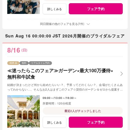
フェア予約
詳しくみる
同日開催の他のフェアを見る(7件)
Sun Aug 16 00:00:00 JST 2026月開催のブライダルフェア
8/16
(日)
残席
無料
リアルタイム予約
≪迷ったらこのフェア≫ガーデン×最大100万優待×
無料和牛試食
結婚が決まったけど何から始めたらいい？、予算ってどのくらい？、会場がたくさんあ
ってわからない…、そんなお2人はまずこのフェア☆貸切のガーデン＆ゼロから提案する
ジャルダンからはじめよう！
09:00～
13:00～
16:30～
120分程度
最近2人がチェックしました
フェア予約
詳しくみる