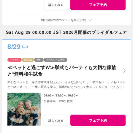
フェア予約
詳しくみる
同日開催の他のフェアを見る(5件)
Sat Aug 29 00:00:00 JST 2026月開催のブライダルフェア
8/29
(土)
イチオシ
残席
無料
リアルタイム予約
≪ペットと過ごすW≫挙式もパーティも大切な家族
と*無料和牛試食
大切なペットと一緒に結婚式を迎えたい、そんな想いが叶う！挙式もパーティもペット
と一緒に過ごし、一緒に写真を撮る、演出のひとつとして参加してもらう、そんなこと
も可能☆
09:00～
13:00～
16:30～
120分程度
フェア予約
詳しくみる