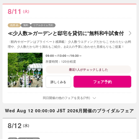
8/11
(火)
残席
無料
リアルタイム予約
≪少人数≫ガーデンと邸宅を貸切に*無料和牛試食付
〈館内やガーデンはプライベート感満載〉少人数ウエディングだからこそわりたいお料
理や、少人数だから叶う演出もご紹介。お2人の予算に合わせた見積もりもご提案！
09:00～
13:00～
16:30～
120分程度
最近1人がチェックしました
フェア予約
詳しくみる
同日開催の他のフェアを見る(7件)
Wed Aug 12 00:00:00 JST 2026月開催のブライダルフェア
8/12
(水)