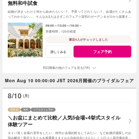
無料和牛試食
結婚が決まったけど何から始めたらいい？、予算ってどのくらい？、会場がたくさんあ
ってわからない…、そんなお2人はまずこのフェア☆貸切のガーデン＆ゼロから提案する
ジャルダンからはじめよう！
09:00～
13:00～
16:30～
120分程度
最近4人がチェックしました
フェア予約
詳しくみる
同日開催の他のフェアを見る(7件)
Mon Aug 10 00:00:00 JST 2026月開催のブライダルフェア
8/10
(月)
残席
無料
リアルタイム予約
＼お盆にまとめて比較／人気5会場×4挙式スタイル
体験ツアー
タイパ良く会場の見学をしたい、何件か会場比較をしてみたい、など結婚式場探しのお
悩み解決！挙式スタイル＆披露宴スタイルも自由自在に2人らしく☆口コミ高評価会場を