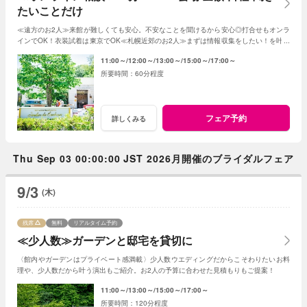
たいことだけ
≪遠方のお2人≫来館が難しくても安心。不安なことを聞けるから安心◎打合せもオンラ
インでOK！衣装試着は東京でOK≪札幌近郊のお2人≫まずは情報収集をしたい！を叶え
る。2人に合った見積もその場で知れるから安心
11:00～
12:00～
13:00～
15:00～
17:00～
60分程度
フェア予約
詳しくみる
Thu Sep 03 00:00:00 JST 2026月開催のブライダルフェア
9/3
(木)
残席
無料
リアルタイム予約
≪少人数≫ガーデンと邸宅を貸切に
〈館内やガーデンはプライベート感満載〉少人数ウエディングだからこそわりたいお料
理や、少人数だから叶う演出もご紹介。お2人の予算に合わせた見積もりもご提案！
11:00～
13:00～
15:00～
17:00～
120分程度