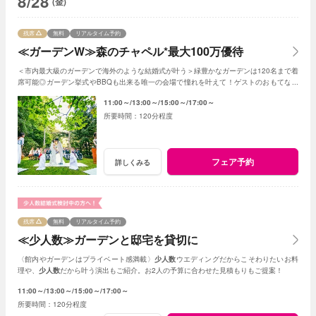
8/28
(金)
残席
無料
リアルタイム予約
≪ガーデンW≫森のチャペル*最大100万優待
＜市内最大級のガーデンで海外のような結婚式が叶う＞緑豊かなガーデンは120名まで着
席可能◎ガーデン挙式やBBQも出来る唯一の会場で憧れを叶えて！ゲストのおもてなし
に使える最大100万円の特典プレゼント
11:00～
13:00～
15:00～
17:00～
120分程度
フェア予約
詳しくみる
残席
無料
リアルタイム予約
≪少人数≫ガーデンと邸宅を貸切に
〈館内やガーデンはプライベート感満載〉
少人数
ウエディングだからこそわりたいお料
理や、
少人数
だから叶う演出もご紹介。お2人の予算に合わせた見積もりもご提案！
11:00～
13:00～
15:00～
17:00～
120分程度