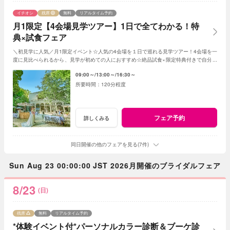
イチオシ
残席
無料
リアルタイム予約
月1限定【4会場見学ツアー】1日で全てわかる！特
典×試食フェア
＼初見学に人気／月1限定イベント☆人気の4会場を１日で巡れる見学ツアー！4会場を一
度に見比べられるから、見学が初めての人におすすめ☆絶品試食×限定特典付きで自分達
の「好き」を見つけてみて
09:00～
13:00～
16:30～
120分程度
フェア予約
詳しくみる
同日開催の他のフェアを見る(7件)
Sun Aug 23 00:00:00 JST 2026月開催のブライダルフェア
8/23
(日)
残席
無料
リアルタイム予約
*体験イベント付*パーソナルカラー診断＆ブーケ診