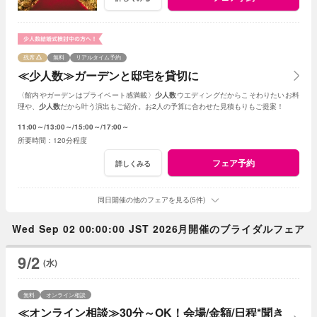
残席
無料
リアルタイム予約
≪少人数≫ガーデンと邸宅を貸切に
〈館内やガーデンはプライベート感満載〉
少人数
ウエディングだからこそわりたいお料
理や、
少人数
だから叶う演出もご紹介。お2人の予算に合わせた見積もりもご提案！
11:00～
13:00～
15:00～
17:00～
120分程度
フェア予約
詳しくみる
同日開催の他のフェアを見る(5件)
Wed Sep 02 00:00:00 JST 2026月開催のブライダルフェア
9/2
(水)
無料
オンライン相談
≪オンライン相談≫30分～OK！会場/金額/日程*聞き