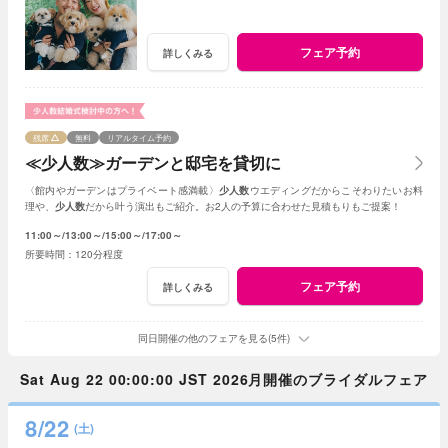
フェア予約
詳しくみる
残席
無料
リアルタイム予約
≪少人数≫ガーデンと邸宅を貸切に
〈館内やガーデンはプライベート感満載〉
少人数
ウエディングだからこそわりたいお料
理や、
少人数
だから叶う演出もご紹介。お2人の予算に合わせた見積もりもご提案！
11:00～
13:00～
15:00～
17:00～
120分程度
フェア予約
詳しくみる
同日開催の他のフェアを見る(5件)
Sat Aug 22 00:00:00 JST 2026月開催のブライダルフェア
8/22
(土)