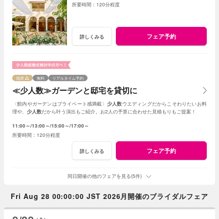
120分程度
フェア予約
詳しくみる
残席
無料
リアルタイム予約
≪少人数≫ガーデンと邸宅を貸切に
〈館内やガーデンはプライベート感満載〉
少人数
ウエディングだからこそわりたいお料
理や、
少人数
だから叶う演出もご紹介。お2人の予算に合わせた見積もりもご提案！
11:00～
13:00～
15:00～
17:00～
120分程度
フェア予約
詳しくみる
同日開催の他のフェアを見る(5件)
Fri Aug 28 00:00:00 JST 2026月開催のブライダルフェア