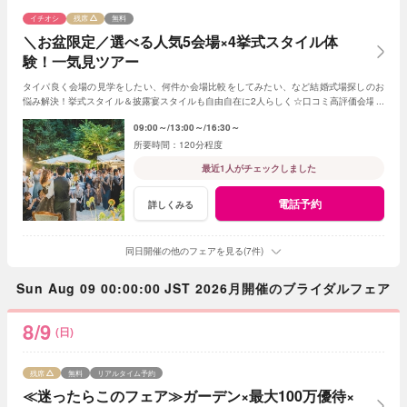
イチオシ
残席
無料
＼お盆限定／選べる人気5会場×4挙式スタイル体
験！一気見ツアー
タイパ良く会場の見学をしたい、何件か会場比較をしてみたい、など結婚式場探しのお
悩み解決！挙式スタイル＆披露宴スタイルも自由自在に2人らしく☆口コミ高評価会場を
まとめて見学☆和牛試食付
09:00～
13:00～
16:30～
120分程度
最近1人がチェックしました
電話予約
詳しくみる
同日開催の他のフェアを見る(7件)
Sun Aug 09 00:00:00 JST 2026月開催のブライダルフェア
8/9
(日)
残席
無料
リアルタイム予約
≪迷ったらこのフェア≫ガーデン×最大100万優待×