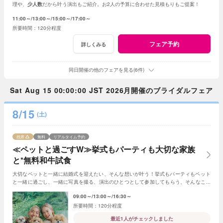
理や、
少人数
だから叶う演出もご紹介。お2人の予算に合わせた見積もりもご提案！
11:00～
13:00～
15:00～
17:00～
120分程度
フェア予約
詳しくみる
同日開催の他のフェアを見る(6件)
Sat Aug 15 00:00:00 JST 2026月開催のブライダルフェア
8/15
(土)
残席
無料
リアルタイム予約
≪ペットと過ごすW≫挙式もパーティも大切な家族
と*無料和牛試食
大切なペットと一緒に結婚式を迎えたい、そんな想いが叶う！挙式もパーティもペット
と一緒に過ごし、一緒に写真を撮る、演出のひとつとして参加してもらう、そんなこと
も可能☆
09:00～
13:00～
16:30～
120分程度
最近1人がチェックしました