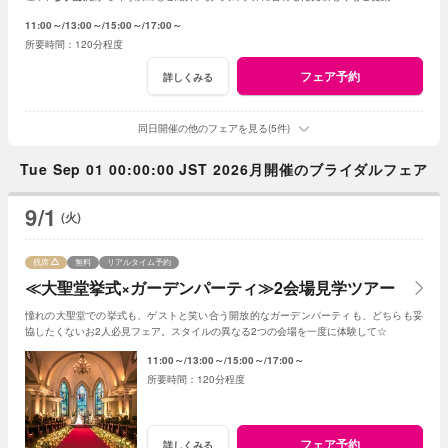
11:00～
13:00～
15:00～
17:00～
120分程度
フェア予約
詳しくみる
同日開催の他のフェアを見る(5件)
Tue Sep 01 00:00:00 JST 2026月開催のブライダルフェア
9/1
(火)
残席
無料
リアルタイム予約
≪大聖堂挙式×ガーデンパーティ≫2会場見学ツアー
憧れの大聖堂での挙式も、ゲストと笑い合う開放的なガーデンパーティも、どちらも妥
協したくないお2人必見フェア。スタイルの異なる2つの会場を一度に体験して☆
11:00～
13:00～
15:00～
17:00～
120分程度
フェア予約
詳しくみる