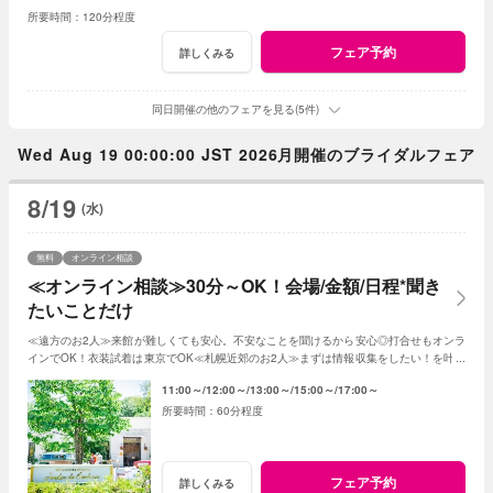
120分程度
フェア予約
詳しくみる
同日開催の他のフェアを見る(5件)
Wed Aug 19 00:00:00 JST 2026月開催のブライダルフェア
8/19
(水)
無料
オンライン相談
≪オンライン相談≫30分～OK！会場/金額/日程*聞き
たいことだけ
≪遠方のお2人≫来館が難しくても安心。不安なことを聞けるから安心◎打合せもオンラ
インでOK！衣装試着は東京でOK≪札幌近郊のお2人≫まずは情報収集をしたい！を叶え
る。2人に合った見積もその場で知れるから安心
11:00～
12:00～
13:00～
15:00～
17:00～
60分程度
フェア予約
詳しくみる