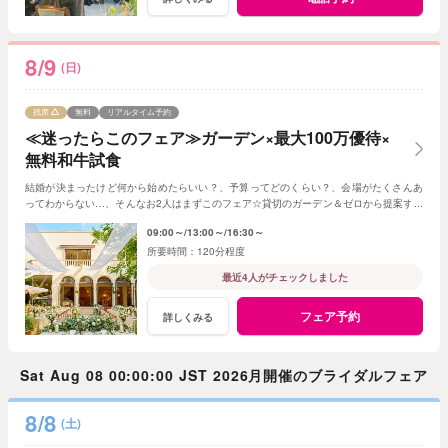
8/9
(日)
残席
無料
リアルタイム予約
≪迷ったらこのフェア≫ガーデン×最大100万優待×
無料和牛試食
結婚が決まったけど何から始めたらいい？、予算ってどのくらい？、会場がたくさんあ
ってわからない…、そんなお2人はまずこのフェア☆貸切のガーデン＆ゼロから提案する
ジャルダンからはじめよう！
09:00～
13:00～
16:30～
120分程度
最近4人がチェックしました
フェア予約
詳しくみる
Sat Aug 08 00:00:00 JST 2026月開催のブライダルフェア
8/8
(土)