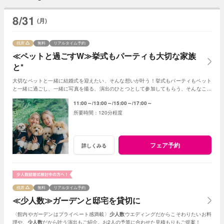
8/31
(月)
残席
無料
リアルタイム予約
≪ペットと過ごすW≫挙式もパーティも大切な家族
と*
大切なペットと一緒に結婚式を迎えたい、そんな想いが叶う！挙式もパーティもペット
と一緒に過ごし、一緒に写真を撮る、演出のひとつとして参加してもらう、そんなこと
も可能☆
11:00～
13:00～
15:00～
17:00～
120分程度
フェア予約
詳しくみる
残席
無料
リアルタイム予約
≪少人数≫ガーデンと邸宅を貸切に
〈館内やガーデンはプライベート感満載〉
少人数
ウエディングだからこそわりたいお料
理や、
少人数
だから叶う演出もご紹介。お2人の予算に合わせた見積もりもご提案！