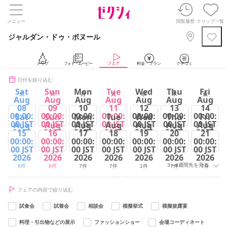
メニュー
閲覧履歴
クリップ一覧
ジャルダン・ドゥ・ボヌール
トップ
フォト・ムービー
フェア
料金・プラン
クチコミ
日付を絞り込む
Sat
Sun
Mon
Tue
Wed
Thu
Fri
土
日
月
火
水
木
金
Aug
Aug
Aug
Aug
Aug
Aug
Aug
08
09
10
11
12
13
14
00:00:
00:00:
00:00:
00:00:
00:00:
00:00:
00:00:
Sat
Sun
Mon
Tue
Wed
Thu
Fri
00 JST
00 JST
00 JST
00 JST
00 JST
00 JST
00 JST
Aug
Aug
Aug
Aug
Aug
Aug
Aug
2026
2026
2026
2026
2026
2026
2026
15
16
17
18
19
20
21
00:00:
00:00:
00:00:
00:00:
00:00:
00:00:
00:00:
8件
8件
8件
8件
2件
8件
8件
00 JST
00 JST
00 JST
00 JST
00 JST
00 JST
00 JST
2026
2026
2026
2026
2026
2026
2026
3～4週間先を見る
8件
8件
7件
7件
1件
7件
7件
フェアの内容で絞り込む
試食会
試着会
相談会
模擬挙式
模擬披露宴
料理・引出物などの展示
ファッションショー
会場コーディネート