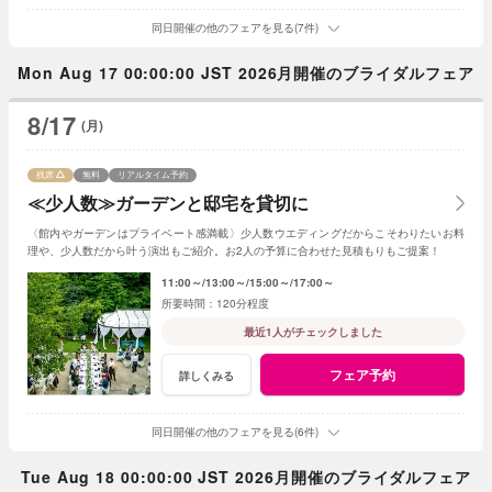
同日開催の他のフェアを見る(7件)
Mon Aug 17 00:00:00 JST 2026月開催のブライダルフェア
8/17
(月)
残席
無料
リアルタイム予約
≪少人数≫ガーデンと邸宅を貸切に
〈館内やガーデンはプライベート感満載〉少人数ウエディングだからこそわりたいお料
理や、少人数だから叶う演出もご紹介。お2人の予算に合わせた見積もりもご提案！
11:00～
13:00～
15:00～
17:00～
120分程度
最近1人がチェックしました
フェア予約
詳しくみる
同日開催の他のフェアを見る(6件)
Tue Aug 18 00:00:00 JST 2026月開催のブライダルフェア