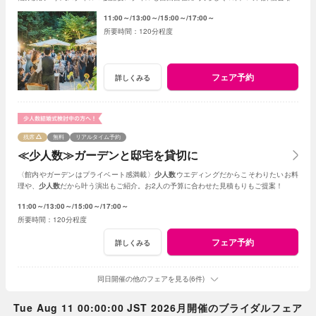
まとめて見学
11:00～
13:00～
15:00～
17:00～
120分程度
フェア予約
詳しくみる
残席
無料
リアルタイム予約
≪少人数≫ガーデンと邸宅を貸切に
〈館内やガーデンはプライベート感満載〉
少人数
ウエディングだからこそわりたいお料
理や、
少人数
だから叶う演出もご紹介。お2人の予算に合わせた見積もりもご提案！
11:00～
13:00～
15:00～
17:00～
120分程度
フェア予約
詳しくみる
同日開催の他のフェアを見る(6件)
Tue Aug 11 00:00:00 JST 2026月開催のブライダルフェア