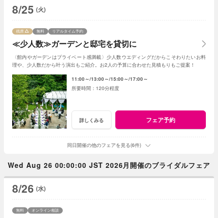
8/25
(火)
残席
無料
リアルタイム予約
≪少人数≫ガーデンと邸宅を貸切に
〈館内やガーデンはプライベート感満載〉少人数ウエディングだからこそわりたいお料
理や、少人数だから叶う演出もご紹介。お2人の予算に合わせた見積もりもご提案！
11:00～
13:00～
15:00～
17:00～
120分程度
フェア予約
詳しくみる
同日開催の他のフェアを見る(6件)
Wed Aug 26 00:00:00 JST 2026月開催のブライダルフェア
8/26
(水)
無料
オンライン相談