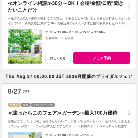
≪オンライン相談≫30分～OK！会場/金額/日程*聞き
たいことだけ
≪遠方のお2人≫来館が難しくても安心。不安なことを聞けるから安心◎打合せもオンラ
インでOK！衣装試着は東京でOK≪札幌近郊のお2人≫まずは情報収集をしたい！を叶え
る。2人に合った見積もその場で知れるから安心
11:00～
12:00～
13:00～
15:00～
17:00～
60分程度
フェア予約
詳しくみる
Thu Aug 27 00:00:00 JST 2026月開催のブライダルフェア
8/27
(木)
残席
無料
リアルタイム予約
≪迷ったらこのフェア≫ガーデン×最大100万優待
結婚が決まったけど何から始めたらいい？、予算ってどのくらい？、会場がたくさんあ
ってわからない…、そんなお2人はまずこのフェア☆貸切のガーデン＆ゼロから提案する
ジャルダンからはじめよう！
11:00～
13:00～
15:00～
17:00～