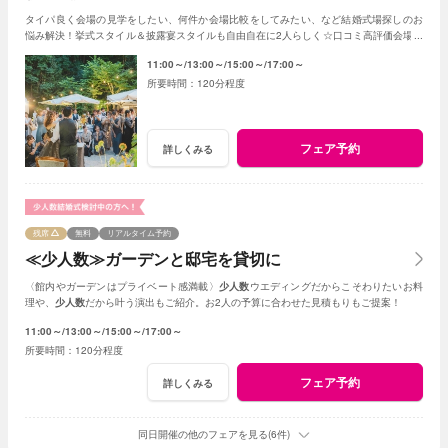
タイパ良く会場の見学をしたい、何件か会場比較をしてみたい、など結婚式場探しのお
悩み解決！挙式スタイル＆披露宴スタイルも自由自在に2人らしく☆口コミ高評価会場を
まとめて見学
11:00～
13:00～
15:00～
17:00～
120分程度
フェア予約
詳しくみる
残席
無料
リアルタイム予約
≪少人数≫ガーデンと邸宅を貸切に
〈館内やガーデンはプライベート感満載〉
少人数
ウエディングだからこそわりたいお料
理や、
少人数
だから叶う演出もご紹介。お2人の予算に合わせた見積もりもご提案！
11:00～
13:00～
15:00～
17:00～
120分程度
フェア予約
詳しくみる
同日開催の他のフェアを見る(6件)