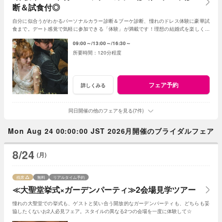
断＆試食付◎
自分に似合うがわかるパーソナルカラー診断＆ブーケ診断、憧れのドレス体験に豪華試
食まで。デート感覚で気軽に参加できる「体験」が満載です！理想の結婚式を楽しく見
つけよう！
09:00～
13:00～
16:30～
120分程度
フェア予約
詳しくみる
同日開催の他のフェアを見る(7件)
Mon Aug 24 00:00:00 JST 2026月開催のブライダルフェア
8/24
(月)
残席
無料
リアルタイム予約
≪大聖堂挙式×ガーデンパーティ≫2会場見学ツアー
憧れの大聖堂での挙式も、ゲストと笑い合う開放的なガーデンパーティも、どちらも妥
協したくないお2人必見フェア。スタイルの異なる2つの会場を一度に体験して☆