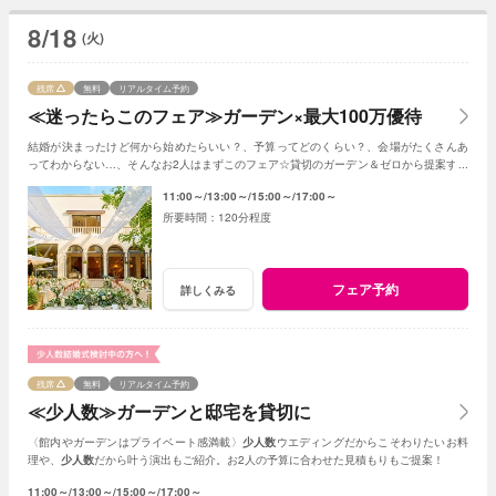
8/18
(火)
残席
無料
リアルタイム予約
≪迷ったらこのフェア≫ガーデン×最大100万優待
結婚が決まったけど何から始めたらいい？、予算ってどのくらい？、会場がたくさんあ
ってわからない…、そんなお2人はまずこのフェア☆貸切のガーデン＆ゼロから提案する
ジャルダンからはじめよう！
11:00～
13:00～
15:00～
17:00～
120分程度
フェア予約
詳しくみる
残席
無料
リアルタイム予約
≪少人数≫ガーデンと邸宅を貸切に
〈館内やガーデンはプライベート感満載〉
少人数
ウエディングだからこそわりたいお料
理や、
少人数
だから叶う演出もご紹介。お2人の予算に合わせた見積もりもご提案！
11:00～
13:00～
15:00～
17:00～