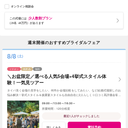
オンライン相談会
少人数割プラン
この式場には
（20名 48万円）があります
週末開催のおすすめブライダルフェア
8/8
(土)
イチオシ
残席
無料
＼お盆限定／選べる人気5会場×4挙式スタイル体
験！一気見ツアー
タイパ良く会場の見学をしたい、何件か会場比較をしてみたい、など結婚式場探しのお
悩み解決！挙式スタイル＆披露宴スタイルも自由自在に2人らしく☆口コミ高評価会場を
まとめて見学☆和牛試食付
09:00～
13:00～
16:30～
120分程度
最近1人がチェックしました
電話予約
詳しくみる