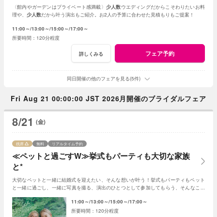
〈館内やガーデンはプライベート感満載〉
少人数
ウエディングだからこそわりたいお料
理や、
少人数
だから叶う演出もご紹介。お2人の予算に合わせた見積もりもご提案！
11:00～
13:00～
15:00～
17:00～
120分程度
フェア予約
詳しくみる
同日開催の他のフェアを見る(5件)
Fri Aug 21 00:00:00 JST 2026月開催のブライダルフェア
8/21
(金)
残席
無料
リアルタイム予約
≪ペットと過ごすW≫挙式もパーティも大切な家族
と*
大切なペットと一緒に結婚式を迎えたい、そんな想いが叶う！挙式もパーティもペット
と一緒に過ごし、一緒に写真を撮る、演出のひとつとして参加してもらう、そんなこと
も可能☆
11:00～
13:00～
15:00～
17:00～
120分程度