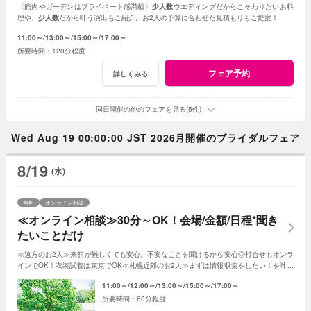
〈館内やガーデンはプライベート感満載〉
少人数
ウエディングだからこそわりたいお料
理や、
少人数
だから叶う演出もご紹介。お2人の予算に合わせた見積もりもご提案！
11:00～
13:00～
15:00～
17:00～
120分程度
フェア予約
詳しくみる
同日開催の他のフェアを見る(5件)
Wed Aug 19 00:00:00 JST 2026月開催のブライダルフェア
8/19
(水)
無料
オンライン相談
≪オンライン相談≫30分～OK！会場/金額/日程*聞き
たいことだけ
≪遠方のお2人≫来館が難しくても安心。不安なことを聞けるから安心◎打合せもオンラ
インでOK！衣装試着は東京でOK≪札幌近郊のお2人≫まずは情報収集をしたい！を叶え
る。2人に合った見積もその場で知れるから安心
11:00～
12:00～
13:00～
15:00～
17:00～
60分程度