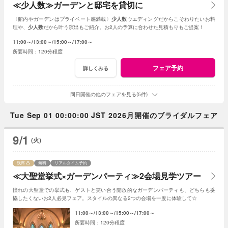
≪少人数≫ガーデンと邸宅を貸切に
〈館内やガーデンはプライベート感満載〉
少人数
ウエディングだからこそわりたいお料
理や、
少人数
だから叶う演出もご紹介。お2人の予算に合わせた見積もりもご提案！
11:00～
13:00～
15:00～
17:00～
120分程度
フェア予約
詳しくみる
同日開催の他のフェアを見る(5件)
Tue Sep 01 00:00:00 JST 2026月開催のブライダルフェア
9/1
(火)
残席
無料
リアルタイム予約
≪大聖堂挙式×ガーデンパーティ≫2会場見学ツアー
憧れの大聖堂での挙式も、ゲストと笑い合う開放的なガーデンパーティも、どちらも妥
協したくないお2人必見フェア。スタイルの異なる2つの会場を一度に体験して☆
11:00～
13:00～
15:00～
17:00～
120分程度