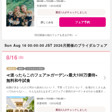
09:00～
13:00～
16:30～
120分程度
最近1人がチェックしました
フェア予約
詳しくみる
同日開催の他のフェアを見る(7件)
Sun Aug 16 00:00:00 JST 2026月開催のブライダルフェア
8/16
(日)
残席
無料
リアルタイム予約
≪迷ったらこのフェア≫ガーデン×最大100万優待×
無料和牛試食
結婚が決まったけど何から始めたらいい？、予算ってどのくらい？、会場がたくさんあ
ってわからない…、そんなお2人はまずこのフェア☆貸切のガーデン＆ゼロから提案する
ジャルダンからはじめよう！
09:00～
13:00～
16:30～
120分程度
最近2人がチェックしました