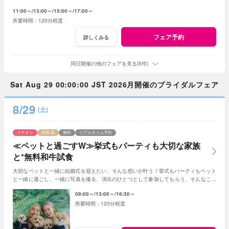
11:00～
13:00～
15:00～
17:00～
120分程度
フェア予約
詳しくみる
同日開催の他のフェアを見る(5件)
Sat Aug 29 00:00:00 JST 2026月開催のブライダルフェア
8/29
(土)
イチオシ
残席
無料
リアルタイム予約
≪ペットと過ごすW≫挙式もパーティも大切な家族
と*無料和牛試食
大切なペットと一緒に結婚式を迎えたい、そんな想いが叶う！挙式もパーティもペット
と一緒に過ごし、一緒に写真を撮る、演出のひとつとして参加してもらう、そんなこと
も可能☆
09:00～
13:00～
16:30～
120分程度