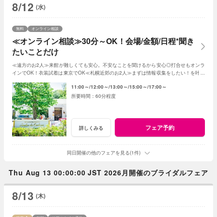
8/12
(水)
無料
オンライン相談
≪オンライン相談≫30分～OK！会場/金額/日程*聞き
たいことだけ
≪遠方のお2人≫来館が難しくても安心。不安なことを聞けるから安心◎打合せもオンラ
インでOK！衣装試着は東京でOK≪札幌近郊のお2人≫まずは情報収集をしたい！を叶え
る。2人に合った見積もその場で知れるから安心
11:00～
12:00～
13:00～
15:00～
17:00～
60分程度
フェア予約
詳しくみる
同日開催の他のフェアを見る(1件)
Thu Aug 13 00:00:00 JST 2026月開催のブライダルフェア
8/13
(木)