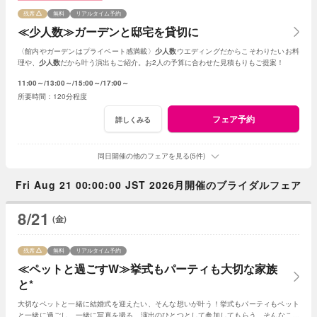
残席
無料
リアルタイム予約
≪少人数≫ガーデンと邸宅を貸切に
〈館内やガーデンはプライベート感満載〉
少人数
ウエディングだからこそわりたいお料
理や、
少人数
だから叶う演出もご紹介。お2人の予算に合わせた見積もりもご提案！
11:00～
13:00～
15:00～
17:00～
120分程度
フェア予約
詳しくみる
同日開催の他のフェアを見る(5件)
Fri Aug 21 00:00:00 JST 2026月開催のブライダルフェア
8/21
(金)
残席
無料
リアルタイム予約
≪ペットと過ごすW≫挙式もパーティも大切な家族
と*
大切なペットと一緒に結婚式を迎えたい、そんな想いが叶う！挙式もパーティもペット
と一緒に過ごし、一緒に写真を撮る、演出のひとつとして参加してもらう、そんなこと