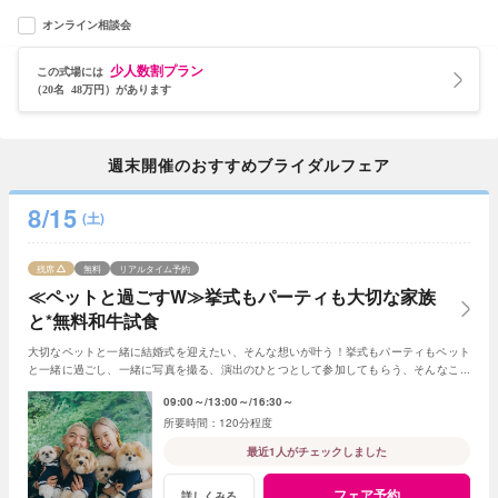
オンライン相談会
少人数割プラン
この式場には
（20名 48万円）があります
週末開催のおすすめブライダルフェア
8/15
(土)
残席
無料
リアルタイム予約
≪ペットと過ごすW≫挙式もパーティも大切な家族
と*無料和牛試食
大切なペットと一緒に結婚式を迎えたい、そんな想いが叶う！挙式もパーティもペット
と一緒に過ごし、一緒に写真を撮る、演出のひとつとして参加してもらう、そんなこと
も可能☆
09:00～
13:00～
16:30～
120分程度
最近1人がチェックしました
フェア予約
詳しくみる