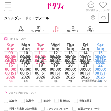
メニュー
閲覧履歴
クリップ一覧
ジャルダン・ドゥ・ボヌール
トップ
フォト・ムービー
フェア
料金・プラン
クチコミ
日付を絞り込む
Sun
Mon
Tue
Wed
Thu
Fri
Sat
日
月
火
水
木
金
土
Aug
Aug
Aug
Aug
Aug
Aug
Aug
09
10
11
12
13
14
15
00:00:
00:00:
00:00:
00:00:
00:00:
00:00:
00:00:
Sun
Mon
Tue
Wed
Thu
Fri
Sat
00 JST
00 JST
00 JST
00 JST
00 JST
00 JST
00 JST
Aug
Aug
Aug
Aug
Aug
Aug
Aug
2026
2026
2026
2026
2026
2026
2026
16
17
18
19
20
21
22
00:00:
00:00:
00:00:
00:00:
00:00:
00:00:
00:00:
8件
8件
8件
2件
8件
8件
8件
00 JST
00 JST
00 JST
00 JST
00 JST
00 JST
00 JST
2026
2026
2026
2026
2026
2026
2026
3～4週間先を見る
8件
7件
7件
1件
7件
7件
8件
フェアの内容で絞り込む
試食会
試着会
相談会
模擬挙式
模擬披露宴
料理・引出物などの展示
ファッションショー
会場コーディネート