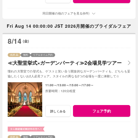
同日開催の他のフェアを見る(6件)
Fri Aug 14 00:00:00 JST 2026月開催のブライダルフェア
8/14
(金)
残席
無料
リアルタイム予約
≪大聖堂挙式×ガーデンパーティ≫2会場見学ツアー
憧れの大聖堂での挙式も、ゲストと笑い合う開放的なガーデンパーティも、どちらも妥
協したくないお2人必見フェア。スタイルの異なる2つの会場を一度に体験して☆
11:00～
13:00～
15:00～
17:00～
120分程度
フェア予約
詳しくみる
残席
無料
リアルタイム予約