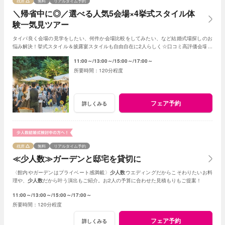
残席
無料
リアルタイム予約
＼帰省中に◎／選べる人気5会場×4挙式スタイル体
験一気見ツアー
タイパ良く会場の見学をしたい、何件か会場比較をしてみたい、など結婚式場探しのお
悩み解決！挙式スタイル＆披露宴スタイルも自由自在に2人らしく☆口コミ高評価会場を
まとめて見学
11:00～
13:00～
15:00～
17:00～
120分程度
フェア予約
詳しくみる
残席
無料
リアルタイム予約
≪少人数≫ガーデンと邸宅を貸切に
〈館内やガーデンはプライベート感満載〉
少人数
ウエディングだからこそわりたいお料
理や、
少人数
だから叶う演出もご紹介。お2人の予算に合わせた見積もりもご提案！
11:00～
13:00～
15:00～
17:00～
120分程度
フェア予約
詳しくみる