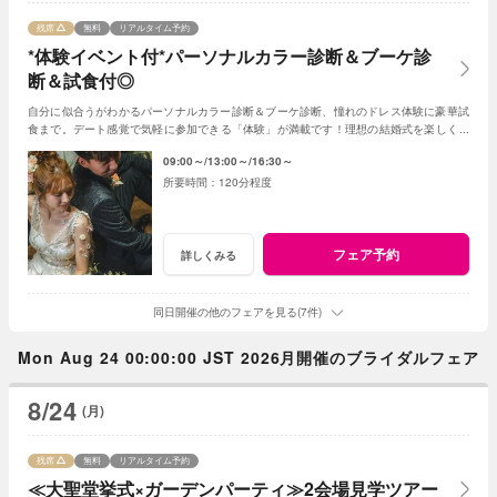
残席
無料
リアルタイム予約
*体験イベント付*パーソナルカラー診断＆ブーケ診
断＆試食付◎
自分に似合うがわかるパーソナルカラー診断＆ブーケ診断、憧れのドレス体験に豪華試
食まで。デート感覚で気軽に参加できる「体験」が満載です！理想の結婚式を楽しく見
つけよう！
09:00～
13:00～
16:30～
120分程度
フェア予約
詳しくみる
同日開催の他のフェアを見る(7件)
Mon Aug 24 00:00:00 JST 2026月開催のブライダルフェア
8/24
(月)
残席
無料
リアルタイム予約
≪大聖堂挙式×ガーデンパーティ≫2会場見学ツアー