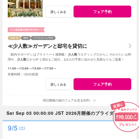
フェア予約
詳しくみる
残席
無料
リアルタイム予約
≪少人数≫ガーデンと邸宅を貸切に
〈館内やガーデンはプライベート感満載〉
少人数
ウエディングだからこそわりたいお料
理や、
少人数
だから叶う演出もご紹介。お2人の予算に合わせた見積もりもご提案！
11:00～
13:00～
15:00～
17:00～
120分程度
フェア予約
詳しくみる
同日開催の他のフェアを見る(5件)
Sat Sep 05 00:00:00 JST 2026月開催のブライダルフェア
9/5
(土)