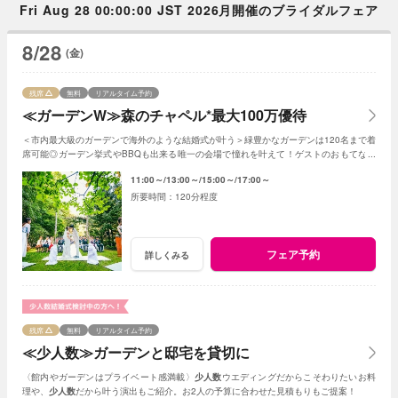
Fri Aug 28 00:00:00 JST 2026月開催のブライダルフェア
8/28
(金)
残席
無料
リアルタイム予約
≪ガーデンW≫森のチャペル*最大100万優待
＜市内最大級のガーデンで海外のような結婚式が叶う＞緑豊かなガーデンは120名まで着
席可能◎ガーデン挙式やBBQも出来る唯一の会場で憧れを叶えて！ゲストのおもてなし
に使える最大100万円の特典プレゼント
11:00～
13:00～
15:00～
17:00～
120分程度
フェア予約
詳しくみる
残席
無料
リアルタイム予約
≪少人数≫ガーデンと邸宅を貸切に
〈館内やガーデンはプライベート感満載〉
少人数
ウエディングだからこそわりたいお料
理や、
少人数
だから叶う演出もご紹介。お2人の予算に合わせた見積もりもご提案！