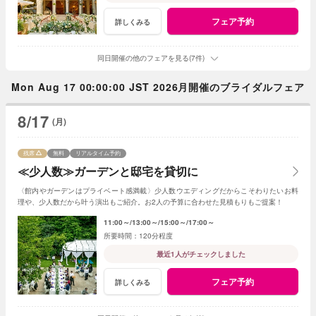
フェア予約
詳しくみる
同日開催の他のフェアを見る(7件)
Mon Aug 17 00:00:00 JST 2026月開催のブライダルフェア
8/17
(月)
残席
無料
リアルタイム予約
≪少人数≫ガーデンと邸宅を貸切に
〈館内やガーデンはプライベート感満載〉少人数ウエディングだからこそわりたいお料
理や、少人数だから叶う演出もご紹介。お2人の予算に合わせた見積もりもご提案！
11:00～
13:00～
15:00～
17:00～
120分程度
最近1人がチェックしました
フェア予約
詳しくみる