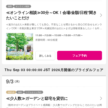
無料
オンライン相談
≪オンライン相談≫30分～OK！会場/金額/日程*聞き
たいことだけ
≪遠方のお2人≫来館が難しくても安心。不安なことを聞けるから安心◎打合せもオンラ
インでOK！衣装試着は東京でOK≪札幌近郊のお2人≫まずは情報収集をしたい！を叶え
る。2人に合った見積もその場で知れるから安心
11:00～
12:00～
13:00～
15:00～
17:00～
60分程度
フェア予約
詳しくみる
Thu Sep 03 00:00:00 JST 2026月開催のブライダルフェア
9/3
(木)
残席
無料
リアルタイム予約
≪少人数≫ガーデンと邸宅を貸切に
〈館内やガーデンはプライベート感満載〉少人数ウエディングだからこそわりたいお料