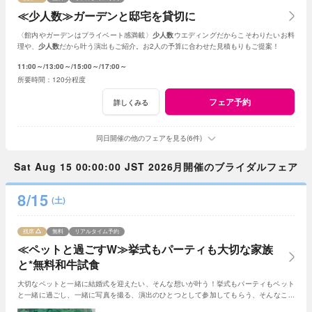
≪少人数≫ガーデンと邸宅を貸切に
〈館内やガーデンはプライベート感満載〉
少人数
ウエディングだからこそわりたいお料
理や、
少人数
だから叶う演出もご紹介。お2人の予算に合わせた見積もりもご提案！
11:00～
13:00～
15:00～
17:00～
120分程度
フェア予約
詳しくみる
同日開催の他のフェアを見る(6件)
Sat Aug 15 00:00:00 JST 2026月開催のブライダルフェア
8/15
(土)
残席
無料
リアルタイム予約
≪ペットと過ごすW≫挙式もパーティも大切な家族
と*無料和牛試食
大切なペットと一緒に結婚式を迎えたい、そんな想いが叶う！挙式もパーティもペット
と一緒に過ごし、一緒に写真を撮る、演出のひとつとして参加してもらう、そんなこと
も可能☆