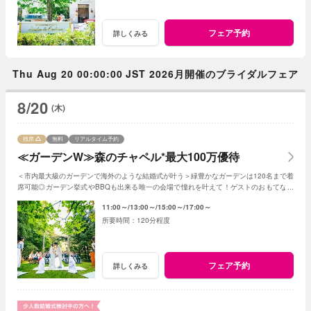
フェア予約
詳しくみる
Thu Aug 20 00:00:00 JST 2026月開催のブライダルフェア
8/20
(木)
残席
無料
リアルタイム予約
≪ガーデンW≫森のチャペル*最大100万優待
＜市内最大級のガーデンで海外のような結婚式が叶う＞緑豊かなガーデンは120名まで着
席可能◎ガーデン挙式やBBQも出来る唯一の会場で憧れを叶えて！ゲストのおもてなし
に使える最大100万円の特典プレゼント
11:00～
13:00～
15:00～
17:00～
120分程度
フェア予約
詳しくみる