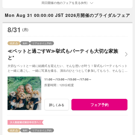
同日開催の他のフェアを見る(6件)
Mon Aug 31 00:00:00 JST 2026月開催のブライダルフェア
8/31
(月)
残席
無料
リアルタイム予約
≪ペットと過ごすW≫挙式もパーティも大切な家族
と*
大切なペットと一緒に結婚式を迎えたい、そんな想いが叶う！挙式もパーティもペット
と一緒に過ごし、一緒に写真を撮る、演出のひとつとして参加してもらう、そんなこと
も可能☆
11:00～
13:00～
15:00～
17:00～
120分程度
フェア予約
詳しくみる
残席
無料
リアルタイム予約