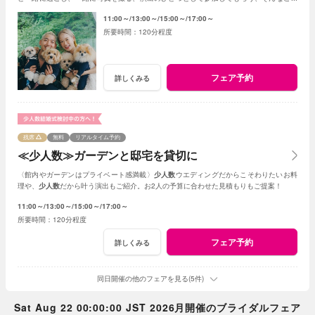
も可能☆
11:00～
13:00～
15:00～
17:00～
120分程度
フェア予約
詳しくみる
残席
無料
リアルタイム予約
≪少人数≫ガーデンと邸宅を貸切に
〈館内やガーデンはプライベート感満載〉
少人数
ウエディングだからこそわりたいお料
理や、
少人数
だから叶う演出もご紹介。お2人の予算に合わせた見積もりもご提案！
11:00～
13:00～
15:00～
17:00～
120分程度
フェア予約
詳しくみる
同日開催の他のフェアを見る(5件)
Sat Aug 22 00:00:00 JST 2026月開催のブライダルフェア