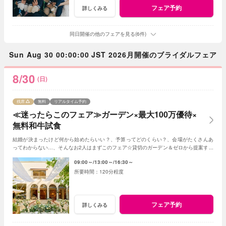
フェア予約
詳しくみる
同日開催の他のフェアを見る(6件)
Sun Aug 30 00:00:00 JST 2026月開催のブライダルフェア
8/30
(日)
残席
無料
リアルタイム予約
≪迷ったらこのフェア≫ガーデン×最大100万優待×
無料和牛試食
結婚が決まったけど何から始めたらいい？、予算ってどのくらい？、会場がたくさんあ
ってわからない…、そんなお2人はまずこのフェア☆貸切のガーデン＆ゼロから提案する
ジャルダンからはじめよう！
09:00～
13:00～
16:30～
120分程度
フェア予約
詳しくみる