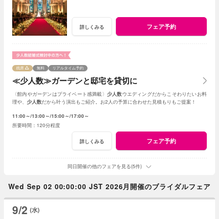
フェア予約
詳しくみる
残席
無料
リアルタイム予約
≪少人数≫ガーデンと邸宅を貸切に
〈館内やガーデンはプライベート感満載〉
少人数
ウエディングだからこそわりたいお料
理や、
少人数
だから叶う演出もご紹介。お2人の予算に合わせた見積もりもご提案！
11:00～
13:00～
15:00～
17:00～
120分程度
フェア予約
詳しくみる
同日開催の他のフェアを見る(5件)
Wed Sep 02 00:00:00 JST 2026月開催のブライダルフェア
9/2
(水)