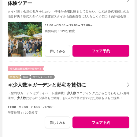
体験ツアー
タイパ良く会場の見学をしたい、何件か会場比較をしてみたい、など結婚式場探しのお
悩み解決！挙式スタイル＆披露宴スタイルも自由自在に2人らしく☆口コミ高評価会場を
まとめて見学
11:00～
13:00～
15:00～
17:00～
120分程度
フェア予約
詳しくみる
残席
無料
リアルタイム予約
≪少人数≫ガーデンと邸宅を貸切に
〈館内やガーデンはプライベート感満載〉
少人数
ウエディングだからこそわりたいお料
理や、
少人数
だから叶う演出もご紹介。お2人の予算に合わせた見積もりもご提案！
11:00～
13:00～
15:00～
17:00～
120分程度
フェア予約
詳しくみる