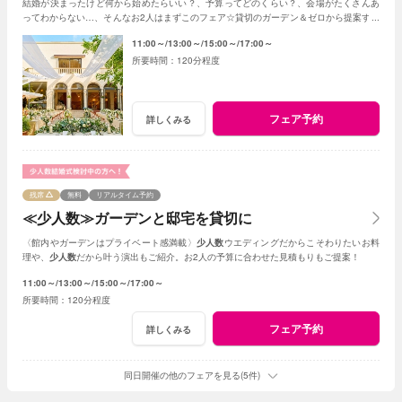
結婚が決まったけど何から始めたらいい？、予算ってどのくらい？、会場がたくさんあ
ってわからない…、そんなお2人はまずこのフェア☆貸切のガーデン＆ゼロから提案する
ジャルダンからはじめよう！
11:00～
13:00～
15:00～
17:00～
120分程度
フェア予約
詳しくみる
残席
無料
リアルタイム予約
≪少人数≫ガーデンと邸宅を貸切に
〈館内やガーデンはプライベート感満載〉
少人数
ウエディングだからこそわりたいお料
理や、
少人数
だから叶う演出もご紹介。お2人の予算に合わせた見積もりもご提案！
11:00～
13:00～
15:00～
17:00～
120分程度
フェア予約
詳しくみる
同日開催の他のフェアを見る(5件)