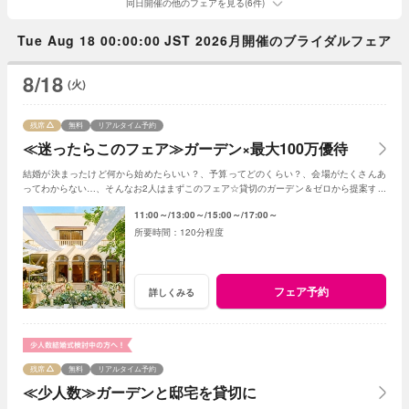
同日開催の他のフェアを見る(6件)
Tue Aug 18 00:00:00 JST 2026月開催のブライダルフェア
8/18
(火)
残席
無料
リアルタイム予約
≪迷ったらこのフェア≫ガーデン×最大100万優待
結婚が決まったけど何から始めたらいい？、予算ってどのくらい？、会場がたくさんあ
ってわからない…、そんなお2人はまずこのフェア☆貸切のガーデン＆ゼロから提案する
ジャルダンからはじめよう！
11:00～
13:00～
15:00～
17:00～
120分程度
フェア予約
詳しくみる
残席
無料
リアルタイム予約
≪少人数≫ガーデンと邸宅を貸切に