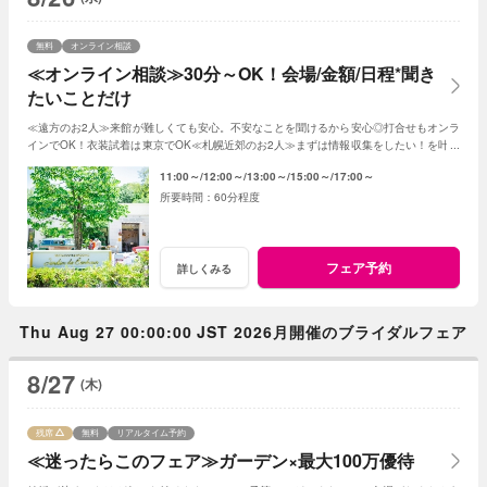
無料
オンライン相談
≪オンライン相談≫30分～OK！会場/金額/日程*聞き
たいことだけ
≪遠方のお2人≫来館が難しくても安心。不安なことを聞けるから安心◎打合せもオンラ
インでOK！衣装試着は東京でOK≪札幌近郊のお2人≫まずは情報収集をしたい！を叶え
る。2人に合った見積もその場で知れるから安心
11:00～
12:00～
13:00～
15:00～
17:00～
60分程度
フェア予約
詳しくみる
Thu Aug 27 00:00:00 JST 2026月開催のブライダルフェア
8/27
(木)
残席
無料
リアルタイム予約
≪迷ったらこのフェア≫ガーデン×最大100万優待