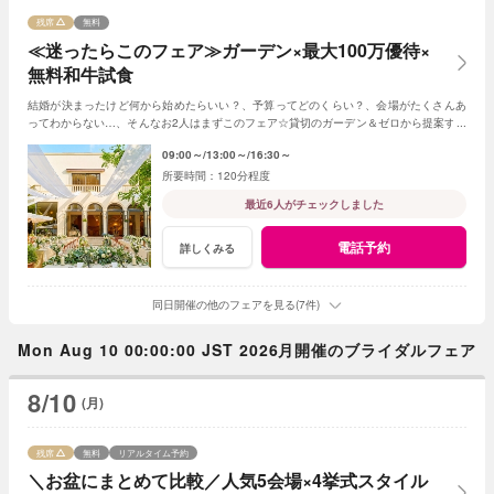
残席
無料
≪迷ったらこのフェア≫ガーデン×最大100万優待×
無料和牛試食
結婚が決まったけど何から始めたらいい？、予算ってどのくらい？、会場がたくさんあ
ってわからない…、そんなお2人はまずこのフェア☆貸切のガーデン＆ゼロから提案する
ジャルダンからはじめよう！
09:00～
13:00～
16:30～
120分程度
最近6人がチェックしました
電話予約
詳しくみる
同日開催の他のフェアを見る(7件)
Mon Aug 10 00:00:00 JST 2026月開催のブライダルフェア
8/10
(月)
残席
無料
リアルタイム予約
＼お盆にまとめて比較／人気5会場×4挙式スタイル