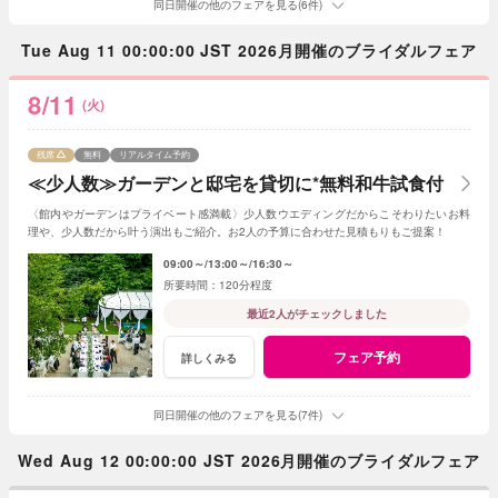
同日開催の他のフェアを見る(6件)
Tue Aug 11 00:00:00 JST 2026月開催のブライダルフェア
8/11
(火)
残席
無料
リアルタイム予約
≪少人数≫ガーデンと邸宅を貸切に*無料和牛試食付
〈館内やガーデンはプライベート感満載〉少人数ウエディングだからこそわりたいお料
理や、少人数だから叶う演出もご紹介。お2人の予算に合わせた見積もりもご提案！
09:00～
13:00～
16:30～
120分程度
最近2人がチェックしました
フェア予約
詳しくみる
同日開催の他のフェアを見る(7件)
Wed Aug 12 00:00:00 JST 2026月開催のブライダルフェア