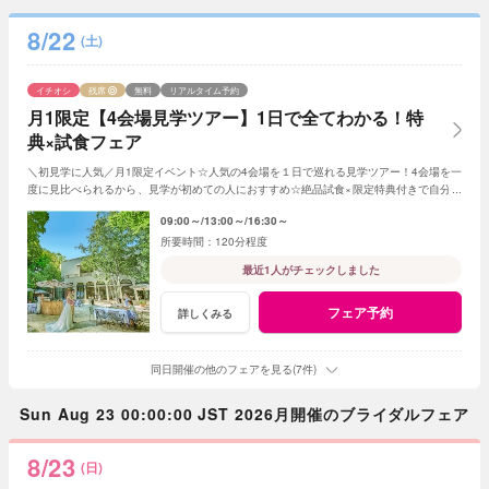
8/22
(土)
イチオシ
残席
無料
リアルタイム予約
月1限定【4会場見学ツアー】1日で全てわかる！特
典×試食フェア
＼初見学に人気／月1限定イベント☆人気の4会場を１日で巡れる見学ツアー！4会場を一
度に見比べられるから、見学が初めての人におすすめ☆絶品試食×限定特典付きで自分達
の「好き」を見つけてみて
09:00～
13:00～
16:30～
120分程度
最近1人がチェックしました
フェア予約
詳しくみる
同日開催の他のフェアを見る(7件)
Sun Aug 23 00:00:00 JST 2026月開催のブライダルフェア
8/23
(日)