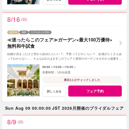
8/16
(日)
残席
無料
リアルタイム予約
≪迷ったらこのフェア≫ガーデン×最大100万優待×
無料和牛試食
結婚が決まったけど何から始めたらいい？、予算ってどのくらい？、会場がたくさんあ
ってわからない…、そんなお2人はまずこのフェア☆貸切のガーデン＆ゼロから提案する
ジャルダンからはじめよう！
09:00～
13:00～
16:30～
120分程度
最近2人がチェックしました
フェア予約
詳しくみる
Sun Aug 09 00:00:00 JST 2026月開催のブライダルフェア
8/9
(日)