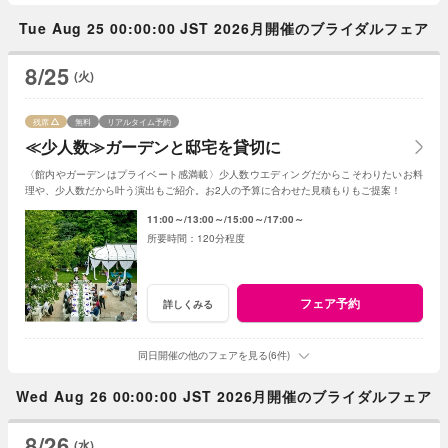
Tue Aug 25 00:00:00 JST 2026月開催のブライダルフェア
8/25
(火)
残席
無料
リアルタイム予約
≪少人数≫ガーデンと邸宅を貸切に
〈館内やガーデンはプライベート感満載〉少人数ウエディングだからこそわりたいお料
理や、少人数だから叶う演出もご紹介。お2人の予算に合わせた見積もりもご提案！
11:00～
13:00～
15:00～
17:00～
120分程度
フェア予約
詳しくみる
同日開催の他のフェアを見る(6件)
Wed Aug 26 00:00:00 JST 2026月開催のブライダルフェア
8/26
(水)