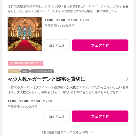
憧れの大聖堂での挙式も、ゲストと笑い合う開放的なガーデンパーティも、どちらも妥
協したくないお2人必見フェア。スタイルの異なる2つの会場を一度に体験して☆
11:00～
13:00～
15:00～
17:00～
120分程度
フェア予約
詳しくみる
残席
無料
リアルタイム予約
≪少人数≫ガーデンと邸宅を貸切に
〈館内やガーデンはプライベート感満載〉
少人数
ウエディングだからこそわりたいお料
理や、
少人数
だから叶う演出もご紹介。お2人の予算に合わせた見積もりもご提案！
11:00～
13:00～
15:00～
17:00～
120分程度
フェア予約
詳しくみる
同日開催の他のフェアを見る(5件)