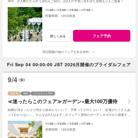
理や、少人数だから叶う演出もご紹介。お2人の予算に合わせた見積もりもご提案！
11:00～
13:00～
15:00～
17:00～
120分程度
フェア予約
詳しくみる
同日開催の他のフェアを見る(6件)
Fri Sep 04 00:00:00 JST 2026月開催のブライダルフェア
9/4
(金)
残席
無料
リアルタイム予約
≪迷ったらこのフェア≫ガーデン×最大100万優待
結婚が決まったけど何から始めたらいい？、予算ってどのくらい？、会場がたくさんあ
ってわからない…、そんなお2人はまずこのフェア☆貸切のガーデン＆ゼロから提案する
ジャルダンからはじめよう！
11:00～
13:00～
15:00～
17:00～
120分程度