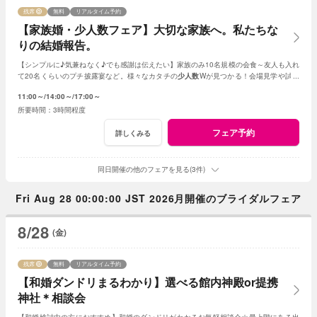
残席
無料
リアルタイム予約
【家族婚・少人数フェア】大切な家族へ。私たちな
りの結婚報告。
【シンプルに♪気兼ねなく♪でも感謝は伝えたい】家族のみ10名規模の会食～友人も入れ
て20名くらいのプチ披露宴など。様々なカタチの
少人数
Wが見つかる！会場見学や試食
会もOK！賢く。お得に。憧れを叶えよう
11:00～
14:00～
17:00～
3時間程度
フェア予約
詳しくみる
同日開催の他のフェアを見る(3件)
Fri Aug 28 00:00:00 JST 2026月開催のブライダルフェア
8/28
(金)
残席
無料
リアルタイム予約
【和婚ダンドリまるわかり】選べる館内神殿or提携
神社＊相談会
【和婚検討中の方におすすめ】和婚のダンドリがわかるお気軽相談会☆最上階にある出