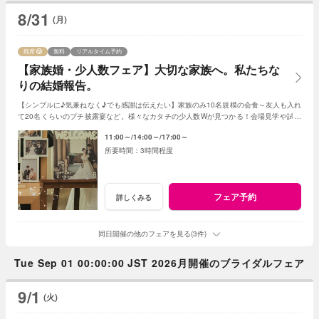
8/31
(月)
残席
無料
リアルタイム予約
【家族婚・少人数フェア】大切な家族へ。私たちな
りの結婚報告。
【シンプルに♪気兼ねなく♪でも感謝は伝えたい】家族のみ10名規模の会食～友人も入れ
て20名くらいのプチ披露宴など。様々なカタチの少人数Wが見つかる！会場見学や試食
会もOK！賢く。お得に。憧れを叶えよう
11:00～
14:00～
17:00～
3時間程度
フェア予約
詳しくみる
同日開催の他のフェアを見る(3件)
Tue Sep 01 00:00:00 JST 2026月開催のブライダルフェア
9/1
(火)