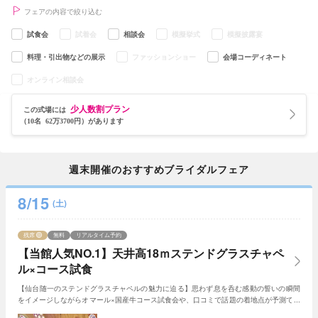
フェアの内容で絞り込む
試食会
試着会
相談会
模擬挙式
模擬披露宴
料理・引出物などの展示
ファッションショー
会場コーディネート
オンライン相談会
少人数割プラン
この式場には
（10名 62万3700円）があります
週末開催のおすすめブライダルフェア
8/15
(土)
残席
無料
リアルタイム予約
【当館人気NO.1】天井高18ｍステンドグラスチャペ
ル×コース試食
【仙台随一のステンドグラスチャペルの魅力に迫る】思わず息を呑む感動の誓いの瞬間
をイメージしながらオマール×国産牛コース試食会や、口コミで話題の着地点が予測でき
る見積診断も！初めての式場見学にもおすすめ