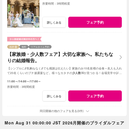
3時間程度
フェア予約
詳しくみる
残席
無料
リアルタイム予約
【家族婚・少人数フェア】大切な家族へ。私たちな
りの結婚報告。
【シンプルに♪気兼ねなく♪でも感謝は伝えたい】家族のみ10名規模の会食～友人も入れ
て20名くらいのプチ披露宴など。様々なカタチの
少人数
Wが見つかる！会場見学や試食
会もOK！賢く。お得に。憧れを叶えよう
11:00～
14:00～
17:00～
3時間程度
フェア予約
詳しくみる
同日開催の他のフェアを見る(3件)
Mon Aug 31 00:00:00 JST 2026月開催のブライダルフェア