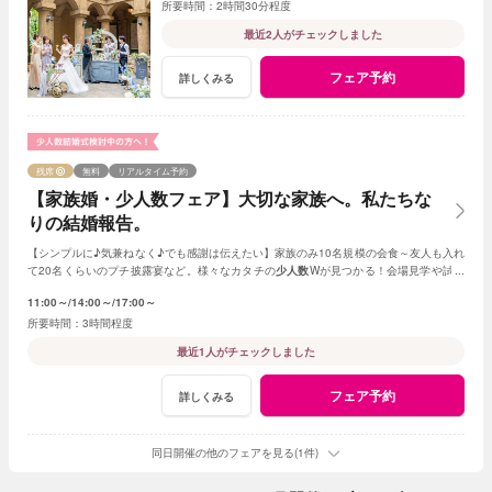
2時間30分程度
最近2人がチェックしました
フェア予約
詳しくみる
残席
無料
リアルタイム予約
【家族婚・少人数フェア】大切な家族へ。私たちな
りの結婚報告。
【シンプルに♪気兼ねなく♪でも感謝は伝えたい】家族のみ10名規模の会食～友人も入れ
て20名くらいのプチ披露宴など。様々なカタチの
少人数
Wが見つかる！会場見学や試食
会もOK！賢く。お得に。憧れを叶えよう
11:00～
14:00～
17:00～
3時間程度
最近1人がチェックしました
フェア予約
詳しくみる
同日開催の他のフェアを見る(1件)