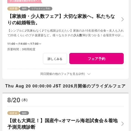
残席
無料
リアルタイム予約
【家族婚・少人数フェア】大切な家族へ。私たちな
りの結婚報告。
【シンプルに♪気兼ねなく♪でも感謝は伝えたい】家族のみ10名規模の会食～友人も入れ
て20名くらいのプチ披露宴など。様々なカタチの
少人数
Wが見つかる！会場見学や試食
会もOK！賢く。お得に。憧れを叶えよう
11:00～
14:00～
17:00～
3時間程度
フェア予約
詳しくみる
同日開催の他のフェアを見る(2件)
Thu Aug 20 00:00:00 JST 2026月開催のブライダルフェア
8/20
(木)
残席
無料
【彼も大満足！】国産牛×オマール海老試食会＆着地
予測見積診断