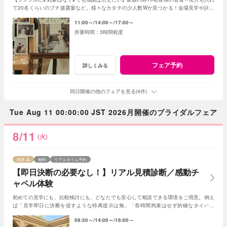
て20名くらいのプチ披露宴など。様々なカタチの少人数Wが見つかる！会場見学や試食
会もOK！賢く。お得に。憧れを叶えよう
11:00～
14:00～
17:00～
3時間程度
フェア予約
詳しくみる
同日開催の他のフェアを見る(4件)
Tue Aug 11 00:00:00 JST 2026月開催のブライダルフェア
8/11
(火)
残席
無料
リアルタイム予約
【即日決断の必要なし！】リアル見積診断／感動チ
ャペル体験
初めての見学にも、比較検討にも、どなたでも安心して相談できる環境をご用意。例え
ば「見学即日に決断を促すような特典提示は無」「長時間拘束はせず的確なタイパ案
内」など、おふたりペースでお話を進めてみよう！
09:30～
14:00～
16:00～