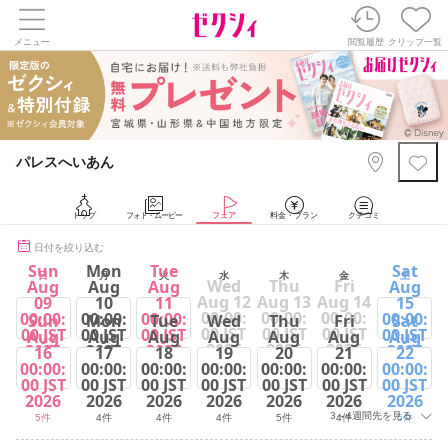
メニュー
閲覧履歴
クリップ一覧
パレスへいあん
トップ
フォト・ムービー
フェア
料金・プラン
クチコミ
日付を絞り込む
Sun
Mon
Tue
Sat
日
月
火
水
木
金
土
Wed
Thu
Fri
Aug
Aug
Aug
Aug
Aug 12
Aug 13
Aug 14
09
10
11
15
00:00:
00:00:
00:00:
00:00:
00:00:
00:00:
00:00:
Sun
Mon
Tue
Wed
Thu
Fri
Sat
00 JST
00 JST
00 JST
00 JST
00 JST
00 JST
00 JST
Aug
Aug
Aug
Aug
Aug
Aug
Aug
2026
2026
2026
2026
2026
2026
2026
16
17
18
19
20
21
22
00:00:
00:00:
00:00:
00:00:
00:00:
00:00:
00:00:
5件
5件
3件
5件
00 JST
00 JST
00 JST
00 JST
00 JST
00 JST
00 JST
2026
2026
2026
2026
2026
2026
2026
3～4週間先を見る
5件
4件
4件
4件
5件
4件
5件