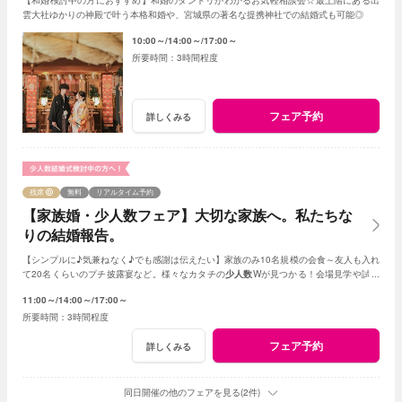
雲大社ゆかりの神殿で叶う本格和婚や、宮城県の著名な提携神社での結婚式も可能◎
10:00～
14:00～
17:00～
3時間程度
フェア予約
詳しくみる
残席
無料
リアルタイム予約
【家族婚・少人数フェア】大切な家族へ。私たちな
りの結婚報告。
【シンプルに♪気兼ねなく♪でも感謝は伝えたい】家族のみ10名規模の会食～友人も入れ
て20名くらいのプチ披露宴など。様々なカタチの
少人数
Wが見つかる！会場見学や試食
会もOK！賢く。お得に。憧れを叶えよう
11:00～
14:00～
17:00～
3時間程度
フェア予約
詳しくみる
同日開催の他のフェアを見る(2件)