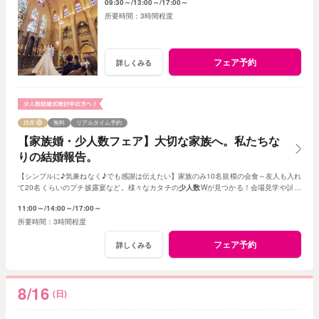
09:30～
13:00～
17:00～
3時間程度
フェア予約
詳しくみる
残席
無料
リアルタイム予約
【家族婚・少人数フェア】大切な家族へ。私たちな
りの結婚報告。
【シンプルに♪気兼ねなく♪でも感謝は伝えたい】家族のみ10名規模の会食～友人も入れ
て20名くらいのプチ披露宴など。様々なカタチの
少人数
Wが見つかる！会場見学や試食
会もOK！賢く。お得に。憧れを叶えよう
11:00～
14:00～
17:00～
3時間程度
フェア予約
詳しくみる
8/16
(日)