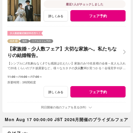
最近1人がチェックしました
フェア予約
詳しくみる
残席
無料
リアルタイム予約
【家族婚・少人数フェア】大切な家族へ。私たちな
りの結婚報告。
【シンプルに♪気兼ねなく♪でも感謝は伝えたい】家族のみ10名規模の会食～友人も入れ
て20名くらいのプチ披露宴など。様々なカタチの
少人数
Wが見つかる！会場見学や試食
会もOK！賢く。お得に。憧れを叶えよう
11:00～
14:00～
17:00～
3時間程度
フェア予約
詳しくみる
同日開催の他のフェアを見る(3件)
Mon Aug 17 00:00:00 JST 2026月開催のブライダルフェア