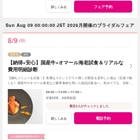
フェア予約
詳しくみる
Sun Aug 09 00:00:00 JST 2026月開催のブライダルフェア
8/9
(日)
残席
無料
【納得×安心】国産牛×オマール海老試食＆リアルな
費用明細診断
【婚礼メニューを試食！】美麗なステンドグラス輝く大聖堂を見学した後は《五感で愉
しむ》国産牛やオマール海老など豪華食材を用いた絶品試食会へ。初めてでも、比較検
討中でもふたりペースで楽しみながら参加して♪
09:30～
13:00～
17:00～
3時間程度
最近2人がチェックしました
電話予約
詳しくみる