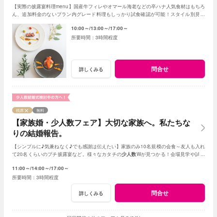
【実際の披露宴料理menu】国産牛フィレやオマール海老などの卒ハナ人気食材はもちろ
ん、追加料金のないプラン内グレード料理もしっかり試食確認が可能！スタイル別見積
診断～着地予測見積作成も要チェック！！
10:00～
13:00～
17:00～
3時間程度
問合せ
詳しくみる
残席
無料
【家族婚・少人数フェア】大切な家族へ。私たちな
りの結婚報告。
【シンプルに♪気兼ねなく♪でも感謝は伝えたい】家族のみ10名規模の会食～友人も入れ
て20名くらいのプチ披露宴など。様々なカタチの
少人数
Wが見つかる！会場見学や試食
会もOK！賢く。お得に。憧れを叶えよう
11:00～
14:00～
17:00～
3時間程度
問合せ
詳しくみる