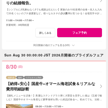
りの結婚報告。
【シンプルに♪気兼ねなく♪でも感謝は伝えたい】家族のみ10名規模の会食～友人も入れ
て20名くらいのプチ披露宴など。様々なカタチの
少人数
Wが見つかる！会場見学や試食
会もOK！賢く。お得に。憧れを叶えよう
11:00～
14:00～
17:00～
3時間程度
フェア予約
詳しくみる
同日開催の他のフェアを見る(3件)
Sun Aug 30 00:00:00 JST 2026月開催のブライダルフェア
8/30
(日)
残席
無料
リアルタイム予約
【納得×安心】国産牛×オマール海老試食＆リアルな
費用明細診断
【婚礼メニューを試食！】美麗なステンドグラス輝く大聖堂を見学した後は《五感で愉
しむ》国産牛やオマール海老など豪華食材を用いた絶品試食会へ。初めてでも、比較検
討中でもふたりペースで楽しみながら参加して♪
09:30～
13:00～
17:00～