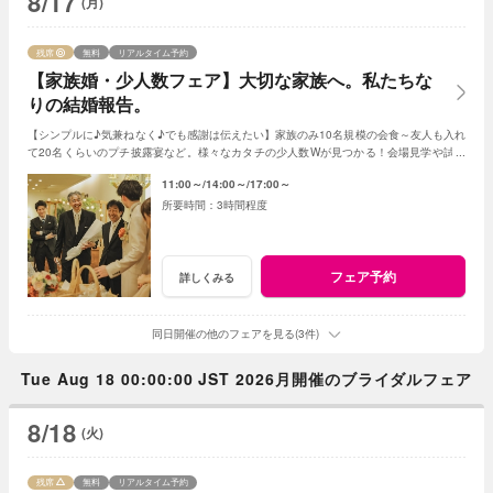
8/17
(月)
残席
無料
リアルタイム予約
【家族婚・少人数フェア】大切な家族へ。私たちな
りの結婚報告。
【シンプルに♪気兼ねなく♪でも感謝は伝えたい】家族のみ10名規模の会食～友人も入れ
て20名くらいのプチ披露宴など。様々なカタチの少人数Wが見つかる！会場見学や試食
会もOK！賢く。お得に。憧れを叶えよう
11:00～
14:00～
17:00～
3時間程度
フェア予約
詳しくみる
同日開催の他のフェアを見る(3件)
Tue Aug 18 00:00:00 JST 2026月開催のブライダルフェア
8/18
(火)
残席
無料
リアルタイム予約