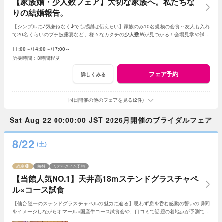
【家族婚・少人数フェア】大切な家族へ。私たちな
りの結婚報告。
【シンプルに♪気兼ねなく♪でも感謝は伝えたい】家族のみ10名規模の会食～友人も入れ
て20名くらいのプチ披露宴など。様々なカタチの
少人数
Wが見つかる！会場見学や試食
会もOK！賢く。お得に。憧れを叶えよう
11:00～
14:00～
17:00～
3時間程度
フェア予約
詳しくみる
同日開催の他のフェアを見る(2件)
Sat Aug 22 00:00:00 JST 2026月開催のブライダルフェア
8/22
(土)
残席
無料
リアルタイム予約
【当館人気NO.1】天井高18ｍステンドグラスチャペ
ル×コース試食
【仙台随一のステンドグラスチャペルの魅力に迫る】思わず息を呑む感動の誓いの瞬間
をイメージしながらオマール×国産牛コース試食会や、口コミで話題の着地点が予測でき
る見積診断も！初めての式場見学にもおすすめ