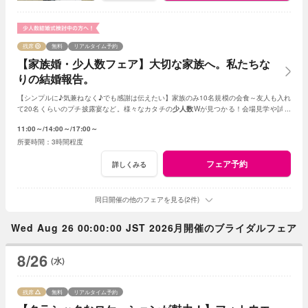
残席
無料
リアルタイム予約
【家族婚・少人数フェア】大切な家族へ。私たちな
りの結婚報告。
【シンプルに♪気兼ねなく♪でも感謝は伝えたい】家族のみ10名規模の会食～友人も入れ
て20名くらいのプチ披露宴など。様々なカタチの
少人数
Wが見つかる！会場見学や試食
会もOK！賢く。お得に。憧れを叶えよう
11:00～
14:00～
17:00～
3時間程度
フェア予約
詳しくみる
同日開催の他のフェアを見る(2件)
Wed Aug 26 00:00:00 JST 2026月開催のブライダルフェア
8/26
(水)
残席
無料
リアルタイム予約