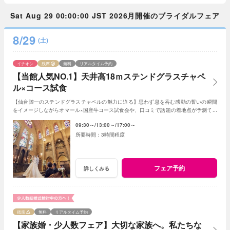
Sat Aug 29 00:00:00 JST 2026月開催のブライダルフェア
8/29
(土)
イチオシ
残席
無料
リアルタイム予約
【当館人気NO.1】天井高18ｍステンドグラスチャペ
ル×コース試食
【仙台随一のステンドグラスチャペルの魅力に迫る】思わず息を呑む感動の誓いの瞬間
をイメージしながらオマール×国産牛コース試食会や、口コミで話題の着地点が予測でき
る見積診断も！初めての式場見学にもおすすめ
09:30～
13:00～
17:00～
3時間程度
フェア予約
詳しくみる
残席
無料
リアルタイム予約
【家族婚・少人数フェア】大切な家族へ。私たちな