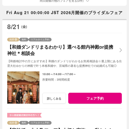
同日開催の他のフェアを見る(3件)
Fri Aug 21 00:00:00 JST 2026月開催のブライダルフェア
8/21
(金)
残席
無料
リアルタイム予約
【和婚ダンドリまるわかり】選べる館内神殿or提携
神社＊相談会
【和婚検討中の方におすすめ】和婚のダンドリがわかるお気軽相談会☆最上階にある出
雲大社ゆかりの神殿で叶う本格和婚や、宮城県の著名な提携神社での結婚式も可能◎
10:00～
14:00～
17:00～
3時間程度
フェア予約
詳しくみる
残席
無料
リアルタイム予約