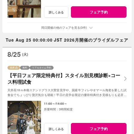
フェア予約
詳しくみる
同日開催の他のフェアを見る(3件)
Tue Aug 25 00:00:00 JST 2026月開催のブライダルフェア
8/25
(火)
残席
無料
リアルタイム予約
【平日フェア限定特典付】スタイル別見積診断×コー
ス料理試食
天井高18ｍ本格ステンドグラス大聖堂見学や、国産牛フィレやオマール海老を要した試
食会でちょっぴり贅沢気分も堪能！平日の見学会限定の優待特典付き見積もりも必見。
ふたりペースでじっくり相談してみよう
11:00～
14:00～
3時間程度
フェア予約
詳しくみる