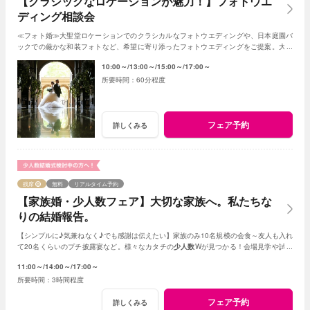
【クラシックなロケーションが魅力！】フォトウエ
ディング相談会
≪フォト婚≫大聖堂ロケーションでのクラシカルなフォトウエディングや、日本庭園バ
ックでの厳かな和装フォトなど、希望に寄り添ったフォトウエディングをご提案。大聖
堂や神殿のロケーション下見もOK！
10:00～
13:00～
15:00～
17:00～
60分程度
フェア予約
詳しくみる
残席
無料
リアルタイム予約
【家族婚・少人数フェア】大切な家族へ。私たちな
りの結婚報告。
【シンプルに♪気兼ねなく♪でも感謝は伝えたい】家族のみ10名規模の会食～友人も入れ
て20名くらいのプチ披露宴など。様々なカタチの
少人数
Wが見つかる！会場見学や試食
会もOK！賢く。お得に。憧れを叶えよう
11:00～
14:00～
17:00～
3時間程度
フェア予約
詳しくみる