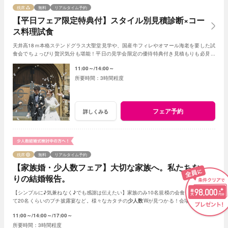
残席
無料
リアルタイム予約
【平日フェア限定特典付】スタイル別見積診断×コー
ス料理試食
天井高18ｍ本格ステンドグラス大聖堂見学や、国産牛フィレやオマール海老を要した試
食会でちょっぴり贅沢気分も堪能！平日の見学会限定の優待特典付き見積もりも必見。
ふたりペースでじっくり相談してみよう
11:00～
14:00～
3時間程度
フェア予約
詳しくみる
残席
無料
リアルタイム予約
【家族婚・少人数フェア】大切な家族へ。私たちな
りの結婚報告。
【シンプルに♪気兼ねなく♪でも感謝は伝えたい】家族のみ10名規模の会食～友人も入れ
て20名くらいのプチ披露宴など。様々なカタチの
少人数
Wが見つかる！会場見学や試食
会もOK！賢く。お得に。憧れを叶えよう
11:00～
14:00～
17:00～
3時間程度