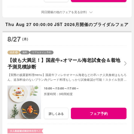
同日開催の他のフェアを見る(2件)
Thu Aug 27 00:00:00 JST 2026月開催のブライダルフェア
8/27
(木)
残席
無料
リアルタイム予約
【彼も大満足！】国産牛×オマール海老試食会＆着地
予測見積診断
【実際の披露宴料理menu】国産牛フィレやオマール海老などの卒ハナ人気食材はもちろ
ん、追加料金のないプラン内グレード料理もしっかり試食確認が可能！スタイル別見積
診断～着地予測見積作成も要チェック！！
10:00～
13:00～
17:00～
3時間程度
フェア予約
詳しくみる