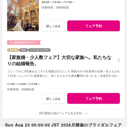
09:30～
13:00～
17:00～
3時間程度
フェア予約
詳しくみる
残席
無料
リアルタイム予約
【家族婚・少人数フェア】大切な家族へ。私たちな
りの結婚報告。
【シンプルに♪気兼ねなく♪でも感謝は伝えたい】家族のみ10名規模の会食～友人も入れ
て20名くらいのプチ披露宴など。様々なカタチの
少人数
Wが見つかる！会場見学や試食
会もOK！賢く。お得に。憧れを叶えよう
11:00～
14:00～
17:00～
3時間程度
フェア予約
詳しくみる
同日開催の他のフェアを見る(3件)
Sun Aug 23 00:00:00 JST 2026月開催のブライダルフェア