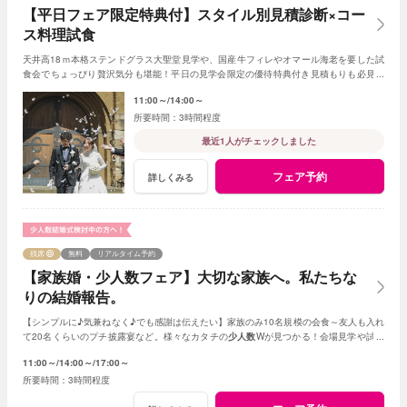
【平日フェア限定特典付】スタイル別見積診断×コー
ス料理試食
天井高18ｍ本格ステンドグラス大聖堂見学や、国産牛フィレやオマール海老を要した試
食会でちょっぴり贅沢気分も堪能！平日の見学会限定の優待特典付き見積もりも必見。
ふたりペースでじっくり相談してみよう
11:00～
14:00～
3時間程度
最近1人がチェックしました
フェア予約
詳しくみる
残席
無料
リアルタイム予約
【家族婚・少人数フェア】大切な家族へ。私たちな
りの結婚報告。
【シンプルに♪気兼ねなく♪でも感謝は伝えたい】家族のみ10名規模の会食～友人も入れ
て20名くらいのプチ披露宴など。様々なカタチの
少人数
Wが見つかる！会場見学や試食
会もOK！賢く。お得に。憧れを叶えよう
11:00～
14:00～
17:00～
3時間程度