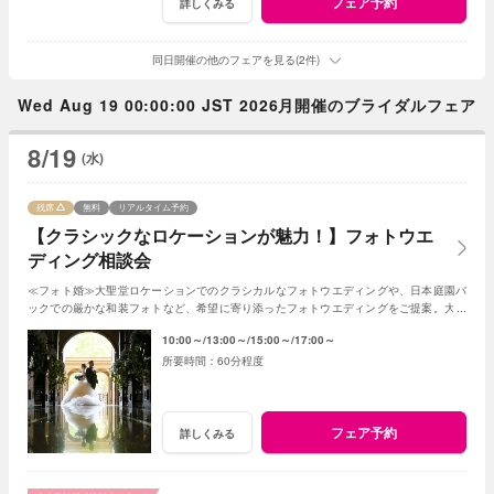
フェア予約
詳しくみる
同日開催の他のフェアを見る(2件)
Wed Aug 19 00:00:00 JST 2026月開催のブライダルフェア
8/19
(水)
残席
無料
リアルタイム予約
【クラシックなロケーションが魅力！】フォトウエ
ディング相談会
≪フォト婚≫大聖堂ロケーションでのクラシカルなフォトウエディングや、日本庭園バ
ックでの厳かな和装フォトなど、希望に寄り添ったフォトウエディングをご提案。大聖
堂や神殿のロケーション下見もOK！
10:00～
13:00～
15:00～
17:00～
60分程度
フェア予約
詳しくみる