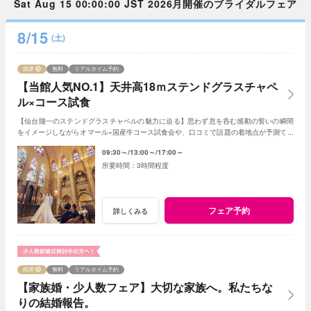
Sat Aug 15 00:00:00 JST 2026月開催のブライダルフェア
8/15
(土)
残席
無料
リアルタイム予約
【当館人気NO.1】天井高18ｍステンドグラスチャペ
ル×コース試食
【仙台随一のステンドグラスチャペルの魅力に迫る】思わず息を呑む感動の誓いの瞬間
をイメージしながらオマール×国産牛コース試食会や、口コミで話題の着地点が予測でき
る見積診断も！初めての式場見学にもおすすめ
09:30～
13:00～
17:00～
3時間程度
フェア予約
詳しくみる
残席
無料
リアルタイム予約
【家族婚・少人数フェア】大切な家族へ。私たちな
りの結婚報告。