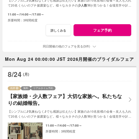
【シンプルに♪気兼ねなく♪でも感謝は伝えたい】家族のみ10名規模の会食～友人も入れ
て20名くらいのプチ披露宴など。様々なカタチの
少人数
Wが見つかる！会場見学や試食
会もOK！賢く。お得に。憧れを叶えよう
11:00～
14:00～
17:00～
3時間程度
フェア予約
詳しくみる
同日開催の他のフェアを見る(3件)
Mon Aug 24 00:00:00 JST 2026月開催のブライダルフェア
8/24
(月)
残席
無料
リアルタイム予約
【家族婚・少人数フェア】大切な家族へ。私たちな
りの結婚報告。
【シンプルに♪気兼ねなく♪でも感謝は伝えたい】家族のみ10名規模の会食～友人も入れ
て20名くらいのプチ披露宴など。様々なカタチの少人数Wが見つかる！会場見学や試食
会もOK！賢く。お得に。憧れを叶えよう
11:00～
14:00～
17:00～
3時間程度