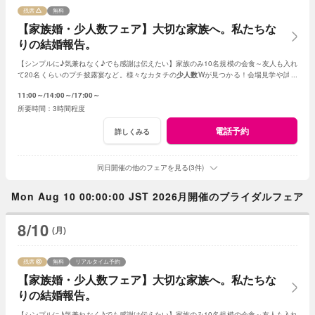
残席
無料
【家族婚・少人数フェア】大切な家族へ。私たちな
りの結婚報告。
【シンプルに♪気兼ねなく♪でも感謝は伝えたい】家族のみ10名規模の会食～友人も入れ
て20名くらいのプチ披露宴など。様々なカタチの
少人数
Wが見つかる！会場見学や試食
会もOK！賢く。お得に。憧れを叶えよう
11:00～
14:00～
17:00～
3時間程度
電話予約
詳しくみる
同日開催の他のフェアを見る(3件)
Mon Aug 10 00:00:00 JST 2026月開催のブライダルフェア
8/10
(月)
残席
無料
リアルタイム予約
【家族婚・少人数フェア】大切な家族へ。私たちな
りの結婚報告。
【シンプルに♪気兼ねなく♪でも感謝は伝えたい】家族のみ10名規模の会食～友人も入れ