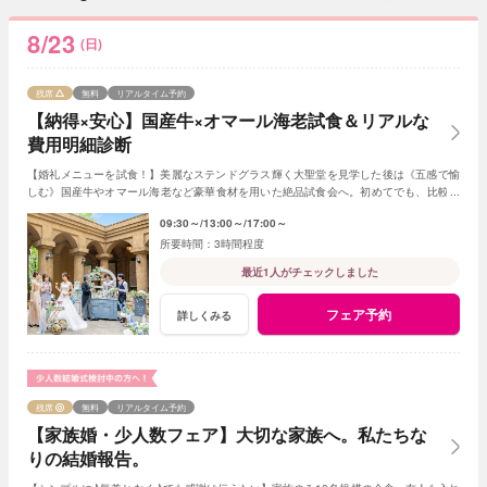
8/23
(日)
残席
無料
リアルタイム予約
【納得×安心】国産牛×オマール海老試食＆リアルな
費用明細診断
【婚礼メニューを試食！】美麗なステンドグラス輝く大聖堂を見学した後は《五感で愉
しむ》国産牛やオマール海老など豪華食材を用いた絶品試食会へ。初めてでも、比較検
討中でもふたりペースで楽しみながら参加して♪
09:30～
13:00～
17:00～
3時間程度
最近1人がチェックしました
フェア予約
詳しくみる
残席
無料
リアルタイム予約
【家族婚・少人数フェア】大切な家族へ。私たちな
りの結婚報告。