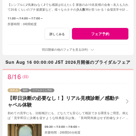
【シンプルに♪気兼ねなく♪でも感謝は伝えたい】家族のみ10名規模の会食～友人も入れ
て20名くらいのプチ披露宴など。様々なカタチの
少人数
Wが見つかる！会場見学や試食
会もOK！賢く。お得に。憧れを叶えよう
11:00～
14:00～
17:00～
3時間程度
フェア予約
詳しくみる
同日開催の他のフェアを見る(3件)
Sun Aug 16 00:00:00 JST 2026月開催のブライダルフェア
8/16
(日)
残席
無料
リアルタイム予約
【即日決断の必要なし！】リアル見積診断／感動チ
ャペル体験
初めての見学にも、比較検討にも、どなたでも安心して相談できる環境をご用意。例え
ば「見学即日に決断を促すような特典提示は無」「長時間拘束はせず的確なタイパ案
内」など、おふたりペースでお話を進めてみよう！
09:30～
13:00～
16:00～
2時間30分程度