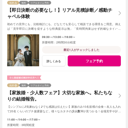
残席
無料
リアルタイム予約
【即日決断の必要なし！】リアル見積診断／感動チ
ャペル体験
初めての見学にも、比較検討にも、どなたでも安心して相談できる環境をご用意。例え
ば「見学即日に決断を促すような特典提示は無」「長時間拘束はせず的確なタイパ案
内」など、おふたりペースでお話を進めてみよう！
09:30～
13:00～
16:00～
2時間30分程度
最近1人がチェックしました
フェア予約
詳しくみる
残席
無料
リアルタイム予約
【家族婚・少人数フェア】大切な家族へ。私たちな
りの結婚報告。
【シンプルに♪気兼ねなく♪でも感謝は伝えたい】家族のみ10名規模の会食～友人も入れ
て20名くらいのプチ披露宴など。様々なカタチの
少人数
Wが見つかる！会場見学や試食
会もOK！賢く。お得に。憧れを叶えよう
11:00～
14:00～
17:00～
3時間程度