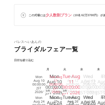
少人数割プラン
この式場には
（10名 62万3700円） 
パレスへいあんの
ブライダルフェア一覧
日付を絞り込む
月
火
水
木
Mon
Tue Aug
Wed
T
Mon
Tue Aug
Wed
Thu
Fr
Aug 10
11
Aug 12
Aug 13
Aug 10
11
Aug 12
Aug
00:00:00
00:00:00
00:00:00
00:00:00
00:
00:00:00
00:00:00
00:00:00
00:0
JST
JST
JST
JST
5件
3件
JST 2026
JST 2026
JST 2026
JST 
2026/
2026/
2026/
2026/
2
Mon
Tue Aug
Wed
T
Mon
Tue Aug
Wed
Thu
Fr
Aug 24
25
Aug 26
Aug 27
Aug 24
25
Aug 26
Aug