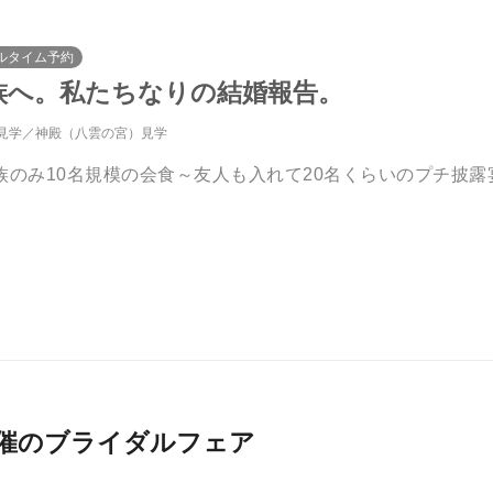
ルタイム予約
族へ。私たちなりの結婚報告。
見学
神殿（八雲の宮）見学
族のみ10名規模の会食～友人も入れて20名くらいのプチ披
026月開催のブライダルフェア