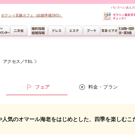
パレスへいあんの
ゼクシィ花嫁カフェ（結婚準備SNS）
分
アクセス／TEL
ー
フェア
料金・プラン