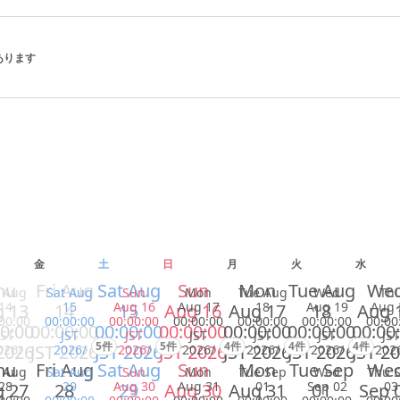
があります
金
土
日
月
火
水
hu
Fri Aug
Sat Aug
Sun
Mon
Tue Aug
We
i Aug
Sat Aug
Sun
Mon
Tue Aug
Wed
Th
14
15
Aug 16
Aug 17
18
Aug 19
Aug 
 13
14
15
Aug 16
Aug 17
18
Aug 
00:00
00:00:00
00:00:00
00:00:00
00:00:00
00:00:00
00:00
0:00
00:00:00
00:00:00
00:00:00
00:00:00
00:00:00
00:00
JST
JST
JST
JST
JST
JST
JST
5件
5件
4件
4件
4件
2026
JST 2026
JST 2026
JST 2026
JST 2026
JST 2026
JST 2
026/
2026/
2026/
2026/
2026/
2026/
202
hu
Fri Aug
Sat Aug
Sun
Mon
Tue Sep
We
i Aug
Sat Aug
Sun
Mon
Tue Sep
Wed
Thu 
28
29
Aug 30
Aug 31
01
Sep 02
03
 27
28
29
Aug 30
Aug 31
01
Sep 