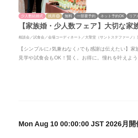
少人数結婚式
残席
無料
一部要予約
ネット予約OK
リア
【家族婚・少人数フェア】大切な家
相談会
試食会
会場コーディネート
大聖堂（サントステファーノ）
【シンプルに♪気兼ねなく♪でも感謝は伝えたい】家
見学や試食会もOK！賢く。お得に。憧れを叶えよう
Mon Aug 10 00:00:00 JST 2