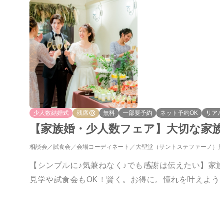
少人数結婚式
残席
無料
一部要予約
ネット予約OK
リア
【家族婚・少人数フェア】大切な家
相談会
試食会
会場コーディネート
大聖堂（サントステファーノ）
【シンプルに♪気兼ねなく♪でも感謝は伝えたい】家
見学や試食会もOK！賢く。お得に。憧れを叶えよう