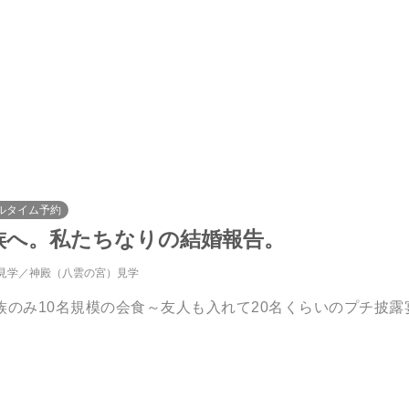
ルタイム予約
族へ。私たちなりの結婚報告。
見学
神殿（八雲の宮）見学
族のみ10名規模の会食～友人も入れて20名くらいのプチ披