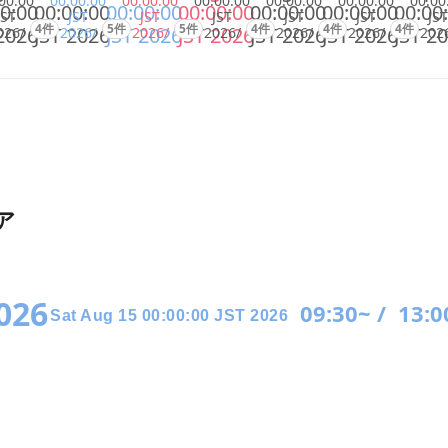
00:00
00:00:00
00:00:00
00:00:00
00:00:00
00:00:00
00:00
0:00
00:00:00
00:00:00
00:00:00
00:00:00
00:00:00
00:00
JST
JST
JST
JST
JST
JST
JST
4件
5件
5件
4件
4件
4件
2026
JST 2026
JST 2026
JST 2026
JST 2026
JST 2026
JST 2
026/
2026/
2026/
2026/
2026/
2026/
202
ア
2026
09:30~ /
13:0
Sat Aug 15 00:00:00 JST 2026