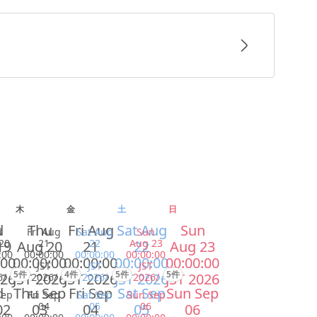
木
金
土
日
d
Thu
Fri Aug
Sat Aug
Sun
u
Fri Aug
Sat Aug
Sun
20
21
22
Aug 23
19
Aug 20
21
22
Aug 23
:00
00:00:00
00:00:00
00:00:00
:00
00:00:00
00:00:00
00:00:00
00:00:00
JST
JST
JST
5件
4件
5件
5件
026
JST 2026
JST 2026
JST 2026
JST 2026
6/
2026/
2026/
2026/
d
Thu Sep
Fri Sep
Sat Sep
Sun Sep
Sep
Fri Sep
Sat Sep
Sun Sep
04
05
06
02
03
04
05
06