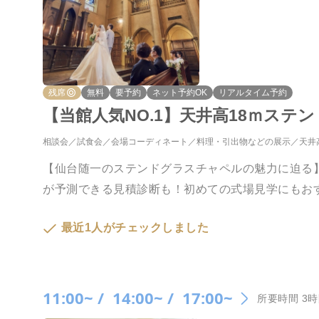
残席
無料
要予約
ネット予約OK
リアルタイム予約
【当館人気NO.1】天井高18ｍステ
相談会
試食会
会場コーディネート
料理・引出物などの展示
天井
【仙台随一のステンドグラスチャペルの魅力に迫る
が予測できる見積診断も！初めての式場見学にもお
最近1人がチェックしました
11:00~ /
14:00~ /
17:00~
所要時間 3