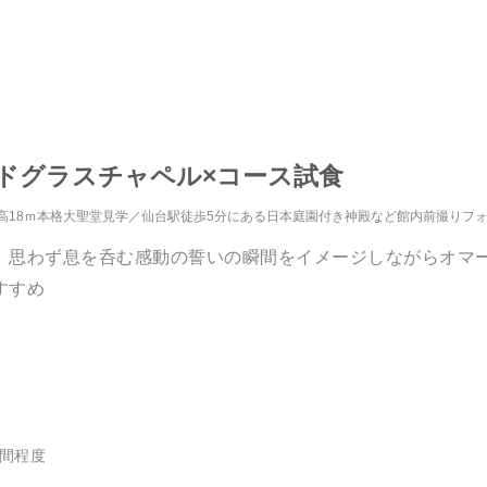
ンドグラスチャペル×コース試食
高18ｍ本格大聖堂見学
仙台駅徒歩5分にある日本庭園付き神殿など館内前撮りフ
】思わず息を呑む感動の誓いの瞬間をイメージしながらオマ
すすめ
時間程度