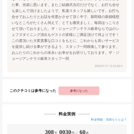
た事、光栄に思います。
またご結婚式当日だけでなく、お打ち合せ
も楽しんで頂けましたようで、私達スタッフも嬉しいです。
お打ち
合せでおふたりとお話を何度かさせて頂く中で、新郎様の新婦様想
いなところがたくさん伺えて、
とても微笑ましく、毎回ほっこりさ
せて頂いておりました。
ザ・ジョージアンテラス岐阜ならではのシ
ェフズダイニング演出もゲストの皆様にご満足頂けて何よりです！
この度頂いた大変貴重な口コミをもとに、これからも良いサービス
を提供し続ける事ができるよう、
スタッフ一同精進して参ります。
おふたりのこれからの末永いお幸せをお祈りしております。
ザ・ジ
ョージアンテラス岐阜
スタッフ一同
2020-07-17 13:53:03.0
このクチコミは参考になった
参考になった
料金実例
料金明細・見積もりとは？
308
0030
60
万
円 /
名