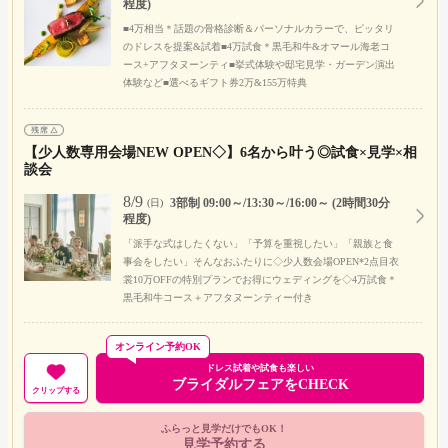
程度)
■4万相当＊話題の骨格診断＆パーソナルカラーで、ピッタリ
のドレスを提案&試着■4万試食＊黒毛和牛&オマール海老コ
ース+アフタヌーンティ■挙式体験や邸宅見学・ガーデン演出
体験など■選べるギフト券2万&155万特典
【少人数専用会場NEW OPEN◇】6名から叶う◎試食×見学×相
談会
8/9
3部制 09:00～/13:30～/16:00～ (2時間30分
(日)
程度)
「派手な式はしたくない」「予算を重視したい」「親族と食
事会をしたい」そんなおふたりに◇少人数会場OPEN*2点目衣
裳10万OFFの特別プランでお得にウェディングを◇4万試食＊
黒毛和牛コース＋アフタヌーンティー付き
オンライン予約OK
ドレス試着や試食も楽しい
ブライダルフェアをCHECK
クリップする
ふらっと見学だけでもOK！
見学予約する