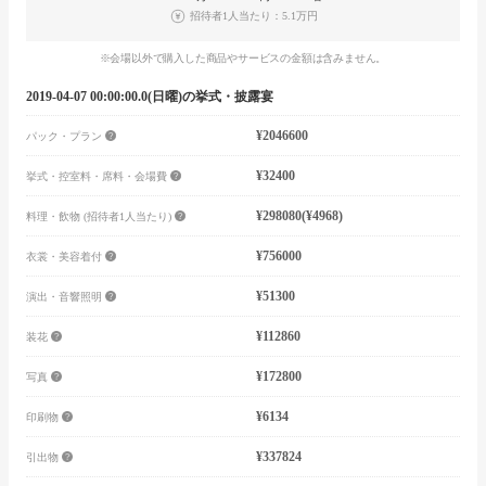
招待者1人当たり：5.1万円
※会場以外で購入した商品やサービスの金額は含みません。
2019-04-07 00:00:00.0(日曜)の挙式・披露宴
¥2046600
パック・プラン
¥32400
挙式・控室料・席料・会場費
¥298080
(¥4968)
料理・飲物 (招待者1人当たり)
¥756000
衣裳・美容着付
¥51300
演出・音響照明
¥112860
装花
¥172800
写真
¥6134
印刷物
¥337824
引出物