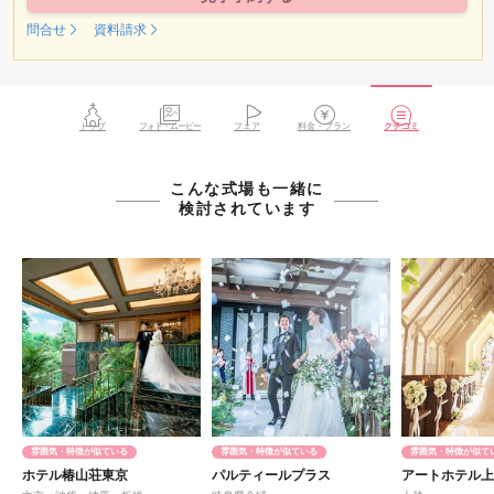
問合せ
資料請求
トップ
フォト・ムービー
フェア
料金・プラン
クチコミ
こんな式場も一緒に
検討されています
雰囲気・特徴が似ている
雰囲気・特徴が似ている
雰囲気・特徴が似て
ホテル椿山荘東京
パルティールプラス
アートホテル