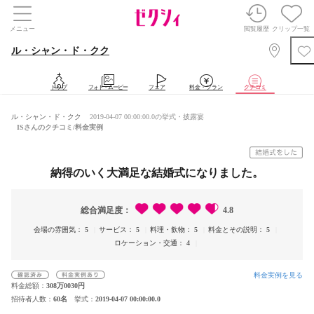
メニュー
閲覧履歴
クリップ一覧
ル・シャン・ド・クク
トップ
フォト・ムービー
フェア
料金・プラン
クチコミ
ル・シャン・ド・クク
2019-04-07 00:00:00.0の挙式・披露宴
ISさんのクチコミ/料金実例
納得のいく大満足な結婚式になりました。
総合満足度
4.8
会場の雰囲気
5
サービス
5
料理・飲物
5
料金とその説明
5
ロケーション・交通
4
料金実例を見る
料金総額
308万0030円
招待者人数
60名
挙式
2019-04-07 00:00:00.0