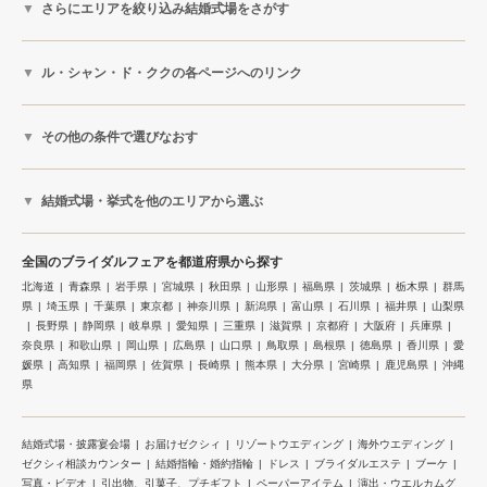
さらにエリアを絞り込み結婚式場をさがす
ル・シャン・ド・ククの各ページへのリンク
その他の条件で選びなおす
結婚式場・挙式を他のエリアから選ぶ
全国のブライダルフェアを都道府県から探す
北海道
青森県
岩手県
宮城県
秋田県
山形県
福島県
茨城県
栃木県
群馬
県
埼玉県
千葉県
東京都
神奈川県
新潟県
富山県
石川県
福井県
山梨県
長野県
静岡県
岐阜県
愛知県
三重県
滋賀県
京都府
大阪府
兵庫県
奈良県
和歌山県
岡山県
広島県
山口県
鳥取県
島根県
徳島県
香川県
愛
媛県
高知県
福岡県
佐賀県
長崎県
熊本県
大分県
宮崎県
鹿児島県
沖縄
県
結婚式場・披露宴会場
お届けゼクシィ
リゾートウエディング
海外ウエディング
ゼクシィ相談カウンター
結婚指輪・婚約指輪
ドレス
ブライダルエステ
ブーケ
写真・ビデオ
引出物、引菓子、プチギフト
ペーパーアイテム
演出・ウエルカムグ