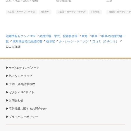
文京・池袋・練馬・板橋
岐阜県全域
上越
#庭園・ガーデン・テラス
#緑豊か
#庭園・ガーデン・テラス
#自然光
#庭園・ガーデン・
#ヨーロピアン
#1組限定貸切
#ステンドグラス
結婚情報ゼクシィTOP
結婚式場、挙式、披露宴会場
東海
岐阜
岐阜の結婚式場一
覧
岐阜県全域の結婚式場
岐阜駅
ル・シャン・ド・クク
口コミ（クチコミ）
口コミ詳細
MYウェディングノート
気になるクリップ
予約・資料請求履歴
ゼクシィ PCサイト
お問合わせ
広告掲載に関するお問合わせ
プライバシーポリシー