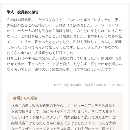
挙式・披露宴の感想
初めは結婚式場にこだわりはなくどこでもいいと思っていましたが、妻に
大階段のあるこの会場がいい！と押されて決めました。フラワーシャワー
の中、一人一人の顔を見ながら階段を降り、みんなに支えられているんだ
なぁと、この日を迎えられたことに感激しました。妻の幸せそうな姿を見
て、ここに決めて良かったと思いました。料理も美味しく、みんなに美味
しかったと言ってもらえて嬉しかったです。ビュッフェスタイルなので、
たくさん食べたい友達達からも好評でした！
打ち合わせや準備は大変かと思い億劫に思っていましたが、数回の打ち合
わせで進めて下さったので、さほど負担にもならず、打ち合わせが楽しみ
なくらいでした！納得のいく結婚式が挙げれて本当によかったです！
ISさん（挙式時28歳）
投稿日：2019-06-15 17:51:12.0
会場からの返信
IS様
この度は数ある式場の中から、ザ・ジョージアンテラス岐阜を
お選び頂きまして、誠にありがとうございました。
そして大変あた
たかい口コミを頂き、スタッフ一同大変嬉しく思っております。
ご
結婚式当日はおふたりともに喜んで頂けましたようで、
そんな大切
な一日をザ・ジョージアンテラス岐阜にてお手伝いさせて頂けまし