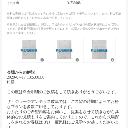
¥-733968
その他
※料金実例では申込金などを含む会場に支払った"総額"を表示しています。また、料金明細
画像の項目名をもとに独自の基準で分類しています。
※投稿された金額情報は、日取り、申込みのタイミングや会場の空き状況等によって異な
るため、最終費用明細の項目や金額をもとにした、式場との価格交渉や追加サービス等の
要望はご遠慮ください。
料金明細画像
料金明細画像
料金明細画像
会場からの解説
2020-07-17 13:53:03.0
IS様
この度は料金明細のご投稿をして頂きありがとうございます。
ザ・ジョージアンテラス岐阜では、ご希望の時期によってお得
なプランを多数ご用意しております。
おふたりのご希望内容をお伺いし、提案をさせて頂きながら具
体的なお見積もりをご案内しておりますので、これから式場探
しをされるお客様はぜひ一度気軽にご見学へお越しくださいま
せ。