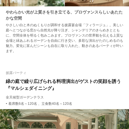
やわらかい光が上質さを引き立てる、プロヴァンスらしいあたた
かな空間
やさしい白と木のぬくもりが調和する披露宴会場「フィラージュ」。美しい
庭へとつながる窓から自然光が降り注ぎ、シャンデリアのきらめきととも
に、空間全体を明るく包みこみます。プロヴァンスの世界観を伝える上質な
会場と緑あふれるガーデンを自由に行き交い、多彩な演出がたのしめるのも
魅力。変化に富んだシーンも自在に取り入れた、動きのあるパーティが叶い
ます。
披露パーティ
緑の庭で繰り広げられる料理演出がゲストの笑顔を誘う
『マルシェダイニング』
全天候型ガーデンテラス
着席数6名～120名 、立食数40名～120名
●