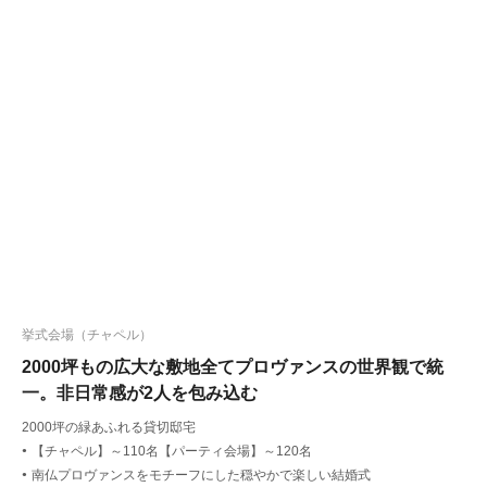
挙式会場（チャペル）
2000坪もの広大な敷地全てプロヴァンスの世界観で統
一。非日常感が2人を包み込む
2000坪の緑あふれる貸切邸宅
【チャペル】～110名【パーティ会場】～120名
●
南仏プロヴァンスをモチーフにした穏やかで楽しい結婚式
●