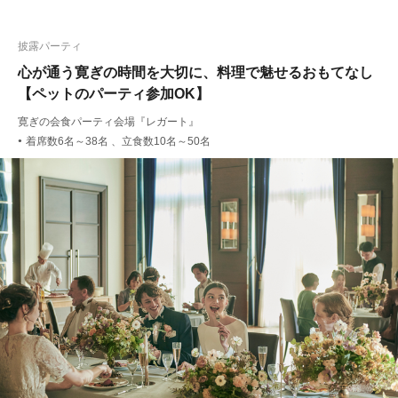
披露パーティ
心が通う寛ぎの時間を大切に、料理で魅せるおもてなし
【ペットのパーティ参加OK】
寛ぎの会食パーティ会場『レガート』
着席数6名～38名 、立食数10名～50名
●