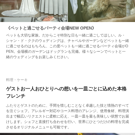
《ペットと過ごせるパーティ会場NEW OPEN》
ペットも大切な家族。だからこそ特別な日も一緒に過ごしてほしい。ル・
シャン・ド・ククのウェディングは、チャペルやガーデンなどペットも一緒
に過ごせるのはもちろん、この度ペットも一緒に過ごせるパーティ会場がO
PEN。会場横のガーデンはドッグランも完備。様々なシーンでペットと一
緒のウェディングをお楽しみください。
料理・ケーキ
ゲストお一人おひとりへの想いを一皿ごとに込めた本格
フレンチ
ふたりとゲストのために、手間を惜しむことなく卓越した技と情熱のすべて
を注ぐシェフ。アレルギー対応やコース料理のアレンジ、使用食材、料理演
出まで幅広いリクエストに柔軟に応え、一皿一皿を最も美味しい状態でお届
けします。シェフと直接打ち合わせを行い、世界にひとつだけの料理を完成
させるオリジナルメニューも可能です。