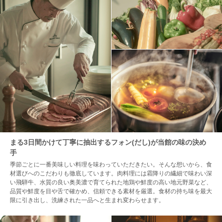
まる3日間かけて丁寧に抽出するフォン(だし)が当館の味の決め
手
季節ごとに一番美味しい料理を味わっていただきたい。そんな想いから、食
材選びへのこだわりも徹底しています。肉料理には霜降りの繊細で味わい深
い飛騨牛、水質の良い奥美濃で育てられた地鶏や鮮度の高い地元野菜など、
品質や鮮度を目や舌で確かめ、信頼できる素材を厳選。食材の持ち味を最大
限に引き出し、洗練された一品へと生まれ変わらせます。