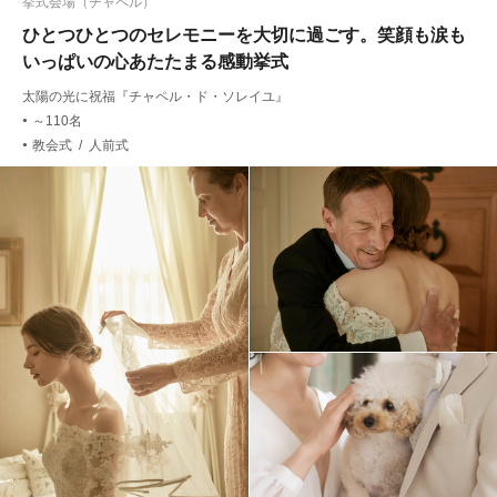
挙式会場（チャペル）
ひとつひとつのセレモニーを大切に過ごす。笑顔も涙も
いっぱいの心あたたまる感動挙式
太陽の光に祝福『チャペル・ド・ソレイユ』
～110名
●
教会式 / 人前式
●