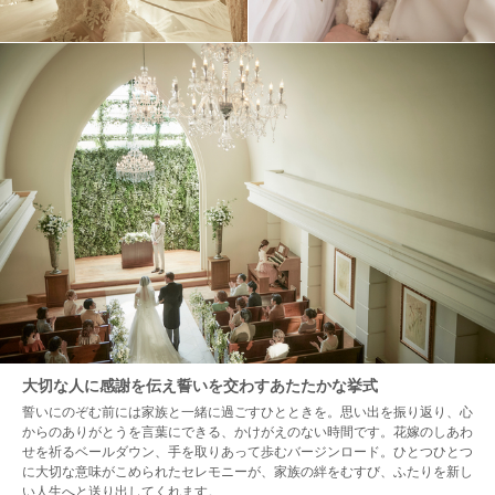
大切な人に感謝を伝え誓いを交わすあたたかな挙式
誓いにのぞむ前には家族と一緒に過ごすひとときを。思い出を振り返り、心
からのありがとうを言葉にできる、かけがえのない時間です。花嫁のしあわ
せを祈るベールダウン、手を取りあって歩むバージンロード。ひとつひとつ
に大切な意味がこめられたセレモニーが、家族の絆をむすび、ふたりを新し
い人生へと送り出してくれます。