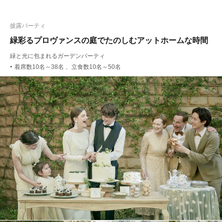
披露パーティ
緑彩るプロヴァンスの庭でたのしむアットホームな時間
緑と光に包まれるガーデンパーティ
着席数10名～38名 、立食数10名～50名
●