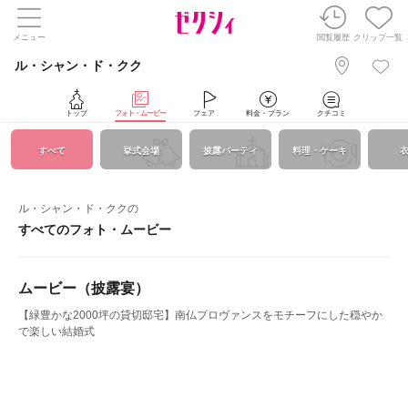
メニュー
閲覧履歴
クリップ一覧
ル・シャン・ド・クク
トップ
フォト・ムービー
フェア
料金・プラン
クチコミ
すべて
挙式会場
披露パーティ
料理・ケーキ
ル・シャン・ド・ククの
すべてのフォト・ムービー
ムービー（披露宴）
【緑豊かな2000坪の貸切邸宅】南仏プロヴァンスをモチーフにした穏やか
で楽しい結婚式