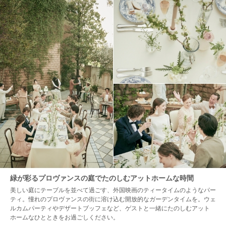
緑が彩るプロヴァンスの庭でたのしむアットホームな時間
美しい庭にテーブルを並べて過ごす、外国映画のティータイムのようなパー
ティ。憧れのプロヴァンスの街に溶け込む開放的なガーデンタイムを。ウェ
ルカムパーティやデザートブッフェなど、ゲストと一緒にたのしむアット
ホームなひとときをお過ごしください。