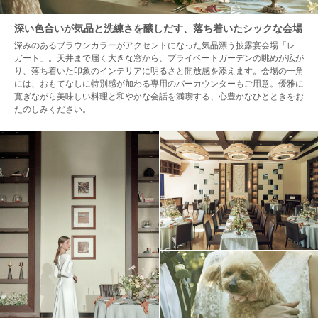
深い色合いが気品と洗練さを醸しだす、落ち着いたシックな会場
深みのあるブラウンカラーがアクセントになった気品漂う披露宴会場「レ
ガート」。天井まで届く大きな窓から、プライベートガーデンの眺めが広が
り、落ち着いた印象のインテリアに明るさと開放感を添えます。会場の一角
には、おもてなしに特別感が加わる専用のバーカウンターもご用意。優雅に
寛ぎながら美味しい料理と和やかな会話を満喫する、心豊かなひとときをお
たのしみください。