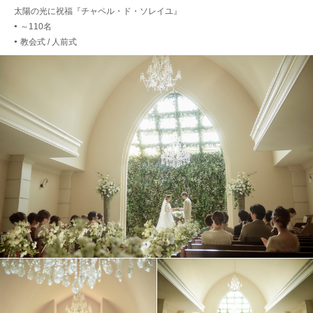
太陽の光に祝福『チャペル・ド・ソレイユ』
～110名
●
教会式 / 人前式
●