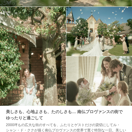
美しさも、心地よさも、たのしさも… 南仏プロヴァンスの街で
ゆったりと過ごして
2000坪もの広大な街のすべてを、ふたりとゲストだけの貸切にしてル・
シャン・ド・ククが描く南仏プロヴァンスの世界で寛ぐ特別な一日。美しい