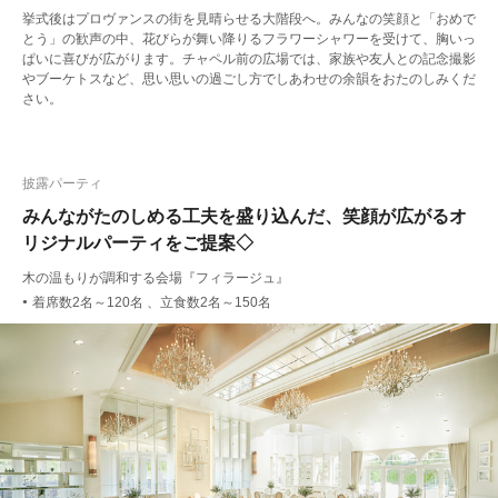
挙式後はプロヴァンスの街を見晴らせる大階段へ。みんなの笑顔と「おめで
とう」の歓声の中、花びらが舞い降りるフラワーシャワーを受けて、胸いっ
ぱいに喜びが広がります。チャペル前の広場では、家族や友人との記念撮影
やブーケトスなど、思い思いの過ごし方でしあわせの余韻をおたのしみくだ
さい。
披露パーティ
みんながたのしめる工夫を盛り込んだ、笑顔が広がるオ
リジナルパーティをご提案◇
木の温もりが調和する会場『フィラージュ』
着席数2名～120名 、立食数2名～150名
●