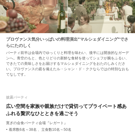
プロヴァンス気分いっぱいの料理演出"マルシェダイニング"でさ
らにたのしく
パーティ前半は会場内でゆっくりと料理を味わい、後半には開放的なガーデ
ンへ。青空のもと、色とりどりの新鮮な食材を使ってシェフが腕をふるい、
できたての美味しさをお届けするマルシェダイニングをおたのしみくださ
い。プロヴァンスの庭を備えたル・シャン・ド・ククならではの特別なおも
てなしです。
披露パーティ
広い空間を家族や親族だけで貸切ってプライベート感あ
ふれる贅沢なひとときを過ごそう
寛ぎの会食パーティ会場『レガート』
着席数6名～38名 、立食数10名～50名
●