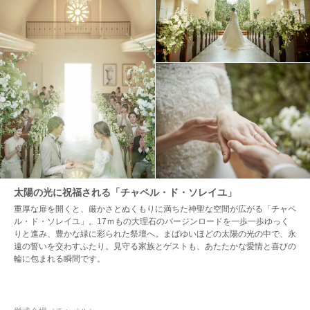
太陽の光に祝福される「チャペル・ド・ソレイユ」
重厚な扉を開くと、厳かさとぬくもりに満ちた神聖な空間が広がる「チャペ
ル・ド・ソレイユ」。17ｍもの大理石のバージンロードを一歩一歩ゆっく
りと進み、豊かな緑に彩られた祭壇へ。まばゆいほどの太陽の光の中で、永
遠の誓いを交わすふたり。見守る家族とゲストも、あたたかな愛情と喜びの
輪に包まれる瞬間です。