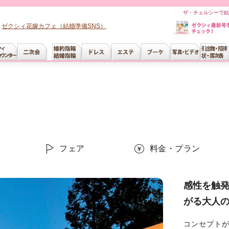
ザ・チェルシーで結
ゼクシィ花嫁カフェ（結婚準備SNS）
ー
フェア
料金・プラン
感性を触発
がる大人
コンセプトが