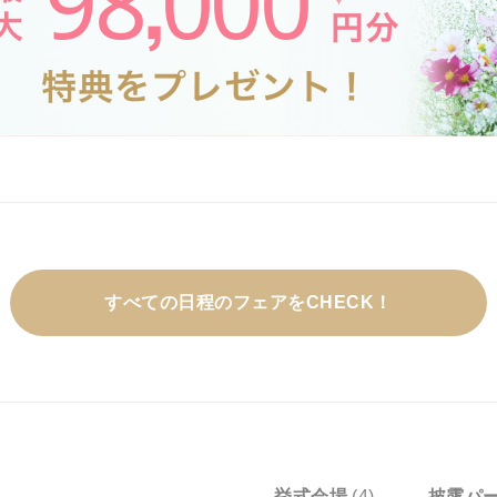
98
000
,
すべての日程のフェアをCHECK！
挙式会場
(4)
披露パ