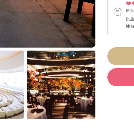
招待
親
神
リ
入
挙
ン
た。
レ
た