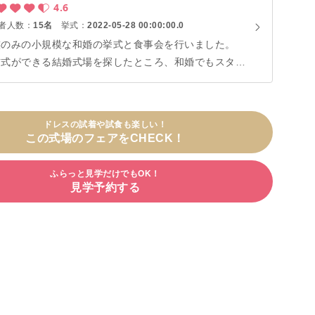
4.6
者人数：
15名
挙式：
2022-05-28 00:00:00.0
族のみの小規模な和婚の挙式と食事会を行いました。
前式ができる結婚式場を探したところ、和婚でもスタイ
ッシュかつお洒落な雰囲気をでできるチェルシーが気に
り、決定しました。 高齢者や車椅子の者がいるため、
式会場と食事会場が近くバリアフリーであることもポイ
ドレスの試着や試食も楽しい！
トでした。また、お料理がとても美味しく感動しまし
この式場のフェアをCHECK！
 スタッフの方とはLINEを使ってやり取りしたため、
スポンスが早く、スムーズに準備することが出来まし
ふらっと見学だけでもOK！
。
見学予約する