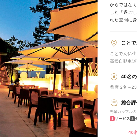
からではな
した「過ご
れた空間に
ことで
ことでん仏生
高松自動車道
40名
着席 2名～2
総合評
先輩カップルの
サービス
40