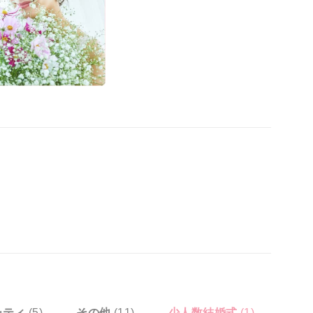
ーティ
(5)
その他
(11)
少人数結婚式
(1)