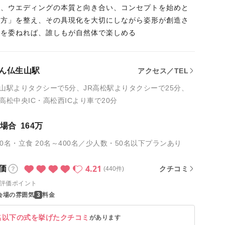
く、ウエディングの本質と向き合い、コンセプトを始めと
し方」を整え、その具現化を大切にしながら姿形が創造さ
身を委ねれば、誰しもが自然体で楽しめる
ん仏生山駅
アクセス／TEL
山駅よりタクシーで5分、JR高松駅よりタクシーで25分、
高松中央IC・高松西ICより車で20分
の場合
164万
30名・立食 20名～400名／少人数・50名以下プランあり
4.21
価
クチコミ
(440件)
評価ポイント
会場の雰囲気
料金
名以下の式を挙げたクチコミ
があります